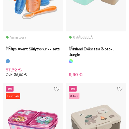
Varastossa
6 JÄLJELLÄ
(10)
(0)
Philips Avent Säilytyspurkkisetti
Miniland Eväsrasia 3-pack,
Jungle
37,52 €
9,90 €
Ovh: 38,90 €
-13%
-16%
Flash Sale
Uutuus