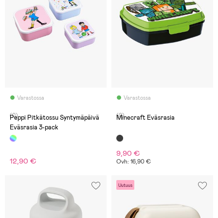
Varastossa
Varastossa
(0)
(0)
Peppi Pitkätossu Syntymäpäivä
Minecraft Eväsrasia
Eväsrasia 3-pack
9,90 €
12,90 €
Ovh: 16,90 €
Uutuus