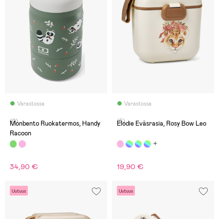
Varastossa
Varastossa
(0)
(5)
Monbento Ruokatermos, Handy
Elodie Eväsrasia, Rosy Bow Leo
Racoon
34,90 €
19,90 €
Uutuus
Uutuus