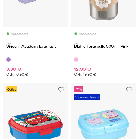
Varastossa
Varastossa
(0)
(0)
Unicorn Academy Eväsrasia
Blafre Teräspullo 500 ml, Pink
9,90 €
12,90 €
Ovh: 16,90 €
Ovh: 19,90 €
Outlet
-74%
Viimeinen tilaisuus