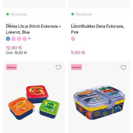
Varastossa
Varastossa
(26)
(0)
Disney Lilo ja Stitch Eväsrasia +
LunchBuddies Daisy Eväsrasia,
Lokerot, Blue
Pink
12,90 €
5,90 €
Ovh: 16,90 €
Uutuus
Uutuus