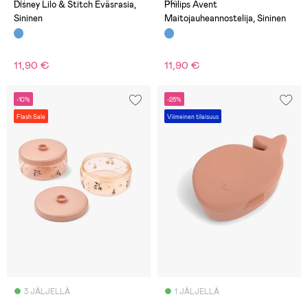
(0)
(22)
Disney Lilo & Stitch Eväsrasia,
Philips Avent
Sininen
Maitojauheannostelija, Sininen
11,90 €
11,90 €
-10%
-28%
Flash Sale
Viimeinen tilaisuus
3 JÄLJELLÄ
1 JÄLJELLÄ