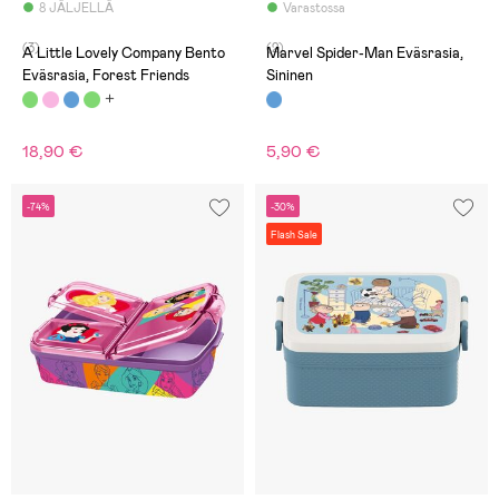
8 JÄLJELLÄ
Varastossa
(3)
(2)
A Little Lovely Company Bento
Marvel Spider-Man Eväsrasia,
Eväsrasia, Forest Friends
Sininen
18,90 €
5,90 €
-74%
-30%
Flash Sale