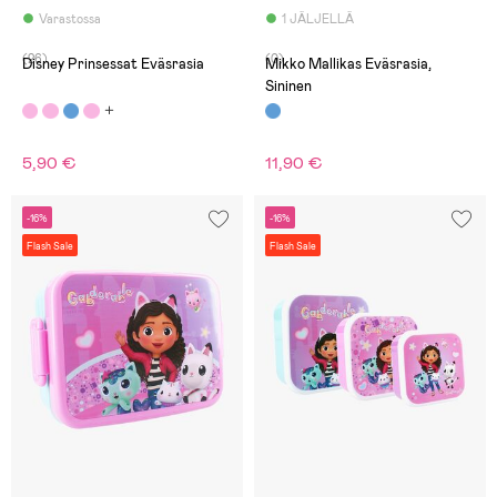
Varastossa
1 JÄLJELLÄ
(26)
(0)
Disney Prinsessat Eväsrasia
Mikko Mallikas Eväsrasia,
Sininen
5,90 €
11,90 €
-16%
-16%
Flash Sale
Flash Sale