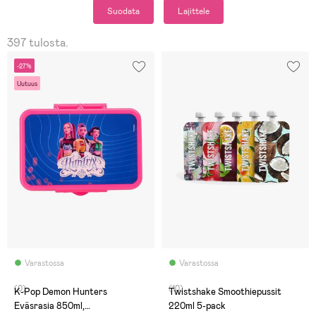
Suodata
Lajittele
397 tulosta.
-27%
Uutuus
Varastossa
Varastossa
(0)
(10)
K-Pop Demon Hunters
Twistshake Smoothiepussit
Eväsrasia 850ml,
220ml 5-pack