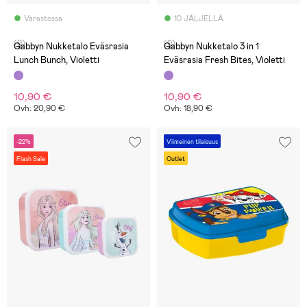
Varastossa
10 JÄLJELLÄ
(0)
(0)
Gabbyn Nukketalo Eväsrasia
Gabbyn Nukketalo 3 in 1
Lunch Bunch, Violetti
Eväsrasia Fresh Bites, Violetti
10,90 €
10,90 €
Ovh: 20,90 €
Ovh: 18,90 €
-22%
Viimeinen tilaisuus
Flash Sale
Outlet