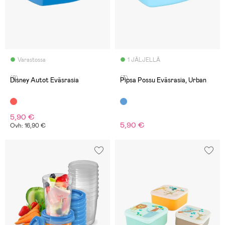
Varastossa
1 JÄLJELLÄ
(2)
(3)
Disney Autot Eväsrasia
Pipsa Possu Eväsrasia, Urban
5,90 €
5,90 €
Ovh: 16,90 €