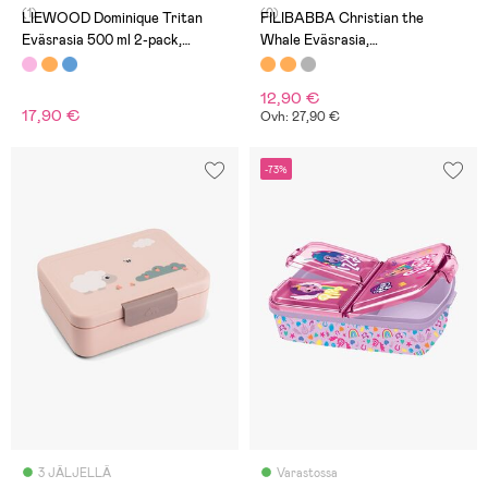
(1)
(0)
LIEWOOD Dominique Tritan
FILIBABBA Christian the
Eväsrasia 500 ml 2-pack,
Whale Eväsrasia,
Peach/Sea shell
Vaaleanpunainen
12,90 €
17,90 €
Ovh: 27,90 €
-73%
3 JÄLJELLÄ
Varastossa