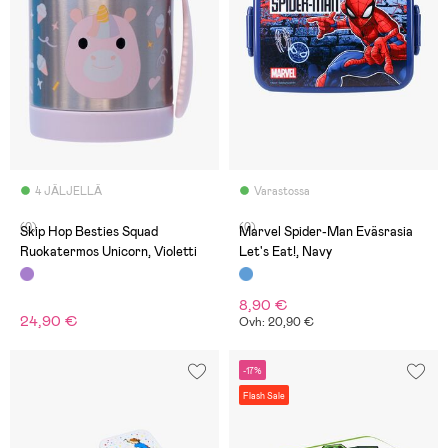
4 JÄLJELLÄ
Varastossa
(0)
(0)
Skip Hop Besties Squad
Marvel Spider-Man Eväsrasia
Ruokatermos Unicorn, Violetti
Let's Eat!, Navy
8,90 €
24,90 €
Ovh: 20,90 €
-17%
Flash Sale