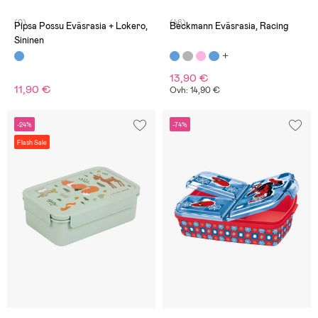
(0)
(46)
Pipsa Possu Eväsrasia + Lokero,
Beckmann Eväsrasia, Racing
Sininen
13,90 €
11,90 €
Ovh: 14,90 €
-24%
-74%
Flash Sale