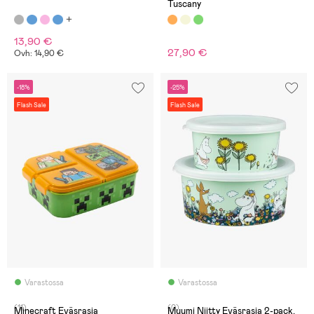
Tuscany
13,90 €
27,90 €
Ovh: 14,90 €
-18%
-25%
Flash Sale
Flash Sale
Varastossa
Varastossa
(11)
(0)
Minecraft Eväsrasia
Muumi Niitty Eväsrasia 2-pack,