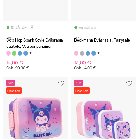
10 JÄLJELLÄ
Varastossa
(13)
(46)
Skip Hop Spark Style Eväsrasia
Beckmann Eväsrasia, Fairytale
Jäätelö, Vaaleanpunainen
14,90 €
13,90 €
Ovh: 20,90 €
Ovh: 14,90 €
-13%
-14%
Flash Sale
Flash Sale