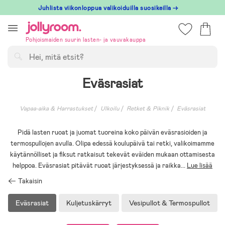
Hoppa
Juhlista viikonloppua valikoiduilla suosikeilla →
till
innehållet
Pohjoismaiden suurin lasten- ja vauvakauppa
Hae
Eväsrasiat
Vapaa-aika & Harrastukset
Ulkoilu
Retket & Piknik
Eväsrasiat
Pidä lasten ruoat ja juomat tuoreina koko päivän eväsrasioiden ja
termospullojen avulla. Olipa edessä koulupäivä tai retki, valikoimamme
käytännölliset ja fiksut ratkaisut tekevät eväiden mukaan ottamisesta
helppoa. Eväsrasiat pitävät ruoat järjestyksessä ja raikka
...
Lue lisää
Takaisin
Eväsrasiat
Kuljetuskärryt
Vesipullot & Termospullot