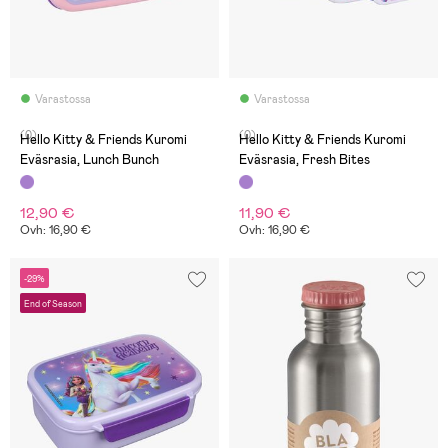
Varastossa
Varastossa
(0)
(0)
Hello Kitty & Friends Kuromi
Hello Kitty & Friends Kuromi
Eväsrasia, Lunch Bunch
Eväsrasia, Fresh Bites
12,90 €
11,90 €
Ovh: 16,90 €
Ovh: 16,90 €
-29%
End of Season