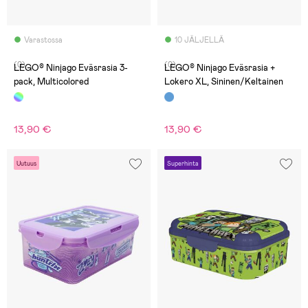
Varastossa
10 JÄLJELLÄ
(0)
(0)
LEGO® Ninjago Eväsrasia 3-
LEGO® Ninjago Eväsrasia +
pack, Multicolored
Lokero XL, Sininen/Keltainen
13,90 €
13,90 €
Uutuus
Superhinta