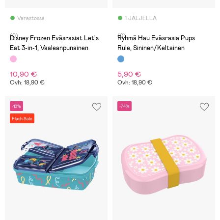
Varastossa
1 JÄLJELLÄ
(0)
(0)
Disney Frozen Eväsrasiat Let's
Ryhmä Hau Eväsrasia Pups
Eat 3-in-1, Vaaleanpunainen
Rule, Sininen/Keltainen
10,90 €
5,90 €
Ovh: 18,90 €
Ovh: 18,90 €
-13%
-74%
Flash Sale