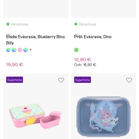
Varastossa
Varastossa
(5)
(0)
Elodie Eväsrasia, Blueberry Bliss
Prêt Eväsrasia, Dino
Billy
12,90 €
19,90 €
Ovh: 16,90 €
Superhinta
Superhinta