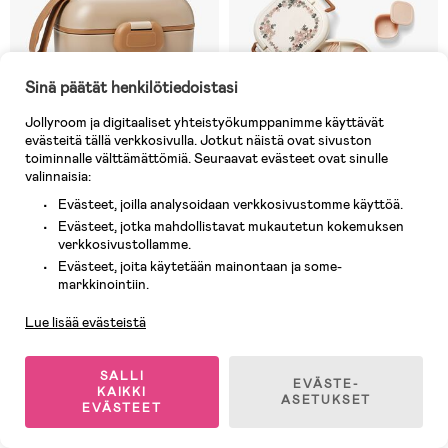
Sinä päätät henkilötiedoistasi
Jollyroom ja digitaaliset yhteistyökumppanimme käyttävät
evästeitä tällä verkkosivulla. Jotkut näistä ovat sivuston
toiminnalle välttämättömiä. Seuraavat evästeet ovat sinulle
valinnaisia:
Evästeet, joilla analysoidaan verkkosivustomme käyttöä.
Varastossa
Varastossa
Evästeet, jotka mahdollistavat mukautetun kokemuksen
verkkosivustollamme.
(5)
(0)
Elodie Eväsrasia, Learn & Grow
Elodie Eväsrasia, Blue Garden
Evästeet, joita käytetään mainontaan ja some-
Asiakaspalvelu
markkinointiin.
Lue lisää evästeistä
19,90 €
22,90 €
SALLI
EVÄSTE-
KAIKKI
ASETUKSET
Uutuus
EVÄSTEET