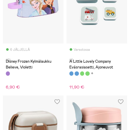
6 JÄLJELLÄ
Varastossa
(0)
(1)
Disney Frozen Kylmälaukku
A Little Lovely Company
Believe, Violetti
Eväsrasiasetti, Ajoneuvot
6,90 €
11,90 €