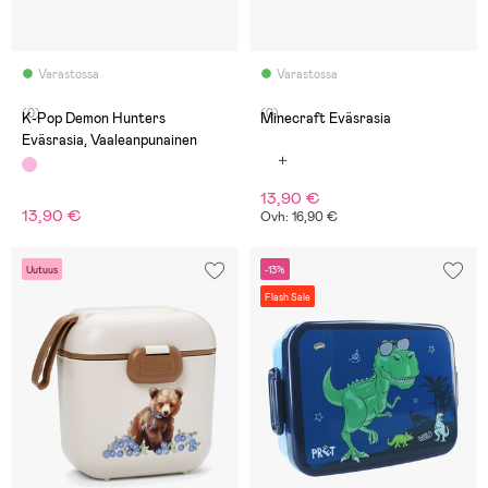
Varastossa
Varastossa
(0)
(0)
K-Pop Demon Hunters
Minecraft Eväsrasia
Eväsrasia, Vaaleanpunainen
13,90 €
13,90 €
Ovh: 16,90 €
Uutuus
-13%
Flash Sale