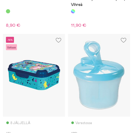
Vihreä
8,90 €
11,90 €
-14%
Uutuus
8 JÄLJELLÄ
Varastossa