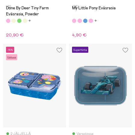
(0)
(26)
Done By Deer Tiny Farm
My Little Pony Eväsrasia
Eväsrasia, Powder
20,90 €
4,90 €
-14%
Superhinta
Uutuus
2 JÄLJELLÄ
Varastossa