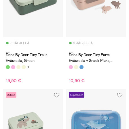
7 JÄLJELLÄ
9 JÄLJELLÄ
(0)
(0)
Done By Deer Tiny Trails
Done By Deer Tiny Farm
Eväsrasia, Green
Eväsrasia + Snack Picks,
Powder
15,90 €
10,90 €
Uutuus
Superhinta