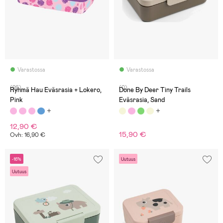
Varastossa
Varastossa
(26)
(0)
Ryhmä Hau Eväsrasia + Lokero,
Done By Deer Tiny Trails
Pink
Eväsrasia, Sand
12,90 €
15,90 €
Ovh: 16,90 €
-16%
Uutuus
Uutuus