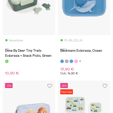
Varastossa
10 JÄLJELLÄ
(0)
(46)
Done By Deer Tiny Trails
Beckmann Eväsrasia, Ocean
Eväsrasia + Snack Picks, Green
13,90 €
10,90 €
Ovh: 14,90 €
-70%
-20%
Flash Sale