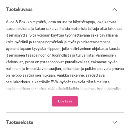
Tuotekuvaus
Alice & Fox -kolmipyörä, jossa on useita käyttötapoja, joka kasvaa
lapsen mukana ja tukee sekä varhaisia motorisia taitoja että leikkisää
itsenäisyyttä. Sitä voidaan käyttää työnnettävänä sekä tavallisena
kolmipyöränä ja tasapainopyöränä ja myös yksinkertaisempana
pyöränä lapsen kyvyistä riippuen, jolloin siirtyminen ohjatusta tuesta
itsenäiseen tasapainoon on luonnollista ja turvallista. Vanhempien
kädensijat, joissa on yhteensopivat puuvillavaljaat, takaavat hyvän
hallinnan, ja irrotettavien suojien, selkänojan ja polkimien avulla pyörää
on helppo säätää sen mukaan. Vankka rakenne, säädettävä
satulakorkeus ja kestävät EVA-pyörät tekevät tästä mallista
käytännöllisen sekä sisä- että ulkoleikkeihin ja sopivat hyvin pyöräilyä
opetteleville lapsille.
Lue lisää
Monivaiheinen tasapainon ja motoristen taitojen
harjoittelu
Vaihtamalla tilojen välillä lapsia kannustetaan harjoittelemaan pitoa,
Tuoteseloste
koordinaatiota ja tasapainoa omaan tahtiinsa. Työntötilassa aikuinen