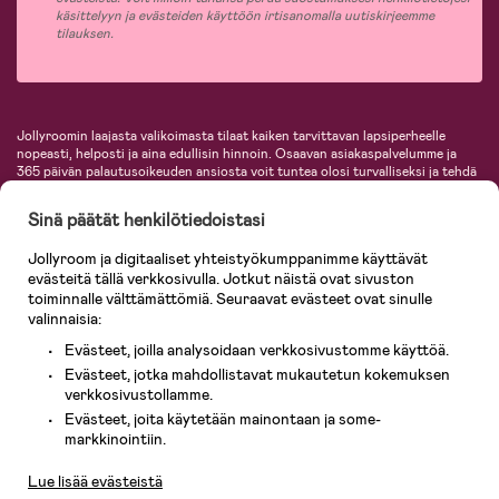
käsittelyyn ja evästeiden käyttöön irtisanomalla uutiskirjeemme
tilauksen.
Jollyroomin laajasta valikoimasta tilaat kaiken tarvittavan lapsiperheelle
nopeasti, helposti ja aina edullisin hinnoin. Osaavan asiakaspalvelumme ja
365 päivän palautusoikeuden ansiosta voit tuntea olosi turvalliseksi ja tehdä
ostoksia hyvillä mielin. Jollyroomilta saat lastenvaunut, turvaistuimet,
vaatteet vauvoille ja lapsille, inspiroivia sisustustuotteita lastenhuoneeseen,
Sinä päätät henkilötiedoistasi
lastentarvikkeita sekä paljon muuta. Meiltä löydät lukuisia tunnettuja
tuotemerkkejä, kuten Britax, Maxi-Cosi, Baby Jogger, BabyBjörn, Didriksons,
Jollyroom ja digitaaliset yhteistyökumppanimme käyttävät
KidKraft, Ergobaby, Philips Avent, Neonate, Cybex, LEGO ja monia muita!
evästeitä tällä verkkosivulla. Jotkut näistä ovat sivuston
Tervetuloa shoppailemaan Pohjoismaiden suurimpaan lastentarvikkeiden
verkkokauppaan!
toiminnalle välttämättömiä. Seuraavat evästeet ovat sinulle
valinnaisia:
Evästeet, joilla analysoidaan verkkosivustomme käyttöä.
Evästeet, jotka mahdollistavat mukautetun kokemuksen
verkkosivustollamme.
Evästeet, joita käytetään mainontaan ja some-
Asiakaspalvelu
markkinointiin.
Lue lisää evästeistä