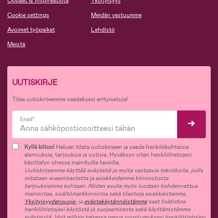
Oppaat & Inspiraatiota
Yksityisyys
Cookie settings
Meidän vastuumme
Avoimet työpaikat
Lehdistö
Meistä
UUTISKIRJE
Tilaa uutiskirjeemme saadaksesi erityisetuja!
Email*
Kyllä kiitos!
Haluan tilata uutiskirjeen ja saada henkilökohtaisia
alennuksia, tarjouksia ja uutisia. Hyväksyn siten henkilötietojeni
käsittelyn ohessa mainituilla tavoilla.
Uutiskirjeemme käyttää evästeitä ja muita vastaavia tekniikoita, joilla
mitataan avaamisastetta ja asiakkaidemme kiinnostusta
tarjouksiamme kohtaan. Niiden avulla myös luodaan kohdennettua
mainontaa, sisältömarkkinointia sekä tilastoja asiakkaistamme.
Yksityisyydensuoja-
ja
evästekäytännöistämme
saat lisätietoa
henkilötietojesi käytöstä ja suojaamisesta sekä käyttämistämme
evästeistä. Voit milloin tahansa perua suostumuksesi henkilötietojesi