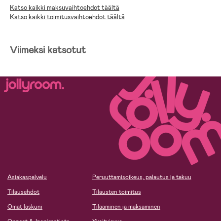
Helppo puhdistaa kostealla liinalla ja ilmakuivata
Katso kaikki maksuvaihtoehdot täältä
Ikä: 1,5-5 vuotta
Katso kaikki toimitusvaihtoehdot täältä
Mitat: Korkeus 50 cm, pituus 67 cm, leveys 46 cm.
Viimeksi katsotut
Asiakaspalvelu
Peruuttamisoikeus, palautus ja takuu
Tilausehdot
Tilausten toimitus
Omat laskuni
Tilaaminen ja maksaminen