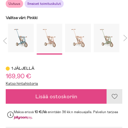
Uutuus
Ilmaiset toimituskulut
Valitse väri:
Pinkki
1 JÄLJELLÄ
169,90 €
Katso hintahistoria
Lisää ostoskoriin
Maksa erissä
10 €/kk
enintään 36 kk:n maksuajalla. Palvelun tarjoaa
.