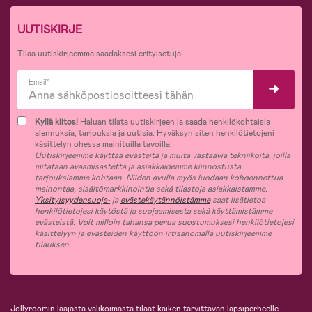
UUTISKIRJE
Tilaa uutiskirjeemme saadaksesi erityisetuja!
Email*
Kyllä kiitos!
Haluan tilata uutiskirjeen ja saada henkilökohtaisia
alennuksia, tarjouksia ja uutisia. Hyväksyn siten henkilötietojeni
käsittelyn ohessa mainituilla tavoilla.
Uutiskirjeemme käyttää evästeitä ja muita vastaavia tekniikoita, joilla
mitataan avaamisastetta ja asiakkaidemme kiinnostusta
tarjouksiamme kohtaan. Niiden avulla myös luodaan kohdennettua
mainontaa, sisältömarkkinointia sekä tilastoja asiakkaistamme.
Yksityisyydensuoja-
ja
evästekäytännöistämme
saat lisätietoa
henkilötietojesi käytöstä ja suojaamisesta sekä käyttämistämme
evästeistä. Voit milloin tahansa perua suostumuksesi henkilötietojesi
käsittelyyn ja evästeiden käyttöön irtisanomalla uutiskirjeemme
tilauksen.
Jollyroomin laajasta valikoimasta tilaat kaiken tarvittavan lapsiperheelle