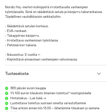
Nordic Hoj -merkin kolmipyörä irrotettavalla vanhempien
työntöaisalla. Siinä on säädettävä satula ja käsijarru takarenkaissa.
Täydellinen vauhdikkaisiin seikkailuihin.
- Säädettävä satulan korkeus.
- EVA-renkaat.
- Takapyörien käsijarru.
- Irrotettava vanhemman työntöaisa.
- Pehmeä kori takana.
- Ikäsuositus: 2 vuotta +.
- Käytettävä ainoastaan vanhempien valvonnassa.
Tuoteseloste
365 päivän avoin kauppa
Yli 100 euron tilauksiin ilmainen toimitus* noutopisteelle
Hintatakuu - Lue lisää ->
Luotettava toimitus suoraan omalta varastoltamme
Tilaa arkisin ennen klo 13.00 – lähetämme tilauksen jo samana