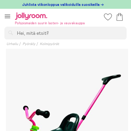
Hoppa
Juhlista viikonloppua valikoiduilla suosikeilla →
till
innehållet
Pohjoismaiden suurin lasten- ja vauvakauppa
Hae
Urheilu
Pyöräily
Kolmipyörät