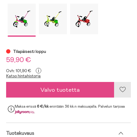
Tilapäisesti loppu
59,90 €
i
Ovh: 101,90 €
Katso hintahistoria
Valvo tuotetta
Maksa erissä
6 €/kk
enintään 36 kk:n maksuajalla. Palvelun tarjoaa
.
Tuotekuvaus