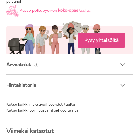
päivänä!
Katso polkupyörien
koko-opas
täältä
.
Kysy yhteisöltä
Arvostelut
Hintahistoria
Katso kaikki maksuvaihtoehdot täältä
Katso kaikki toimitusvaihtoehdot täältä
Viimeksi katsotut