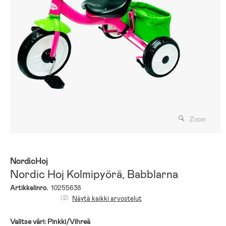
Zoom
NordicHoj
Nordic Hoj Kolmipyörä, Babblarna
Artikkelinro.
10255638
(2)
Näytä kaikki arvostelut
Valitse väri:
Pinkki/Vihreä