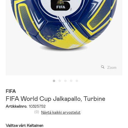
Zoom
FIFA
FIFA World Cup Jalkapallo, Turbine
Artikkelinro.
10325752
(0)
Näytä kaikki arvostelut
Valitse väri:
Keltainen