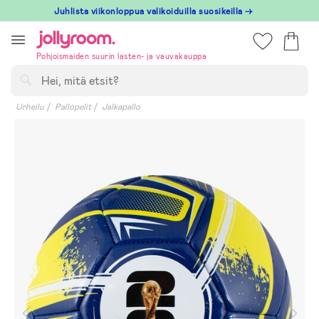
Hoppa
Juhlista viikonloppua valikoiduilla suosikeilla →
till
innehållet
Pohjoismaiden suurin lasten- ja vauvakauppa
Hae
Urheilu
Pallopelit
Jalkapallo