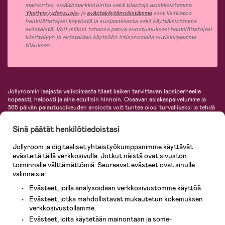
mainontaa, sisältömarkkinointia sekä tilastoja asiakkaistamme.
Yksityisyydensuoja-
ja
evästekäytännöistämme
saat lisätietoa
henkilötietojesi käytöstä ja suojaamisesta sekä käyttämistämme
evästeistä. Voit milloin tahansa perua suostumuksesi henkilötietojesi
käsittelyyn ja evästeiden käyttöön irtisanomalla uutiskirjeemme
tilauksen.
Jollyroomin laajasta valikoimasta tilaat kaiken tarvittavan lapsiperheelle
nopeasti, helposti ja aina edullisin hinnoin. Osaavan asiakaspalvelumme ja
365 päivän palautusoikeuden ansiosta voit tuntea olosi turvalliseksi ja tehdä
ostoksia hyvillä mielin. Jollyroomilta saat lastenvaunut, turvaistuimet,
vaatteet vauvoille ja lapsille, inspiroivia sisustustuotteita lastenhuoneeseen,
Sinä päätät henkilötiedoistasi
lastentarvikkeita sekä paljon muuta. Meiltä löydät lukuisia tunnettuja
tuotemerkkejä, kuten Britax, Maxi-Cosi, Baby Jogger, BabyBjörn, Didriksons,
Jollyroom ja digitaaliset yhteistyökumppanimme käyttävät
KidKraft, Ergobaby, Philips Avent, Neonate, Cybex, LEGO ja monia muita!
evästeitä tällä verkkosivulla. Jotkut näistä ovat sivuston
Tervetuloa shoppailemaan Pohjoismaiden suurimpaan lastentarvikkeiden
verkkokauppaan!
toiminnalle välttämättömiä. Seuraavat evästeet ovat sinulle
valinnaisia:
Evästeet, joilla analysoidaan verkkosivustomme käyttöä.
Evästeet, jotka mahdollistavat mukautetun kokemuksen
verkkosivustollamme.
Evästeet, joita käytetään mainontaan ja some-