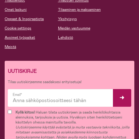
Tilausehdot
Tilausten toimitus
Omat laskuni
Tilaaminen ja maksaminen
Oppaat & Inspiraatiota
Yksityisyys
Cookie settings
Meidän vastuumme
Avoimet työpaikat
Lehdistö
Meistä
UUTISKIRJE
Tilaa uutiskirjeemme saadaksesi erityisetuja!
Email*
Kyllä kiitos!
Haluan tilata uutiskirjeen ja saada henkilökohtaisia
alennuksia, tarjouksia ja uutisia. Hyväksyn siten henkilötietojeni
käsittelyn ohessa mainituilla tavoilla.
Uutiskirjeemme käyttää evästeitä ja muita vastaavia tekniikoita, joilla
mitataan avaamisastetta ja asiakkaidemme kiinnostusta
tarjouksiamme kohtaan. Niiden avulla myös luodaan kohdennettua