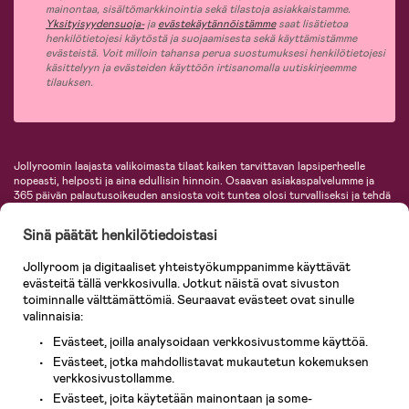
mainontaa, sisältömarkkinointia sekä tilastoja asiakkaistamme.
Yksityisyydensuoja-
ja
evästekäytännöistämme
saat lisätietoa
henkilötietojesi käytöstä ja suojaamisesta sekä käyttämistämme
evästeistä. Voit milloin tahansa perua suostumuksesi henkilötietojesi
käsittelyyn ja evästeiden käyttöön irtisanomalla uutiskirjeemme
tilauksen.
Jollyroomin laajasta valikoimasta tilaat kaiken tarvittavan lapsiperheelle
nopeasti, helposti ja aina edullisin hinnoin. Osaavan asiakaspalvelumme ja
365 päivän palautusoikeuden ansiosta voit tuntea olosi turvalliseksi ja tehdä
ostoksia hyvillä mielin. Jollyroomilta saat lastenvaunut, turvaistuimet,
vaatteet vauvoille ja lapsille, inspiroivia sisustustuotteita lastenhuoneeseen,
Sinä päätät henkilötiedoistasi
lastentarvikkeita sekä paljon muuta. Meiltä löydät lukuisia tunnettuja
tuotemerkkejä, kuten Britax, Maxi-Cosi, Baby Jogger, BabyBjörn, Didriksons,
Jollyroom ja digitaaliset yhteistyökumppanimme käyttävät
KidKraft, Ergobaby, Philips Avent, Neonate, Cybex, LEGO ja monia muita!
evästeitä tällä verkkosivulla. Jotkut näistä ovat sivuston
Tervetuloa shoppailemaan Pohjoismaiden suurimpaan lastentarvikkeiden
verkkokauppaan!
toiminnalle välttämättömiä. Seuraavat evästeet ovat sinulle
valinnaisia:
Evästeet, joilla analysoidaan verkkosivustomme käyttöä.
Evästeet, jotka mahdollistavat mukautetun kokemuksen
verkkosivustollamme.
Evästeet, joita käytetään mainontaan ja some-