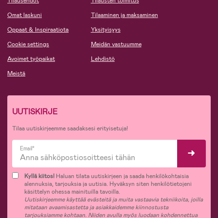
Tilausehdot
Tilausten toimitus
Omat laskuni
Tilaaminen ja maksaminen
Oppaat & Inspiraatiota
Yksityisyys
Cookie settings
Meidän vastuumme
Avoimet työpaikat
Lehdistö
Meistä
UUTISKIRJE
Tilaa uutiskirjeemme saadaksesi erityisetuja!
Email*
Kyllä kiitos!
Haluan tilata uutiskirjeen ja saada henkilökohtaisia
alennuksia, tarjouksia ja uutisia. Hyväksyn siten henkilötietojeni
käsittelyn ohessa mainituilla tavoilla.
Uutiskirjeemme käyttää evästeitä ja muita vastaavia tekniikoita, joilla
mitataan avaamisastetta ja asiakkaidemme kiinnostusta
tarjouksiamme kohtaan. Niiden avulla myös luodaan kohdennettua