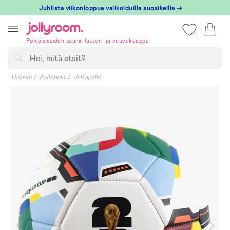
Hoppa
Juhlista viikonloppua valikoiduilla suosikeilla →
till
innehållet
Pohjoismaiden suurin lasten- ja vauvakauppa
Hae
Urheilu
Pallopelit
Jalkapallo