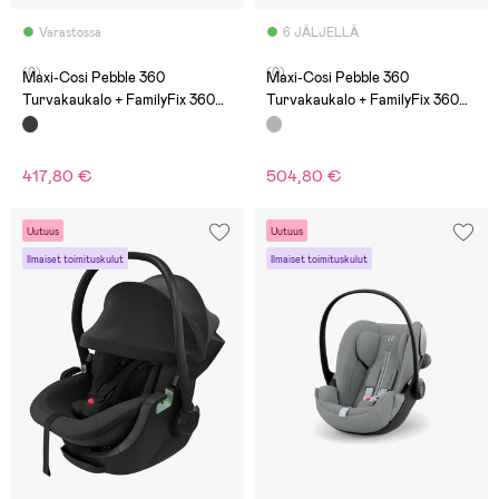
Varastossa
6 JÄLJELLÄ
(0)
(0)
Maxi-Cosi Pebble 360
Maxi-Cosi Pebble 360
Turvakaukalo + FamilyFix 360
Turvakaukalo + FamilyFix 360
Telakka, Essential Black
Telakka, Essential Graphite
417,80 €
504,80 €
Uutuus
Uutuus
Ilmaiset toimituskulut
Ilmaiset toimituskulut