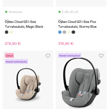
Varastossa
3 JÄLJELLÄ
(0)
(0)
Cybex Cloud G3 I-Size
Cybex Cloud G3 I-Size Plus
Turvakaukalo, Magic Black
Turvakaukalo, Stormy Blue
278,90 €
315,90 €
Uutuus
Ilmaiset toimituskulut
Ilmaiset toimituskulut