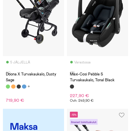
5 JÄLJELLÄ
Varastossa
(4)
(0)
Doona X Turvakaukalo, Dusty
Maxi-Cosi Pebble S
Sage
Turvakaukalo, Tonal Black
227,90 €
719,90 €
Ovh: 249,90 €
-19%
Ilmaiset toimituskulut