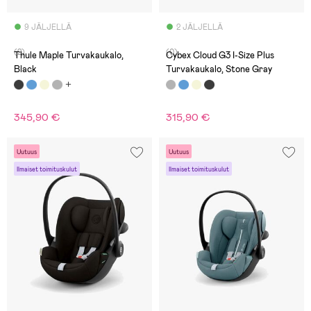
9 JÄLJELLÄ
2 JÄLJELLÄ
(2)
(0)
Thule Maple Turvakaukalo,
Cybex Cloud G3 I-Size Plus
Black
Turvakaukalo, Stone Gray
345,90 €
315,90 €
Uutuus
Uutuus
Ilmaiset toimituskulut
Ilmaiset toimituskulut