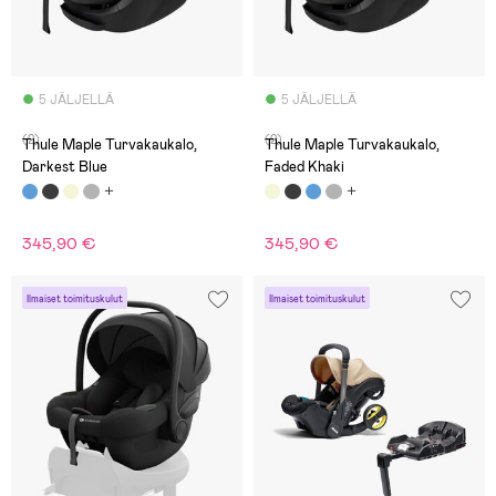
5 JÄLJELLÄ
5 JÄLJELLÄ
(2)
(2)
Thule Maple Turvakaukalo,
Thule Maple Turvakaukalo,
Darkest Blue
Faded Khaki
345,90 €
345,90 €
Ilmaiset toimituskulut
Ilmaiset toimituskulut