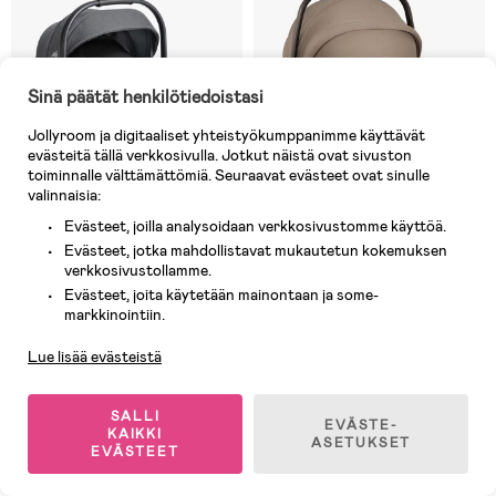
Sinä päätät henkilötiedoistasi
Jollyroom ja digitaaliset yhteistyökumppanimme käyttävät
evästeitä tällä verkkosivulla. Jotkut näistä ovat sivuston
toiminnalle välttämättömiä. Seuraavat evästeet ovat sinulle
valinnaisia:
Evästeet, joilla analysoidaan verkkosivustomme käyttöä.
Evästeet, jotka mahdollistavat mukautetun kokemuksen
verkkosivustollamme.
4 JÄLJELLÄ
5 JÄLJELLÄ
Evästeet, joita käytetään mainontaan ja some-
Asiakaspalvelu
(0)
(0)
markkinointiin.
Joie i-Level Pro Turvakaukalo,
Nuna ARRA FLEX
Ebony
Turvakaukalo, Cedar
Lue lisää evästeistä
190,90 €
287,90 €
Ovh: 199,90 €
SALLI
EVÄSTE-
KAIKKI
ASETUKSET
EVÄSTEET
Ilmaiset toimituskulut
Ilmaiset toimituskulut