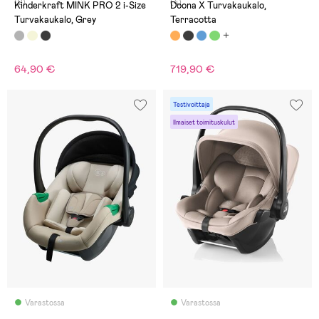
(2)
(4)
Kinderkraft MINK PRO 2 i-Size
Doona X Turvakaukalo,
Turvakaukalo, Grey
Terracotta
64,90 €
719,90 €
Testivoittaja
Ilmaiset toimituskulut
Varastossa
Varastossa