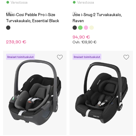
Varastossa
Varastossa
(15)
(1)
Maxi-Cosi Pebble Pro i-Size
Joie i-Snug 2 Turvakaukalo,
Turvakaukalo, Essential Black
Raven
94,90 €
239,90 €
Ovh: 109,90 €
Ilmaiset toimituskulut
Ilmaiset toimituskulut