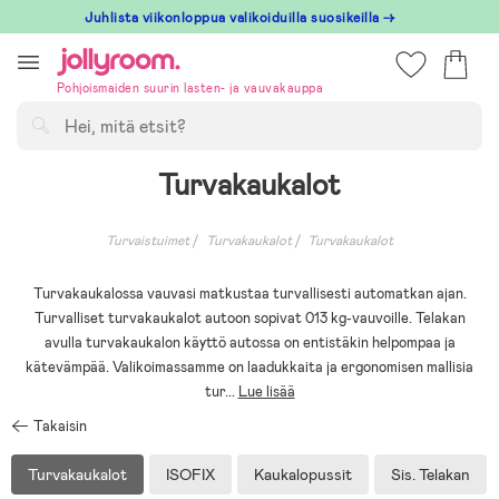
Hoppa
Juhlista viikonloppua valikoiduilla suosikeilla →
till
innehållet
Pohjoismaiden suurin lasten- ja vauvakauppa
Hae
Turvakaukalot
Turvaistuimet
Turvakaukalot
Turvakaukalot
Turvakaukalossa vauvasi matkustaa turvallisesti automatkan ajan.
Turvalliset turvakaukalot autoon sopivat 013 kg-vauvoille. Telakan
avulla turvakaukalon käyttö autossa on entistäkin helpompaa ja
kätevämpää. Valikoimassamme on laadukkaita ja ergonomisen mallisia
tur
...
Lue lisää
Takaisin
Turvakaukalot
ISOFIX
Kaukalopussit
Sis. Telakan