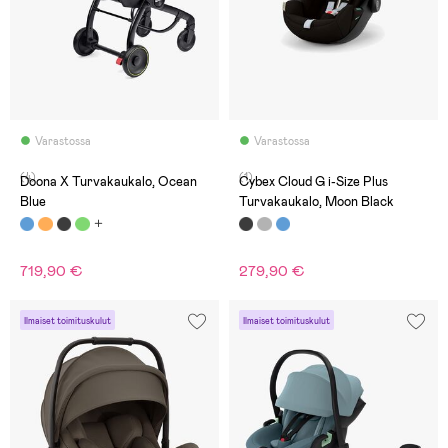
Varastossa
Varastossa
(4)
(1)
Doona X Turvakaukalo, Ocean
Cybex Cloud G i-Size Plus
Blue
Turvakaukalo, Moon Black
719,90 €
279,90 €
Ilmaiset toimituskulut
Ilmaiset toimituskulut