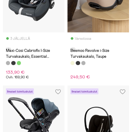
3 JÄLJELLÄ
Varastossa
(9)
(0)
Maxi-Cosi Cabriofix I-Size
Beemoo Revolve i-Size
Turvakaukalo, Essential
Turvakaukalo, Taupe
Graphite
133,90 €
249,50 €
Ovh: 169,90 €
Ilmaiset toimituskulut
Ilmaiset toimituskulut