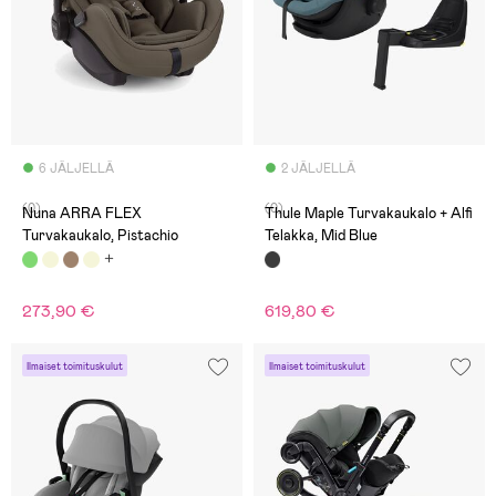
6 JÄLJELLÄ
2 JÄLJELLÄ
(0)
(0)
Nuna ARRA FLEX
Thule Maple Turvakaukalo + Alfi
Turvakaukalo, Pistachio
Telakka, Mid Blue
273,90 €
619,80 €
Ilmaiset toimituskulut
Ilmaiset toimituskulut