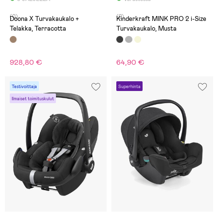
(0)
(2)
Doona X Turvakaukalo +
Kinderkraft MINK PRO 2 i-Size
Telakka, Terracotta
Turvakaukalo, Musta
928,80 €
64,90 €
Testivoittaja
Superhinta
Ilmaiset toimituskulut