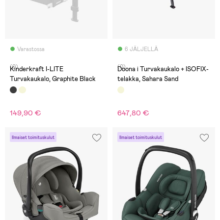
Varastossa
6 JÄLJELLÄ
(0)
(0)
Kinderkraft I-LITE
Doona i Turvakaukalo + ISOFIX-
Turvakaukalo, Graphite Black
telakka, Sahara Sand
149,90 €
647,80 €
Ilmaiset toimituskulut
Ilmaiset toimituskulut