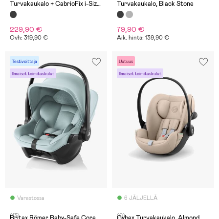
Turvakaukalo + CabrioFix i-Size
Turvakaukalo, Black Stone
Telakka, Essential Black
229,90 €
79,90 €
Ovh: 319,90 €
Aik. hinta: 139,90 €
Testivoittaja
Uutuus
Ilmaiset toimituskulut
Ilmaiset toimituskulut
Varastossa
6 JÄLJELLÄ
(13)
(0)
Britax Römer Baby-Safe Core
Cybex Turvakaukalo, Almond