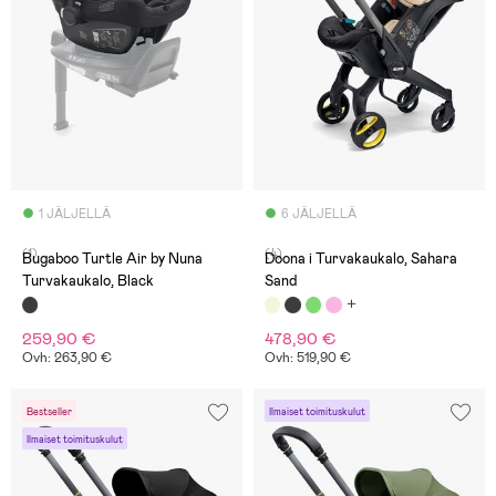
1 JÄLJELLÄ
6 JÄLJELLÄ
(1)
(4)
Bugaboo Turtle Air by Nuna
Doona i Turvakaukalo, Sahara
Turvakaukalo, Black
Sand
259,90 €
478,90 €
Ovh: 263,90 €
Ovh: 519,90 €
Bestseller
Ilmaiset toimituskulut
Ilmaiset toimituskulut