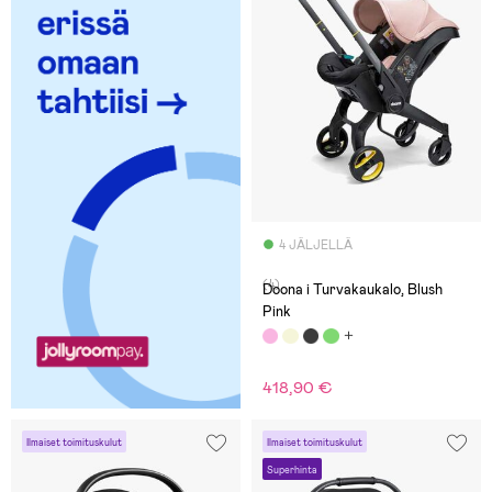
4 JÄLJELLÄ
(4)
Doona i Turvakaukalo, Blush
Pink
418,90 €
Ilmaiset toimituskulut
Ilmaiset toimituskulut
Superhinta