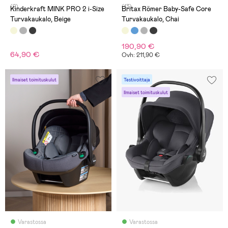
(2)
(13)
Kinderkraft MINK PRO 2 i-Size
Britax Römer Baby-Safe Core
Turvakaukalo, Beige
Turvakaukalo, Chai
190,90 €
64,90 €
Ovh: 211,90 €
Ilmaiset toimituskulut
Testivoittaja
Ilmaiset toimituskulut
Varastossa
Varastossa