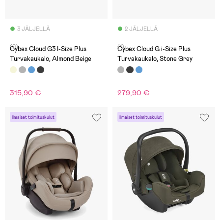
3 JÄLJELLÄ
2 JÄLJELLÄ
(0)
(1)
Cybex Cloud G3 I-Size Plus
Cybex Cloud G i-Size Plus
Turvakaukalo, Almond Beige
Turvakaukalo, Stone Grey
315,90 €
279,90 €
Ilmaiset toimituskulut
Ilmaiset toimituskulut