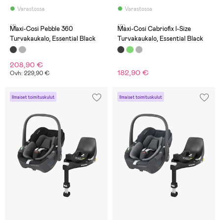
Varastossa
Varastossa
(1)
(9)
Maxi-Cosi Pebble 360
Maxi-Cosi Cabriofix I-Size
Turvakaukalo, Essential Black
Turvakaukalo, Essential Black
208,90 €
182,90 €
Ovh: 229,90 €
Ilmaiset toimituskulut
Ilmaiset toimituskulut