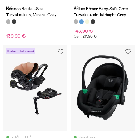
(13)
(13)
Beemoo Route i-Size
Britax Römer Baby-Safe Core
Turvakaukalo, Mineral Grey
Turvakaukalo, Midnight Grey
148,90 €
139,90 €
Ovh: 211,90 €
Ilmaiset toimituskulut
5 JÄLJELLÄ
Varastossa