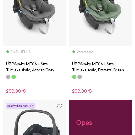
8 JÄLJELLÄ
Varastossa
(3)
(3)
UPPAbaby MESA i-Size
UPPAbaby MESA i-Size
Turvakaukalo, Jordan Grey
Turvakaukalo, Emmett Green
299,90 €
299,90 €
Ilmaiset toimituskulut