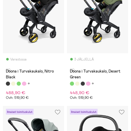
Varastossa
3 JÄLJELLÄ
(4)
(4)
Doona i Turvakaukalo, Nitro
Doona i Turvakaukalo, Desert
Black
Green
488,90 €
448,90 €
Ovh: 519,90 €
Ovh: 519,90 €
Ilmaiset toimituskulut
Ilmaiset toimituskulut