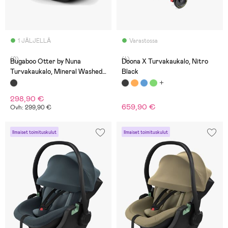
1 JÄLJELLÄ
Varastossa
(0)
(4)
Bugaboo Otter by Nuna
Doona X Turvakaukalo, Nitro
Turvakaukalo, Mineral Washed
Black
Black
298,90 €
659,90 €
Ovh: 299,90 €
Ilmaiset toimituskulut
Ilmaiset toimituskulut