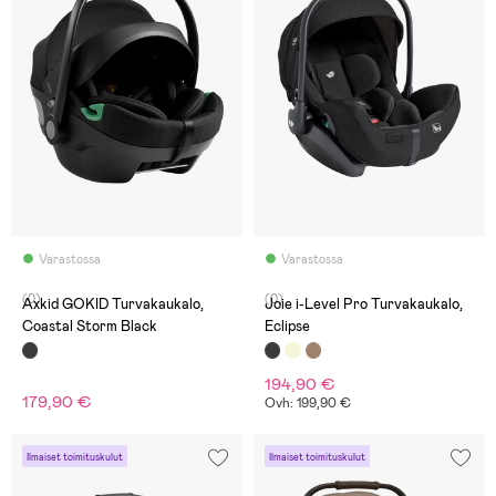
Varastossa
Varastossa
(0)
(0)
Axkid GOKID Turvakaukalo,
Joie i-Level Pro Turvakaukalo,
Coastal Storm Black
Eclipse
194,90 €
179,90 €
Ovh: 199,90 €
Ilmaiset toimituskulut
Ilmaiset toimituskulut