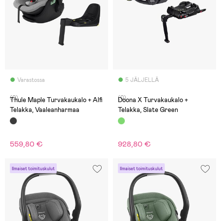
Varastossa
5 JÄLJELLÄ
(0)
(0)
Thule Maple Turvakaukalo + Alfi
Doona X Turvakaukalo +
Telakka, Vaaleanharmaa
Telakka, Slate Green
559,80 €
928,80 €
Ilmaiset toimituskulut
Ilmaiset toimituskulut