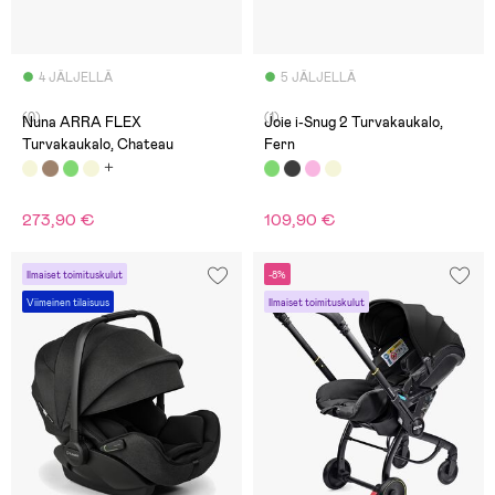
4 JÄLJELLÄ
5 JÄLJELLÄ
(0)
(1)
Nuna ARRA FLEX
Joie i-Snug 2 Turvakaukalo,
Turvakaukalo, Chateau
Fern
273,90 €
109,90 €
Ilmaiset toimituskulut
-8%
Viimeinen tilaisuus
Ilmaiset toimituskulut