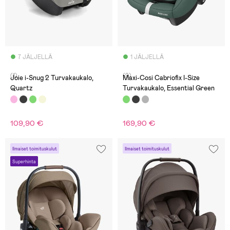
7 JÄLJELLÄ
1 JÄLJELLÄ
(1)
(9)
Joie i-Snug 2 Turvakaukalo,
Maxi-Cosi Cabriofix I-Size
Quartz
Turvakaukalo, Essential Green
109,90 €
169,90 €
Ilmaiset toimituskulut
Ilmaiset toimituskulut
Superhinta