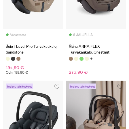
Varastossa
6 JÄLJELLÄ
(0)
(0)
Joie i-Level Pro Turvakaukalo,
Nuna ARRA FLEX
Sandstone
Turvakaukalo, Chestnut
194,90 €
273,90 €
Ovh: 199,90 €
Ilmaiset toimituskulut
Ilmaiset toimituskulut