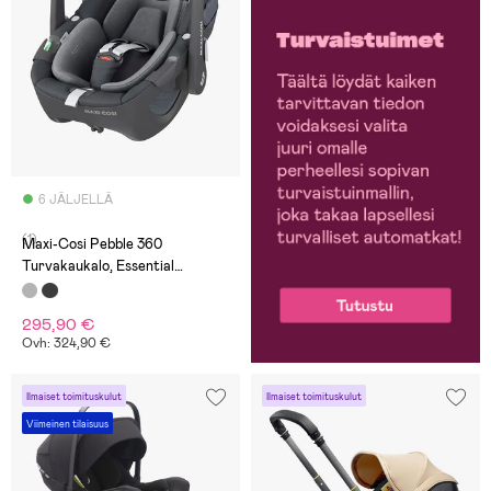
6 JÄLJELLÄ
(1)
Maxi-Cosi Pebble 360
Turvakaukalo, Essential
Graphite
295,90 €
Ovh: 324,90 €
Ilmaiset toimituskulut
Ilmaiset toimituskulut
Viimeinen tilaisuus