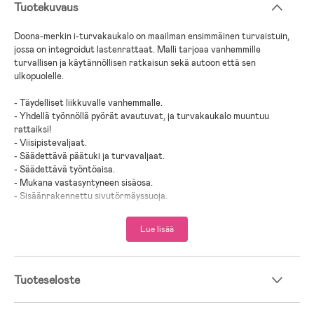
Tuotekuvaus
Doona-merkin i-turvakaukalo on maailman ensimmäinen turvaistuin,
jossa on integroidut lastenrattaat. Malli tarjoaa vanhemmille
turvallisen ja käytännöllisen ratkaisun sekä autoon että sen
ulkopuolelle.
- Täydelliset liikkuvalle vanhemmalle.
- Yhdellä työnnöllä pyörät avautuvat, ja turvakaukalo muuntuu
rattaiksi!
- Viisipistevaljaat.
- Säädettävä päätuki ja turvavaljaat.
- Säädettävä työntöaisa.
- Mukana vastasyntyneen sisäosa.
- Sisäänrakennettu sivutörmäyssuoja.
- Valmistettu hengittävästä materiaalista.
- Quick-release-pyörät.
Lue lisää
- Asennus: ISOFIX ja auton turvavyö.
- Irrotettava ja pesua kestävä kangaspäällinen.
- Yhdistettävissä malleihin: Doona i telakka.
- Telakka ei sisälly pakkaukseen, vaan se myydään erikseen.
Tuoteseloste
- Saanut i-Size:n ja UN R129:n hyväksynnän.
- Hyväksytty lentokoneisiin TÜV:n (EU) mukaan.