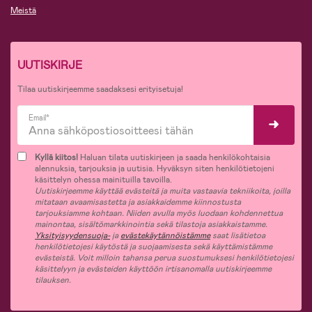
Meistä
UUTISKIRJE
Tilaa uutiskirjeemme saadaksesi erityisetuja!
Email*
Kyllä kiitos!
Haluan tilata uutiskirjeen ja saada henkilökohtaisia
alennuksia, tarjouksia ja uutisia. Hyväksyn siten henkilötietojeni
käsittelyn ohessa mainituilla tavoilla.
Uutiskirjeemme käyttää evästeitä ja muita vastaavia tekniikoita, joilla
mitataan avaamisastetta ja asiakkaidemme kiinnostusta
tarjouksiamme kohtaan. Niiden avulla myös luodaan kohdennettua
mainontaa, sisältömarkkinointia sekä tilastoja asiakkaistamme.
Yksityisyydensuoja-
ja
evästekäytännöistämme
saat lisätietoa
henkilötietojesi käytöstä ja suojaamisesta sekä käyttämistämme
evästeistä. Voit milloin tahansa perua suostumuksesi henkilötietojesi
käsittelyyn ja evästeiden käyttöön irtisanomalla uutiskirjeemme
tilauksen.