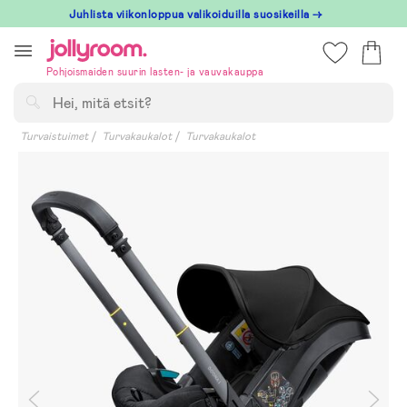
Hoppa
Juhlista viikonloppua valikoiduilla suosikeilla →
till
innehållet
Pohjoismaiden suurin lasten- ja vauvakauppa
Hae
Turvaistuimet
Turvakaukalot
Turvakaukalot