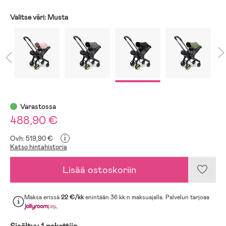
Valitse väri:
Musta
Varastossa
488,90 €
i
Ovh: 519,90 €
Katso hintahistoria
Lisää ostoskoriin
Maksa erissä
22 €/kk
enintään 36 kk:n maksuajalla. Palvelun tarjoaa
.