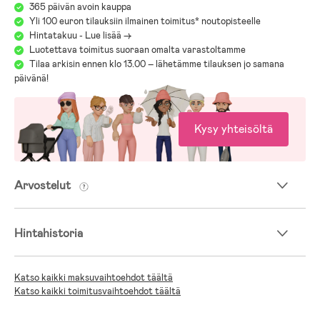
- Lapsen suositeltu pituus: 40–85 cm.
365 päivän avoin kauppa
- Enimmäiskuormitus: 13 kg.
Yli 100 euron tilauksiin ilmainen toimitus* noutopisteelle
Hintatakuu - Lue lisää ->
- Ikäsuositus: 0 kk +.
Luotettava toimitus suoraan omalta varastoltamme
- Pakkaukseen sisältyy: vastasyntyneen lisäosa, istuinsuoja.
Tilaa arkisin ennen klo 13.00 – lähetämme tilauksen jo samana
päivänä!
Me Jollyroomilla tiedämme, kuinka tärkeää on valita turvaistuin, joka
sopii juuri sinun lapsesi tarpeisiin. Eri mallien, merkkien ja toimintojen
viidakossa se voi välillä olla vaikeaa. Helpottaaksemme tätä tärkeää
valintaa olemme koonneet turvaistuinoppaan:
Kysy yhteisöltä
Jollyroomin Turvaistuinopas
Arvostelut
Hintahistoria
Katso kaikki maksuvaihtoehdot täältä
Katso kaikki toimitusvaihtoehdot täältä