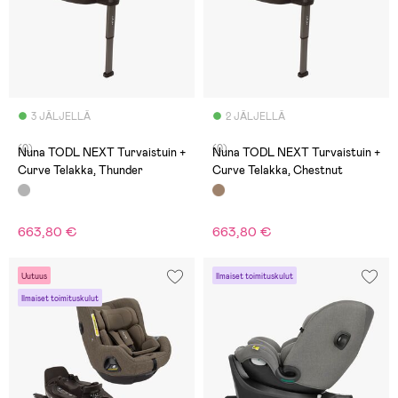
3 JÄLJELLÄ
2 JÄLJELLÄ
(0)
(0)
Nuna TODL NEXT Turvaistuin +
Nuna TODL NEXT Turvaistuin +
Curve Telakka, Thunder
Curve Telakka, Chestnut
663,80 €
663,80 €
Uutuus
Ilmaiset toimituskulut
Ilmaiset toimituskulut