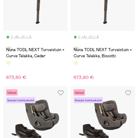
2 JÄLJELLÄ
2 JÄLJELLÄ
(0)
(0)
Nuna TODL NEXT Turvaistuin +
Nuna TODL NEXT Turvaistuin +
Curve Telakka, Cedar
Curve Telakka, Biscotti
673,80 €
673,80 €
Uutuus
Uutuus
Ilmaiset toimituskulut
Ilmaiset toimituskulut