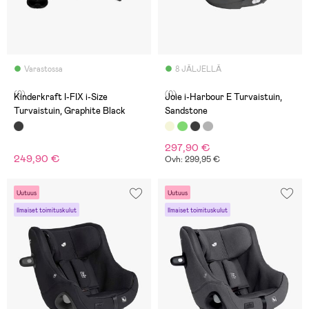
Varastossa
8 JÄLJELLÄ
(0)
(0)
Kinderkraft I-FIX i-Size
Joie i-Harbour E Turvaistuin,
Turvaistuin, Graphite Black
Sandstone
297,90 €
249,90 €
Ovh: 299,95 €
Uutuus
Uutuus
Ilmaiset toimituskulut
Ilmaiset toimituskulut