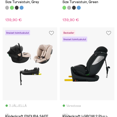
Size Turvaistuin, Grey
Size Turvaistuin, Green
139,90 €
139,90 €
Ilmaiset toimituskulut
Bestseller
Ilmaiset toimituskulut
3 JÄLJELLÄ
Varastossa
(3)
(20)
Kinderkraft ENDURA SAFE
Kinderkraft I-GROW 2 Plus i-