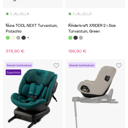
3 JÄLJELLÄ
3 JÄLJELLÄ
(1)
(5)
Nuna TODL NEXT Turvaistuin,
Kinderkraft XRIDER 2 i-Size
Pistachio
Turvaistuin, Green
379,90 €
199,90 €
Ilmaiset toimituskulut
Ilmaiset toimituskulut
Superhinta