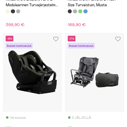
Modulaarinen Turvajärjestelmä,
Size Turvaistuin, Musta
Beige
399,90 €
169,90 €
-18%
-17%
Ilmaiset toimituskulut
Ilmaiset toimituskulut
Varastossa
2 JÄLJELLÄ