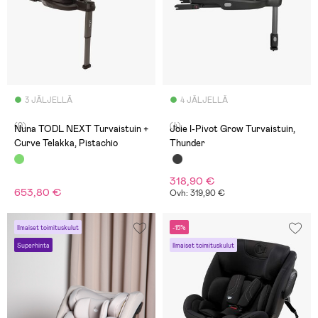
3 JÄLJELLÄ
4 JÄLJELLÄ
(0)
(4)
Nuna TODL NEXT Turvaistuin +
Joie I-Pivot Grow Turvaistuin,
Curve Telakka, Pistachio
Thunder
318,90 €
653,80 €
Ovh: 319,90 €
Ilmaiset toimituskulut
-15%
Superhinta
Ilmaiset toimituskulut