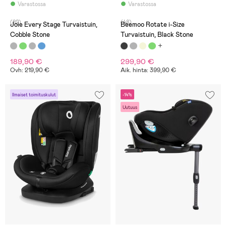
Varastossa
Varastossa
(82)
(48)
Joie Every Stage Turvaistuin,
Beemoo Rotate i-Size
Cobble Stone
Turvaistuin, Black Stone
189,90 €
299,90 €
Ovh: 219,90 €
Aik. hinta: 399,90 €
Ilmaiset toimituskulut
-14%
Uutuus