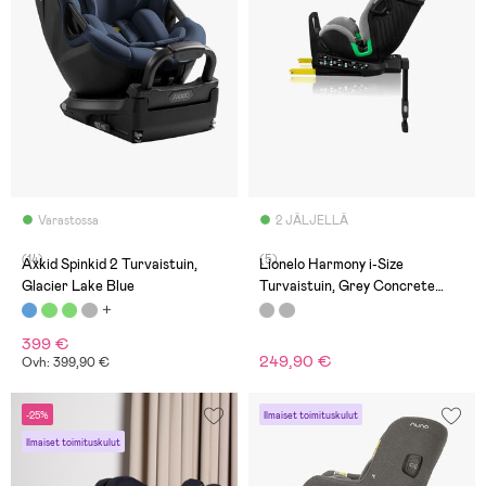
Varastossa
2 JÄLJELLÄ
(14)
(5)
Axkid Spinkid 2 Turvaistuin,
Lionelo Harmony i-Size
Glacier Lake Blue
Turvaistuin, Grey Concrete
Bamboo
399 €
249,90 €
Ovh: 399,90 €
-25%
Ilmaiset toimituskulut
Ilmaiset toimituskulut