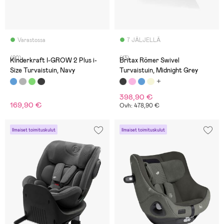
Varastossa
7 JÄLJELLÄ
(20)
(13)
Kinderkraft I-GROW 2 Plus i-
Britax Römer Swivel
Size Turvaistuin, Navy
Turvaistuin, Midnight Grey
398,90 €
169,90 €
Ovh: 478,90 €
Ilmaiset toimituskulut
Ilmaiset toimituskulut