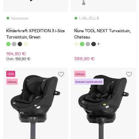
Varastossa
1 JÄLJELLÄ
(12)
(1)
Kinderkraft XPEDITION 3 i-Size
Nuna TODL NEXT Turvaistuin,
Turvaistuin, Green
Chateau
164,90 €
389,90 €
Ovh: 199,90 €
-32%
Uutuus
Uutuus
Ilmaiset toimituskulut