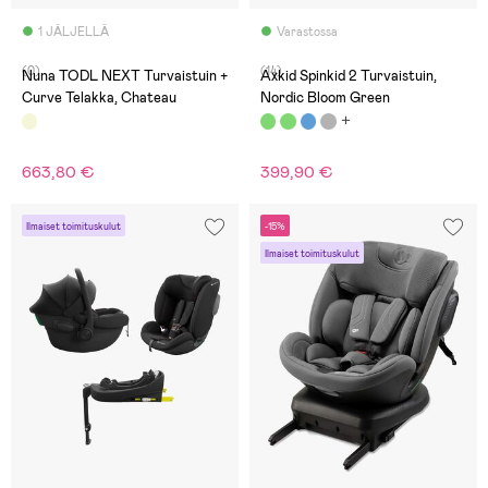
1 JÄLJELLÄ
Varastossa
(0)
(14)
Nuna TODL NEXT Turvaistuin +
Axkid Spinkid 2 Turvaistuin,
Curve Telakka, Chateau
Nordic Bloom Green
663,80 €
399,90 €
Ilmaiset toimituskulut
-15%
Ilmaiset toimituskulut