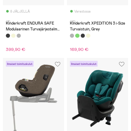
8 JÄLJELLÄ
Varastossa
(3)
(12)
Kinderkraft ENDURA SAFE
Kinderkraft XPEDITION 3 i-Size
Modulaarinen Turvajärjestelmä,
Turvaistuin, Grey
Musta
399,90 €
169,90 €
Ilmaiset toimituskulut
Ilmaiset toimituskulut