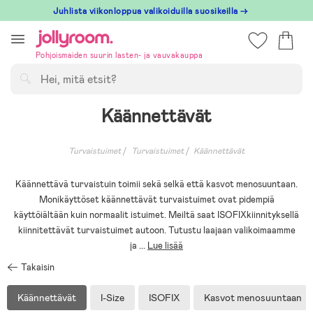
Hoppa
Juhlista viikonloppua valikoiduilla suosikeilla →
till
innehållet
Pohjoismaiden suurin lasten- ja vauvakauppa
Hae
Käännettävät
Turvaistuimet
Turvaistuimet
Käännettävät
Käännettävä turvaistuin toimii sekä selkä että kasvot menosuuntaan.
Monikäyttöset käännettävät turvaistuimet ovat pidempiä
käyttöiältään kuin normaalit istuimet. Meiltä saat ISOFIXkiinnityksellä
kiinnitettävät turvaistuimet autoon. Tutustu laajaan valikoimaamme
ja
...
Lue lisää
Takaisin
Käännettävät
I-Size
ISOFIX
Kasvot menosuuntaan