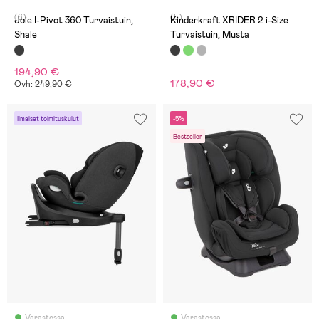
(6)
(5)
Joie I-Pivot 360 Turvaistuin,
Kinderkraft XRIDER 2 i-Size
Shale
Turvaistuin, Musta
194,90 €
178,90 €
Ovh: 249,90 €
Ilmaiset toimituskulut
-5%
Bestseller
Varastossa
Varastossa