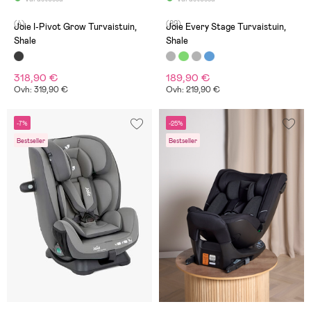
(4)
(82)
Joie I-Pivot Grow Turvaistuin,
Joie Every Stage Turvaistuin,
Shale
Shale
318,90 €
189,90 €
Ovh: 319,90 €
Ovh: 219,90 €
-7%
-25%
Bestseller
Bestseller