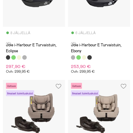
8 JÄLJELLÄ
6 JÄLJELLÄ
(0)
(0)
Joie i-Harbour E Turvaistuin,
Joie i-Harbour E Turvaistuin,
Eclipse
Ebony
297,90 €
253,90 €
Ovh: 299,95 €
Ovh: 299,95 €
Uutuus
Uutuus
Ilmaiset toimituskulut
Ilmaiset toimituskulut