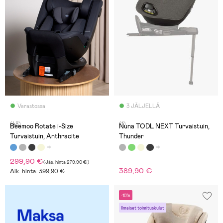
Varastossa
3 JÄLJELLÄ
(48)
(1)
Beemoo Rotate i-Size
Nuna TODL NEXT Turvaistuin,
Turvaistuin, Anthracite
Thunder
299,90 €
(
Jäs. hinta
279,90 €
)
389,90 €
Aik. hinta: 399,90 €
-15%
Ilmaiset toimituskulut