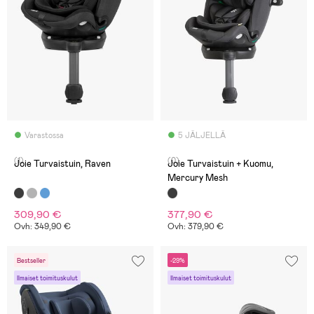
Varastossa
5 JÄLJELLÄ
(1)
(0)
Joie Turvaistuin, Raven
Joie Turvaistuin + Kuomu,
Mercury Mesh
309,90 €
377,90 €
Ovh: 349,90 €
Ovh: 379,90 €
Bestseller
-29%
Ilmaiset toimituskulut
Ilmaiset toimituskulut