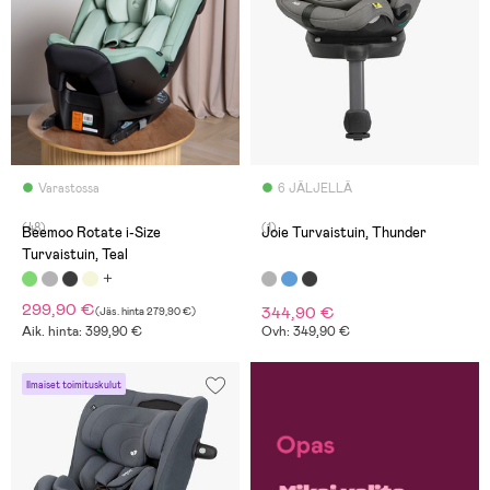
Varastossa
6 JÄLJELLÄ
(48)
(1)
Beemoo Rotate i-Size
Joie Turvaistuin, Thunder
Turvaistuin, Teal
299,90 €
344,90 €
(
Jäs. hinta
279,90 €
)
Aik. hinta: 399,90 €
Ovh: 349,90 €
Ilmaiset toimituskulut