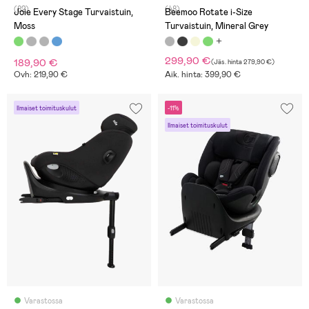
(82)
(48)
Joie Every Stage Turvaistuin,
Beemoo Rotate i-Size
Moss
Turvaistuin, Mineral Grey
299,90 €
189,90 €
(
Jäs. hinta
279,90 €
)
Ovh: 219,90 €
Aik. hinta: 399,90 €
Ilmaiset toimituskulut
-11%
Ilmaiset toimituskulut
Varastossa
Varastossa