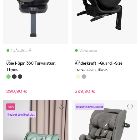
1 JÄLJELLÄ
Varastossa
(0)
(0)
Joie I-Spin 360 Turvaistuin,
Kinderkraft I-Guard i-Size
Thyme
Turvaistuin, Black
290,90 €
299,90 €
-25%
Ilmaiset toimituskulut
Ilmaiset toimituskulut