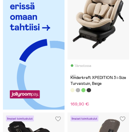
Varastossa
(12)
Kinderkraft XPEDITION 3 i-Size
Turvaistuin, Beige
169,90 €
Ilmaiset toimituskulut
Ilmaiset toimituskulut