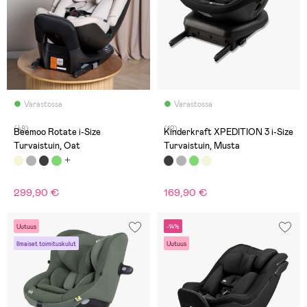
Varastossa
Varastossa
(48)
(12)
Beemoo Rotate i-Size
Kinderkraft XPEDITION 3 i-Size
Turvaistuin, Oat
Turvaistuin, Musta
299,90 €
169,90 €
Uutuus
-14%
Ilmaiset toimituskulut
Uutuus