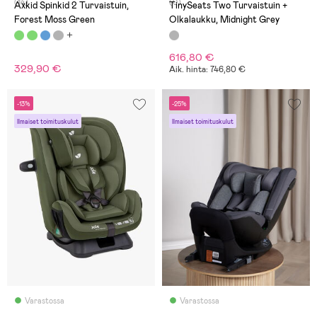
(14)
(0)
Axkid Spinkid 2 Turvaistuin,
TinySeats Two Turvaistuin +
Forest Moss Green
Olkalaukku, Midnight Grey
616,80 €
329,90 €
Aik. hinta: 746,80 €
-13%
-25%
Ilmaiset toimituskulut
Ilmaiset toimituskulut
Varastossa
Varastossa