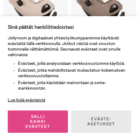
Sinä päätät henkilötiedoistasi
Jollyroom ja digitaaliset yhteistyökumppanimme käyttävät
evästeitä tällä verkkosivulla. Jotkut näistä ovat sivuston
toiminnalle välttämättömiä. Seuraavat evästeet ovat sinulle
valinnaisia:
Evästeet, joilla analysoidaan verkkosivustomme käyttöä.
Evästeet, jotka mahdollistavat mukautetun kokemuksen
verkkosivustollamme.
2 JÄLJELLÄ
4 JÄLJELLÄ
Evästeet, joita käytetään mainontaan ja some-
Asiakaspalvelu
(0)
(0)
markkinointiin.
Nuna PRUU AIR Turvaistuin,
Nuna PRUU AIR Turvaistuin,
Biscotti
Cedar
Lue lisää evästeistä
492,90 €
492,90 €
SALLI
EVÄSTE-
KAIKKI
ASETUKSET
EVÄSTEET
-16%
Ilmaiset toimituskulut