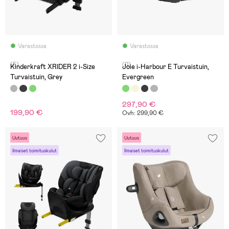
Varastossa
Varastossa
(5)
(0)
Kinderkraft XRIDER 2 i-Size
Joie i-Harbour E Turvaistuin,
Turvaistuin, Grey
Evergreen
297,90 €
199,90 €
Ovh: 299,90 €
Uutuus
Uutuus
Ilmaiset toimituskulut
Ilmaiset toimituskulut