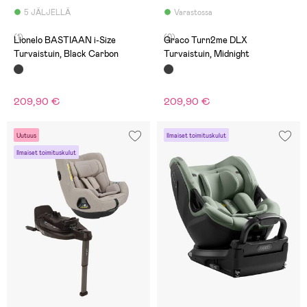
5 JÄLJELLÄ
Varastossa
(1)
(0)
Lionelo BASTIAAN i-Size
Graco Turn2me DLX
Turvaistuin, Black Carbon
Turvaistuin, Midnight
209,90 €
209,90 €
Uutuus
Ilmaiset toimituskulut
Ilmaiset toimituskulut