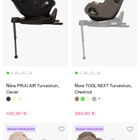
2 JÄLJELLÄ
2 JÄLJELLÄ
(0)
(1)
Nuna PRUU AIR Turvaistuin,
Nuna TODL NEXT Turvaistuin,
Caviar
Chestnut
492,90 €
389,90 €
Ilmaiset toimituskulut
Ilmaiset toimituskulut