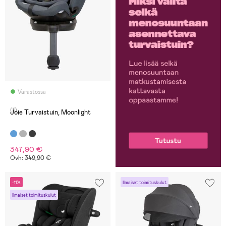
Varastossa
(1)
Joie Turvaistuin, Moonlight
347,90 €
Ovh: 349,90 €
-11%
Ilmaiset toimituskulut
Ilmaiset toimituskulut