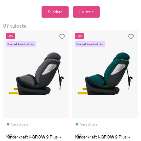
Suodata
Lajittele
97 tulosta.
-18%
-18%
Ilmaiset toimituskulut
Ilmaiset toimituskulut
Varastossa
Varastossa
(20)
(20)
Kinderkraft I-GROW 2 Plus i-
Kinderkraft I-GROW 2 Plus i-