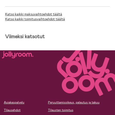
Katso kaikki maksuvaihtoehdot täältä
Katso kaikki toimitusvaihtoehdot täältä
Viimeksi katsotut
Asiakaspalvelu
Peruuttamisoikeus, palautus ja takuu
Tilausehdot
Tilausten toimitus