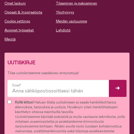
Omat laskuni
Tilaaminen ja maksaminen
Oppaat & Inspiraatiota
Yksityisyys
Cookie settings
Meidän vastuumme
Avoimet työpaikat
Lehdistö
Meistä
UUTISKIRJE
Tilaa uutiskirjeemme saadaksesi erityisetuja!
Email*
Kyllä kiitos!
Haluan tilata uutiskirjeen ja saada henkilökohtaisia
alennuksia, tarjouksia ja uutisia. Hyväksyn siten henkilötietojeni
käsittelyn ohessa mainituilla tavoilla.
Uutiskirjeemme käyttää evästeitä ja muita vastaavia tekniikoita, joilla
mitataan avaamisastetta ja asiakkaidemme kiinnostusta
tarjouksiamme kohtaan. Niiden avulla myös luodaan kohdennettua
mainontaa, sisältömarkkinointia sekä tilastoja asiakkaistamme.