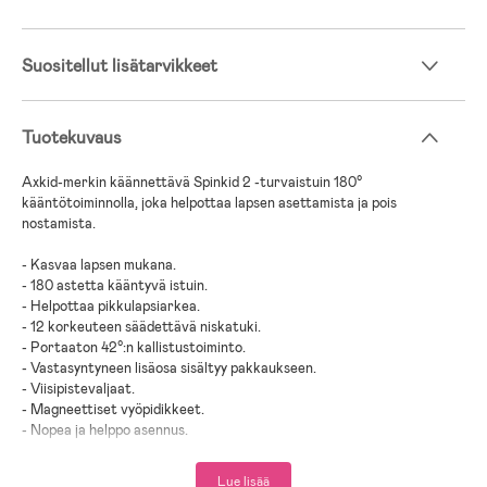
Suositellut lisätarvikkeet
Tuotekuvaus
Axkid-merkin käännettävä Spinkid 2 -turvaistuin 180°
kääntötoiminnolla, joka helpottaa lapsen asettamista ja pois
nostamista.
- Kasvaa lapsen mukana.
- 180 astetta kääntyvä istuin.
- Helpottaa pikkulapsiarkea.
- 12 korkeuteen säädettävä niskatuki.
- Portaaton 42°:n kallistustoiminto.
- Vastasyntyneen lisäosa sisältyy pakkaukseen.
- Viisipistevaljaat.
- Magneettiset vyöpidikkeet.
- Nopea ja helppo asennus.
- ISOFIX-asennus.
- Sivutörmäyssuoja, Axkid SIP.
Lue lisää