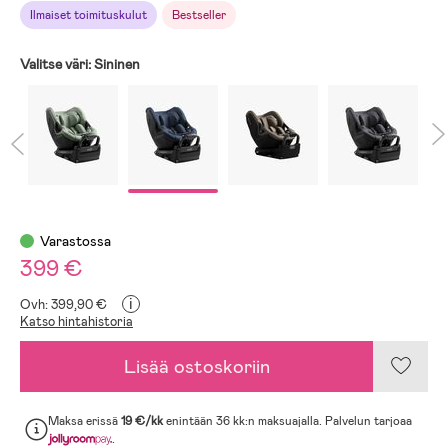
Ilmaiset toimituskulut
Bestseller
Valitse väri:
Sininen
Varastossa
399 €
i
Ovh: 399,90 €
Katso hintahistoria
Lisää ostoskoriin
Maksa erissä
19 €/kk
enintään 36 kk:n maksuajalla. Palvelun tarjoaa
.