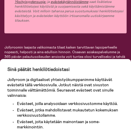
Yksityisyydensuoja-
ja
evästekäytännöistämme
saat lisätietoa
henkilötietojesi käytöstä ja suojaamisesta sekä käyttämistämme
evästeistä. Voit milloin tahansa perua suostumuksesi henkilötietojesi
käsittelyyn ja evästeiden käyttöön irtisanomalla uutiskirjeemme
tilauksen.
Jollyroomin laajasta valikoimasta tilaat kaiken tarvittavan lapsiperheelle
nopeasti, helposti ja aina edullisin hinnoin. Osaavan asiakaspalvelumme ja
365 päivän palautusoikeuden ansiosta voit tuntea olosi turvalliseksi ja tehdä
ostoksia hyvillä mielin. Jollyroomilta saat lastenvaunut, turvaistuimet,
vaatteet vauvoille ja lapsille, inspiroivia sisustustuotteita lastenhuoneeseen,
Sinä päätät henkilötiedoistasi
lastentarvikkeita sekä paljon muuta. Meiltä löydät lukuisia tunnettuja
tuotemerkkejä, kuten Britax, Maxi-Cosi, Baby Jogger, BabyBjörn, Didriksons,
Jollyroom ja digitaaliset yhteistyökumppanimme käyttävät
KidKraft, Ergobaby, Philips Avent, Neonate, Cybex, LEGO ja monia muita!
evästeitä tällä verkkosivulla. Jotkut näistä ovat sivuston
Tervetuloa shoppailemaan Pohjoismaiden suurimpaan lastentarvikkeiden
verkkokauppaan!
toiminnalle välttämättömiä. Seuraavat evästeet ovat sinulle
valinnaisia:
Evästeet, joilla analysoidaan verkkosivustomme käyttöä.
Evästeet, jotka mahdollistavat mukautetun kokemuksen
verkkosivustollamme.
Evästeet, joita käytetään mainontaan ja some-
markkinointiin.