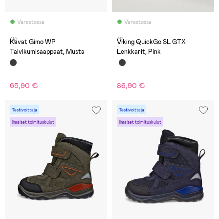
Varastossa
Varastossa
(4)
(1)
Kavat Gimo WP
Viking QuickGo SL GTX
Talvikumisaappaat, Musta
Lenkkarit, Pink
65,90 €
86,90 €
Testivoittaja
Testivoittaja
Ilmaiset toimituskulut
Ilmaiset toimituskulut