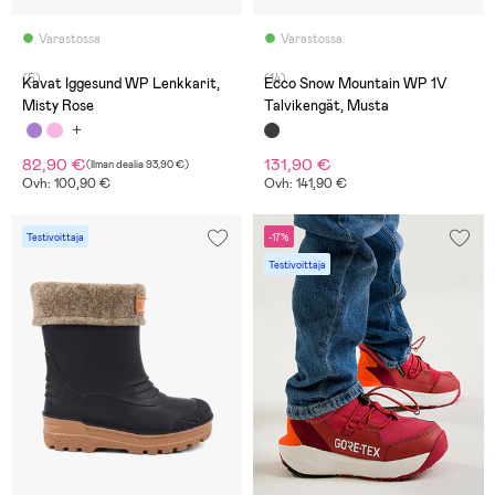
Varastossa
Varastossa
(5)
(14)
Kavat Iggesund WP Lenkkarit,
Ecco Snow Mountain WP 1V
Misty Rose
Talvikengät, Musta
82,90 €
131,90 €
(
Ilman dealia
93,90 €
)
Ovh: 100,90 €
Ovh: 141,90 €
Testivoittaja
-17%
Testivoittaja