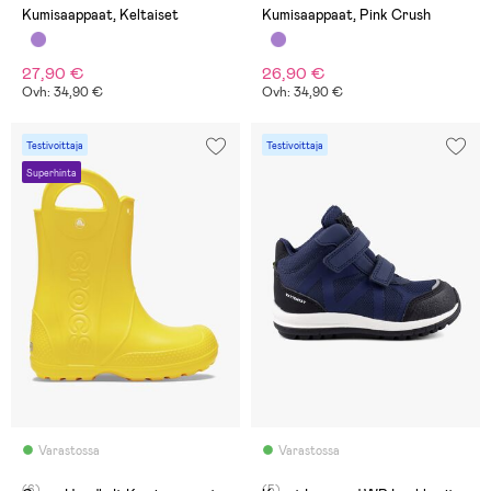
Kumisaappaat, Keltaiset
Kumisaappaat, Pink Crush
27,90 €
26,90 €
Ovh: 34,90 €
Ovh: 34,90 €
Testivoittaja
Testivoittaja
Superhinta
Varastossa
Varastossa
(6)
(5)