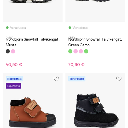
Varastossa
Varastossa
(186)
(36)
Nordbjörn Snowfall Talvikengät,
Nordbjörn Snowfall Talvikengät,
Musta
Green Camo
40,90 €
70,90 €
Testivoittaja
Testivoittaja
Superhinta