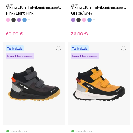
(317)
(317)
Viking Ultra Talvikumisaappaat,
Viking Ultra Talvikumisaappaat,
Pink/Light Pink
Grape/Grey
60,90 €
36,90 €
Testivoittaja
Testivoittaja
Ilmaiset toimituskulut
Ilmaiset toimituskulut
Varastossa
Varastossa