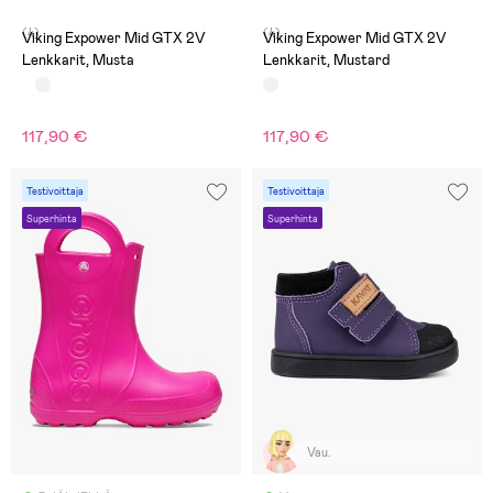
(4)
(4)
Viking Expower Mid GTX 2V
Viking Expower Mid GTX 2V
Lenkkarit, Musta
Lenkkarit, Mustard
117,90 €
117,90 €
Testivoittaja
Testivoittaja
Superhinta
Superhinta
Vau.