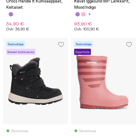
Crocs Handle It Kumisaappaat,
Kavat Iggesund WP Lenkkarit,
Keltaiset
Mood Indigo
34,90 €
93,90 €
Ovh: 38,90 €
Ovh: 100,90 €
Testivoittaja
Testivoittaja
Ilmaiset toimituskulut
Superhinta
Varastossa
Varastossa