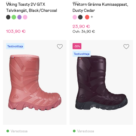
(4)
(16)
Viking Toasty 2V GTX
Tretorn Gränna Kumisaappaat,
Talvikengät, Black/Charcoal
Dusty Cedar
23,90 €
103,90 €
Ovh: 34,90 €
Testivoittaja
-38%
Testivoittaja
Varastossa
Varastossa