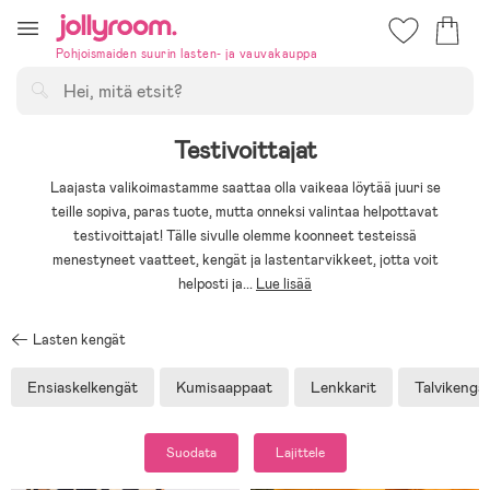
Hoppa
till
Pohjoismaiden suurin lasten- ja vauvakauppa
innehållet
Hae
Testivoittajat
Laajasta valikoimastamme saattaa olla vaikeaa löytää juuri se
teille sopiva, paras tuote, mutta onneksi valintaa helpottavat
testivoittajat! Tälle sivulle olemme koonneet testeissä
menestyneet vaatteet, kengät ja lastentarvikkeet, jotta voit
helposti ja
...
Lue lisää
Lasten kengät
Ensiaskelkengät
Kumisaappaat
Lenkkarit
Talvikengä
Suodata
Lajittele