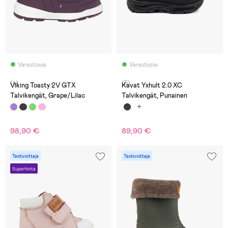
Varastossa
Varastossa
(4)
(5)
Viking Toasty 2V GTX
Kavat Yxhult 2.0 XC
Talvikengät, Grape/Lilac
Talvikengät, Punainen
98,90 €
89,90 €
Testivoittaja
Testivoittaja
Superhinta