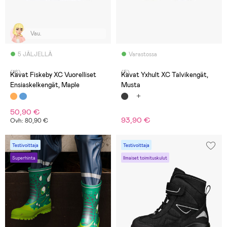
Vau.
5 JÄLJELLÄ
Varastossa
(16)
(5)
Kavat Fiskeby XC Vuorelliset
Kavat Yxhult XC Talvikengät,
Ensiaskelkengät, Maple
Musta
50,90 €
93,90 €
Ovh: 80,90 €
Testivoittaja
Testivoittaja
Superhinta
Ilmaiset toimituskulut