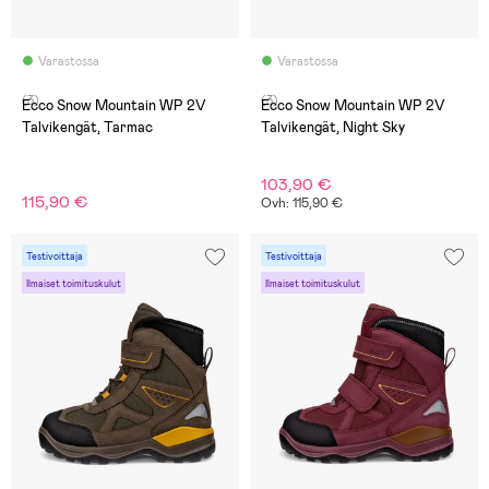
Varastossa
Varastossa
(3)
(3)
Ecco Snow Mountain WP 2V
Ecco Snow Mountain WP 2V
Talvikengät, Tarmac
Talvikengät, Night Sky
103,90 €
115,90 €
Ovh: 115,90 €
Testivoittaja
Testivoittaja
Ilmaiset toimituskulut
Ilmaiset toimituskulut