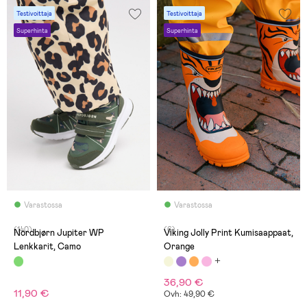
Testivoittaja
Testivoittaja
Superhinta
Superhinta
Varastossa
Varastossa
(140)
(6)
Nordbjørn Jupiter WP
Viking Jolly Print Kumisaappaat,
Lenkkarit, Camo
Orange
36,90 €
11,90 €
Ovh: 49,90 €