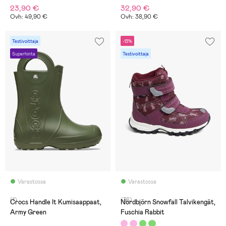
23,90 €
32,90 €
Ovh: 49,90 €
Ovh: 38,90 €
Testivoittaja
-13%
Superhinta
Testivoittaja
Varastossa
Varastossa
(1)
(36)
Crocs Handle It Kumisaappaat,
Nordbjörn Snowfall Talvikengät,
Army Green
Fuschia Rabbit