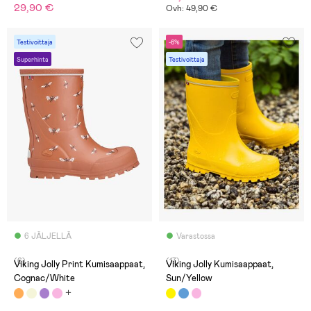
29,90 €
Ovh: 49,90 €
Testivoittaja
-6%
Superhinta
Testivoittaja
6 JÄLJELLÄ
Varastossa
(6)
(17)
Viking Jolly Print Kumisaappaat,
Viking Jolly Kumisaappaat,
Cognac/White
Sun/Yellow