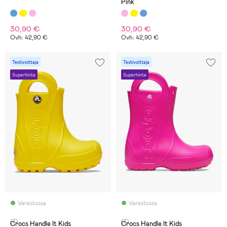
Pink
30,90 €
30,90 €
Ovh: 42,90 €
Ovh: 42,90 €
Testivoittaja
Testivoittaja
Superhinta
Superhinta
Varastossa
Varastossa
(7)
(7)
Crocs Handle It Kids
Crocs Handle It Kids