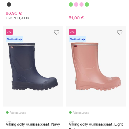
86,90 €
31,90 €
Ovh: 100,90 €
-6%
-6%
Testivoittaja
Testivoittaja
Varastossa
Varastossa
(17)
(17)
Viking Jolly Kumisaappaat, Navy
Viking Jolly Kumisaappaat, Light