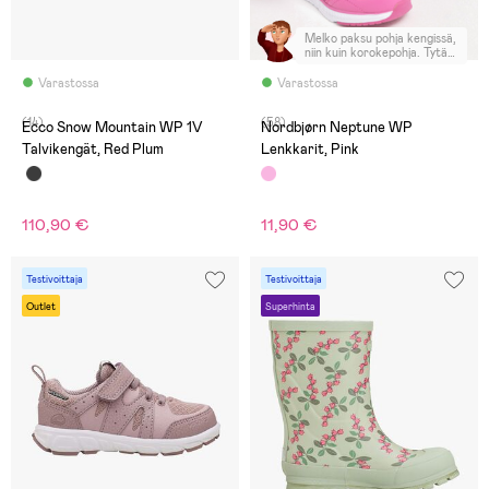
Melko paksu pohja kengissä,
niin kuin korokepohja. Tytär
totesi että näyttää
pidemmältä ja seisoo
Varastossa
Varastossa
korkeammalla niissä.
(14)
(58)
Ecco Snow Mountain WP 1V
Nordbjørn Neptune WP
Talvikengät, Red Plum
Lenkkarit, Pink
110,90 €
11,90 €
Testivoittaja
Testivoittaja
Outlet
Superhinta