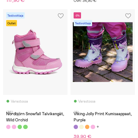
117,90 €
Ovh: 34,90 €
Testivoittaja
-9%
Outlet
Testivoittaja
Varastossa
Varastossa
(36)
(6)
Nordbjörn Snowfall Talvikengät,
Viking Jolly Print Kumisaappaat,
Wild Orchid
Purple
39,90 €