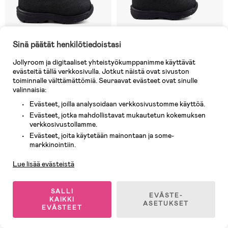
Sinä päätät henkilötiedoistasi
Jollyroom ja digitaaliset yhteistyökumppanimme käyttävät
evästeitä tällä verkkosivulla. Jotkut näistä ovat sivuston
Varastossa
Varastossa
toiminnalle välttämättömiä. Seuraavat evästeet ovat sinulle
valinnaisia:
(5)
(5)
Kavat Yxhult 2.0 XC
Kavat Yxhult 2.0 XC
Evästeet, joilla analysoidaan verkkosivustomme käyttöä.
Talvikengät, Misty Rose
Talvikengät, Folklore print
Evästeet, jotka mahdollistavat mukautetun kokemuksen
verkkosivustollamme.
93,90 €
Evästeet, joita käytetään mainontaan ja some-
Asiakaspalvelu
100,90 €
Ovh: 100,90 €
markkinointiin.
Lue lisää evästeistä
1
/
2
SALLI
EVÄSTE-
KAIKKI
ASETUKSET
EVÄSTEET