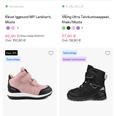
Varastossa
9 JÄLJELLÄ
(5)
(317)
Kavat Iggesund WP Lenkkarit,
Viking Ultra Talvikumisaappaat,
Musta
Khaki/Musta
82,90 €
37,90 €
(
Ilman dealia
93,90 €
)
Ovh: 100,90 €
Ovh: 58,90 €
Deal -12%
Testivoittaja
Testivoittaja
Ilmaiset toimituskulut