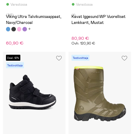
Varastossa
Varastossa
(317)
(1)
Viking Ultra Talvikumisaappaat,
Kavat Iggesund WP Vuorelliset
Navy/Charcoal
Lenkkarit, Mustat
80,90 €
60,90 €
Ovh: 120,90 €
Deal -12%
Testivoittaja
Testivoittaja