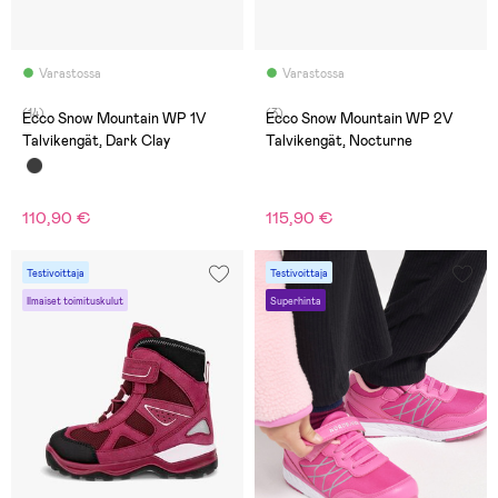
Varastossa
Varastossa
(14)
(3)
Ecco Snow Mountain WP 1V
Ecco Snow Mountain WP 2V
Talvikengät, Dark Clay
Talvikengät, Nocturne
110,90 €
115,90 €
Testivoittaja
Testivoittaja
Ilmaiset toimituskulut
Superhinta