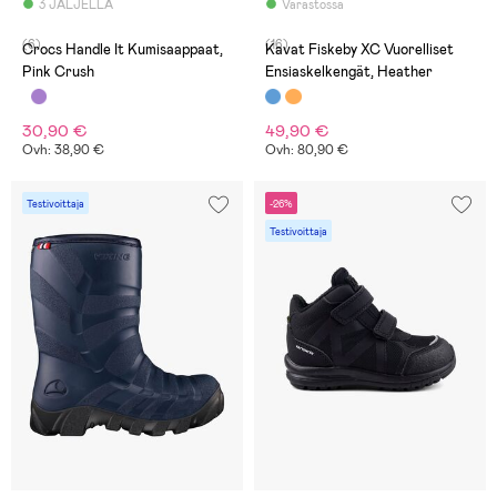
3 JÄLJELLÄ
Varastossa
(6)
(16)
Crocs Handle It Kumisaappaat,
Kavat Fiskeby XC Vuorelliset
Pink Crush
Ensiaskelkengät, Heather
30,90 €
49,90 €
Ovh: 38,90 €
Ovh: 80,90 €
Testivoittaja
-26%
Testivoittaja