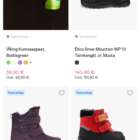
Varastossa
Varastossa
(6)
(4)
Viking Kumisaappaat,
Ecco Snow Mountain WP 1V
Bottlegreen
Talvikengät Jr, Musta
39,90 €
140,90 €
Ovh: 49,90 €
Ovh: 151,90 €
Testivoittaja
Testivoittaja