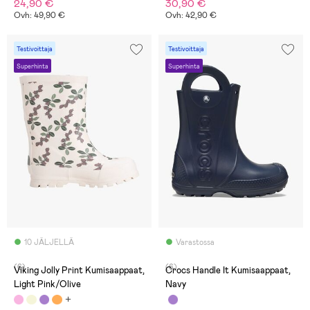
24,90 €
30,90 €
Ovh: 49,90 €
Ovh: 42,90 €
Testivoittaja
Testivoittaja
Superhinta
Superhinta
10 JÄLJELLÄ
Varastossa
(6)
(6)
Viking Jolly Print Kumisaappaat,
Crocs Handle It Kumisaappaat,
Light Pink/Olive
Navy