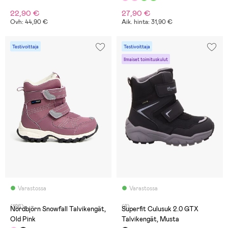
22,90 €
27,90 €
Ovh: 44,90 €
Aik. hinta: 31,90 €
Testivoittaja
Testivoittaja
Ilmaiset toimituskulut
Varastossa
Varastossa
(186)
(8)
Nordbjörn Snowfall Talvikengät,
Superfit Culusuk 2.0 GTX
Old Pink
Talvikengät, Musta