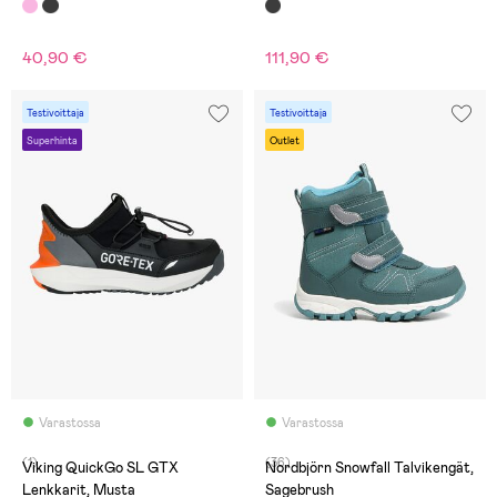
40,90 €
111,90 €
Testivoittaja
Testivoittaja
Superhinta
Outlet
Varastossa
Varastossa
(1)
(36)
Viking QuickGo SL GTX
Nordbjörn Snowfall Talvikengät,
Lenkkarit, Musta
Sagebrush