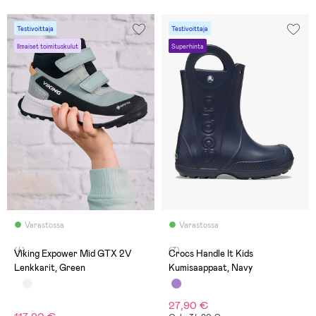
Testivoittaja
Testivoittaja
Ilmaiset toimituskulut
Superhinta
Varastossa
Varastossa
(4)
(7)
Viking Expower Mid GTX 2V
Crocs Handle It Kids
Lenkkarit, Green
Kumisaappaat, Navy
27,90 €