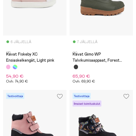
6 JÄLJELLÄ
7 JÄLJELLÄ
(2)
(4)
Kavat Fiskeby XC
Kavat Gimo WP
Ensiaskelkengät, Light pink
Talvikumisaappaat, Forest
Night
54,90 €
65,90 €
Ovh: 74,90 €
Ovh: 69,90 €
Testivoittaja
Testivoittaja
Ilmaiset toimituskulut