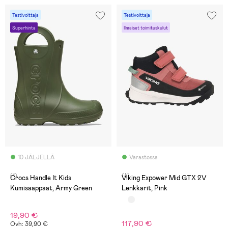
Testivoittaja
Testivoittaja
Superhinta
Ilmaiset toimituskulut
10 JÄLJELLÄ
Varastossa
(1)
(4)
Crocs Handle It Kids
Viking Expower Mid GTX 2V
Kumisaappaat, Army Green
Lenkkarit, Pink
19,90 €
117,90 €
Ovh: 39,90 €