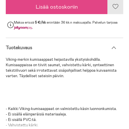
Lisää ostoskoriin
Maksa erissä
5 €/kk
enintään 36 kk:n maksuajalla. Palvelun tarjoaa
.
Tuotekuvaus
Viking-merkin kumisaappaat heijastavilla yksityiskohdilla.
Kumisaappaissa on tiiviit saumat, vahvistettu kärki, synteettinen
tekstiilivuori sekä irrotettavat sisäpohjalliset helppoa kuivaamista
varten. Täydelliset sateisiin päiviin.
- Kaikki Viking-kumisaappaat on valmistettu käsin luonnonkumista.
- Ei sisällä eläinperäisiä materiaaleja.
- Ei sisällä PVC:tä.
- Vahvistettu kärki.