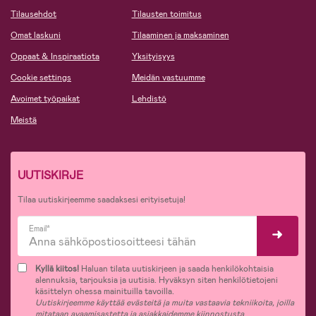
Tilausehdot
Tilausten toimitus
Omat laskuni
Tilaaminen ja maksaminen
Oppaat & Inspiraatiota
Yksityisyys
Cookie settings
Meidän vastuumme
Avoimet työpaikat
Lehdistö
Meistä
UUTISKIRJE
Tilaa uutiskirjeemme saadaksesi erityisetuja!
Email*
Kyllä kiitos!
Haluan tilata uutiskirjeen ja saada henkilökohtaisia
alennuksia, tarjouksia ja uutisia. Hyväksyn siten henkilötietojeni
käsittelyn ohessa mainituilla tavoilla.
Uutiskirjeemme käyttää evästeitä ja muita vastaavia tekniikoita, joilla
mitataan avaamisastetta ja asiakkaidemme kiinnostusta