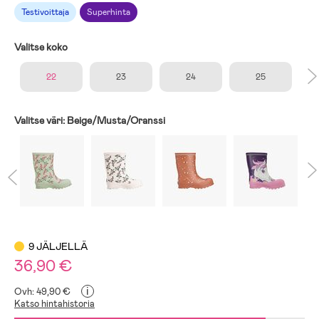
Testivoittaja
Superhinta
Valitse koko
22
23
24
25
Valitse väri:
Beige/Musta/Oranssi
9 JÄLJELLÄ
36,90 €
i
Ovh: 49,90 €
Katso hintahistoria