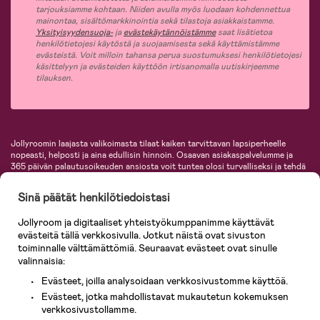
tarjouksiamme kohtaan. Niiden avulla myös luodaan kohdennettua
mainontaa, sisältömarkkinointia sekä tilastoja asiakkaistamme.
Yksityisyydensuoja-
ja
evästekäytännöistämme
saat lisätietoa
henkilötietojesi käytöstä ja suojaamisesta sekä käyttämistämme
evästeistä. Voit milloin tahansa perua suostumuksesi henkilötietojesi
käsittelyyn ja evästeiden käyttöön irtisanomalla uutiskirjeemme
tilauksen.
Jollyroomin laajasta valikoimasta tilaat kaiken tarvittavan lapsiperheelle
nopeasti, helposti ja aina edullisin hinnoin. Osaavan asiakaspalvelumme ja
365 päivän palautusoikeuden ansiosta voit tuntea olosi turvalliseksi ja tehdä
ostoksia hyvillä mielin. Jollyroomilta saat lastenvaunut, turvaistuimet,
vaatteet vauvoille ja lapsille, inspiroivia sisustustuotteita lastenhuoneeseen,
Sinä päätät henkilötiedoistasi
lastentarvikkeita sekä paljon muuta. Meiltä löydät lukuisia tunnettuja
tuotemerkkejä, kuten Britax, Maxi-Cosi, Baby Jogger, BabyBjörn, Didriksons,
Jollyroom ja digitaaliset yhteistyökumppanimme käyttävät
KidKraft, Ergobaby, Philips Avent, Neonate, Cybex, LEGO ja monia muita!
evästeitä tällä verkkosivulla. Jotkut näistä ovat sivuston
Tervetuloa shoppailemaan Pohjoismaiden suurimpaan lastentarvikkeiden
verkkokauppaan!
toiminnalle välttämättömiä. Seuraavat evästeet ovat sinulle
valinnaisia:
Evästeet, joilla analysoidaan verkkosivustomme käyttöä.
Evästeet, jotka mahdollistavat mukautetun kokemuksen
verkkosivustollamme.