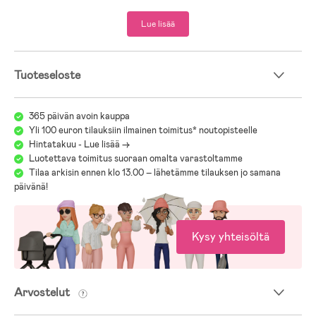
- Heijastavia yksityiskohtia.
- Kuvioidut ulkopohjat antavat hyvän pidon.
Lue lisää
- Norjalainen Foreldre & Barn -lehti valitsi mallin kumisaapastestinsä
voittajaksi vuonna 2020.
Tuoteseloste
365 päivän avoin kauppa
- Luonnonkumi.
Yli 100 euron tilauksiin ilmainen toimitus* noutopisteelle
Hintatakuu - Lue lisää ->
Luotettava toimitus suoraan omalta varastoltamme
Tilaa arkisin ennen klo 13.00 – lähetämme tilauksen jo samana
päivänä!
Kysy yhteisöltä
Arvostelut