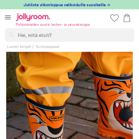
Hoppa
Juhlista viikonloppua valikoiduilla suosikeilla →
till
innehållet
Pohjoismaiden suurin lasten- ja vauvakauppa
Hae
Lasten kengät
Kumisaappaat