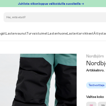
Juhlista viikonloppua valikoiduilla suosikeilla →
Hae
ngät
Lastenvaunut
Turvaistuimet
Lastenhuone
Lastentarvikkeet
Äitiysta
Nordbjörn
Nordbj
Artikkelinro.
Testivoittaja
Valitse koko
25
29