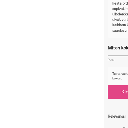
kestä pi
sopivat h
ulkoleikk
eivät väl
kaikkein 
sääolosuh
Miten kok
Pieni
Tuote vast
kokosi.
Kir
Relevanssi