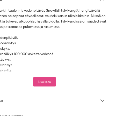
kin tuulen- ja vedenpitävät Snowfall-talvikengät hengittävällä
 joten ne sopivat täydellisesti vauhdikkaisiin ulkoleikkeihin. Niissä on
t ja tukevat ulkopohjat hyvällä pidolla. Talvikengissä on säädettävät
elpottamassa pukemista ja riisumista.
edenpitävät.
möneristys.
uskyky.
 kestää yli 100 000 askelta vedessä.
tävyys.
iinnitys.
ksytty.
isen sijan Testfaktan Talvisaappaiden Best-in-Test 2024 -arvioinnissa.
Lue lisää
ailon, Polyuretaani.
 Kumi.
te
steri.