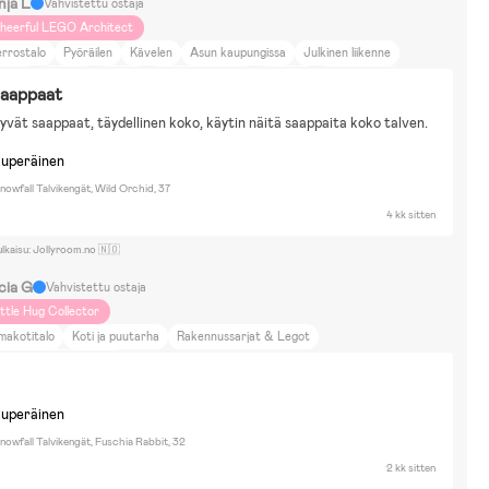
nja L
Vahvistettu ostaja
heerful LEGO Architect
rrostalo
Pyöräilen
Kävelen
Asun kaupungissa
Julkinen liikenne
öräily
Juoksu
Kävely
Kauneus ja muoti
Kuntoilu
DIY-projektit
saappaat
ti ja puutarha
Elokuvat ja kirjallisuus
Liikunta
hyvät saappaat, täydellinen koko, käytin näitä saappaita koko talven.
kuperäinen
owfall Talvikengät, Wild Orchid, 37
4 kk sitten
ulkaisu: Jollyroom.no 🇳🇴
cia G
Vahvistettu ostaja
ittle Hug Collector
makotitalo
Koti ja puutarha
Rakennussarjat & Legot
irtäminen & Askartelu
kuperäinen
owfall Talvikengät, Fuschia Rabbit, 32
2 kk sitten