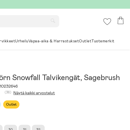
rvikkeet
Urheilu
Vapaa-aika & Harrastukset
Outlet
Tuotemerkit
örn Snowfall Talvikengät, Sagebrush
10232646
(36)
Näytä kaikki arvostelut
Outlet
30
31
32