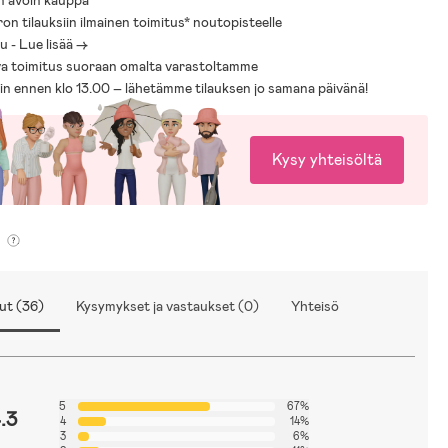
n avoin kauppa
ron tilauksiin ilmainen toimitus* noutopisteelle
 - Lue lisää ->
a toimitus suoraan omalta varastoltamme
sin ennen klo 13.00 – lähetämme tilauksen jo samana päivänä!
Kysy yhteisöltä
ut (36)
Kysymykset ja vastaukset (0)
Yhteisö
5
67%
.3
4
14%
3
6%