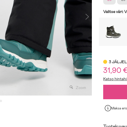
Valitse väri:
V
3 JÄLJE
31,90 
Katso hintahi
Zoom
Maksa eri
Tuotekuvau