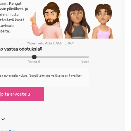
tkään. Kengät
yvin päiväkoti- ja
eihin, mutta
ttämättä kestä
kovimpia
teita.
Yhteenveto AI:lla GAMIFIERA.®
o vastaa odotuksia?
Normaali
Suuri
aa normaalia kokoa. Suosittelemme valitsemaan tavallisen
joita arvostelu