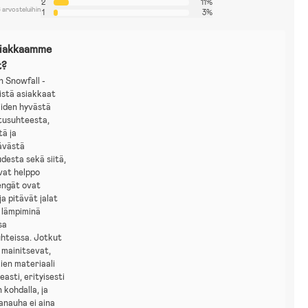
2
11%
 arvosteluihin
1
3%
siakkaamme
t?
 Snowfall -
istä asiakkaat
iiden hyvästä
tusuhteesta,
tä ja
ävästä
desta sekä siitä,
vat helppo
engät ovat
a pitävät jalat
a lämpiminä
sa
uhteissa. Jotkut
 mainitsevat,
ien materiaali
easti, erityisesti
 kohdalla, ja
anauha ei aina