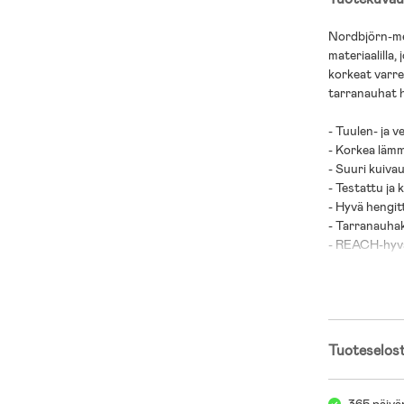
Nordbjörn-mer
materiaalilla,
korkeat varre
tarranauhat h
- Tuulen- ja v
- Korkea läm
- Suuri kuiva
- Testattu ja
- Hyvä hengit
- Tarranauhak
- REACH-hyvä
- Saavutti to
- Päällinen: N
- Ulkopohjat:
Tuoteselos
- Vuori: Polye