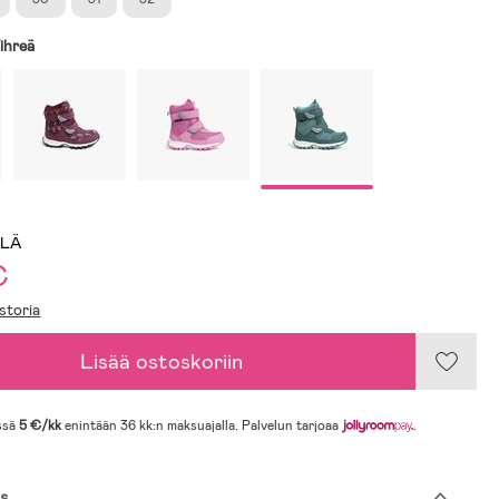
ihreä
LLÄ
€
storia
Lisää ostoskoriin
ssä
5 €/kk
enintään 36 kk:n maksuajalla. Palvelun tarjoaa
.
s