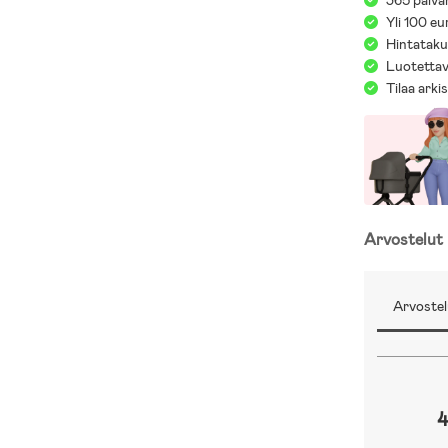
365 päivä
Yli 100 eu
Hintatakuu
Luotettav
Tilaa arki
;
Arvostelut
Arvostel
4