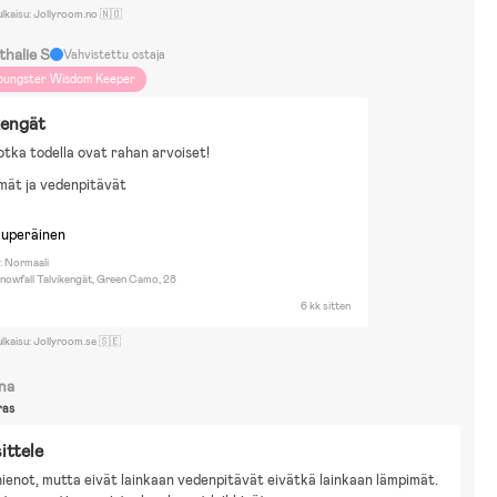
ulkaisu: Jollyroom.no 🇳🇴
thalie S
Vahvistettu ostaja
oungster Wisdom Keeper
kengät
otka todella ovat rahan arvoiset!
mät ja vedenpitävät
kuperäinen
: Normaali
nowfall Talvikengät, Green Camo, 28
6 kk sitten
ulkaisu: Jollyroom.se 🇸🇪
ana
ras
ittele
ienot, mutta eivät lainkaan vedenpitävät eivätkä lainkaan lämpimät. 