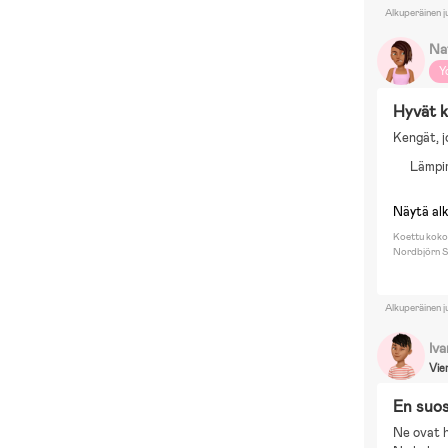
Alkuperäinen j
Na
Y
Hyvät 
Kengät, j
Lämpi
Näytä al
Koettu koko
Nordbjörn S
Alkuperäinen j
Iv
Vie
En suos
Ne ovat h