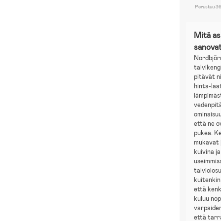
Perustuu 36
Mitä a
sanova
Nordbjörn
talvikeng
pitävät n
hinta-laa
lämpimäs
vedenpit
ominaisuu
että ne o
pukea. K
mukavat j
kuivina j
useimmis
talviolos
kuitenkin
että kenk
kuluu nop
varpaiden
että tarr