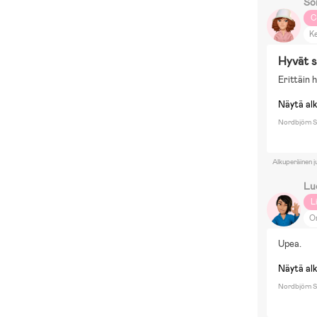
So
C
Ke
Py
Hyvät 
Ko
Erittäin 
Näytä al
Nordbjörn Sn
Alkuperäinen j
Lu
L
O
Pi
Upea.
Näytä al
Nordbjörn Sn