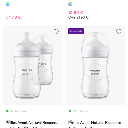
Aloituspakkaus AirFree
Venttiilillä
13,99 €
57,99 €
Ovh: 21,90 €
Superhinta
Varastossa
Varastossa
(19)
(1)
Philips Avent Natural Response
Philips Avent Natural Response