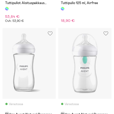
Tuttipullot Aloituspakkaus
Tuttipullo 125 ml, Airfree
Vastasyntyneelle
53,84 €
18,90 €
Ovh: 53,90 €
Varastossa
Varastossa
(2)
(2)