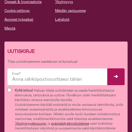
Oppaat & Inspiraatiota
Yksityisyys
Cookie settings
Meidän vastuumme
Avoimet työpaikat
Lehdistö
Meistä
UUTISKIRJE
Tilaa uutiskirjeemme saadaksesi erityisetuja!
Email*
Kyllä kiitos!
Haluan tilata uutiskirjeen ja saada henkilökohtaisia
alennuksia, tarjouksia ja uutisia. Hyväksyn siten henkilötietojeni
käsittelyn ohessa mainituilla tavoilla.
Uutiskirjeemme käyttää evästeitä ja muita vastaavia tekniikoita, joilla
mitataan avaamisastetta ja asiakkaidemme kiinnostusta
tarjouksiamme kohtaan. Niiden avulla myös luodaan kohdennettua
mainontaa, sisältömarkkinointia sekä tilastoja asiakkaistamme.
Yksityisyydensuoja-
ja
evästekäytännöistämme
saat lisätietoa
henkilötietojesi käytöstä ja suojaamisesta sekä käyttämistämme