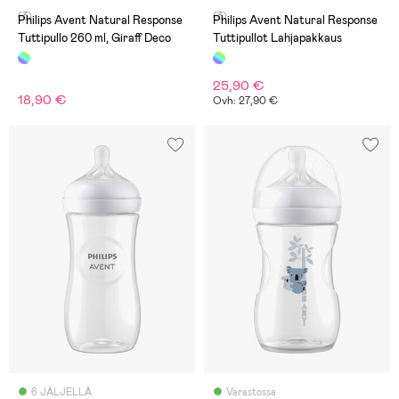
(3)
(3)
Philips Avent Natural Response
Philips Avent Natural Response
Tuttipullo 260 ml, Giraff Deco
Tuttipullot Lahjapakkaus
25,90 €
18,90 €
Ovh: 27,90 €
6 JÄLJELLÄ
Varastossa