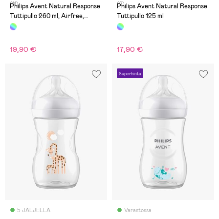
(11)
(2)
Philips Avent Natural Response
Philips Avent Natural Response
Tuttipullo 260 ml, Airfree,
Tuttipullo 125 ml
Elefant Deco
19,90 €
17,90 €
Superhinta
5 JÄLJELLÄ
Varastossa