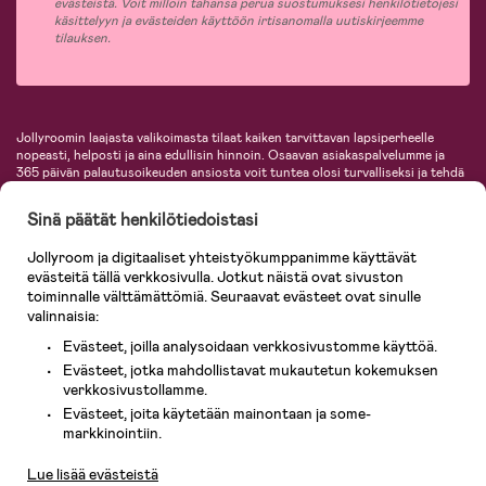
evästeistä. Voit milloin tahansa perua suostumuksesi henkilötietojesi
käsittelyyn ja evästeiden käyttöön irtisanomalla uutiskirjeemme
tilauksen.
Jollyroomin laajasta valikoimasta tilaat kaiken tarvittavan lapsiperheelle
nopeasti, helposti ja aina edullisin hinnoin. Osaavan asiakaspalvelumme ja
365 päivän palautusoikeuden ansiosta voit tuntea olosi turvalliseksi ja tehdä
ostoksia hyvillä mielin. Jollyroomilta saat lastenvaunut, turvaistuimet,
vaatteet vauvoille ja lapsille, inspiroivia sisustustuotteita lastenhuoneeseen,
Sinä päätät henkilötiedoistasi
lastentarvikkeita sekä paljon muuta. Meiltä löydät lukuisia tunnettuja
tuotemerkkejä, kuten Britax, Maxi-Cosi, Baby Jogger, BabyBjörn, Didriksons,
Jollyroom ja digitaaliset yhteistyökumppanimme käyttävät
KidKraft, Ergobaby, Philips Avent, Neonate, Cybex, LEGO ja monia muita!
evästeitä tällä verkkosivulla. Jotkut näistä ovat sivuston
Tervetuloa shoppailemaan Pohjoismaiden suurimpaan lastentarvikkeiden
verkkokauppaan!
toiminnalle välttämättömiä. Seuraavat evästeet ovat sinulle
valinnaisia:
Evästeet, joilla analysoidaan verkkosivustomme käyttöä.
Evästeet, jotka mahdollistavat mukautetun kokemuksen
verkkosivustollamme.
Evästeet, joita käytetään mainontaan ja some-
Asiakaspalvelu
markkinointiin.
Lue lisää evästeistä