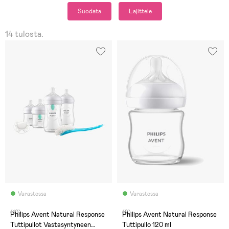
Suodata
Lajittele
14 tulosta.
Varastossa
Varastossa
(10)
(9)
Philips Avent Natural Response
Philips Avent Natural Response
Tuttipullot Vastasyntyneen
Tuttipullo 120 ml