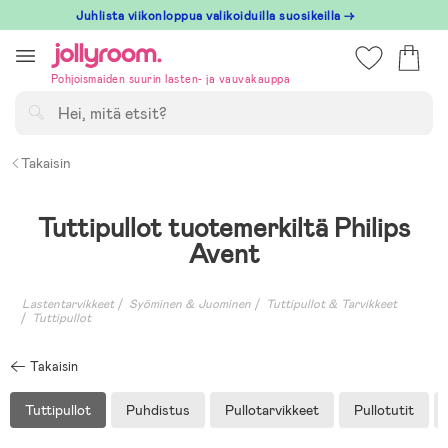
Hoppa
Juhlista viikonloppua valikoiduilla suosikeilla →
till
innehållet
Pohjoismaiden suurin lasten- ja vauvakauppa
Hae
Takaisin
Tuttipullot tuotemerkiltä Philips
Avent
Lastentarvikkeet
Syöminen & Juominen
Tuttipullot & Tarvikkeet
Tuttipullot
Takaisin
Tuttipullot
Puhdistus
Pullotarvikkeet
Pullotutit