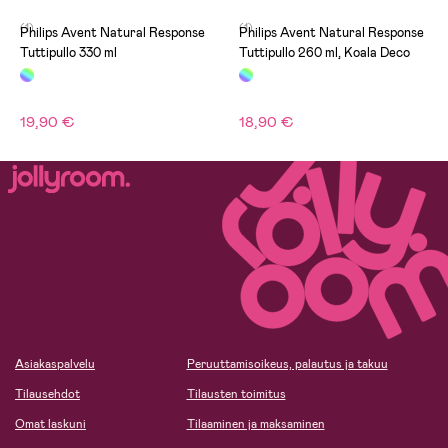
(1)
(1)
Philips Avent Natural Response
Philips Avent Natural Response
Tuttipullo 330 ml
Tuttipullo 260 ml, Koala Deco
19,90 €
18,90 €
Asiakaspalvelu
Peruuttamisoikeus, palautus ja takuu
Tilausehdot
Tilausten toimitus
Omat laskuni
Tilaaminen ja maksaminen