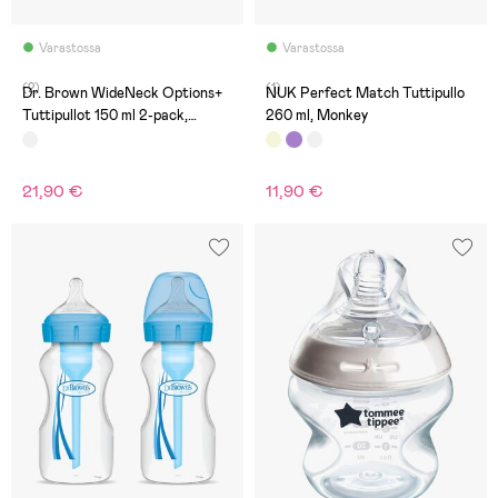
Varastossa
Varastossa
(2)
(1)
Dr. Brown WideNeck Options+
NUK Perfect Match Tuttipullo
Tuttipullot 150 ml 2-pack,
260 ml, Monkey
Jungle
21,90 €
11,90 €