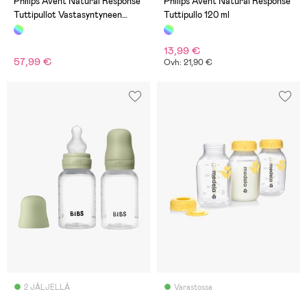
Philips Avent Natural Response
Philips Avent Natural Response
Tuttipullot Vastasyntyneen
Tuttipullo 120 ml
Aloituspakkaus AirFree
Venttiilillä
13,99 €
57,99 €
Ovh: 21,90 €
2 JÄLJELLÄ
Varastossa