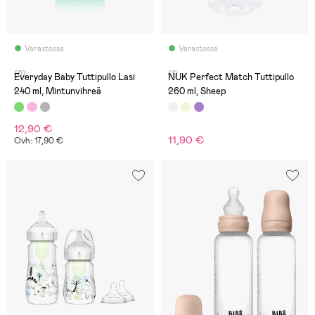
Varastossa
Varastossa
(0)
(1)
Everyday Baby Tuttipullo Lasi
NUK Perfect Match Tuttipullo
240 ml, Mintunvihreä
260 ml, Sheep
12,90 €
11,90 €
Ovh: 17,90 €