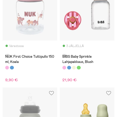
Varastossa
3 JÄLJELLÄ
(0)
(1)
NUK First Choice Tuttipullo 150
BIBS Baby Sprinkle
ml, Koala
Lahjapakkaus, Blush
9,90 €
21,90 €