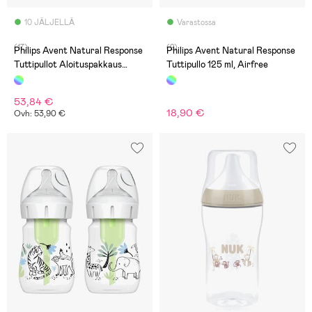
10 JÄLJELLÄ
Varastossa
(17)
(2)
Philips Avent Natural Response
Philips Avent Natural Response
Tuttipullot Aloituspakkaus
Tuttipullo 125 ml, Airfree
Vastasyntyneelle
53,84 €
18,90 €
Ovh: 53,90 €