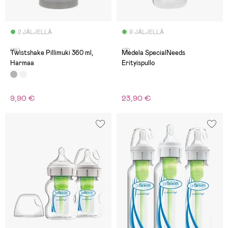
2 JÄLJELLÄ
9 JÄLJELLÄ
(14)
(0)
Twistshake Pillimuki 360 ml,
Medela SpecialNeeds
Harmaa
Erityispullo
9,90 €
23,90 €