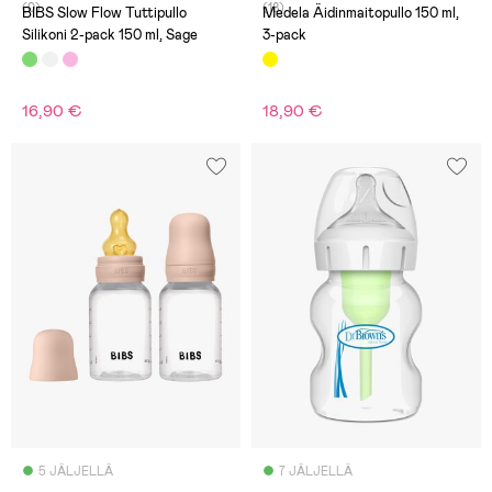
(0)
(18)
BIBS Slow Flow Tuttipullo
Medela Äidinmaitopullo 150 ml,
Silikoni 2-pack 150 ml, Sage
3-pack
16,90 €
18,90 €
5 JÄLJELLÄ
7 JÄLJELLÄ