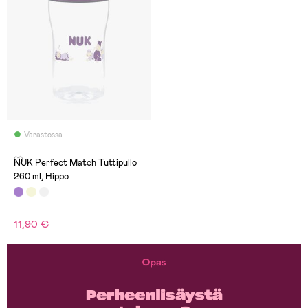
Varastossa
(1)
NUK Perfect Match Tuttipullo
260 ml, Hippo
11,90 €