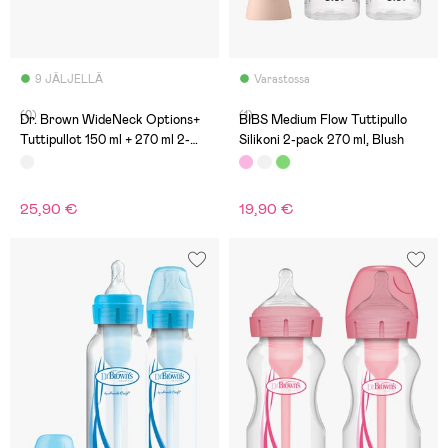
9 JÄLJELLÄ
Varastossa
(0)
(1)
Dr. Brown WideNeck Options+
BIBS Medium Flow Tuttipullo
Tuttipullot 150 ml + 270 ml 2-
Silikoni 2-pack 270 ml, Blush
pack, Jungle
25,90 €
19,90 €