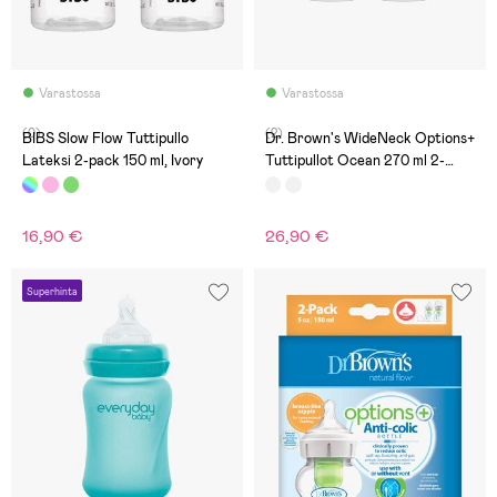
Varastossa
Varastossa
(0)
(2)
BIBS Slow Flow Tuttipullo
Dr. Brown's WideNeck Options+
Lateksi 2-pack 150 ml, Ivory
Tuttipullot Ocean 270 ml 2-
Pack, Valkoinen
16,90 €
26,90 €
Superhinta