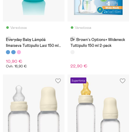
Varastossa
Varastossa
(0)
(5)
Everyday Baby Lämpöä
Dr. Brown's Options+ Wideneck
Ilmaiseva Tuttipullo Lasi 150 ml,
Tuttipullo 150 ml 2-pack
Turkoosi
10,90 €
22,90 €
Ovh: 16,90 €
Superhinta