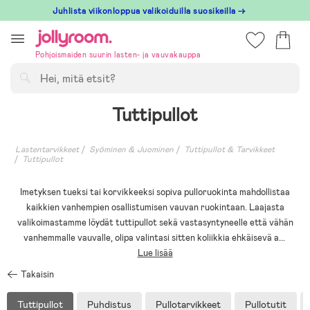
Hoppa
Juhlista viikonloppua valikoiduilla suosikeilla →
till
innehållet
Pohjoismaiden suurin lasten- ja vauvakauppa
Hae
Tuttipullot
Lastentarvikkeet
Syöminen & Juominen
Tuttipullot & Tarvikkeet
Tuttipullot
Imetyksen tueksi tai korvikkeeksi sopiva pulloruokinta mahdollistaa
kaikkien vanhempien osallistumisen vauvan ruokintaan. Laajasta
valikoimastamme löydät tuttipullot sekä vastasyntyneelle että vähän
vanhemmalle vauvalle, olipa valintasi sitten koliikkia ehkäisevä a
...
Lue lisää
Takaisin
Tuttipullot
Puhdistus
Pullotarvikkeet
Pullotutit