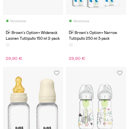
Varastossa
Varastossa
(7)
(11)
Dr. Brown's Option+ Wideneck
Dr. Brown's Option+ Narrow
Lasinen Tuttipullo 150 ml 2-pack
Tuttipullo 250 ml 3-pack
29,90 €
29,90 €