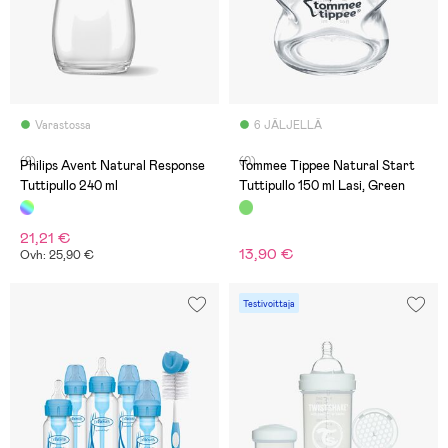
Varastossa
6 JÄLJELLÄ
(2)
(0)
Philips Avent Natural Response
Tommee Tippee Natural Start
Tuttipullo 240 ml
Tuttipullo 150 ml Lasi, Green
21,21 €
13,90 €
Ovh: 25,90 €
Testivoittaja