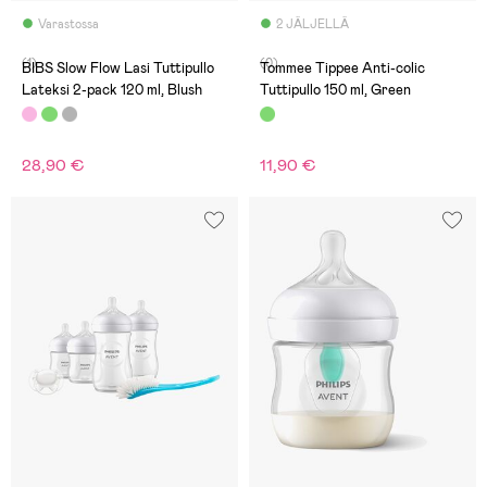
Varastossa
2 JÄLJELLÄ
(1)
(0)
BIBS Slow Flow Lasi Tuttipullo
Tommee Tippee Anti-colic
Lateksi 2-pack 120 ml, Blush
Tuttipullo 150 ml, Green
28,90 €
11,90 €