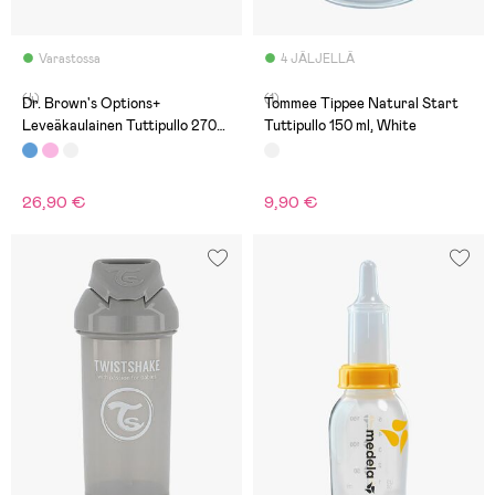
Varastossa
4 JÄLJELLÄ
(4)
(1)
Dr. Brown's Options+
Tommee Tippee Natural Start
Leveäkaulainen Tuttipullo 270
Tuttipullo 150 ml, White
ml 2-pack, Sininen
26,90 €
9,90 €