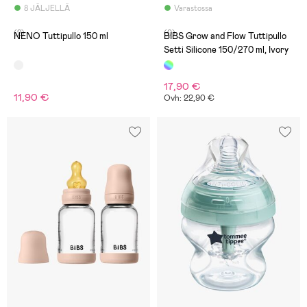
8 JÄLJELLÄ
Varastossa
(2)
(0)
NENO Tuttipullo 150 ml
BIBS Grow and Flow Tuttipullo
Setti Silicone 150/270 ml, Ivory
17,90 €
11,90 €
Ovh: 22,90 €