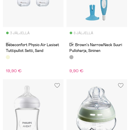
3 JÄLJELLÄ
8 JÄLJELLÄ
(1)
(1)
Bebeconfort Physio Air Lasiset
Dr. Brown's NarrowNeck Suuri
Tuttipullot Setti, Sand
Pulloharja, Sininen
19,90 €
9,90 €