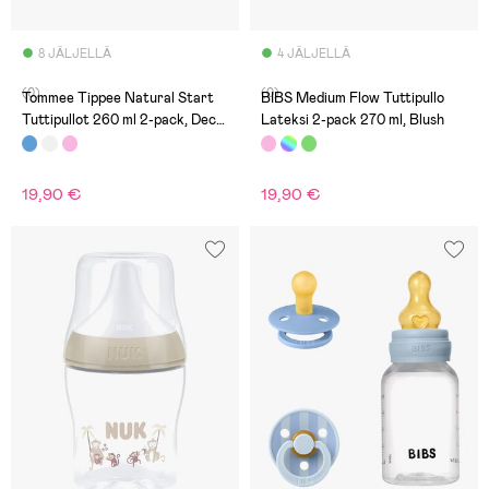
8 JÄLJELLÄ
4 JÄLJELLÄ
(0)
(0)
Tommee Tippee Natural Start
BIBS Medium Flow Tuttipullo
Tuttipullot 260 ml 2-pack, Deco
Lateksi 2-pack 270 ml, Blush
Blue
19,90 €
19,90 €