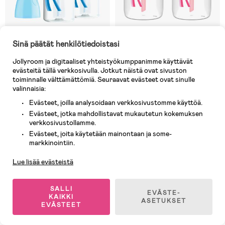
Sinä päätät henkilötiedoistasi
8 JÄLJELLÄ
Varastossa
Jollyroom ja digitaaliset yhteistyökumppanimme käyttävät
(10)
(4)
Dr. Brown's Option+ Narrow
Dr. Brown's Options+ Leveä
evästeitä tällä verkkosivulla. Jotkut näistä ovat sivuston
Tuttipullo 250 ml 2-pack,
Kaula Tuttipullo 270 ml 2-pack,
toiminnalle välttämättömiä. Seuraavat evästeet ovat sinulle
Sininen
Vaaleanpunainen
valinnaisia:
Evästeet, joilla analysoidaan verkkosivustomme käyttöä.
23,90 €
26,90 €
Evästeet, jotka mahdollistavat mukautetun kokemuksen
verkkosivustollamme.
Evästeet, joita käytetään mainontaan ja some-
Asiakaspalvelu
markkinointiin.
Lue lisää evästeistä
SALLI
EVÄSTE-
KAIKKI
ASETUKSET
EVÄSTEET