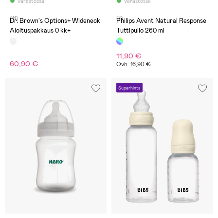
Varastossa
Varastossa
(11)
(1)
Dr. Brown's Options+ Wideneck
Philips Avent Natural Response
Aloituspakkaus 0 kk+
Tuttipullo 260 ml
11,90 €
60,90 €
Ovh: 16,90 €
Superhinta