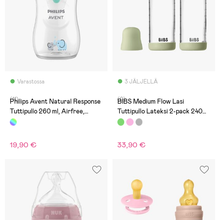
Varastossa
3 JÄLJELLÄ
(11)
(0)
Philips Avent Natural Response
BIBS Medium Flow Lasi
Tuttipullo 260 ml, Airfree,
Tuttipullo Lateksi 2-pack 240
Elefant Deco
ml, Sage
19,90 €
33,90 €