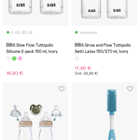
6 JÄLJELLÄ
Varastossa
(0)
(0)
BIBS Slow Flow Tuttipullo
BIBS Grow and Flow Tuttipullo
Silicone 2-pack 150 ml, Ivory
Setti Latex 150/270 ml, Ivory
17,90 €
16,90 €
Ovh: 22,90 €