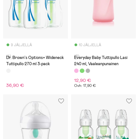
9 JÄLJELLÄ
10 JÄLJELLÄ
(4)
(0)
Dr. Brown's Options+ Wideneck
Everyday Baby Tuttipullo Lasi
Tuttipullo 270 ml 3-pack
240 ml, Vaaleanpunainen
12,90 €
36,90 €
Ovh: 17,90 €