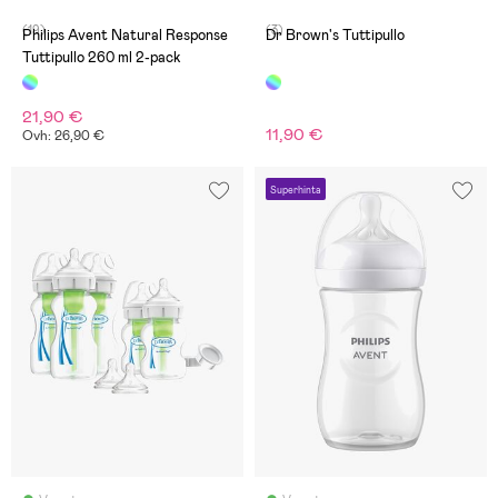
(19)
(3)
Philips Avent Natural Response
Dr Brown's Tuttipullo
Tuttipullo 260 ml 2-pack
21,90 €
11,90 €
Ovh: 26,90 €
Superhinta