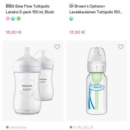
(0)
(0)
BIBS Slow Flow Tuttipullo
Dr Brown's Options+
Lateksi 2-pack 150 ml, Blush
Leveäkaulainen Tuttipullo 150
ml
16,90 €
13,90 €
Varastossa
8 JÄLJELLÄ