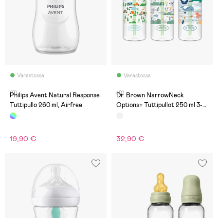
Varastossa
Varastossa
(2)
(0)
Philips Avent Natural Response
Dr. Brown NarrowNeck
Tuttipullo 260 ml, Airfree
Options+ Tuttipullot 250 ml 3-
pack, Landscape
19,90 €
32,90 €