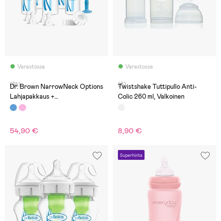
Varastossa
Varastossa
(24)
(6)
Dr. Brown NarrowNeck Options
Twistshake Tuttipullo Anti-
Lahjapakkaus +
Colic 260 ml, Valkoinen
Tuttipullopakkaus, Sininen
54,90 €
8,90 €
Superhinta