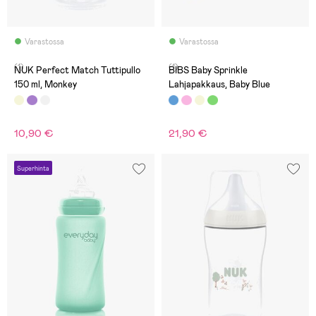
Varastossa
Varastossa
(1)
(1)
NUK Perfect Match Tuttipullo
BIBS Baby Sprinkle
150 ml, Monkey
Lahjapakkaus, Baby Blue
10,90 €
21,90 €
Superhinta