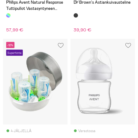
(10)
(5)
Philips Avent Natural Response
Dr Brown's Astiankuivausteline
Tuttipullot Vastasyntyneen
Aloituspakkaus AirFree
Venttiilillä
57,99 €
39,90 €
-12%
Superhinta
4 JÄLJELLÄ
Varastossa