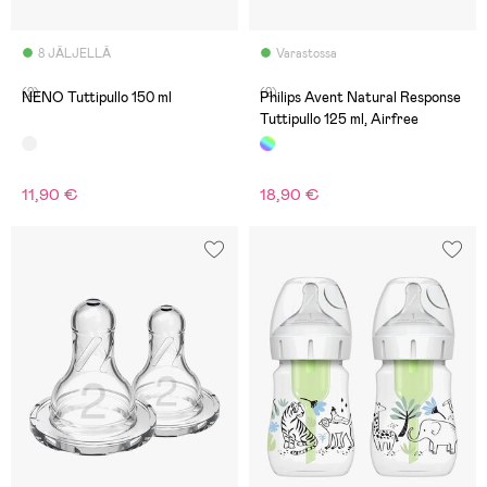
8 JÄLJELLÄ
Varastossa
(2)
(2)
NENO Tuttipullo 150 ml
Philips Avent Natural Response
Tuttipullo 125 ml, Airfree
11,90 €
18,90 €