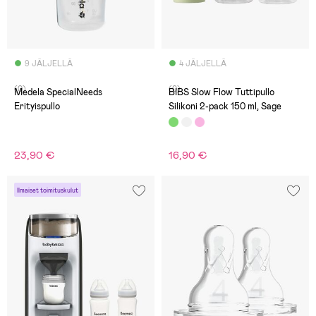
9 JÄLJELLÄ
4 JÄLJELLÄ
(0)
(0)
Medela SpecialNeeds
BIBS Slow Flow Tuttipullo
Erityispullo
Silikoni 2-pack 150 ml, Sage
23,90 €
16,90 €
Ilmaiset toimituskulut