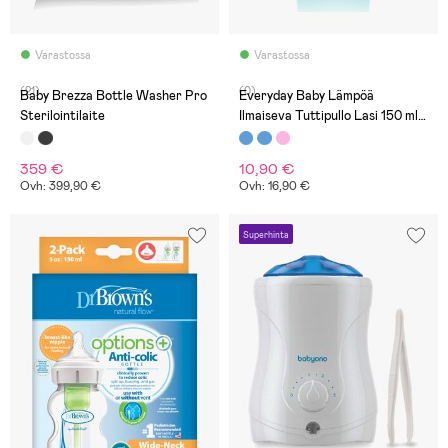
Varastossa
Varastossa
(21)
(0)
Baby Brezza Bottle Washer Pro
Everyday Baby Lämpöä
Sterilointilaite
Ilmaiseva Tuttipullo Lasi 150 ml,
Turkoosi
359 €
10,90 €
Ovh: 399,90 €
Ovh: 16,90 €
Superhinta