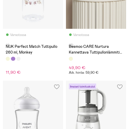
Varastossa
Varastossa
(1)
(2)
NUK Perfect Match Tuttipullo
Beemoo CARE Nurtura
260 ml, Monkey
Kannettava Tuttipullonlämmitin,
Beige
49,90 €
11,90 €
Aik. hinta: 59,90 €
Ilmaiset toimituskulut