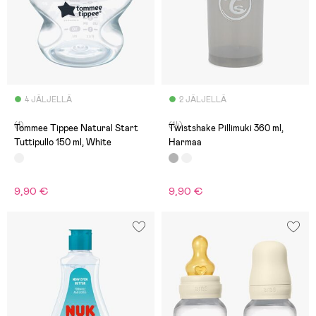
4 JÄLJELLÄ
2 JÄLJELLÄ
(1)
(14)
Tommee Tippee Natural Start
Twistshake Pillimuki 360 ml,
Tuttipullo 150 ml, White
Harmaa
9,90 €
9,90 €