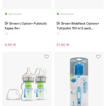
Varastossa
Varastossa
(0)
(2)
Dr. Brown's Option+ Pullotutti
Dr. Brown WideNeck Options+
Kapea 3m+
Tuttipullot 150 ml 2-pack,
Jungle
9,90 €
21,90 €