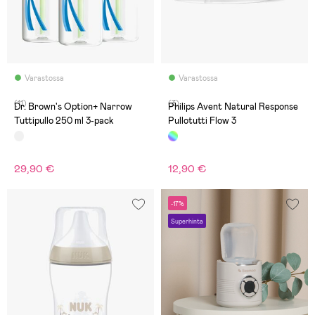
Varastossa
Varastossa
(11)
(3)
Dr. Brown's Option+ Narrow
Philips Avent Natural Response
Tuttipullo 250 ml 3-pack
Pullotutti Flow 3
29,90 €
12,90 €
-17%
Superhinta