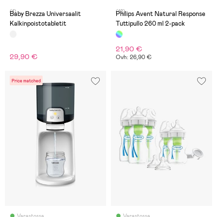
(1)
(18)
Baby Brezza Universaalit
Philips Avent Natural Response
Kalkinpoistotabletit
Tuttipullo 260 ml 2-pack
21,90 €
29,90 €
Ovh: 26,90 €
Price matched
Varastossa
Varastossa