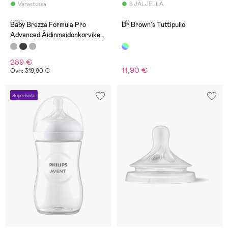
Varastossa
8 JÄLJELLÄ
(119)
(3)
Baby Brezza Formula Pro
Dr Brown's Tuttipullo
Advanced Äidinmaidonkorvike-
Ja Vellikone, White
289 €
11,90 €
Ovh: 319,90 €
Superhinta