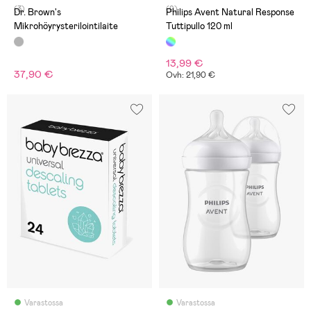
(3)
(9)
Dr. Brown's
Philips Avent Natural Response
Mikrohöyrysterilointilaite
Tuttipullo 120 ml
13,99 €
37,90 €
Ovh: 21,90 €
Varastossa
Varastossa