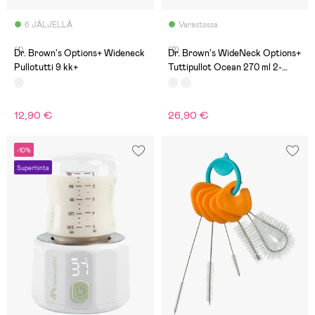
6 JÄLJELLÄ
Varastossa
(1)
(2)
Dr. Brown's Options+ Wideneck
Dr. Brown's WideNeck Options+
Pullotutti 9 kk+
Tuttipullot Ocean 270 ml 2-
Pack, Valkoinen
12,90 €
26,90 €
-10%
Superhinta