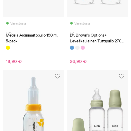
Varastossa
Varastossa
(18)
(4)
Medela Äidinmaitopullo 150 ml,
Dr. Brown's Options+
3-pack
Leveäkaulainen Tuttipullo 270
ml 2-pack, Sininen
18,90 €
26,90 €