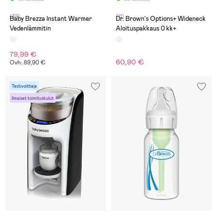
(38)
(11)
Baby Brezza Instant Warmer
Dr. Brown's Options+ Wideneck
Vedenlämmitin
Aloituspakkaus 0 kk+
79,99 €
60,90 €
Ovh: 89,90 €
Testivoittaja
Ilmaiset toimituskulut