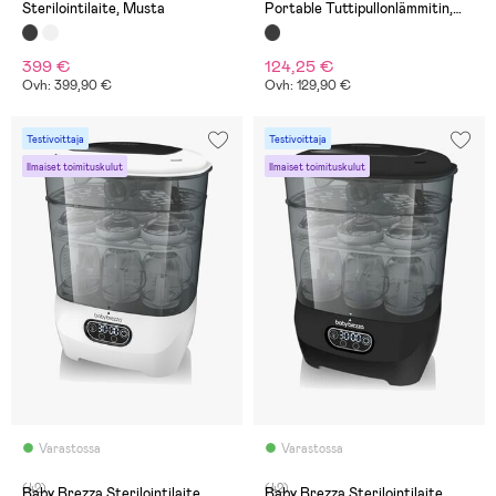
Sterilointilaite, Musta
Portable Tuttipullonlämmitin,
Musta
399 €
124,25 €
Ovh: 399,90 €
Ovh: 129,90 €
Testivoittaja
Testivoittaja
Ilmaiset toimituskulut
Ilmaiset toimituskulut
Varastossa
Varastossa
(42)
(42)
Baby Brezza Sterilointilaite
Baby Brezza Sterilointilaite