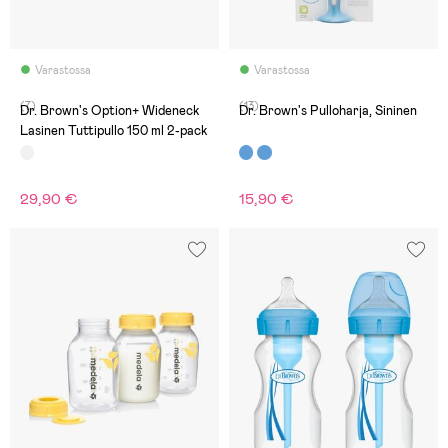
Varastossa
Varastossa
(7)
(13)
Dr. Brown's Option+ Wideneck
Dr. Brown's Pulloharja, Sininen
Lasinen Tuttipullo 150 ml 2-pack
29,90 €
15,90 €