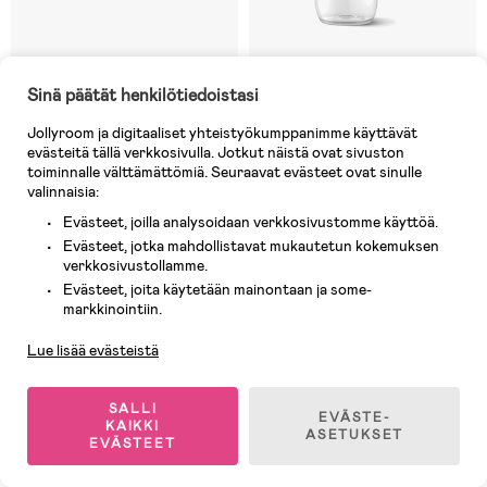
2 JÄLJELLÄ
8 JÄLJELLÄ
Sinä päätät henkilötiedoistasi
(0)
(1)
BIBS Tuttisuutin Silicone 2-pack
Philips Avent Natural Response
Jollyroom ja digitaaliset yhteistyökumppanimme käyttävät
Tutti Flow 2
evästeitä tällä verkkosivulla. Jotkut näistä ovat sivuston
toiminnalle välttämättömiä. Seuraavat evästeet ovat sinulle
valinnaisia:
Evästeet, joilla analysoidaan verkkosivustomme käyttöä.
8,90 €
12,90 €
Evästeet, jotka mahdollistavat mukautetun kokemuksen
verkkosivustollamme.
Evästeet, joita käytetään mainontaan ja some-
Asiakaspalvelu
markkinointiin.
Lue lisää evästeistä
SALLI
EVÄSTE-
KAIKKI
ASETUKSET
EVÄSTEET