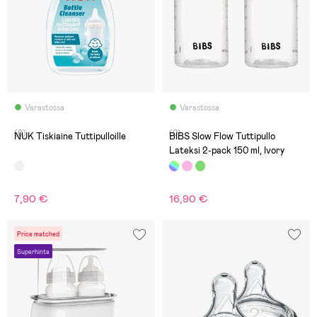
Varastossa
Varastossa
(0)
(0)
NUK Tiskiaine Tuttipulloille
BIBS Slow Flow Tuttipullo
Lateksi 2-pack 150 ml, Ivory
7,90 €
16,90 €
Price matched
Superhinta