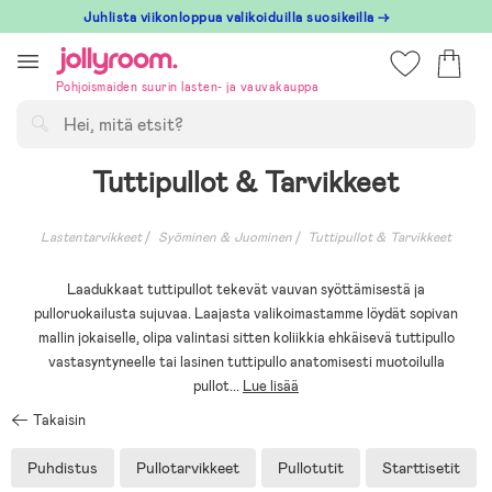
Hoppa
Juhlista viikonloppua valikoiduilla suosikeilla →
till
innehållet
Pohjoismaiden suurin lasten- ja vauvakauppa
Hae
Tuttipullot & Tarvikkeet
Lastentarvikkeet
Syöminen & Juominen
Tuttipullot & Tarvikkeet
Laadukkaat tuttipullot tekevät vauvan syöttämisestä ja
pulloruokailusta sujuvaa. Laajasta valikoimastamme löydät sopivan
mallin jokaiselle, olipa valintasi sitten koliikkia ehkäisevä tuttipullo
vastasyntyneelle tai lasinen tuttipullo anatomisesti muotoilulla
pullot
...
Lue lisää
Takaisin
Puhdistus
Pullotarvikkeet
Pullotutit
Starttisetit