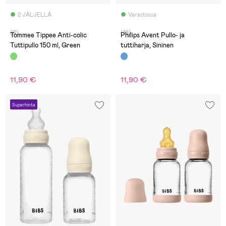
2 JÄLJELLÄ
Varastossa
(0)
(16)
Tommee Tippee Anti-colic
Philips Avent Pullo- ja
Tuttipullo 150 ml, Green
tuttiharja, Sininen
11,90 €
11,90 €
Superhinta