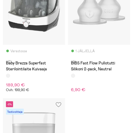
Varastossa
1 JÄLJELLÄ
(17)
(0)
Baby Brezza Superfast
BIBS Fast Flow Pullotutti
Sterilointilaite Kuivaaja
Silikoni 2-pack, Neutral
189,90 €
6,90 €
Ovh: 199,90 €
-6%
Testivoittaja