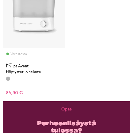
Varastossa
(47)
Philips Avent
Höyrysterilointilaite
Tuttipulloille
84,90 €