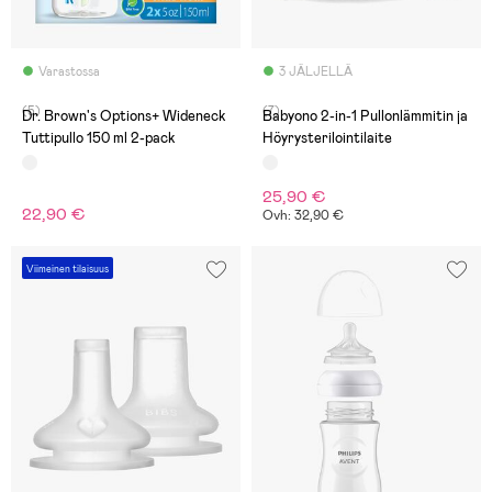
Varastossa
3 JÄLJELLÄ
(5)
(7)
Dr. Brown's Options+ Wideneck
Babyono 2-in-1 Pullonlämmitin ja
Tuttipullo 150 ml 2-pack
Höyrysterilointilaite
25,90 €
22,90 €
Ovh: 32,90 €
Viimeinen tilaisuus