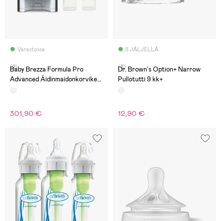
Varastossa
8 JÄLJELLÄ
(2)
(3)
Baby Brezza Formula Pro
Dr. Brown's Option+ Narrow
Advanced Äidinmaidonkorvike-
Pullotutti 9 kk+
Ja Vellikone + Beemoo Care
Äidinmaitopullo 240 ml 2-pack,
White
301,90 €
12,90 €