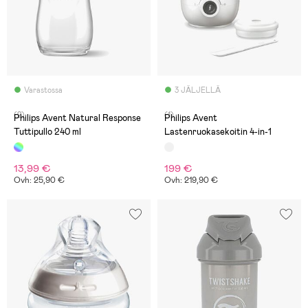
Varastossa
3 JÄLJELLÄ
(2)
(1)
Philips Avent Natural Response
Philips Avent
Tuttipullo 240 ml
Lastenruokasekoitin 4-in-1
13,99 €
199 €
Ovh: 25,90 €
Ovh: 219,90 €