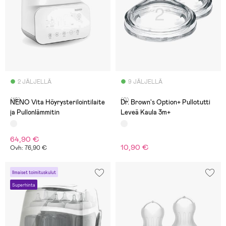
2 JÄLJELLÄ
9 JÄLJELLÄ
(16)
(0)
NENO Vita Höyrysterilointilaite
Dr. Brown's Option+ Pullotutti
ja Pullonlämmitin
Leveä Kaula 3m+
64,90 €
10,90 €
Ovh: 76,90 €
Ilmaiset toimituskulut
Superhinta