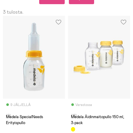
3 tulosta.
9 JÄLJELLÄ
Varastossa
(0)
(18)
Medela SpecialNeeds
Medela Äidinmaitopullo 150 ml,
Erityispullo
3-pack