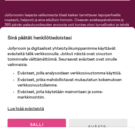
Jollyroomin laajasta valikoimasta tilaat kaiken tarvittavan lapsiperheelle
nopeasti, helposti ja aina edullisin hinnoin. Osaavan asiakaspalvelumme ja
365 päivän palautusoikeuden ansiosta voit tuntea olosi turvalliseksi ja tehdä
ostoksia hyvillä mielin. Jollyroomilta saat lastenvaunut, turvaistuimet,
vaatteet vauvoille ja lapsille, inspiroivia sisustustuotteita lastenhuoneeseen,
Sinä päätät henkilötiedoistasi
lastentarvikkeita sekä paljon muuta. Meiltä löydät lukuisia tunnettuja
tuotemerkkejä, kuten Britax, Maxi-Cosi, Baby Jogger, BabyBjörn, Didriksons,
Jollyroom ja digitaaliset yhteistyökumppanimme käyttävät
KidKraft, Ergobaby, Philips Avent, Neonate, Cybex, LEGO ja monia muita!
evästeitä tällä verkkosivulla. Jotkut näistä ovat sivuston
Tervetuloa shoppailemaan Pohjoismaiden suurimpaan lastentarvikkeiden
verkkokauppaan!
toiminnalle välttämättömiä. Seuraavat evästeet ovat sinulle
valinnaisia:
Evästeet, joilla analysoidaan verkkosivustomme käyttöä.
Evästeet, jotka mahdollistavat mukautetun kokemuksen
verkkosivustollamme.
Evästeet, joita käytetään mainontaan ja some-
Asiakaspalvelu
markkinointiin.
Lue lisää evästeistä
© 2026 Jollyroom AB. Kaikki oikeudet pidätetään.
SALLI
EVÄSTE-
KAIKKI
ASETUKSET
EVÄSTEET