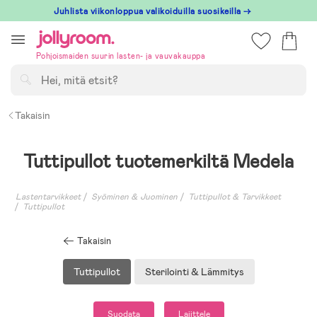
Hoppa
Juhlista viikonloppua valikoiduilla suosikeilla →
till
innehållet
Pohjoismaiden suurin lasten- ja vauvakauppa
Hae
Takaisin
Tuttipullot tuotemerkiltä Medela
Lastentarvikkeet
Syöminen & Juominen
Tuttipullot & Tarvikkeet
Tuttipullot
Takaisin
Tuttipullot
Sterilointi & Lämmitys
Suodata
Lajittele