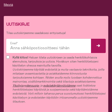
Meistä
UUTISKIRJE
Tilaa uutiskirjeemme saadaksesi erityisetuja!
Email*
Kyllä kiitos!
Haluan tilata uutiskirjeen ja saada henkilökohtaisia
alennuksia, tarjouksia ja uutisia. Hyväksyn siten henkilötietojeni
käsittelyn ohessa mainituilla tavoilla.
Uutiskirjeemme käyttää evästeitä ja muita vastaavia tekniikoita, joilla
mitataan avaamisastetta ja asiakkaidemme kiinnostusta
tarjouksiamme kohtaan. Niiden avulla myös luodaan kohdennettua
mainontaa, sisältömarkkinointia sekä tilastoja asiakkaistamme.
Yksityisyydensuoja-
ja
evästekäytännöistämme
saat lisätietoa
henkilötietojesi käytöstä ja suojaamisesta sekä käyttämistämme
evästeistä. Voit milloin tahansa perua suostumuksesi henkilötietojesi
käsittelyyn ja evästeiden käyttöön irtisanomalla uutiskirjeemme
tilauksen.