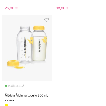
23,90 €
18,90 €
2 JÄLJELLÄ
(5)
Medela Äidinmaitopullo 250 ml,
2-pack