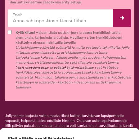
Tilaa uutiskirjeemme saadaksesi erityisetuja!
Email*
Kyllä kiitos!
Haluan tilata uutiskirjeen ja saada henkilökohtaisia
alennuksia, tarjouksia ja uutisia. Hyväksyn siten henkilötietojeni
käsittelyn ohessa mainituilla tavoilla.
Uutiskirjeemme käyttää evästeitä ja muita vastaavia tekniikoita, joilla
mitataan avaamisastetta ja asiakkaidemme kiinnostusta
tarjouksiamme kohtaan. Niiden avulla myös luodaan kohdennettua
mainontaa, sisältömarkkinointia sekä tilastoja asiakkaistamme.
Yksityisyydensuoja-
ja
evästekäytännöistämme
saat lisätietoa
henkilötietojesi käytöstä ja suojaamisesta sekä käyttämistämme
evästeistä. Voit milloin tahansa perua suostumuksesi henkilötietojesi
käsittelyyn ja evästeiden käyttöön irtisanomalla uutiskirjeemme
tilauksen.
Jollyroomin laajasta valikoimasta tilaat kaiken tarvittavan lapsiperheelle
nopeasti, helposti ja aina edullisin hinnoin. Osaavan asiakaspalvelumme ja
365 päivän palautusoikeuden ansiosta voit tuntea olosi turvalliseksi ja tehdä
ostoksia hyvillä mielin. Jollyroomilta saat lastenvaunut, turvaistuimet,
vaatteet vauvoille ja lapsille, inspiroivia sisustustuotteita lastenhuoneeseen,