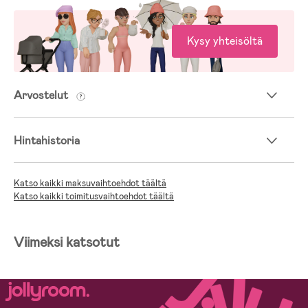
Kysy yhteisöltä
Arvostelut
Hintahistoria
Katso kaikki maksuvaihtoehdot täältä
Katso kaikki toimitusvaihtoehdot täältä
Viimeksi katsotut