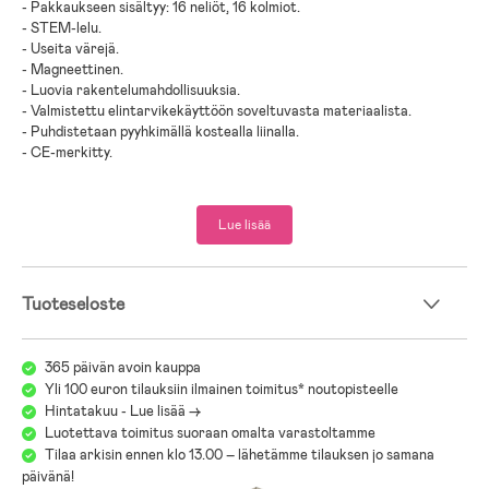
- Pakkaukseen sisältyy: 16 neliöt, 16 kolmiot.
- STEM-lelu.
- Useita värejä.
- Magneettinen.
- Luovia rakentelumahdollisuuksia.
- Valmistettu elintarvikekäyttöön soveltuvasta materiaalista.
- Puhdistetaan pyyhkimällä kostealla liinalla.
- CE-merkitty.
- Ikäsuositus: 3 vuotta +.
Lue lisää
- Muovi, magneetti.
;
Tuoteseloste
365 päivän avoin kauppa
Yli 100 euron tilauksiin ilmainen toimitus* noutopisteelle
Hintatakuu - Lue lisää ->
Luotettava toimitus suoraan omalta varastoltamme
Tilaa arkisin ennen klo 13.00 – lähetämme tilauksen jo samana
päivänä!