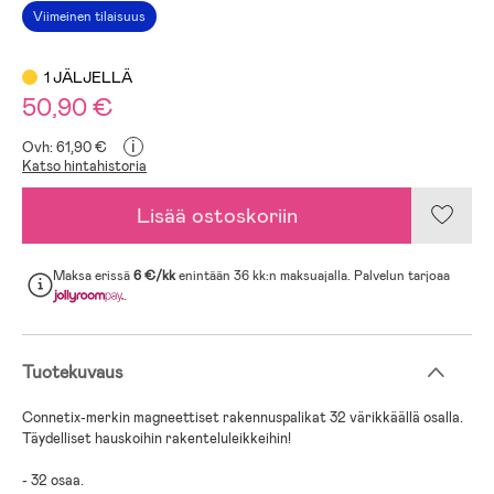
Viimeinen tilaisuus
1 JÄLJELLÄ
50,90 €
i
Ovh: 61,90 €
Katso hintahistoria
Lisää ostoskoriin
Maksa erissä
6 €/kk
enintään 36 kk:n maksuajalla. Palvelun tarjoaa
.
Tuotekuvaus
Connetix-merkin magneettiset rakennuspalikat 32 värikkäällä osalla.
Täydelliset hauskoihin rakenteluleikkeihin!
- 32 osaa.