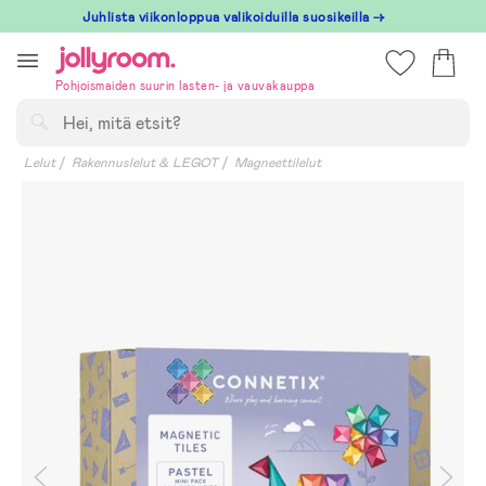
Hoppa
Juhlista viikonloppua valikoiduilla suosikeilla →
till
innehållet
Pohjoismaiden suurin lasten- ja vauvakauppa
Hae
Lelut
Rakennuslelut & LEGOT
Magneettilelut