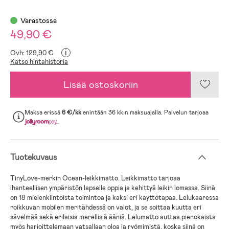
Varastossa
49,90 €
i
Ovh: 129,90 €
Katso hintahistoria
Lisää ostoskoriin
Maksa erissä
6 €/kk
enintään 36 kk:n maksuajalla. Palvelun tarjoaa
.
Tuotekuvaus
TinyLove-merkin Ocean-leikkimatto. Leikkimatto tarjoaa
ihanteellisen ympäristön lapselle oppia ja kehittyä leikin lomassa. Siinä
on 18 mielenkiintoista toimintoa ja kaksi eri käyttötapaa. Lelukaaressa
roikkuvan mobilen meritähdessä on valot, ja se soittaa kuutta eri
sävelmää sekä erilaisia merellisiä ääniä. Lelumatto auttaa pienokaista
myös harjoittelemaan vatsallaan oloa ja ryömimistä, koska siinä on