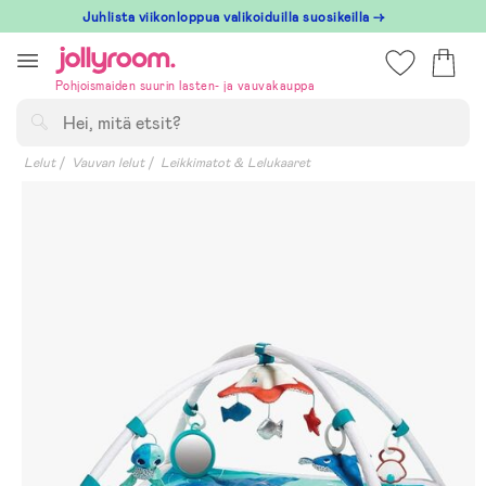
Hoppa
Juhlista viikonloppua valikoiduilla suosikeilla →
till
innehållet
Pohjoismaiden suurin lasten- ja vauvakauppa
Hae
Lelut
Vauvan lelut
Leikkimatot & Lelukaaret