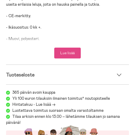
useita erilaisia leluja, joita on hauska painella ja tutkia.
- CE-merkitty.
- Ikäsuositus: 0 kk +.
- Muovi, polyesteri.
- Paristot: 3xAA (eivät sisälly).
Lue lisää
Tuoteseloste
365 päivän avoin kauppa
Yli 100 euron tilauksiin ilmainen toimitus* noutopisteelle
Hintatakuu - Lue lisää ->
Luotettava toimitus suoraan omalta varastoltamme
Tilaa arkisin ennen klo 13.00 – lähetämme tilauksen jo samana
päivänä!