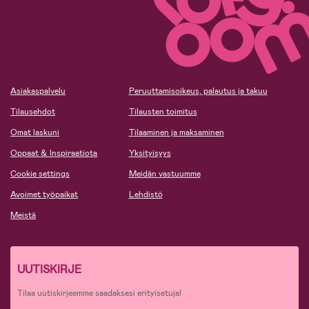
Asiakaspalvelu
Peruuttamisoikeus, palautus ja takuu
Tilausehdot
Tilausten toimitus
Omat laskuni
Tilaaminen ja maksaminen
Oppaat & Inspiraatiota
Yksityisyys
Cookie settings
Meidän vastuumme
Avoimet työpaikat
Lehdistö
Meistä
UUTISKIRJE
Tilaa uutiskirjeemme saadaksesi erityisetuja!