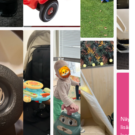
Näytä
lisää 