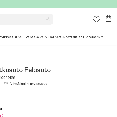
rvikkeet
Urheilu
Vapaa-aika & Harrastukset
Outlet
Tuotemerkit
tkuauto Paloauto
10249122
(1)
Näytä kaikki arvostelut
sa
€