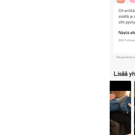
Oli eritt
sisällä ja
silti pyst
Näytä al
BIG Potkuau
Alkuperäinen j
Lisää y