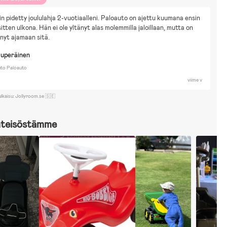
äin pidetty joululahja 2-vuotiaalleni. Paloauto on ajettu kuumana ensin 
 sitten ulkona. Hän ei ole yltänyt alas molemmilla jaloillaan, mutta on 
ynyt ajamaan sitä.
kuperäinen
to Paloauto
viime v
ulkaisu: Jollyroom.se 🇸🇪
hteisöstämme