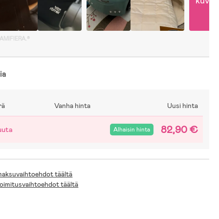
kuvia
GAMIFIERA.®
ia
rä
Vanha hinta
Uusi hinta
82,90 €
uuta
Alhaisin hinta
 maksuvaihtoehdot täältä
toimitusvaihtoehdot täältä