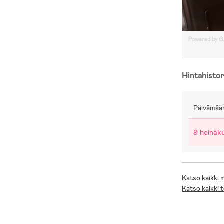
Powered by 
Hintahistor
Päivämää
9 heinäk
Katso kaikki
Katso kaikki 