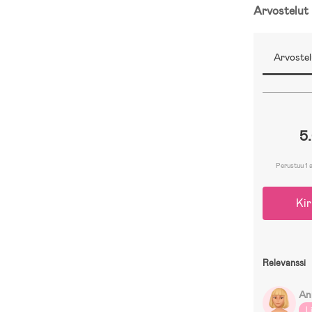
Arvostelut
Arvostel
5
Perustuu 1 
Kir
Relevanssi
An
L