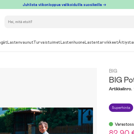
Juhlista viikonloppua valikoiduilla suosikeilla →
Hae
ngät
Lastenvaunut
Turvaistuimet
Lastenhuone
Lastentarvikkeet
Äitiysta
BIG
BIG Po
Artikkelinro.
Superhinta
Varastos
82,90 