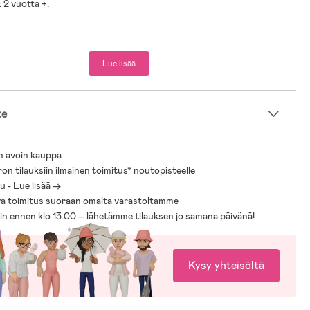
 2 vuotta +.
Lue lisää
te
n avoin kauppa
ron tilauksiin ilmainen toimitus* noutopisteelle
 - Lue lisää ->
a toimitus suoraan omalta varastoltamme
sin ennen klo 13.00 – lähetämme tilauksen jo samana päivänä!
Kysy yhteisöltä