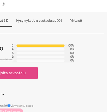
ut (1)
Kysymykset ja vastaukset (0)
Yhteisö
5
100%
.0
4
0%
3
0%
2
0%
arvosteluun
1
0%
joita arvostelu
na M
Vahvistettu ostaja
ittle Daydreamer