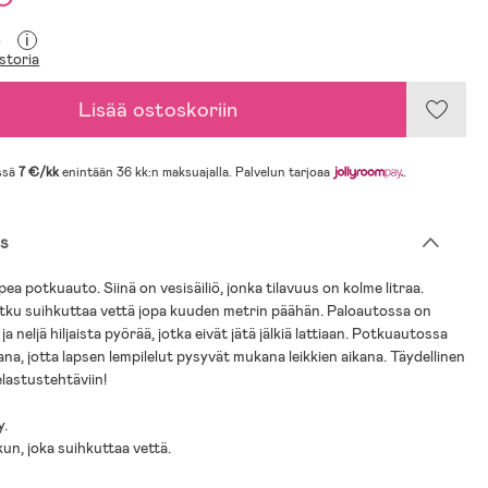
i
€
storia
Lisää ostoskoriin
ssä
7 €/kk
enintään 36 kk:n maksuajalla. Palvelun tarjoaa
.
s
ea potkuauto. Siinä on vesisäiliö, jonka tilavuus on kolme litraa.
etku suihkuttaa vettä jopa kuuden metrin päähän. Paloautossa on
ja neljä hiljaista pyörää, jotka eivät jätä jälkiä lattiaan. Potkuautossa
ana, jotta lapsen lempilelut pysyvät mukana leikkien aikana. Täydellinen
elastustehtäviin!
y.
kun, joka suihkuttaa vettä.