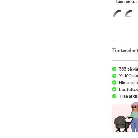
– Ikäsuositus:
Tuoteselos
365 päivä
Yli 100 eu
Hintatakuu
Luotettav
Tilaa arki