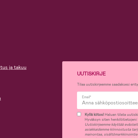
tus ja takuu
UUTISKIRJE
Tilaa uutiskirjeemme saadaksesi erity
n
Email*
Kyllä kiitos!
Haluan tilata uutiski
Hyväksyn siten henkilötietojeni k
Uutiskirjeemme käyttää evästeitä 
asiakkaidemme kiinnostusta tar
mainontaa, sisältömarkkinointia