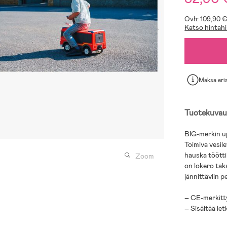
Ovh: 109,90 
Katso hintahi
Maksa eri
Tuotekuvau
BIG-merkin up
Toimiva vesil
hauska töötti 
Zoom
on lokero tak
jännittäviin p
– CE-merkitt
– Sisältää let