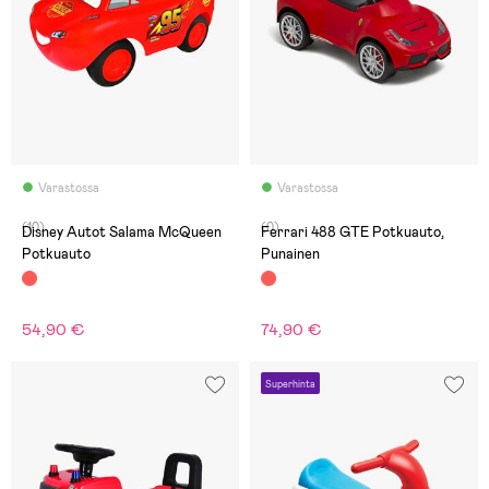
Varastossa
Varastossa
(10)
(0)
Disney Autot Salama McQueen
Ferrari 488 GTE Potkuauto,
Potkuauto
Punainen
54,90 €
74,90 €
Superhinta