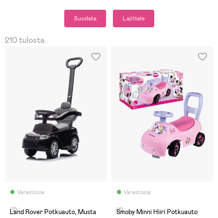
Suodata
Lajittele
210 tulosta.
Varastossa
Varastossa
(2)
(1)
Land Rover Potkuauto, Musta
Smoby Minni Hiiri Potkuauto