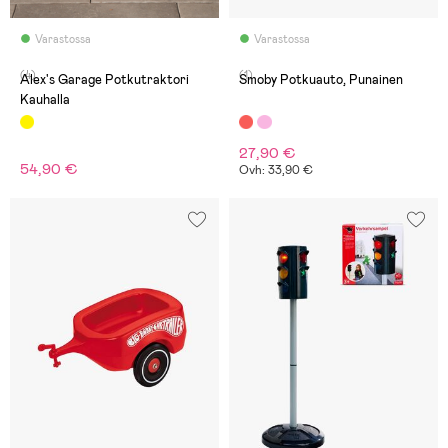
Varastossa
Varastossa
(4)
(1)
Alex's Garage Potkutraktori
Smoby Potkuauto, Punainen
Kauhalla
27,90 €
54,90 €
Ovh: 33,90 €