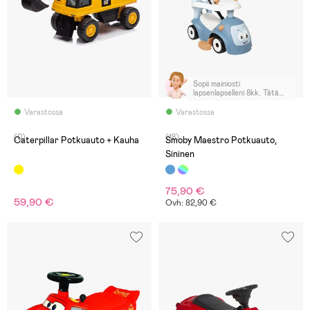
Sopii mainiosti
lapsenlapselleni 8kk. Tätä
olen etsinyt. Turvallinen ja
monikäyttöinen.
Varastossa
Varastossa
(0)
(18)
Caterpillar Potkuauto + Kauha
Smoby Maestro Potkuauto,
Sininen
75,90 €
59,90 €
Ovh: 82,90 €