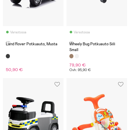
Varastossa
Varastossa
(2)
(1)
Land Rover Potkuauto, Musta
Wheely Bug Potkuauto Siili
Small
79,90 €
50,90 €
Ovh: 95,90 €