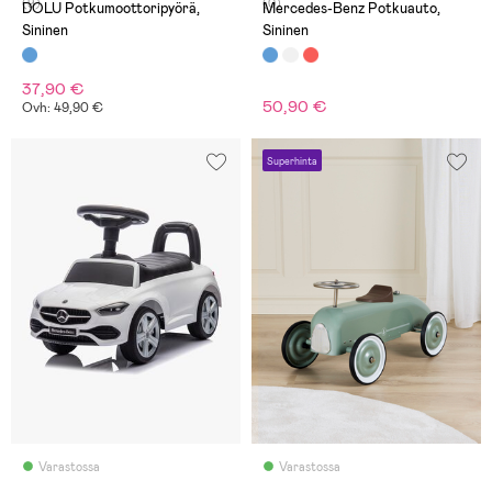
(9)
(0)
DOLU Potkumoottoripyörä,
Mercedes-Benz Potkuauto,
Sininen
Sininen
37,90 €
50,90 €
Ovh: 49,90 €
Superhinta
Varastossa
Varastossa