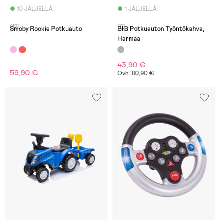
10 JÄLJELLÄ
1 JÄLJELLÄ
(12)
(0)
Smoby Rookie Potkuauto
BIG Potkuauton Työntökahva,
Harmaa
43,90 €
59,90 €
Ovh: 80,90 €