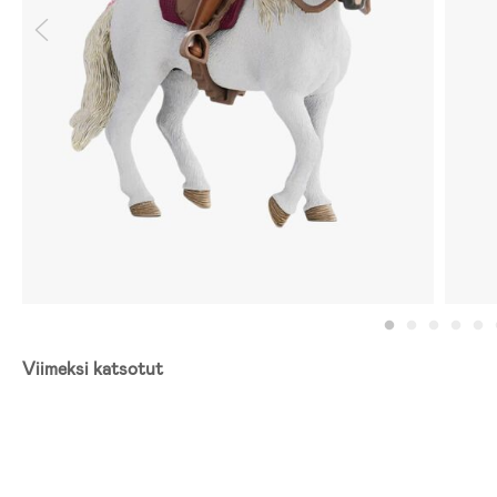
Viimeksi katsotut