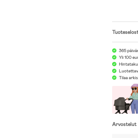
- Muovi.
Tuoteselos
365 päivä
Yli 100 eu
Hintatakuu
Luotettav
Tilaa arki
Arvostelut