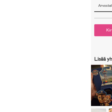
Arvostel
Kir
Lisää y