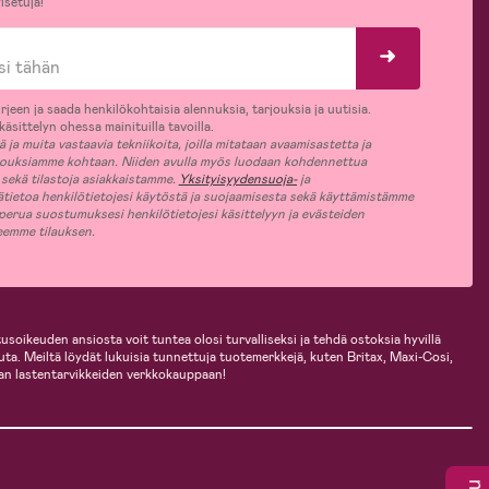
isetuja!
rjeen ja saada henkilökohtaisia alennuksia, tarjouksia ja uutisia.
äsittelyn ohessa mainituilla tavoilla.
ja muita vastaavia tekniikoita, joilla mitataan avaamisastetta ja
jouksiamme kohtaan. Niiden avulla myös luodaan kohdennettua
 sekä tilastoja asiakkaistamme.
Yksityisyydensuoja-
ja
ätietoa henkilötietojesi käytöstä ja suojaamisesta sekä käyttämistämme
 perua suostumuksesi henkilötietojesi käsittelyyn ja evästeiden
jeemme tilauksen.
usoikeuden ansiosta voit tuntea olosi turvalliseksi ja tehdä ostoksia hyvillä
uuta. Meiltä löydät lukuisia tunnettuja tuotemerkkejä, kuten Britax, Maxi-Cosi,
an lastentarvikkeiden verkkokauppaan!