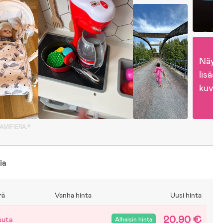
Näytä
lisää 
kuvia
GAMIFIERA.®
ia
rä
Vanha hinta
Uusi hinta
20,90 €
uuta
Alhaisin hinta