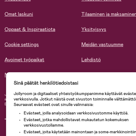
Omat laskuni
Tilaaminen ja maksamine
Oppaat & Inspiraatiota
Yksityisyys
Cookie settings
Meidän vastuumme
Avoimet työpaikat
Lehdistö
Meistä
Sinä päätät henkilötiedoistasi
Jollyroom ja digitaaliset yhteistyökumppanimme käyttävät evästei
Jollyroomin laajasta valikoimasta tilaat kaiken tarvittavan lapsiperheelle nopeast
verkkosivulla. Jotkut näistä ovat sivuston toiminnalle välttämättö
mielin. Jollyroomilta saat lastenvaunut, turvaistuimet, vaatteet vauvoille ja laps
Baby Jogger, BabyBjörn, Didriksons, KidKraft, Ergobaby, Philips Avent, Neona
Seuraavat evästeet ovat sinulle valinnaisia:
Evästeet, joilla analysoidaan verkkosivustomme käyttöä.
Evästeet, jotka mahdollistavat mukautetun kokemuksen
verkkosivustollamme.
Evästeet, joita käytetään mainontaan ja some-markkinointiin