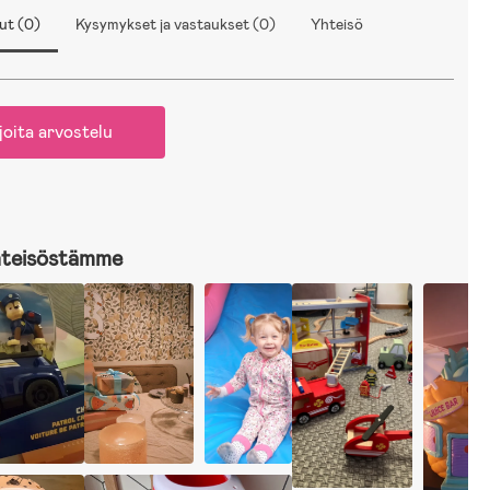
ut (0)
Kysymykset ja vastaukset (0)
Yhteisö
joita arvostelu
hteisöstämme