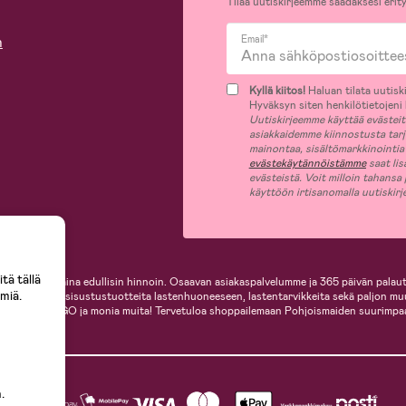
Tilaa uutiskirjeemme saadaksesi erity
n
Email*
Kyllä kiitos!
Haluan tilata uutiski
Hyväksyn siten henkilötietojeni k
Uutiskirjeemme käyttää evästeitä 
asiakkaidemme kiinnostusta tar
mainontaa, sisältömarkkinointia
evästekäytännöistämme
saat lis
evästeistä. Voit milloin tahansa
käyttöön irtisanomalla uutiskir
tä tällä
i, helposti ja aina edullisin hinnoin. Osaavan asiakaspalvelumme ja 365 päivän palaut
miä.
ille, inspiroivia sisustustuotteita lastenhuoneeseen, lastentarvikkeita sekä paljon m
te, Cybex, LEGO ja monia muita! Tervetuloa shoppailemaan Pohjoismaiden suurimpa
.