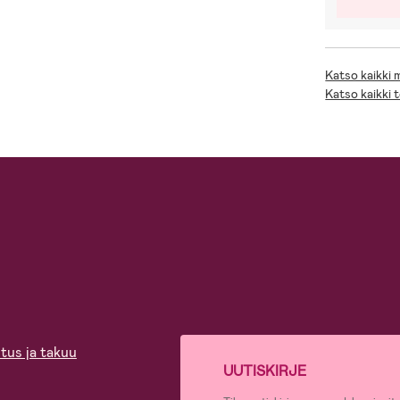
Katso kaikki
Katso kaikki 
tus ja takuu
UUTISKIRJE