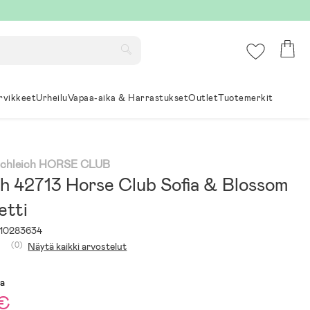
rvikkeet
Urheilu
Vapaa-aika & Harrastukset
Outlet
Tuotemerkit
Schleich HORSE CLUB
ch 42713 Horse Club Sofia & Blossom
etti
10283634
(0)
Näytä kaikki arvostelut
sa
 €