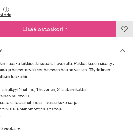
i
storia
Lisää ostoskoriin
s
in hauska leikkisetti söpöllä hevosella. Pakkaukseen sisältyy
mo ja hevostarvikkeet hevosen hoitoa varten. Täydellinen
lisiin leikkeihin.
sisältyy: 1 hahmo, 1 hevonen, 2 lisätarviketta.
tainen muotoilu.
seita erilaisia hahmoja – kerää koko sarja!
itiivisia ja hienomotorisia taitoja.
.
 5 vuotta +.