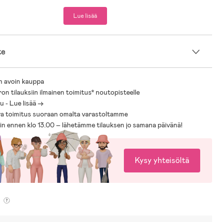
Lue lisää
te
n avoin kauppa
ron tilauksiin ilmainen toimitus* noutopisteelle
 - Lue lisää ->
a toimitus suoraan omalta varastoltamme
sin ennen klo 13.00 – lähetämme tilauksen jo samana päivänä!
Kysy yhteisöltä