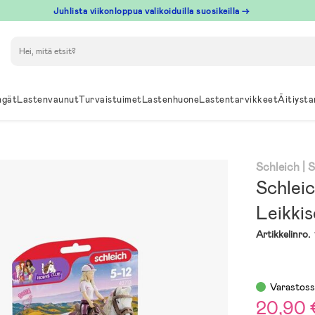
Juhlista viikonloppua valikoiduilla suosikeilla →
Hae
ngät
Lastenvaunut
Turvaistuimet
Lastenhuone
Lastentarvikkeet
Äitiysta
Schleich
| 
Schlei
Leikkis
Artikkelinro.
Varastos
20,90