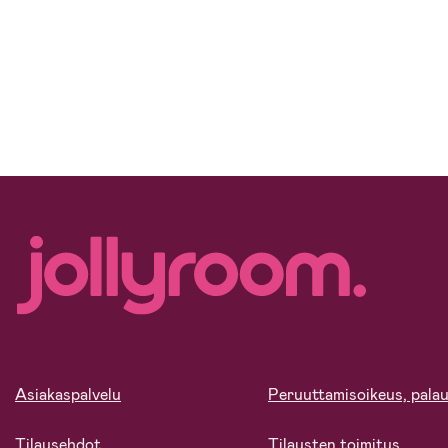
Asiakaspalvelu
Peruuttamisoikeus, palau
Tilausehdot
Tilausten toimitus