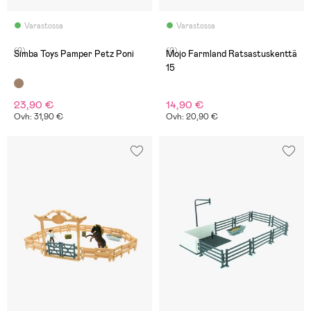
Varastossa
Varastossa
(0)
(0)
Simba Toys Pamper Petz Poni
Mojo Farmland Ratsastuskenttä
15
23,90 €
14,90 €
Ovh: 31,90 €
Ovh: 20,90 €