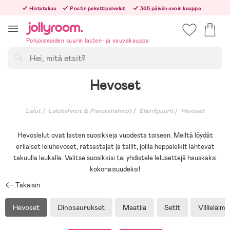
Hoppa
Hintatakuu
Postin pakettipalvelut
365 päivän avoin kauppa
till
Tilaa arkisin ennen klo 13.00 – lähetämme tilauksen jo samana päivänä!
innehållet
Pohjoismaiden suurin lasten- ja vauvakauppa
Hae
Hevoset
Lelut
Leluhahmot & Pienoishahmot
Eläinfiguurit
Hevoset
Hevoslelut ovat lasten suosikkeja vuodesta toiseen. Meiltä löydät
erilaiset leluhevoset, ratsastajat ja tallit, joilla heppaleikit lähtevät
takuulla laukalle. Valitse suosikkisi tai yhdistele lelusettejä hauskaksi
kokonaisuudeksi!
Takaisin
Hevoset
Dinosaurukset
Maatila
Setit
Villieläime