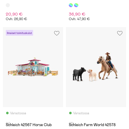
20,90 €
36,90 €
Ovh: 26,90 €
Ovh: 47,90 €
Ilmaiset toimituskulut
Varastossa
Varastossa
(4)
(0)
Schleich 42567 Horse Club
Schleich Farm World 42578