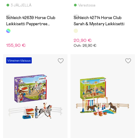
3 JÄLJELLÄ
Varastossa
(1)
(0)
Schleich 42639 Horse Club
Schleich 42714 Horse Club
Leikkisetti Peppertree
Sarah & Mystery Leikkisetti
Ratsastuskenttä
20,90 €
155,90 €
Ovh: 26,90 €
Viimeinen tilaisuus