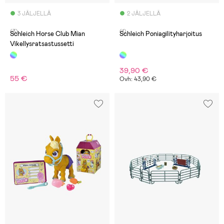
3 JÄLJELLÄ
2 JÄLJELLÄ
(3)
(1)
Schleich Horse Club Mian
Schleich Poniagilityharjoitus
Vikellysratsastussetti
39,90 €
55 €
Ovh: 43,90 €