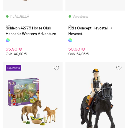
7 JÄLJELLÄ
Varastossa
(0)
(0)
Schleich 42775 Horse Club
Kid's Concept Hevostalli +
Hannah's Western Adventures
Hevoset
Leikkisetti
35,90 €
50,90 €
Ovh: 40,90 €
Ovh: 64,95 €
Superhinta