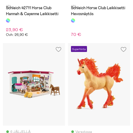
(0)
(0)
Schleich 42711 Horse Club
Schleich Horse Club Leikkisetti
Hannah & Cayenne Leikkisetti
Hevosnäytös
23,90 €
70 €
Ovh: 26,90 €
Superhinta
6 JÄLJELLÄ
Varastossa