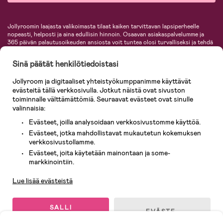
Jollyroomin laajasta valikoimasta tilaat kaiken tarvittavan lapsiperheelle
nopeasti, helposti ja aina edullisin hinnoin. Osaavan asiakaspalvelumme ja
365 päivän palautusoikeuden ansiosta voit tuntea olosi turvalliseksi ja tehdä
ostoksia hyvillä mielin. Jollyroomilta saat lastenvaunut, turvaistuimet,
vaatteet vauvoille ja lapsille, inspiroivia sisustustuotteita lastenhuoneeseen,
Sinä päätät henkilötiedoistasi
lastentarvikkeita sekä paljon muuta. Meiltä löydät lukuisia tunnettuja
tuotemerkkejä, kuten Britax, Maxi-Cosi, Baby Jogger, BabyBjörn, Didriksons,
Jollyroom ja digitaaliset yhteistyökumppanimme käyttävät
KidKraft, Ergobaby, Philips Avent, Neonate, Cybex, LEGO ja monia muita!
evästeitä tällä verkkosivulla. Jotkut näistä ovat sivuston
Tervetuloa shoppailemaan Pohjoismaiden suurimpaan lastentarvikkeiden
verkkokauppaan!
toiminnalle välttämättömiä. Seuraavat evästeet ovat sinulle
valinnaisia:
Evästeet, joilla analysoidaan verkkosivustomme käyttöä.
Evästeet, jotka mahdollistavat mukautetun kokemuksen
verkkosivustollamme.
Evästeet, joita käytetään mainontaan ja some-
Asiakaspalvelu
markkinointiin.
Lue lisää evästeistä
© 2026 Jollyroom AB. Kaikki oikeudet pidätetään.
SALLI
EVÄSTE-
KAIKKI
ASETUKSET