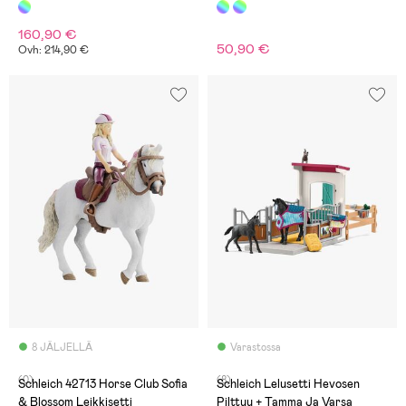
House & Hevostalli
160,90 €
50,90 €
Ovh: 214,90 €
8 JÄLJELLÄ
Varastossa
(0)
(8)
Schleich 42713 Horse Club Sofia
Schleich Lelusetti Hevosen
& Blossom Leikkisetti
Pilttuu + Tamma Ja Varsa