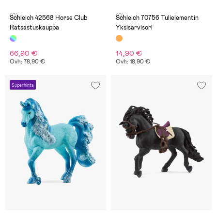
(0)
(0)
Schleich 42568 Horse Club
Schleich 70756 Tulielementin
Ratsastuskauppa
Yksisarvisori
66,90 €
14,90 €
Ovh: 78,90 €
Ovh: 18,90 €
Superhinta