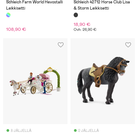
(4)
(1)
Schleich Farm World Hevostalli
Schleich 42712 Horse Club Lisa
Leikkisetti
& Storm Leikkisetti
18,90 €
108,90 €
Ovh: 26,90 €
8 JÄLJELLÄ
2 JÄLJELLÄ