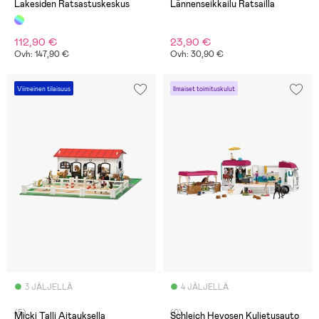
Lakesiden Ratsastuskeskus
Lännenseikkailu Ratsailla
112,90 €
23,90 €
Ovh: 147,90 €
Ovh: 30,90 €
Viimeinen tilaisuus
Ilmaiset toimituskulut
3 JÄLJELLÄ
4 JÄLJELLÄ
(5)
(0)
Micki Talli Aitauksella
Schleich Hevosen Kuljetusauto