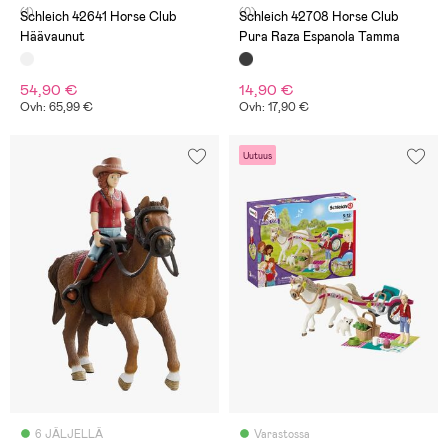
(1)
(0)
Schleich 42641 Horse Club
Schleich 42708 Horse Club
Häävaunut
Pura Raza Espanola Tamma
54,90 €
14,90 €
Ovh: 65,99 €
Ovh: 17,90 €
Uutuus
6 JÄLJELLÄ
Varastossa