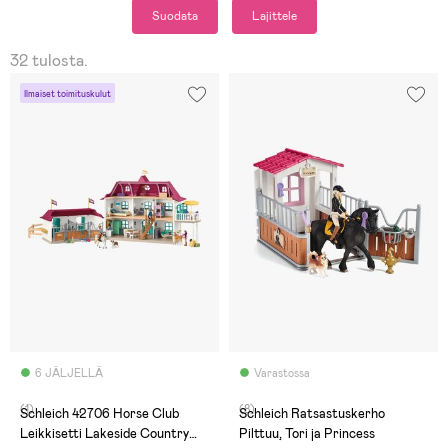
Suodata
Lajittele
32 tulosta.
Ilmaiset toimituskulut
6 JÄLJELLÄ
Varastossa
(1)
(8)
Schleich 42706 Horse Club
Schleich Ratsastuskerho
Leikkisetti Lakeside Country
Pilttuu, Tori ja Princess