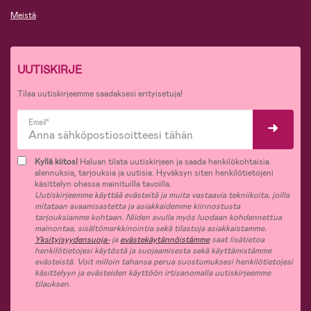
Meistä
UUTISKIRJE
Tilaa uutiskirjeemme saadaksesi erityisetuja!
Email*
Kyllä kiitos!
Haluan tilata uutiskirjeen ja saada henkilökohtaisia
alennuksia, tarjouksia ja uutisia. Hyväksyn siten henkilötietojeni
käsittelyn ohessa mainituilla tavoilla.
Uutiskirjeemme käyttää evästeitä ja muita vastaavia tekniikoita, joilla
mitataan avaamisastetta ja asiakkaidemme kiinnostusta
tarjouksiamme kohtaan. Niiden avulla myös luodaan kohdennettua
mainontaa, sisältömarkkinointia sekä tilastoja asiakkaistamme.
Yksityisyydensuoja-
ja
evästekäytännöistämme
saat lisätietoa
henkilötietojesi käytöstä ja suojaamisesta sekä käyttämistämme
evästeistä. Voit milloin tahansa perua suostumuksesi henkilötietojesi
käsittelyyn ja evästeiden käyttöön irtisanomalla uutiskirjeemme
tilauksen.