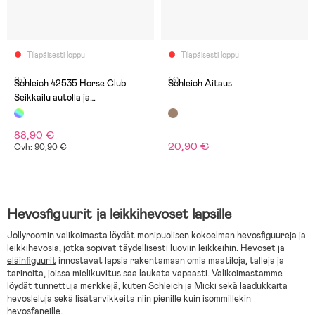
Tilapäisesti loppu
Tilapäisesti loppu
(5)
(3)
Schleich 42535 Horse Club
Schleich Aitaus
Seikkailu autolla ja
hevostenkuljetusvaunulla
88,90 €
20,90 €
Ovh: 90,90 €
Hevosfiguurit ja leikkihevoset lapsille
Jollyroomin valikoimasta löydät monipuolisen kokoelman hevosfiguureja ja
leikkihevosia, jotka sopivat täydellisesti luoviin leikkeihin. Hevoset ja
eläinfiguurit
innostavat lapsia rakentamaan omia maatiloja, talleja ja
tarinoita, joissa mielikuvitus saa laukata vapaasti. Valikoimastamme
löydät tunnettuja merkkejä, kuten Schleich ja Micki sekä laadukkaita
hevosleluja sekä lisätarvikkeita niin pienille kuin isommillekin
hevosfaneille.