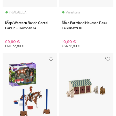
7 JÄLJELLÄ
Varastossa
(0)
(0)
Mojo Western Ranch Corral
Mojo Farmland Hevosen Pesu
Laidun + Hevonen 14
Leikkisetti 10
29,90 €
10,90 €
Ovh: 33,90 €
Ovh: 15,90 €