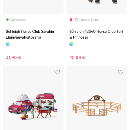
Varastossa
Tilapäisesti loppu
(3)
(0)
Schleich Horse Club Sarahin
Schleich 42640 Horse Club Tori
Eläinvauvahoitosarja
& Princess
31,90 €
25,99 €