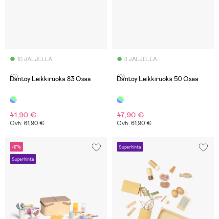
10 JÄLJELLÄ
8 JÄLJELLÄ
(0)
(0)
Dantoy Leikkiruoka 83 Osaa
Dantoy Leikkiruoka 50 Osaa
41,90 €
47,90 €
Ovh: 61,90 €
Ovh: 61,90 €
-17%
Superhinta
Superhinta