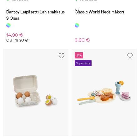
(1)
(1)
Dantoy Leipäsetti Lahjapakkaus
Classic World Hedelmäkori
9 Osaa
14,90 €
9,90 €
Ovh: 17,90 €
-14%
Superhinta