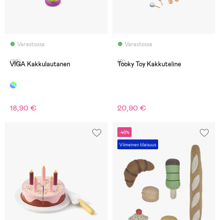
Varastossa
Varastossa
(29)
(0)
VIGA Kakkulautanen
Tooky Toy Kakkuteline
18,90 €
20,90 €
-46%
Viimeinen tilaisuus