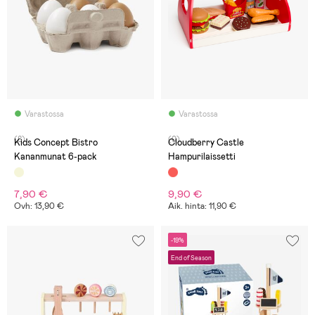
Varastossa
Varastossa
(8)
(0)
Kids Concept Bistro
Cloudberry Castle
Kananmunat 6-pack
Hampurilaissetti
7,90 €
9,90 €
Ovh: 13,90 €
Aik. hinta: 11,90 €
-19%
End of Season