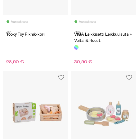
Varastossa
Varastossa
(0)
(34)
Tooky Toy Piknik-kori
VIGA Leikkisetti Leikkuulauta +
Veitsi & Ruoat
28,90 €
30,90 €