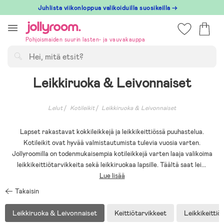
Hoppa
Juhlista viikonloppua valikoiduilla suosikeilla →
till
innehållet
Pohjoismaiden suurin lasten- ja vauvakauppa
Hae
Leikkiruoka & Leivonnaiset
Lelut
Kotileikit
Leikkiruoka & Leivonnaiset
Lapset rakastavat kokkileikkejä ja leikkikeittiössä puuhastelua.
Kotileikit ovat hyvää valmistautumista tulevia vuosia varten.
Jollyroomilla on todenmukaisempia kotileikkejä varten laaja valikoima
leikkikeittiötarvikkeita sekä leikkiruokaa lapsille. Täältä saat lei
...
Lue lisää
Takaisin
Leikkiruoka & Leivonnaiset
Keittiötarvikkeet
Leikkikeittiö