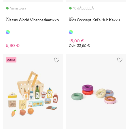
Varastossa
10 JÄLJELLÄ
(1)
(0)
Classic World Vihanneslaatikko
Kids Concept Kid's Hub Kakku
13,90 €
5,90 €
Ovh: 33,90 €
Uutuus