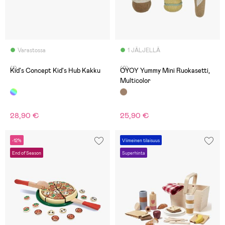
Varastossa
1 JÄLJELLÄ
(1)
(0)
Kid's Concept Kid's Hub Kakku
OYOY Yummy Mini Ruokasetti,
Multicolor
28,90 €
25,90 €
-12%
Viimeinen tilaisuus
End of Season
Superhinta