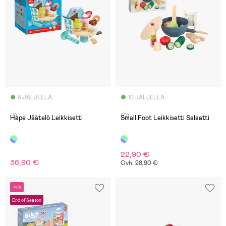
6 JÄLJELLÄ
10 JÄLJELLÄ
(1)
(0)
Hape Jäätelö Leikkisetti
Small Foot Leikkisetti Salaatti
22,90 €
36,90 €
Ovh: 28,90 €
-14%
End of Season