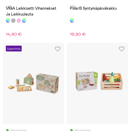
(13)
(15)
VIGA Leikkisetti Vihannekset
PolarB Syntymäpäiväkakku
Ja Leikkuulauta
14,90 €
19,90 €
Superhinta
Varastossa
Varastossa