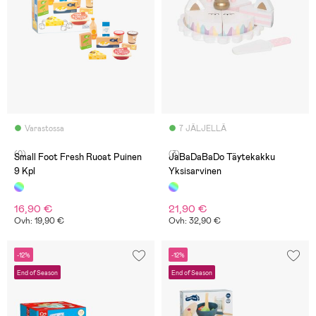
Varastossa
7 JÄLJELLÄ
(0)
(3)
Small Foot Fresh Ruoat Puinen
JaBaDaBaDo Täytekakku
9 Kpl
Yksisarvinen
16,90 €
21,90 €
Ovh: 19,90 €
Ovh: 32,90 €
-12%
-12%
End of Season
End of Season