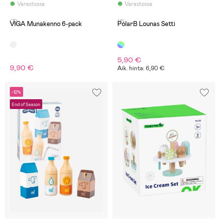
Varastossa
Varastossa
(3)
(1)
VIGA Munakenno 6-pack
PolarB Lounas Setti
5,90 €
9,90 €
Aik. hinta: 6,90 €
-12%
End of Season