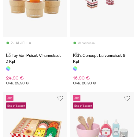
2 JÄLJELLÄ
Varastossa
(0)
(13)
Le Toy Van Puiset Vihannekset
Kid's Concept Leivonnaiset 9
3 Kpl
Kpl
24,90 €
16,90 €
Ovh: 29,90 €
Ovh: 20,90 €
-9%
-9%
End of Season
End of Season