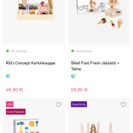
Varastossa
Varastossa
(1)
(0)
Kid's Concept Karkkikauppa
Small Foot Fresh Jäätelöt +
Teline
46,90 €
29,90 €
-11%
Superhinta
End of Season