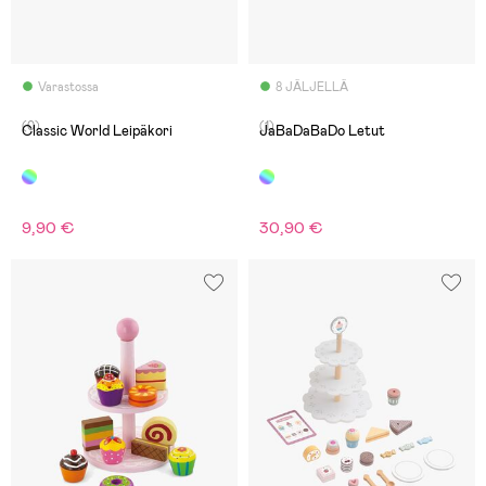
Varastossa
8 JÄLJELLÄ
(0)
(1)
Classic World Leipäkori
JaBaDaBaDo Letut
9,90 €
30,90 €