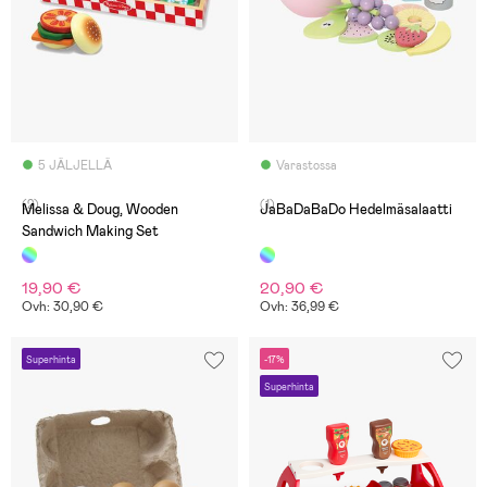
5 JÄLJELLÄ
Varastossa
(2)
(1)
Melissa & Doug, Wooden
JaBaDaBaDo Hedelmäsalaatti
Sandwich Making Set
19,90 €
20,90 €
Ovh: 30,90 €
Ovh: 36,99 €
Superhinta
-17%
Superhinta