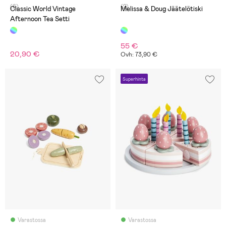
(6)
(2)
Classic World Vintage
Melissa & Doug Jäätelötiski
Afternoon Tea Setti
55 €
20,90 €
Ovh: 73,90 €
Superhinta
Varastossa
Varastossa