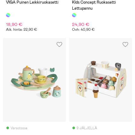
(6)
(1)
VIGA Puinen Leikkiruokasetti
Kids Concept Ruokasetti
Lettupannu
18,90 €
24,90 €
Aik. hinta: 22,90 €
Ovh: 40,90 €
Varastossa
9 JÄLJELLÄ