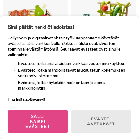
Sinä päätät henkilötiedoistasi
Jollyroom ja digitaaliset yhteistyökumppanimme käyttävät
evästeitä tällä verkkosivulla. Jotkut näistä ovat sivuston
toiminnalle välttämättömiä. Seuraavat evästeet ovat sinulle
valinnaisia:
Evästeet, joilla analysoidaan verkkosivustomme käyttöä.
Evästeet, jotka mahdollistavat mukautetun kokemuksen
verkkosivustollamme.
8 JÄLJELLÄ
Varastossa
Evästeet, joita käytetään mainontaan ja some-
Asiakaspalvelu
(3)
(4)
markkinointiin.
Melissa & Doug Playset
Fisher-Price Farm-to-Market
Hedelmiä & veitsen laatikossa
Maalaismarkkinakoju
Lue lisää evästeistä
15,90 €
45,90 €
Ovh: 42,90 €
SALLI
EVÄSTE-
KAIKKI
ASETUKSET
EVÄSTEET
1
/
2