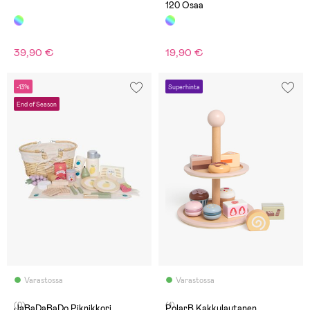
120 Osaa
39,90 €
19,90 €
-13%
Superhinta
End of Season
Varastossa
Varastossa
(0)
(1)
JaBaDaBaDo Piknikkori
PolarB Kakkulautanen