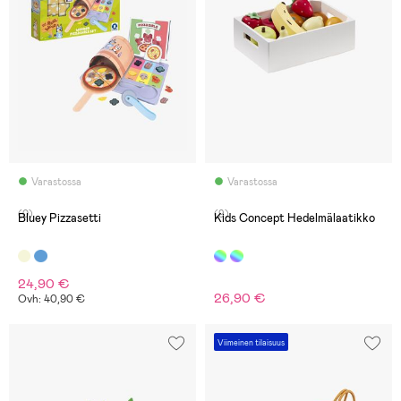
Varastossa
Varastossa
(0)
(9)
Bluey Pizzasetti
Kids Concept Hedelmälaatikko
24,90 €
26,90 €
Ovh: 40,90 €
Viimeinen tilaisuus