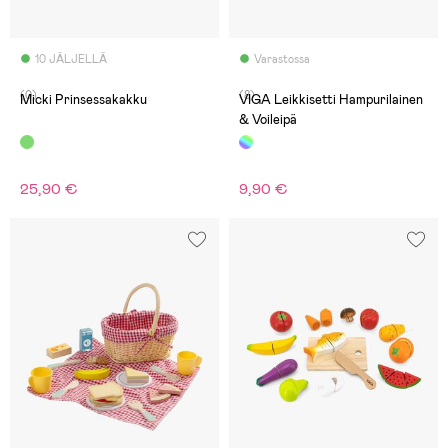
10 JÄLJELLÄ
Varastossa
(0)
(8)
Micki Prinsessakakku
VIGA Leikkisetti Hampurilainen
& Voileipä
25,90 €
9,90 €