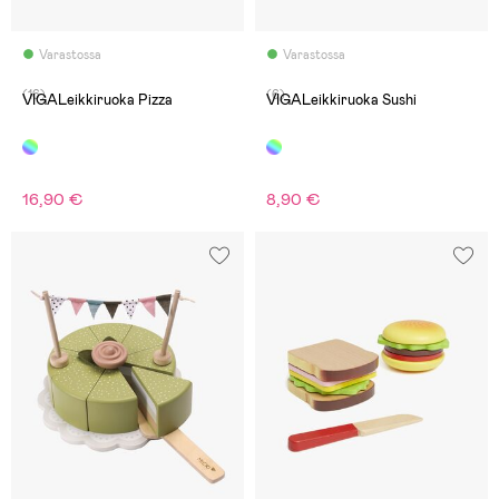
Varastossa
Varastossa
(16)
(6)
VIGALeikkiruoka Pizza
VIGALeikkiruoka Sushi
16,90 €
8,90 €