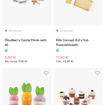
Varastossa
Varastossa
(0)
(0)
Cloudberry Castle Piknik-setti
Kids Concept Kid´s Hub
46
Ruoanlaittosetti
9,90 €
17,90 €
Aik. hinta: 11,90 €
Ovh: 43,90 €