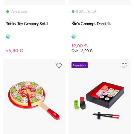
Varastossa
9 JÄLJELLÄ
(0)
(0)
Tooky Toy Grocery Setti
Kid's Concept Donitsit
12,90 €
44,90 €
Ovh: 18,90 €
Superhinta