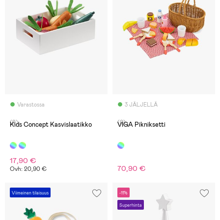
Varastossa
3 JÄLJELLÄ
(9)
(0)
Kids Concept Kasvislaatikko
VIGA Pikniksetti
17,90 €
70,90 €
Ovh: 20,90 €
Viimeinen tilaisuus
-11%
Superhinta