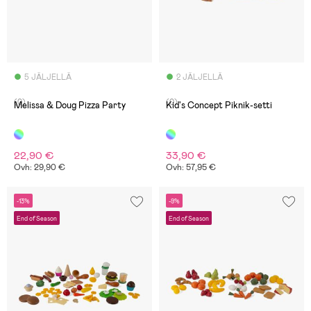
5 JÄLJELLÄ
2 JÄLJELLÄ
(0)
(0)
Melissa & Doug Pizza Party
Kid's Concept Piknik-setti
22,90 €
33,90 €
Ovh: 29,90 €
Ovh: 57,95 €
-13%
-9%
End of Season
End of Season