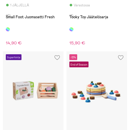
1 JÄLJELLÄ
Varastossa
(0)
(1)
Small Foot Juomasetti Fresh
Tooky Toy Jäätelösarja
14,90 €
15,90 €
Superhinta
-13%
End of Season