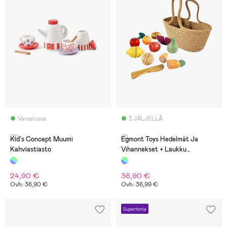
Varastossa
3 JÄLJELLÄ
(0)
(1)
Kid's Concept Muumi
Egmont Toys Hedelmät Ja
Kahviastiasto
Vihannekset + Laukku
Leikkisetti
24,90 €
36,90 €
Ovh: 36,90 €
Ovh: 36,99 €
Superhinta