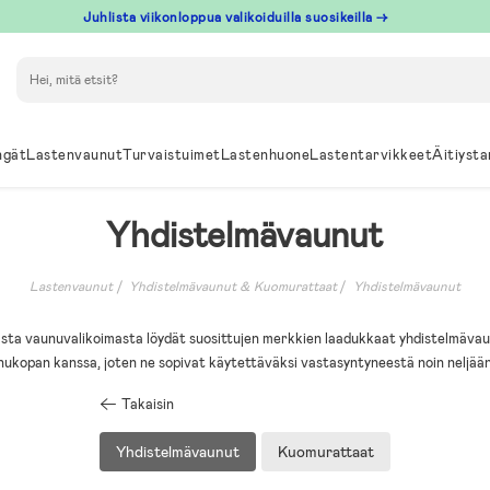
Juhlista viikonloppua valikoiduilla suosikeilla →
Hae
ngät
Lastenvaunut
Turvaistuimet
Lastenhuone
Lastentarvikkeet
Äitiysta
Yhdistelmävaunut
Lastenvaunut
Yhdistelmävaunut & Kuomurattaat
Yhdistelmävaunut
sta vaunuvalikoimasta löydät suosittujen merkkien laadukkaat yhdistelmävau
unukopan kanssa, joten ne sopivat käytettäväksi vastasyntyneestä noin neljään
Takaisin
Yhdistelmävaunut
Kuomurattaat