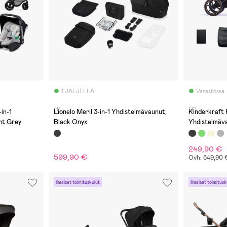
1 JÄLJELLÄ
Varastossa
(1)
(7)
in-1
Lionelo Meril 3-in-1 Yhdistelmävaunut,
Kinderkraft 
ht Grey
Black Onyx
Yhdistelmäva
249,90 €
599,90 €
Ovh: 549,90 
Ilmaiset toimituskulut
Ilmaiset toimitusk