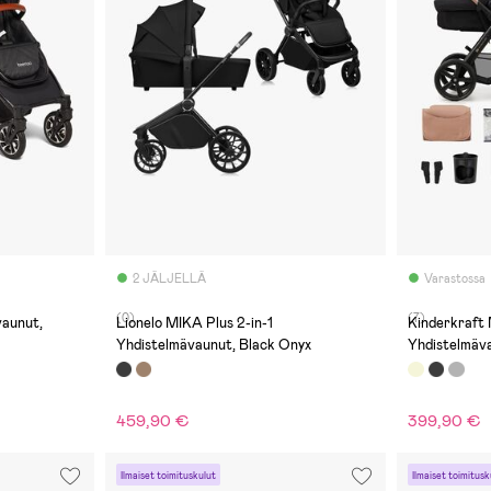
2 JÄLJELLÄ
Varastossa
(0)
(7)
vaunut,
Lionelo MIKA Plus 2-in-1
Kinderkraft
Yhdistelmävaunut, Black Onyx
Yhdistelmäv
459,90 €
399,90 €
Ilmaiset toimituskulut
Ilmaiset toimitusk