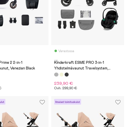
Varastossa
(1)
Prime 2 2-in-1
Kinderkraft ESME PRO 3-in-1
unut, Venezian Black
Yhdistelmävaunut Travelsystem,
Moonlight Grey
239,90 €
€
Ovh: 299,90 €
ulut
Ilmaiset toimituskulut