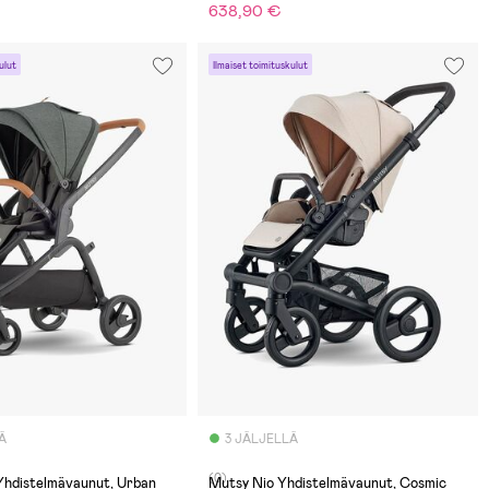
€
638,90 €
ulut
Ilmaiset toimituskulut
Ä
3 JÄLJELLÄ
(0)
Yhdistelmävaunut, Urban
Mutsy Nio Yhdistelmävaunut, Cosmic