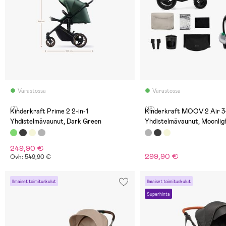
Varastossa
Varastossa
(7)
(13)
Kinderkraft Prime 2 2-in-1
Kinderkraft MOOV 2 Air 3-
Yhdistelmävaunut, Dark Green
Yhdistelmävaunut, Moonlig
249,90 €
299,90 €
Ovh: 549,90 €
Ilmaiset toimituskulut
Ilmaiset toimituskulut
Superhinta