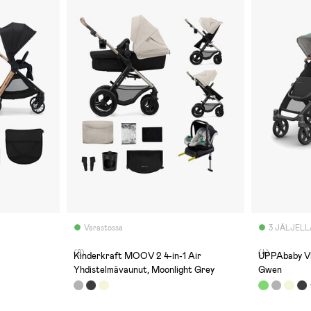
Varastossa
3 JÄLJELL
(8)
(4)
Kinderkraft MOOV 2 4-in-1 Air
UPPAbaby Vi
Yhdistelmävaunut, Moonlight Grey
Gwen