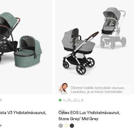
Olemme todella tyytyväisiä vaunuun.
Laadukas, ja on kevyt työntämään.
Ä
4 JÄLJELLÄ
(29)
sta V3 Yhdistelmävaunut,
Cybex EOS Lux Yhdistelmävaunut,
Stone Grey/ Mid Grey