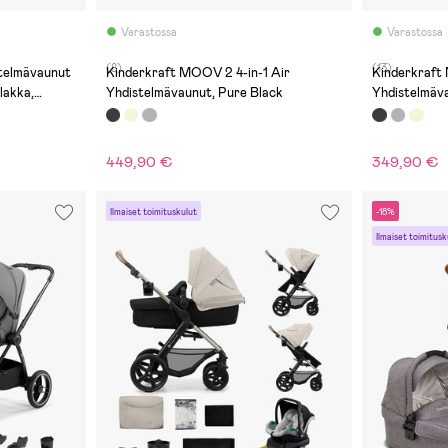
Varastossa
Varastossa
(8)
(13)
telmävaunut
Kinderkraft MOOV 2 4-in-1 Air
Kinderkraft
lakka,
Yhdistelmävaunut, Pure Black
Yhdistelmäv
449,90 €
349,90 €
Ilmaiset toimituskulut
-18%
Ilmaiset toimitusk