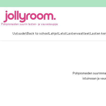
Hoppa
till
innehållet
Pohjoismaiden suurin lasten- ja vauvakauppa
Uutuudet
Back to school
Lahjat
Lelut
Lastenvaatteet
Lasten ke
Pohjoismaiden suurimma
istuinosan ja va