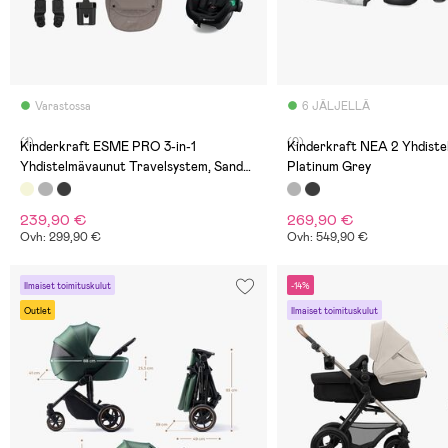
Varastossa
6 JÄLJELLÄ
(1)
(0)
Kinderkraft ESME PRO 3-in-1
Kinderkraft NEA 2 Yhdiste
Yhdistelmävaunut Travelsystem, Sand
Platinum Grey
Beige
239,90 €
269,90 €
Ovh: 299,90 €
Ovh: 549,90 €
Ilmaiset toimituskulut
-14%
Outlet
Ilmaiset toimituskulut