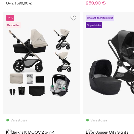
259,90 €
Ovh: 1 599,90 €
-14%
Ilmaiset toimituskulut
Bestseller
Superhinta
Varastossa
Varastossa
(31)
(10)
Kinderkraft MOOV 2 3-in-1
Baby Jogger City Sights