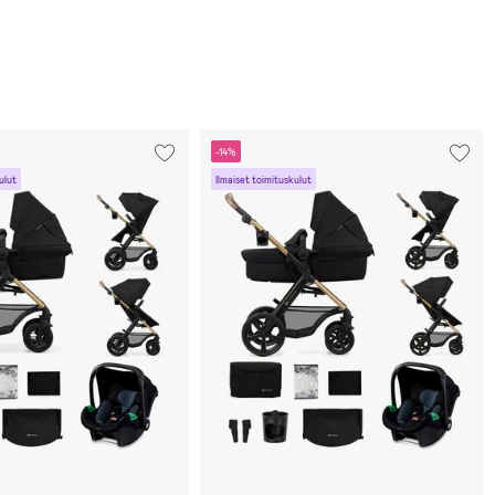
-14%
ulut
Ilmaiset toimituskulut