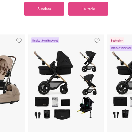
Suodata
Lajittele
Ilmaiset toimituskulut
Bestseller
Ilmaiset toimitusk