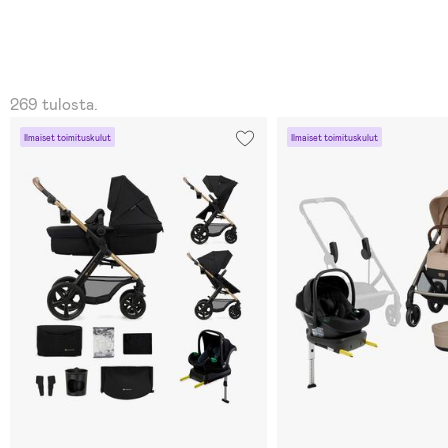
269 tulosta.
Ilmaiset toimituskulut
Ilmaiset toimituskulut