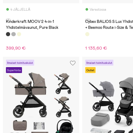
4 JÄLJELLÄ
Varastossa
(7)
(0)
Kinderkraft MOOV 2 4-in-1
Cybex BALIOS S Lux Yhdis
Yhdistelmävaunut, Pure Black
+ Beemoo Route i-Size & Te
Almond Beige/Black Stone
399,90 €
1 135,60 €
Ilmaiset toimituskulut
Ilmaiset toimituskulut
Superhinta
Outlet