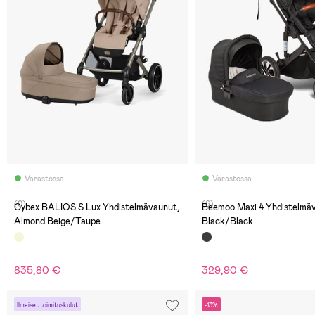
Varastossa
Varastossa
(0)
(6)
Cybex BALIOS S Lux Yhdistelmävaunut,
Beemoo Maxi 4 Yhdistelmä
Almond Beige/Taupe
Black/Black
835,80 €
329,90 €
Ilmaiset toimituskulut
-13%