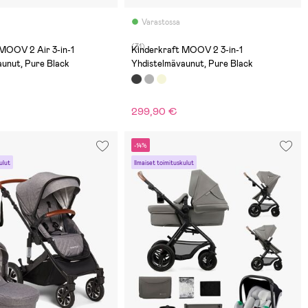
Varastossa
(31)
 MOOV 2 Air 3-in-1
Kinderkraft MOOV 2 3-in-1
aunut, Pure Black
Yhdistelmävaunut, Pure Black
299,90 €
-14%
ulut
Ilmaiset toimituskulut