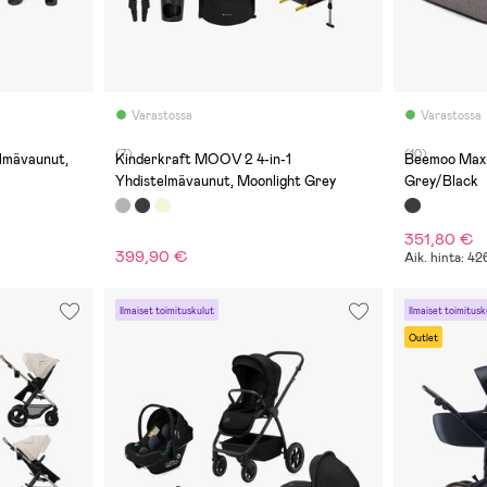
Varastossa
Varastossa
(7)
(10)
lmävaunut,
Kinderkraft MOOV 2 4-in-1
Beemoo Maxi
Yhdistelmävaunut, Moonlight Grey
Grey/Black
351,80 €
399,90 €
Aik. hinta: 4
Ilmaiset toimituskulut
Ilmaiset toimitusk
Outlet