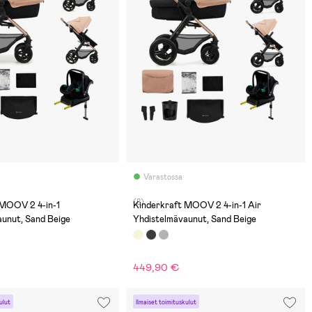
Varastossa
(8)
 MOOV 2 4-in-1
Kinderkraft MOOV 2 4-in-1 Air
aunut, Sand Beige
Yhdistelmävaunut, Sand Beige
449,90 €
ulut
Ilmaiset toimituskulut