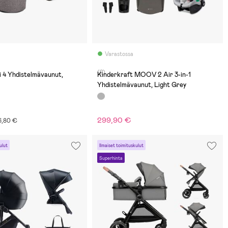
Varastossa
(2)
 4 Yhdistelmävaunut,
Kinderkraft MOOV 2 Air 3-in-1
Yhdistelmävaunut, Light Grey
299,90 €
26,80 €
ulut
Ilmaiset toimituskulut
Superhinta