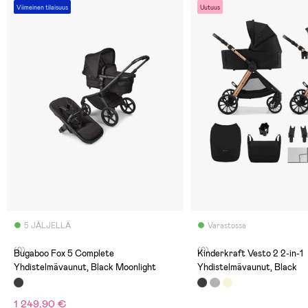
Viimeinen tilaisuus
Uutuus
5 JÄLJELLÄ
Varastossa
(0)
(0)
Bugaboo Fox 5 Complete
Kinderkraft Vesto 2 2-in-1
Yhdistelmävaunut, Black Moonlight
Yhdistelmävaunut, Black
1 249,90 €