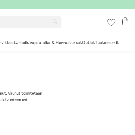
rvikkeet
Urheilu
Vapaa-aika & Harrastukset
Outlet
Tuotemerkit
nut. Vaunut toimitetaan
 ikävuoteen asti.