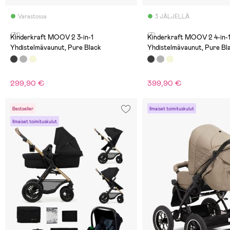
Varastossa
3 JÄLJELLÄ
(31)
(7)
Kinderkraft MOOV 2 3-in-1
Kinderkraft MOOV 2 4-in-
Yhdistelmävaunut, Pure Black
Yhdistelmävaunut, Pure Bl
299,90 €
399,90 €
Bestseller
Ilmaiset toimituskulut
Ilmaiset toimituskulut