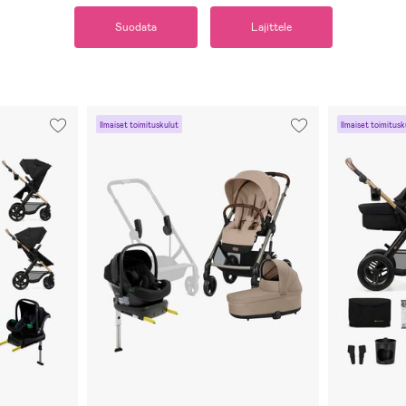
Suodata
Lajittele
Ilmaiset toimituskulut
Ilmaiset toimitusk