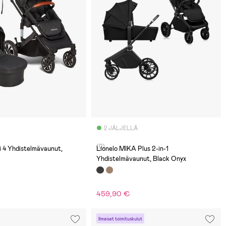
2 JÄLJELLÄ
(0)
 4 Yhdistelmävaunut,
Lionelo MIKA Plus 2-in-1
Yhdistelmävaunut, Black Onyx
459,90 €
Ilmaiset toimituskulut