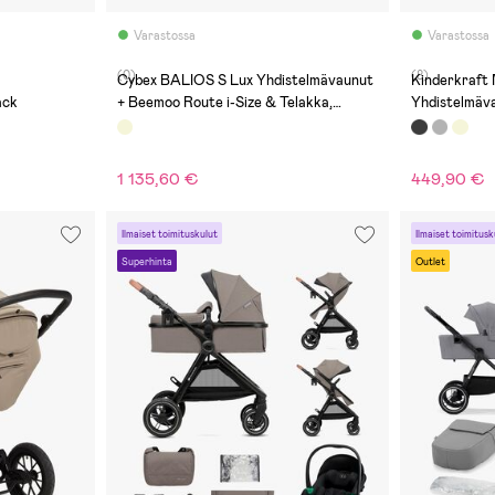
Varastossa
Varastossa
(0)
(8)
1
Cybex BALIOS S Lux Yhdistelmävaunut
Kinderkraft
ack
+ Beemoo Route i-Size & Telakka,
Yhdistelmäv
Almond Beige/Black Stone
1 135,60 €
449,90 €
Ilmaiset toimituskulut
Ilmaiset toimitusk
Superhinta
Outlet