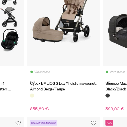
Varastossa
Varastossa
(0)
(6)
n-1
Cybex BALIOS S Lux Yhdistelmävaunut,
Beemoo Maxi
stem,
Almond Beige/Taupe
Black/Black
835,80 €
329,90 €
Ilmaiset toimituskulut
-13%