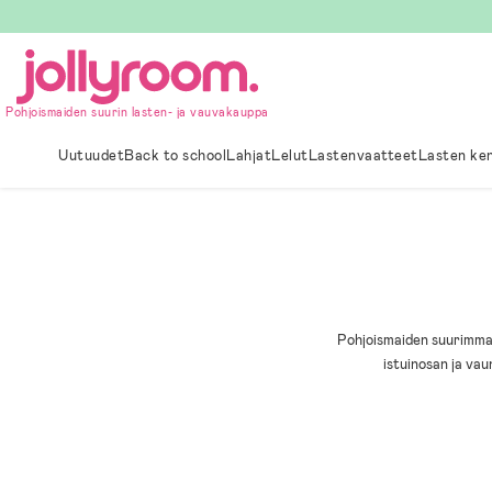
Hoppa
till
innehållet
Pohjoismaiden suurin lasten- ja vauvakauppa
Uutuudet
Back to school
Lahjat
Lelut
Lastenvaatteet
Lasten ke
Pohjoismaiden suurimma
istuinosan ja va