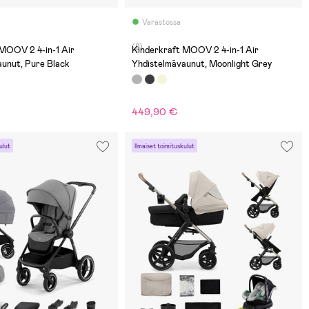
Varastossa
(8)
 MOOV 2 4-in-1 Air
Kinderkraft MOOV 2 4-in-1 Air
aunut, Pure Black
Yhdistelmävaunut, Moonlight Grey
449,90 €
ulut
Ilmaiset toimituskulut