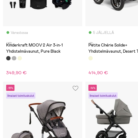
Varastossa
5 JÄLJELLÄ
(13)
(3)
Kinderkraft MOOV 2 Air 3-in-1
Petite Chérie Solide+
Yhdistelmävaunut, Pure Black
Yhdistelmävaunut, Desert 
349,90 €
414,90 €
-18%
-14%
Ilmaiset toimituskulut
Ilmaiset toimituskulut