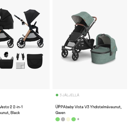
3 JÄLJELLÄ
(4)
Vesto 2 2-in-1
UPPAbaby Vista V3 Yhdistelmävaunut,
aunut, Black
Gwen