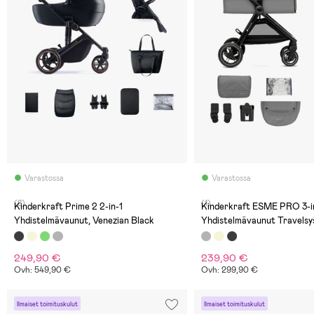
Varastossa
Varastossa
(8)
(1)
Kinderkraft Prime 2 2-in-1
Kinderkraft ESME PRO 3-i
Yhdistelmävaunut, Venezian Black
Yhdistelmävaunut Travelsy
Moonlight Grey
249,90 €
239,90 €
Ovh: 549,90 €
Ovh: 299,90 €
Ilmaiset toimituskulut
Ilmaiset toimituskulut