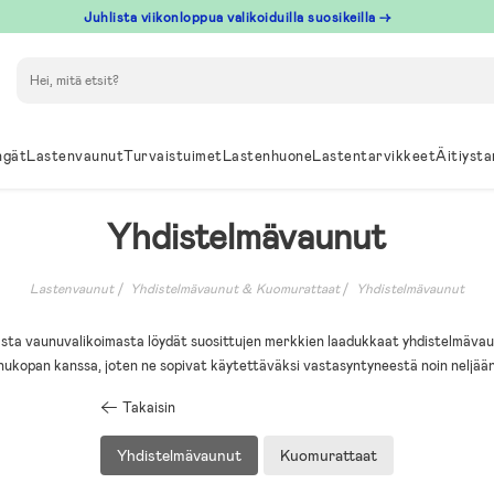
Juhlista viikonloppua valikoiduilla suosikeilla →
Hae
ngät
Lastenvaunut
Turvaistuimet
Lastenhuone
Lastentarvikkeet
Äitiysta
Yhdistelmävaunut
Lastenvaunut
Yhdistelmävaunut & Kuomurattaat
Yhdistelmävaunut
sta vaunuvalikoimasta löydät suosittujen merkkien laadukkaat yhdistelmävau
unukopan kanssa, joten ne sopivat käytettäväksi vastasyntyneestä noin neljään
Takaisin
Yhdistelmävaunut
Kuomurattaat