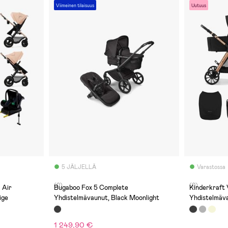
Viimeinen tilaisuus
Uutuus
5 JÄLJELLÄ
Varastossa
(0)
(0)
 Air
Bugaboo Fox 5 Complete
Kinderkraft 
ige
Yhdistelmävaunut, Black Moonlight
Yhdistelmäv
1 249,90 €