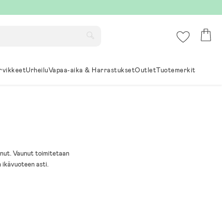
rvikkeet
Urheilu
Vapaa-aika & Harrastukset
Outlet
Tuotemerkit
nut. Vaunut toimitetaan
 ikävuoteen asti.