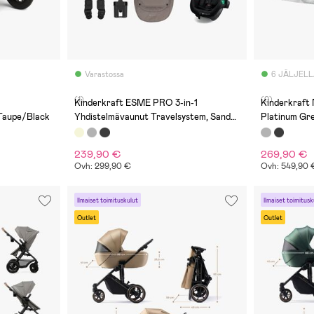
Varastossa
6 JÄLJEL
(1)
(0)
Kinderkraft ESME PRO 3-in-1
Kinderkraft
Taupe/Black
Yhdistelmävaunut Travelsystem, Sand
Platinum Gr
Beige
239,90 €
269,90 €
Ovh: 299,90 €
Ovh: 549,90 
Ilmaiset toimituskulut
Ilmaiset toimitusk
Outlet
Outlet