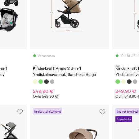
Varastossa
10 JÄLJEL
(8)
(8)
in-1
Kinderkraft Prime 2 2-in-1
Kinderkraft 
rey
Yhdistelmävaunut, Sandrose Beige
Yhdistelmäv
249,90 €
249,90 €
Ovh: 549,90 €
Ovh: 549,90 
Ilmaiset toimituskulut
Ilmaiset toimitusk
Superhinta