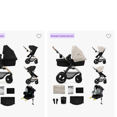
ulut
Ilmaiset toimituskulut