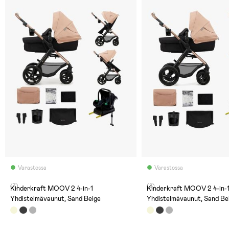
Varastossa
Varastossa
(7)
(8)
Kinderkraft MOOV 2 4-in-1
Kinderkraft MOOV 2 4-in-1
Yhdistelmävaunut, Sand Beige
Yhdistelmävaunut, Sand Be