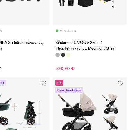
LÄ
Varastossa
(7)
 NEA 2 Yhdistelmävaunut,
Kinderkraft MOOV 2 4-in-1
ey
Yhdistelmävaunut, Moonlight Grey
399,90 €
€
ulut
-14%
Ilmaiset toimituskulut