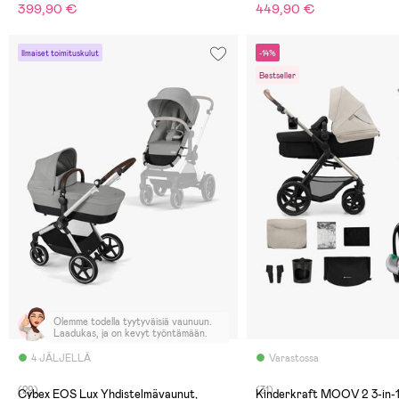
399,90 €
449,90 €
Ilmaiset toimituskulut
-14%
Bestseller
Olemme todella tyytyväisiä vaunuun.
Laadukas, ja on kevyt työntämään.
4 JÄLJELLÄ
Varastossa
(29)
(31)
Cybex EOS Lux Yhdistelmävaunut,
Kinderkraft MOOV 2 3-in-