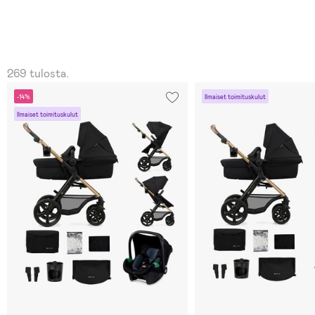
269 tulosta.
-14%
Ilmaiset toimituskulut
Ilmaiset toimituskulut