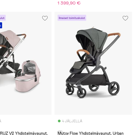
1 399,90 €
ulut
Ilmaiset toimituskulut
s
Ä
4 JÄLJELLÄ
(0)
RUZ V2 Yhdistelmävaunut,
Mutsy Flow Yhdistelmävaunut, Urban