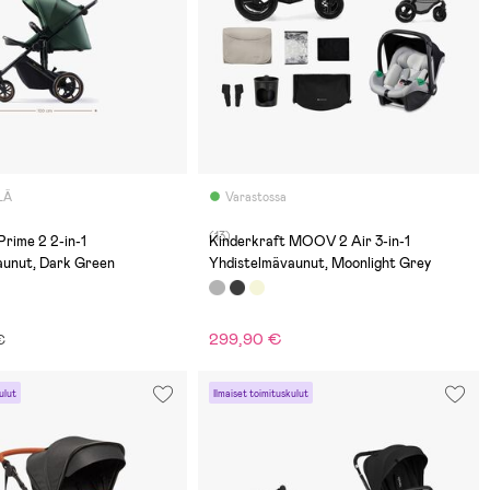
LÄ
Varastossa
(13)
Prime 2 2-in-1
Kinderkraft MOOV 2 Air 3-in-1
aunut, Dark Green
Yhdistelmävaunut, Moonlight Grey
299,90 €
€
ulut
Ilmaiset toimituskulut