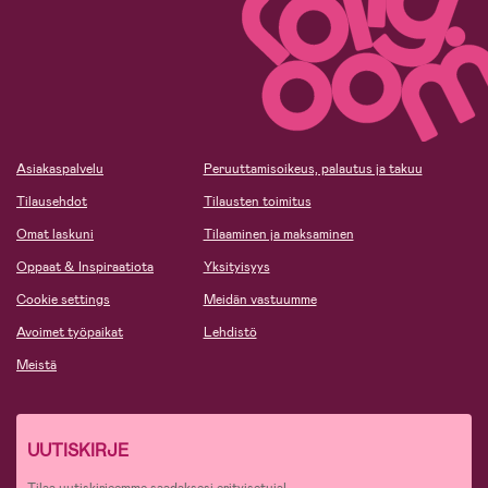
Asiakaspalvelu
Peruuttamisoikeus, palautus ja takuu
Tilausehdot
Tilausten toimitus
Omat laskuni
Tilaaminen ja maksaminen
Oppaat & Inspiraatiota
Yksityisyys
Cookie settings
Meidän vastuumme
Avoimet työpaikat
Lehdistö
Meistä
UUTISKIRJE
Tilaa uutiskirjeemme saadaksesi erityisetuja!