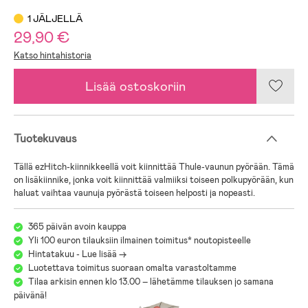
1 JÄLJELLÄ
29,90 €
Katso hintahistoria
Lisää ostoskoriin
Tuotekuvaus
Tällä ezHitch-kiinnikkeellä voit kiinnittää Thule-vaunun pyörään. Tämä
on lisäkiinnike, jonka voit kiinnittää valmiiksi toiseen polkupyörään, kun
haluat vaihtaa vaunuja pyörästä toiseen helposti ja nopeasti.
365 päivän avoin kauppa
Yli 100 euron tilauksiin ilmainen toimitus* noutopisteelle
Hintatakuu - Lue lisää ->
Luotettava toimitus suoraan omalta varastoltamme
Tilaa arkisin ennen klo 13.00 – lähetämme tilauksen jo samana
päivänä!