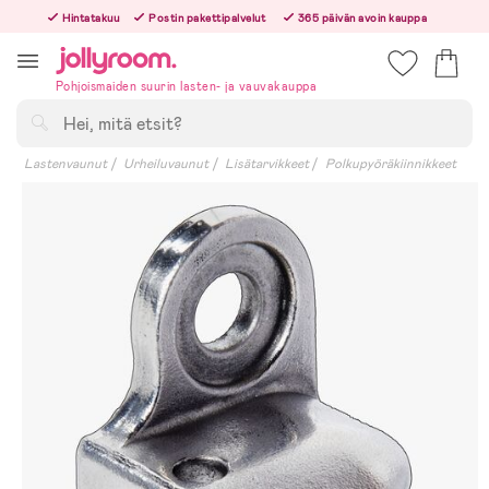
Hoppa
Hintatakuu
Postin pakettipalvelut
365 päivän avoin kauppa
till
Tilaa arkisin ennen klo 13.00 – lähetämme tilauksen jo samana päivänä!
innehållet
Pohjoismaiden suurin lasten- ja vauvakauppa
Hae
Lastenvaunut
Urheiluvaunut
Lisätarvikkeet
Polkupyöräkiinnikkeet