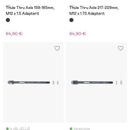
(0)
(0)
Thule Thru Axle 159-165mm,
Thule Thru Axle 217-229mm,
M12 x 1.5 Adapterit
M12 x 1.75 Adapterit
64,90 €
64,90 €
4 JÄLJELLÄ
Varastossa