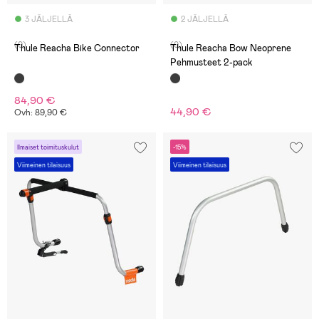
3 JÄLJELLÄ
2 JÄLJELLÄ
(0)
(0)
Thule Reacha Bike Connector
Thule Reacha Bow Neoprene
Pehmusteet 2-pack
84,90 €
44,90 €
Ovh: 89,90 €
Ilmaiset toimituskulut
-15%
Viimeinen tilaisuus
Viimeinen tilaisuus