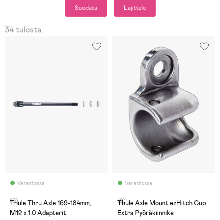
Suodata
Lajittele
34 tulosta.
Varastossa
Varastossa
(0)
(9)
Thule Thru Axle 169-184mm,
Thule Axle Mount ezHitch Cup
M12 x 1.0 Adapterit
Extra Pyöräkiinnike