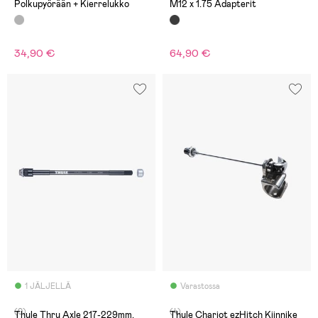
Polkupyörään + Kierrelukko
M12 x 1.75 Adapterit
34,90 €
64,90 €
1 JÄLJELLÄ
Varastossa
(0)
(4)
Thule Thru Axle 217-229mm,
Thule Chariot ezHitch Kiinnike