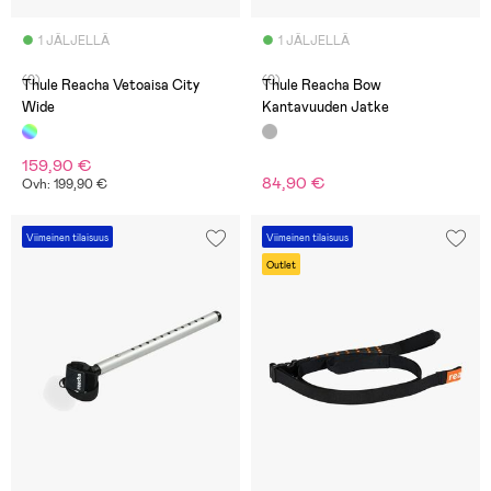
1 JÄLJELLÄ
1 JÄLJELLÄ
(0)
(0)
Thule Reacha Vetoaisa City
Thule Reacha Bow
Wide
Kantavuuden Jatke
159,90 €
84,90 €
Ovh: 199,90 €
Viimeinen tilaisuus
Viimeinen tilaisuus
Outlet