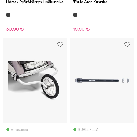
(10)
(0)
Hamax Pyöräkärryn Lisäkiinnike
Thule Aion Kiinnike
30,90 €
19,90 €
Varastossa
9 JÄLJELLÄ