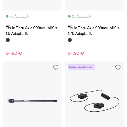
3 JÄLJELLÄ
2 JÄLJELLÄ
(0)
(0)
Thule Thru Axle 209mm, M12 x
Thule Thru Axle 209mm, M12 x
1.5 Adapterit
1.75 Adapterit
64,90 €
64,90 €
Ilmaiset toimituskulut