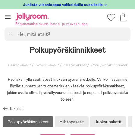
Hoppa
Juhlista viikonloppua valikoiduilla suosikeilla →
till
innehållet
Pohjoismaiden suurin lasten- ja vauvakauppa
Hae
Polkupyöräkiinnikkeet
Lastenvaunut
Urheiluvaunut
Lisätarvikkeet
Polkupyöräkiinnikkeet
Pyöräkärryllä saat lapset mukaan pyöräilyretkelle. Valikoimastamme
löydät tunnettujen tuotemerkkien kätevät polkupyöräkiinnikkeet,
joiden avulla siirrät pyöräilyvaunun helposti ja nopeasti polkupyörästä
toiseen.
Takaisin
Polkupyöräkiinnikkeet
Hiihtopaketit
Juoksupaketit
O