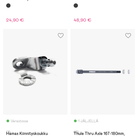
Polkupyörään
24,90 €
48,90 €
Varastossa
1 JÄLJELLÄ
(1)
(0)
Hamax Kiinnityskoukku
Thule Thru Axle 167-180mm,