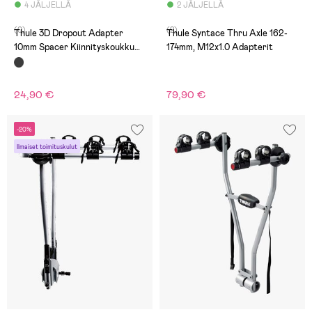
4 JÄLJELLÄ
2 JÄLJELLÄ
(0)
(2)
Thule 3D Dropout Adapter
Thule Syntace Thru Axle 162-
10mm Spacer Kiinnityskoukku
174mm, M12x1.0 Adapterit
Polkupyörään, Musta
24,90 €
79,90 €
-20%
Ilmaiset toimituskulut