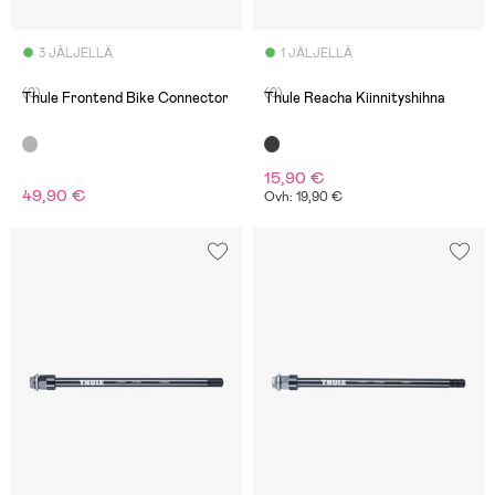
3 JÄLJELLÄ
1 JÄLJELLÄ
(0)
(0)
Thule Frontend Bike Connector
Thule Reacha Kiinnityshihna
15,90 €
49,90 €
Ovh: 19,90 €