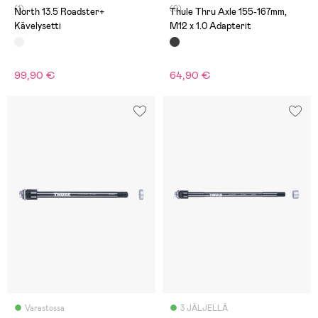
(1)
(0)
North 13.5 Roadster+
Thule Thru Axle 155-167mm,
Kävelysetti
M12 x 1.0 Adapterit
99,90 €
64,90 €
Varastossa
3 JÄLJELLÄ