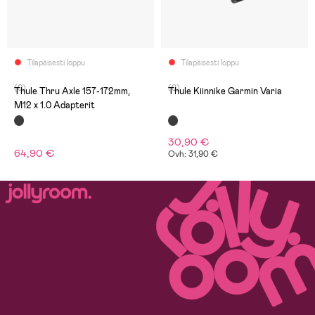
Tilapäisesti loppu
Tilapäisesti loppu
(0)
(0)
Thule Thru Axle 157-172mm,
Thule Kiinnike Garmin Varia
M12 x 1.0 Adapterit
30,90 €
64,90 €
Ovh: 31,90 €