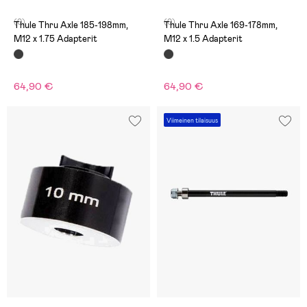
(0)
(0)
Thule Thru Axle 185-198mm,
Thule Thru Axle 169-178mm,
M12 x 1.75 Adapterit
M12 x 1.5 Adapterit
64,90 €
64,90 €
Viimeinen tilaisuus