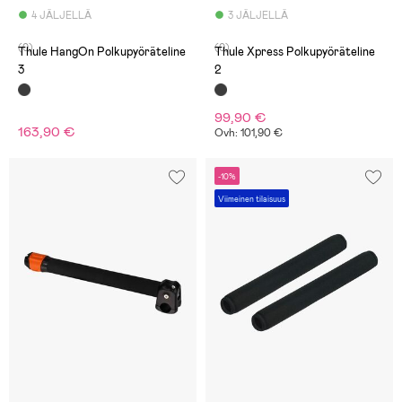
4 JÄLJELLÄ
3 JÄLJELLÄ
(0)
(0)
Thule HangOn Polkupyöräteline
Thule Xpress Polkupyöräteline
3
2
99,90 €
163,90 €
Ovh: 101,90 €
-10%
Viimeinen tilaisuus