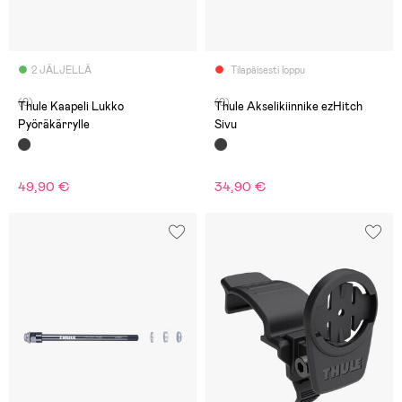
2 JÄLJELLÄ
Tilapäisesti loppu
(0)
(0)
Thule Kaapeli Lukko
Thule Akselikiinnike ezHitch
Pyöräkärrylle
Sivu
49,90 €
34,90 €