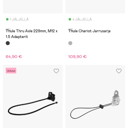
1 JÄLJELLÄ
4 JÄLJELLÄ
(0)
(0)
Thule Thru Axle 229mm, M12 x
Thule Chariot Jarrusarja
1.5 Adapterit
64,90 €
109,90 €
Uutuus