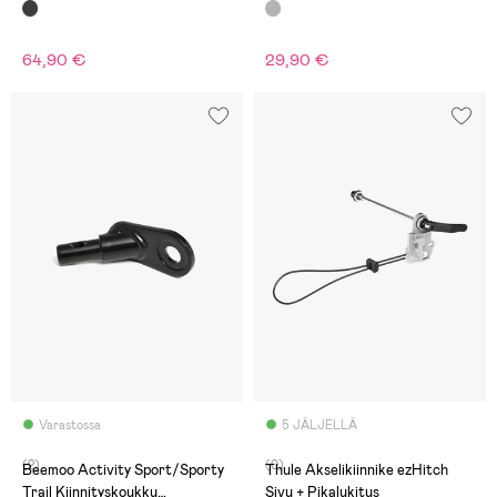
64,90 €
29,90 €
Varastossa
5 JÄLJELLÄ
(2)
(0)
Beemoo Activity Sport/Sporty
Thule Akselikiinnike ezHitch
Trail Kiinnityskoukku
Sivu + Pikalukitus