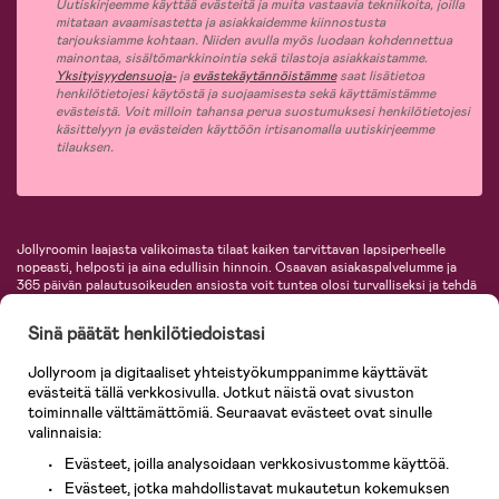
Uutiskirjeemme käyttää evästeitä ja muita vastaavia tekniikoita, joilla
mitataan avaamisastetta ja asiakkaidemme kiinnostusta
tarjouksiamme kohtaan. Niiden avulla myös luodaan kohdennettua
mainontaa, sisältömarkkinointia sekä tilastoja asiakkaistamme.
Yksityisyydensuoja-
ja
evästekäytännöistämme
saat lisätietoa
henkilötietojesi käytöstä ja suojaamisesta sekä käyttämistämme
evästeistä. Voit milloin tahansa perua suostumuksesi henkilötietojesi
käsittelyyn ja evästeiden käyttöön irtisanomalla uutiskirjeemme
tilauksen.
Jollyroomin laajasta valikoimasta tilaat kaiken tarvittavan lapsiperheelle
nopeasti, helposti ja aina edullisin hinnoin. Osaavan asiakaspalvelumme ja
365 päivän palautusoikeuden ansiosta voit tuntea olosi turvalliseksi ja tehdä
ostoksia hyvillä mielin. Jollyroomilta saat lastenvaunut, turvaistuimet,
vaatteet vauvoille ja lapsille, inspiroivia sisustustuotteita lastenhuoneeseen,
Sinä päätät henkilötiedoistasi
lastentarvikkeita sekä paljon muuta. Meiltä löydät lukuisia tunnettuja
tuotemerkkejä, kuten Britax, Maxi-Cosi, Baby Jogger, BabyBjörn, Didriksons,
Jollyroom ja digitaaliset yhteistyökumppanimme käyttävät
KidKraft, Ergobaby, Philips Avent, Neonate, Cybex, LEGO ja monia muita!
evästeitä tällä verkkosivulla. Jotkut näistä ovat sivuston
Tervetuloa shoppailemaan Pohjoismaiden suurimpaan lastentarvikkeiden
verkkokauppaan!
toiminnalle välttämättömiä. Seuraavat evästeet ovat sinulle
valinnaisia:
Evästeet, joilla analysoidaan verkkosivustomme käyttöä.
Evästeet, jotka mahdollistavat mukautetun kokemuksen