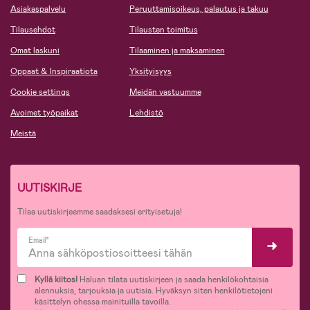
Asiakaspalvelu
Peruuttamisoikeus, palautus ja takuu
Tilausehdot
Tilausten toimitus
Omat laskuni
Tilaaminen ja maksaminen
Oppaat & Inspiraatiota
Yksityisyys
Cookie settings
Meidän vastuumme
Avoimet työpaikat
Lehdistö
Meistä
UUTISKIRJE
Tilaa uutiskirjeemme saadaksesi erityisetuja!
Email*
Kyllä kiitos!
Haluan tilata uutiskirjeen ja saada henkilökohtaisia
alennuksia, tarjouksia ja uutisia. Hyväksyn siten henkilötietojeni
käsittelyn ohessa mainituilla tavoilla.