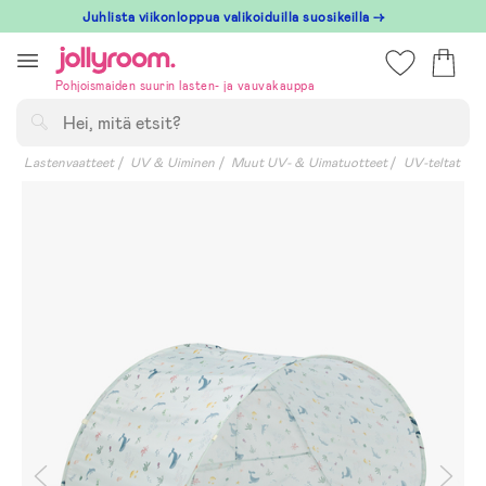
Hoppa
Juhlista viikonloppua valikoiduilla suosikeilla →
till
innehållet
Pohjoismaiden suurin lasten- ja vauvakauppa
Hae
Lastenvaatteet
UV & Uiminen
Muut UV- & Uimatuotteet
UV-teltat