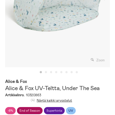
Zoom
Alice & Fox
Alice & Fox UV-Teltta, Under The Sea
Artikkelinro.
10320863
(4)
Näytä kaikki arvostelut
-8%
End of Season
Superhinta
UV