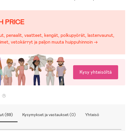
H PRICE
t, penaalit, vaatteet, kengät, polkupyörät, lastenvaunut,
imet, vetokärryt ja paljon muuta huippuhinnoin →
Kysy yhteisöltä
ut (69)
Kysymykset ja vastaukset (0)
Yhteisö