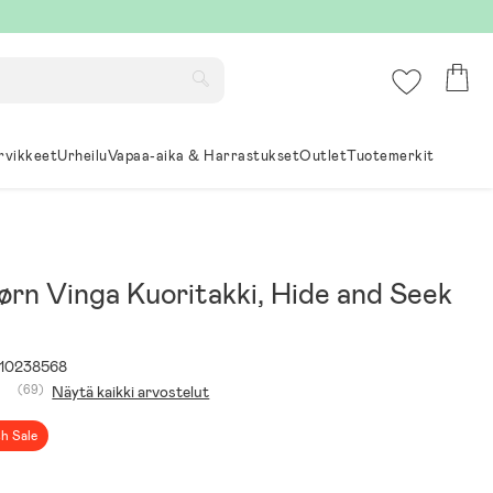
rvikkeet
Urheilu
Vapaa-aika & Harrastukset
Outlet
Tuotemerkit
ørn Vinga Kuoritakki, Hide and Seek
10238568
(69)
Näytä kaikki arvostelut
sh Sale