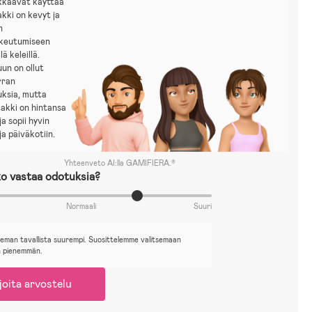
ykkäävät käyttää
akki on kevyt ja
n
keutumiseen
lä keleillä.
un on ollut
rran
ksia, mutta
 takki on hintansa
ja sopii hyvin
ja päiväkotiin.
Yhteenveto AI:lla GAMIFIERA.®
o vastaa odotuksia?
Normaali
Suuri
ieman tavallista suurempi. Suosittelemme valitsemaan
n pienemmän.
joita arvostelu