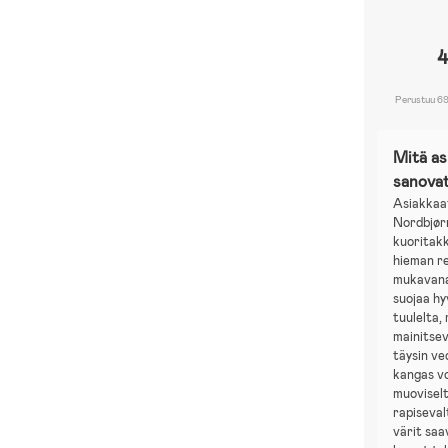
4
Perustuu 69
Mitä a
sanova
Asiakkaa
Nordbjør
kuoritakk
hieman re
mukavana
suojaa hy
tuulelta,
mainitsev
täysin ve
kangas v
muoviselt
rapiseval
värit saav