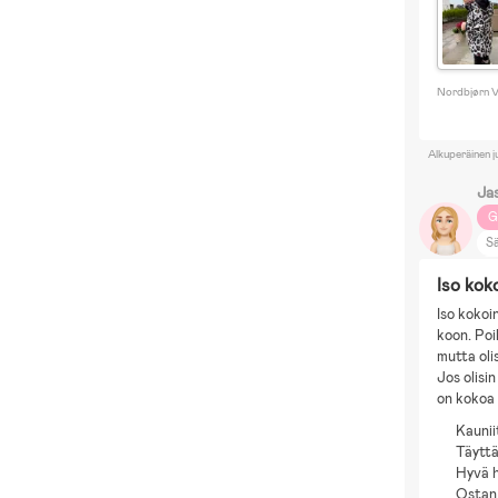
Nordbjørn Vi
Alkuperäinen j
Ja
G
S
B
Iso kok
K
Iso kokoi
koon. Poi
mutta olis
Jos olisi
on kokoa 
Kaunii
Täytt
Hyvä 
Ostan