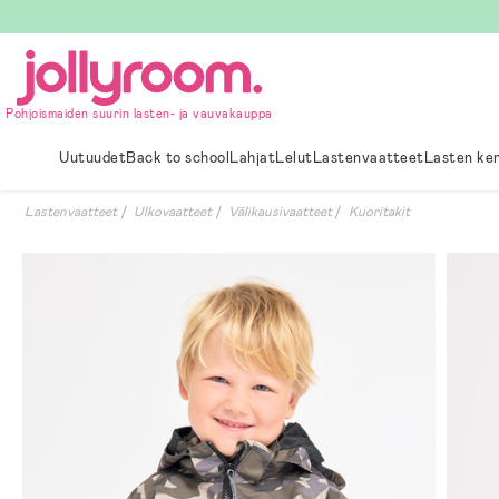
Hoppa
till
innehållet
Pohjoismaiden suurin lasten- ja vauvakauppa
Uutuudet
Back to school
Lahjat
Lelut
Lastenvaatteet
Lasten ke
Lastenvaatteet
Ulkovaatteet
Välikausivaatteet
Kuoritakit