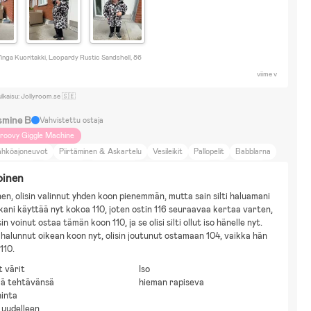
nga Kuoritakki, Leopardy Rustic Sandshell, 86
viime v
ulkaisu: Jollyroom.se 🇸🇪
smine B
Vahvistettu ostaja
roovy Giggle Machine
ähköajoneuvot
Piirtäminen & Askartelu
Vesileikit
Pallopelit
Babblarna
aby Shark
Paw Patrol
Disney Cars
Disney Musse Pigg
Omakotitalo
oinen
ävely
Kauneus ja muoti
Koti ja puutarha
Neutraalit sävyt
Britax smile 2
nen, olisin valinnut yhden koon pienemmän, mutta sain silti haluamani 
kani käyttää nyt kokoa 110, joten ostin 116 seuraavaa kertaa varten, 
in voinut ostaa tämän koon 110, ja se olisi silti ollut iso hänelle nyt. 
n halunnut oikean koon nyt, olisin joutunut ostamaan 104, vaikka hän 
110.
t värit
Iso
ää tehtävänsä
hieman rapiseva
hinta
 uudelleen