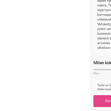
lapset t
takkia. T
sopii hyvi
kerrospu
viileämmil
Vetoketju
jonkin ve
huomautu
yleisesti
arvoinen 
ulkoiluun 
Miten kok
Pieni
Tuote on h
yhden koo
Kir