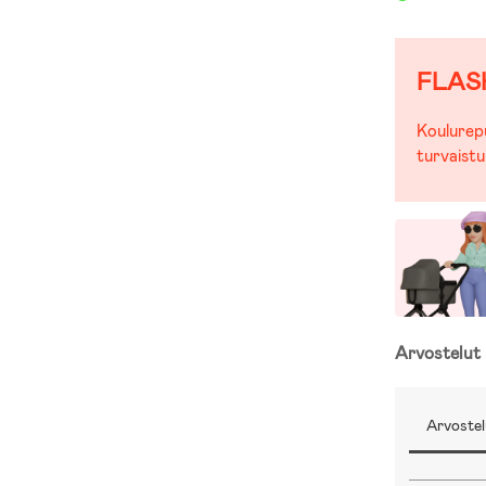
FLAS
Koulurepu
turvaistu
Arvostelut
Arvostel