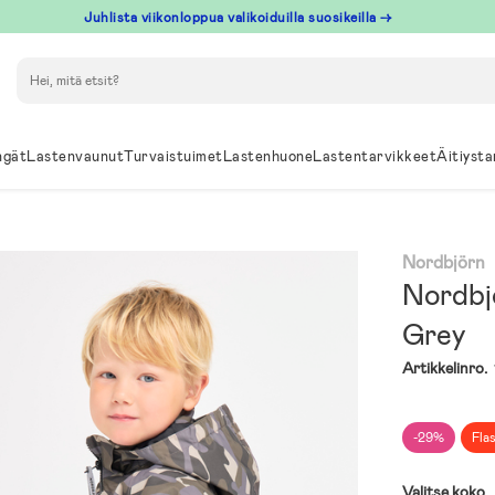
Juhlista viikonloppua valikoiduilla suosikeilla →
Hae
ngät
Lastenvaunut
Turvaistuimet
Lastenhuone
Lastentarvikkeet
Äitiysta
Nordbjörn
Nordbj
Grey
Artikkelinro.
-29%
Fla
Valitse koko