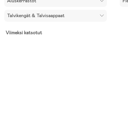
Aluskerrastot
Fl
Talvikengät & Talvisaappaat
Viimeksi katsotut