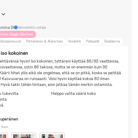
smine B
Vahvistettu ostaja
roovy Giggle Machine
ähköajoneuvot
Piirtäminen & Askartelu
Vesileikit
Pallopelit
Babblarna
aby Shark
Paw Patrol
Disney Cars
Disney Musse Pigg
Omakotitalo
 iso kokoinen
ävely
Kauneus ja muoti
Koti ja puutarha
Neutraalit sävyt
Britax smile 2
ehtävänsä hyvin! Iso kokoinen, tyttäreni käyttää 86/92 vaatteissa, 
ovaatteissa, ostin 86 takissa, mutta se on enemmän kuin 92 
Käärii hihat ylös eikä ole ongelmaa, että se on pitkä, koska se peittää 
Kasvuvaraa on runsaasti. Voisi hyvin käyttää kokoa 80 ilman 
 Hyvä takki tähän hintaan, aion jatkaa tämän merkin ostamista.
 tukevilta
Helppo valita väärä koko
inta
vä
kuperäinen
 Suuri