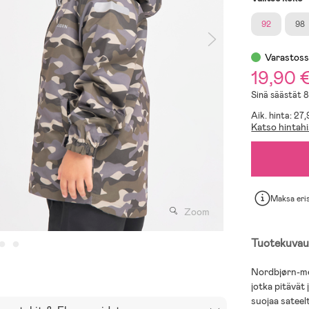
92
98
Varastos
19,90 
Sinä säästät 
Aik. hinta: 27
Katso hintahi
Maksa eri
Zoom
Tuotekuvau
Nordbjørn-mer
jotka pitävät
suojaa sateelt