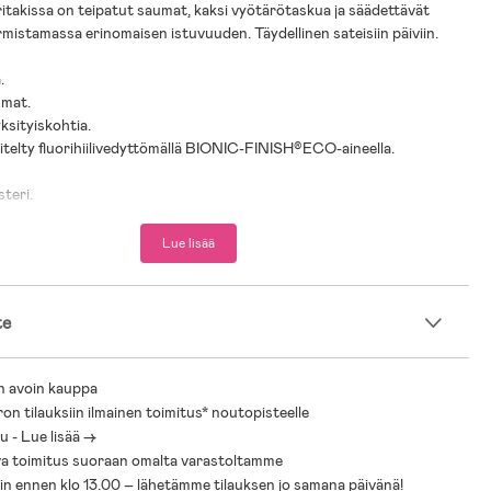
ritakissa on teipatut saumat, kaksi vyötärötaskua ja säädettävät
mistamassa erinomaisen istuvuuden. Täydellinen sateisiin päiviin.
.
umat.
yksityiskohtia.
sitelty fluorihiilivedyttömällä BIONIC-FINISH®ECO-aineella.
steri.
uus:
Lue lisää
: 110 cm
: 116
Koko ja istuvuus:
te
a:
n avoin kauppa
ron tilauksiin ilmainen toimitus* noutopisteelle
 - Lue lisää ->
a toimitus suoraan omalta varastoltamme
sin ennen klo 13.00 – lähetämme tilauksen jo samana päivänä!