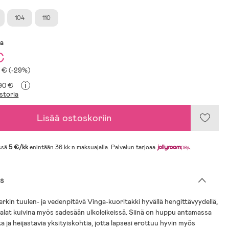
104
110
sa
€
8 € (-29%)
i
,90 €
storia
Lisää ostoskoriin
ssä
5 €/kk
enintään 36 kk:n maksuajalla. Palvelun tarjoaa
.
s
kin tuulen- ja vedenpitävä Vinga-kuoritakki hyvällä hengittävyydellä,
 jalat kuivina myös sadesään ulkoleikeissä. Siinä on huppu antamassa
a ja heijastavia yksityiskohtia, jotta lapsesi erottuu hyvin myös