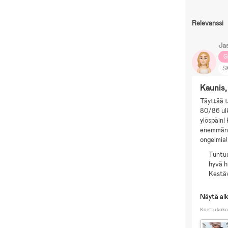
Relevanssi
Ja
G
S
B
Kaunis,
K
Täyttää t
80/86 ulk
ylöspäin! 
enemmän! 
ongelmia!
Tuntuu
hyvä h
Kestä
Näytä al
Koettu koko: