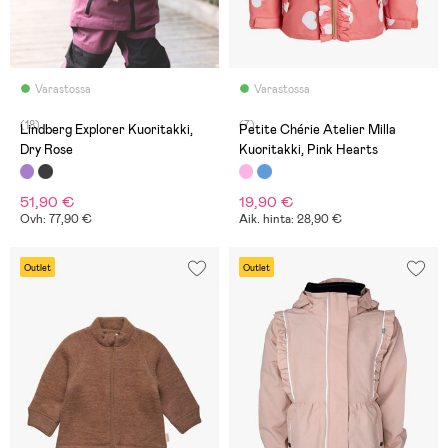
Varastossa
Varastossa
(18)
(7)
Lindberg Explorer Kuoritakki,
Petite Chérie Atelier Milla
Dry Rose
Kuoritakki, Pink Hearts
51,90 €
19,90 €
Ovh: 77,90 €
Aik. hinta: 28,90 €
Outlet
Outlet