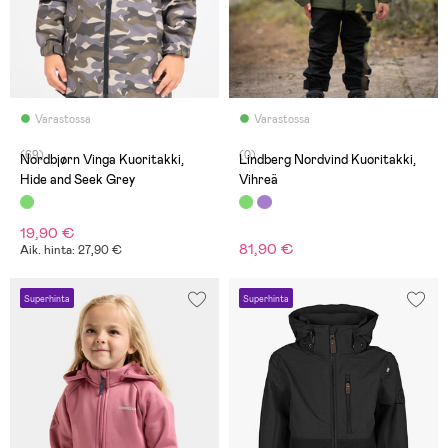
Varastossa
Varastossa
(69)
(0)
Nordbjørn Vinga Kuoritakki,
Lindberg Nordvind Kuoritakki,
Hide and Seek Grey
Vihreä
19,90 €
81,90 €
Aik. hinta: 27,90 €
Superhinta
Superhinta