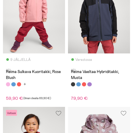
9 JÄLJELLÄ
Varastossa
(0)
(0)
Reima Sulkava Kuoritakki, Rose
Reima Vaeltaa Hybriditakki,
Blush
Musta
59,90 €
79,90 €
(
Ilman dealia
69,90 €
)
Uutuus