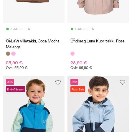
3 JÄLJELLÄ
1 JÄLJELLÄ
(4)
(0)
CeLaVi Villatakki, Coca Mocha
Lindberg Luna Kuoritakki, Rose
Melange
23,90 €
28,90 €
Ovh: 55,90 €
Ovh: 86,90 €
-10%
-12%
End of Season
Flash Sale