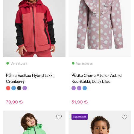
Varastossa
Varastossa
(0)
(8)
Reima Vaeltaa Hybriditakki,
Petite Chérie Atelier Astrid
Cranberry
Kuoritakki, Daisy Lilac
79,90 €
31,90 €
Superhinta