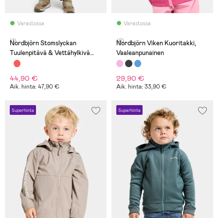
Varastossa
Varastossa
(1)
(8)
Nordbjörn Stomslyckan
Nordbjörn Viken Kuoritakki,
Tuulenpitävä & Vettähylkivä
Vaaleanpunainen
Vaatesetti, Lint/Deep Depths
44,90 €
29,90 €
Aik. hinta: 47,90 €
Aik. hinta: 33,90 €
Superhinta
Superhinta