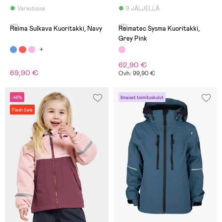
Varastossa
9 JÄLJELLÄ
(0)
(0)
Reima Sulkava Kuoritakki, Navy
Reimatec Sysma Kuoritakki,
Grey Pink
62,90 €
69,90 €
Ovh: 99,90 €
-46%
Ilmaiset toimituskulut
Flash Sale