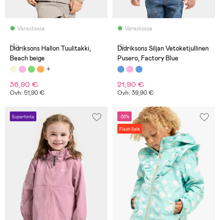
Varastossa
Varastossa
(3)
(1)
Didriksons Hallon Tuulitakki,
Didriksons Siljan Vetoketjullinen
Beach beige
Pusero, Factory Blue
36,90 €
21,90 €
Ovh: 51,90 €
Ovh: 39,90 €
Superhinta
-38%
Flash Sale