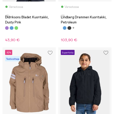
Varastossa
Varastossa
(2)
(2)
Didriksons Bladet Kuoritakki,
Lindberg Drammen Kuoritakki,
Dusty Pink
Petroleum
43,90 €
103,90 €
-10%
Superhinta
Testivoittaja