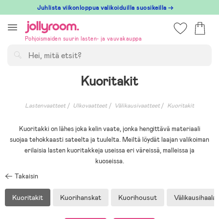
Hoppa
Juhlista viikonloppua valikoiduilla suosikeilla →
till
innehållet
Pohjoismaiden suurin lasten- ja vauvakauppa
Hae
Kuoritakit
Lastenvaatteet
Ulkovaatteet
Välikausivaatteet
Kuoritakit
Kuoritakki on lähes joka kelin vaate, jonka hengittävä materiaali
suojaa tehokkaasti sateelta ja tuulelta. Meiltä löydät laajan valikoiman
erilaisia lasten kuoritakkeja useissa eri väreissä, malleissa ja
kuoseissa.
Takaisin
Kuoritakit
Kuorihanskat
Kuorihousut
Välikausihaalar