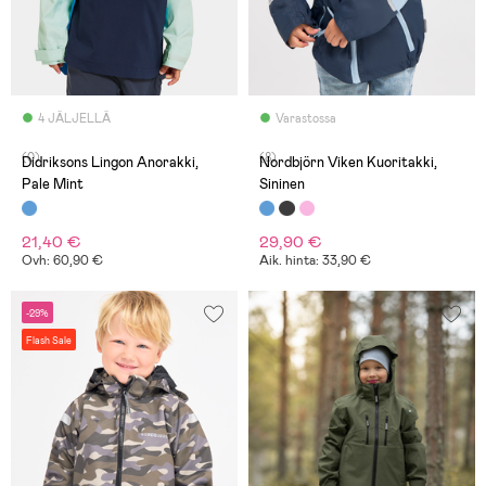
4 JÄLJELLÄ
Varastossa
(0)
(8)
Didriksons Lingon Anorakki,
Nordbjörn Viken Kuoritakki,
Pale Mint
Sininen
21,40 €
29,90 €
Ovh: 60,90 €
Aik. hinta: 33,90 €
-29%
Flash Sale