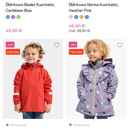
(2)
(4)
Didriksons Bladet Kuoritakki,
Didriksons Norma Kuoritakki,
Caribbean Blue
Heather Pink
48,90 €
43,90 €
Ovh: 69,90 €
-40%
-38%
Flash Sale
Flash Sale
Varastossa
Varastossa