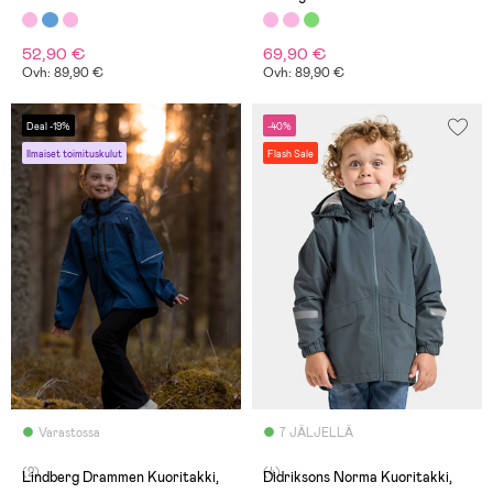
52,90 €
69,90 €
Ovh: 89,90 €
Ovh: 89,90 €
Deal -19%
-40%
Ilmaiset toimituskulut
Flash Sale
Varastossa
7 JÄLJELLÄ
(2)
(4)
Lindberg Drammen Kuoritakki,
Didriksons Norma Kuoritakki,