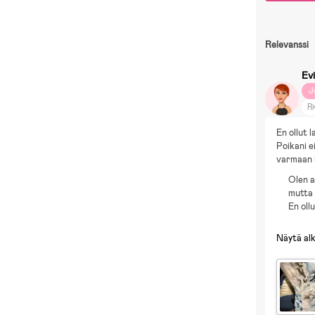
Relevanssi
Ev
J
Ri
En ollut 
Poikani e
varmaan 
Olen a
mutta 
En oll
Näytä al