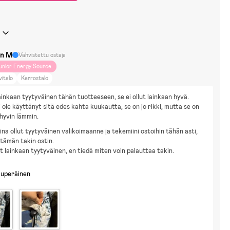
in M
Vahvistettu ostaja
unior Energy Source
vitalo
Kerrostalo
lainkaan tyytyväinen tähän tuotteeseen, se ei ollut lainkaan hyvä. 
i ole käyttänyt sitä edes kahta kuukautta, se on jo rikki, mutta se on 
hyvin lämmin.
ina ollut tyytyväinen valikoimaanne ja tekemiini ostoihin tähän asti,
tämän takin ostin.
ut lainkaan tyytyväinen, en tiedä miten voin palauttaa takin.
kuperäinen