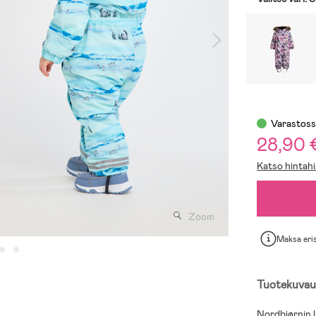
Varastos
28,90 
Katso hintahi
Zoom
Maksa eri
Tuotekuvau
Nordbjørnin 