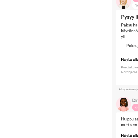
N
P
Pysyy 
Paksu haa
käytännös
yli.
Paksu,
Näytä al
Koettu koko
Nordbjørn F
Alkuperäinen j
Di
J
Huippulaa
mutta en 
Näytä al