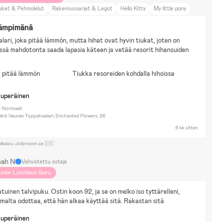
uket & Pehmolelut
Rakennussarjat & Legot
Hello Kitty
My little pony
ippi Långstrump
Kerrostalo
Kävely
Matkustelu
Kauneus ja muoti
lämpimänä
lari, joka pitää lämmön, mutta hihat ovat hyvin tiukat, joten on 
sä mahdotonta saada lapasia käteen ja vetää resorit hihansuiden 
 pitää lämmön
Tiukka resoreiden kohdalla hihoissa
kuperäinen
: Normaali
årö Vauvan Toppahaalari, Enchanted Flowers, 86
6 kk sitten
ulkaisu: Jollyroom.se 🇸🇪
nah N
Vahvistettu ostaja
unior Lunchbox Guru
tuinen talvipuku. Ostin koon 92, ja se on melko iso tyttärelleni, 
malta odottaa, että hän alkaa käyttää sitä. Rakastan sitä
kuperäinen