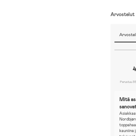
Arvostelut
Arvostel
4
Perustuu 35
Mitä a
sanova
Asiakkaa
Nordbjør
toppahaa
kauniina 