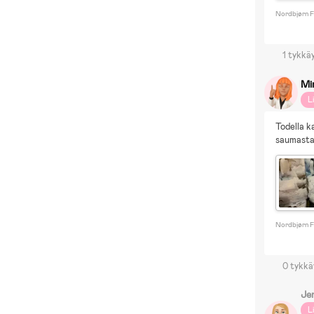
Nordbjørn F
1 tykkä
Mi
L
Todella k
saumasta
Nordbjørn F
0 tykkä
Je
L