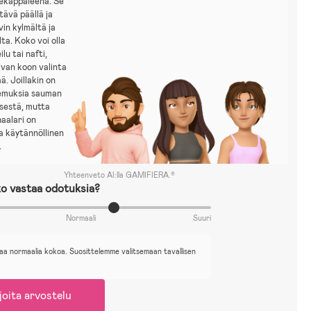
tekappaleena. Se
tävä päällä ja
vin kylmältä ja
ta. Koko voi olla
lu tai nafti,
ivan koon valinta
ä. Joillakin on
kemuksia sauman
sestä, mutta
haalari on
ja käytännöllinen
.
Yhteenveto AI:lla GAMIFIERA.®
o vastaa odotuksia?
Normaali
Suuri
aa normaalia kokoa. Suosittelemme valitsemaan tavallisen
joita arvostelu