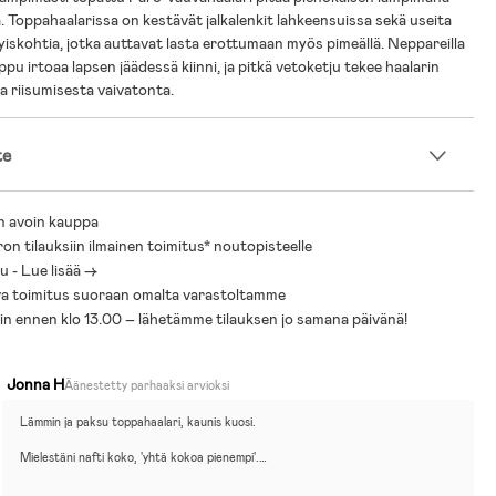
la. Toppahaalarissa on kestävät jalkalenkit lahkeensuissa sekä useita
tyiskohtia, jotka auttavat lasta erottumaan myös pimeällä. Neppareilla
ppu irtoaa lapsen jäädessä kiinni, ja pitkä vetoketju tekee haalarin
a riisumisesta vaivatonta.
te
n avoin kauppa
ron tilauksiin ilmainen toimitus* noutopisteelle
 - Lue lisää ->
a toimitus suoraan omalta varastoltamme
sin ennen klo 13.00 – lähetämme tilauksen jo samana päivänä!
Jonna H
Äänestetty parhaaksi arvioksi
Lämmin ja paksu toppahaalari, kaunis kuosi.
Mielestäni nafti koko, 'yhtä kokoa pienempi'.
Haalari 92cm mitat;
-niska-haara n.52cm