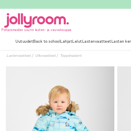
Hoppa
till
innehållet
Pohjoismaiden suurin lasten- ja vauvakauppa
Uutuudet
Back to school
Lahjat
Lelut
Lastenvaatteet
Lasten ke
Lastenvaatteet
Ulkovaatteet
Toppahaalarit