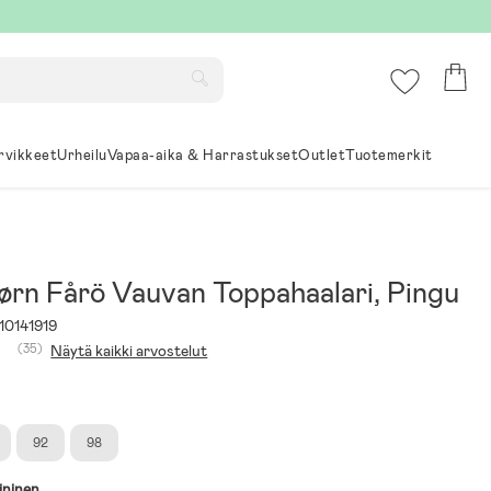
rvikkeet
Urheilu
Vapaa-aika & Harrastukset
Outlet
Tuotemerkit
ørn Fårö Vauvan Toppahaalari, Pingu
10141919
(35)
Näytä kaikki arvostelut
92
98
ininen