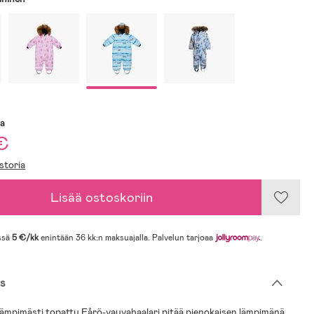
sa
€
storia
Lisää ostoskoriin
ssä
5 €/kk
enintään 36 kk:n maksuajalla. Palvelun tarjoaa
.
s
lämpimästi topattu Fårö-vauvahaalari pitää pienokaisen lämpimänä