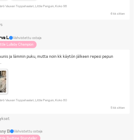
årö Vauvan Toppahaalari, Little Penguin, Koko 98
6 kk sitten
ys
rva L
Vahvistettu ostaja
ittle Lullaby Champion
aunis ja lämmin puku, mutta noin kk käytön jälkeen repesi pepun 
.
årö Vauvan Toppahaalari, Little Penguin, Koko 80
5 kk sitten
ykset
nny B
Vahvistettu ostaja
ittle Bedtime Storyteller