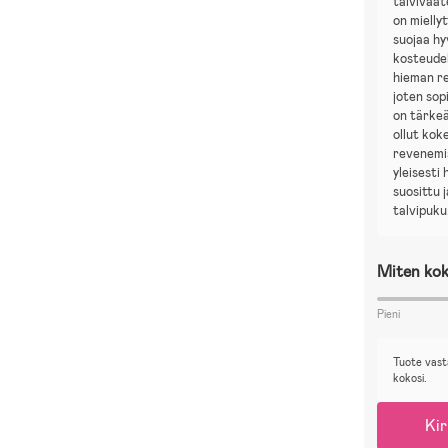
talvivaa
on miellyt
suojaa hy
kosteudel
hieman rei
joten sop
on tärkeä
ollut ko
revenemi
yleisesti 
suosittu 
talvipuku
Miten kok
Pieni
Tuote vast
kokosi.
Kir