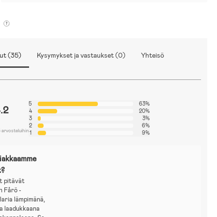
-haara-lahkeensuu n.31cm
-kainalo-hihansuu n.24cm
-kainalo-kainalo n.37cm
Fleecevuori vartalossa ja nilkkoihin asti, käsivarsissa liukas vuorikangas.
Vyötäröllä kuminauha ja nappi kiristys.
Karvareunuksen saa hupusta irti.
ut (35)
Kysymykset ja vastaukset (0)
Yhteisö
5
63%
.2
4
20%
3
3%
2
6%
 arvosteluihin
1
9%
siakkaamme
t?
t pitävät
n Fårö -
laria lämpimänä,
ja laadukkaana