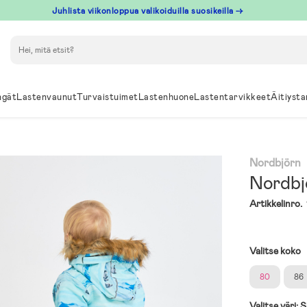
Juhlista viikonloppua valikoiduilla suosikeilla →
Hae
ngät
Lastenvaunut
Turvaistuimet
Lastenhuone
Lastentarvikkeet
Äitiysta
Nordbjörn
Nordbj
Artikkelinro.
Valitse koko
80
86
Valitse väri:
S