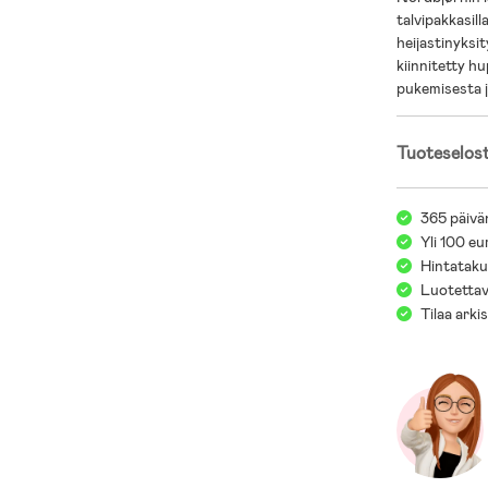
talvipakkasil
heijastinyksi
kiinnitetty hu
pukemisesta j
Tuoteselos
365 päivä
Yli 100 eu
Hintatakuu
Luotettav
Tilaa arki