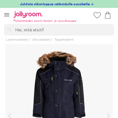
Hoppa
Juhlista viikonloppua valikoiduilla suosikeilla →
till
innehållet
Pohjoismaiden suurin lasten- ja vauvakauppa
Hae
Lastenvaatteet
Ulkovaatteet
Toppahaalarit