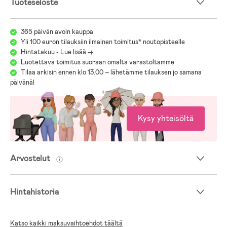
Tuoteseloste
– Sivutaskut
– Säädettävä vyötärö
– Tuulisuojallinen vetoketju
365 päivän avoin kauppa
– Ei sisällä PFC-yhdisteitä
Yli 100 euron tilauksiin ilmainen toimitus* noutopisteelle
– BIONIC-FINISH®ECO -kylläste
Hintatakuu - Lue lisää ->
Luotettava toimitus suoraan omalta varastoltamme
– Päälliskangas: 100 % polyesteri.
Tilaa arkisin ennen klo 13.00 – lähetämme tilauksen jo samana
– Vuori: 100 % polyesteri.
päivänä!
Kysy yhteisöltä
Arvostelut
Hintahistoria
Katso kaikki maksuvaihtoehdot täältä