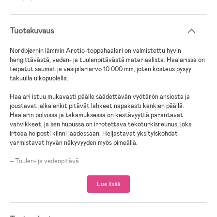
Tuotekuvaus
Nordbjørnin lämmin Arctic-toppahaalari on valmistettu hyvin
hengittävästä, veden- ja tuulenpitävästä materiaalista. Haalarissa on
teipatut saumat ja vesipilariarvo 10 000 mm, joten kosteus pysyy
takuulla ulkopuolella.
Haalari istuu mukavasti päälle säädettävän vyötärön ansiosta ja
joustavat jalkalenkit pitävät lahkeet napakasti kenkien päällä.
Haalarin polvissa ja takamuksessa on kestävyyttä parantavat
vahvikkeet, ja sen hupussa on irrotettava tekoturkisreunus, joka
irtoaa helposti kiinni jäädessään. Heijastavat yksityiskohdat
varmistavat hyvän näkyvyyden myös pimeällä.
– Tuulen- ja vedenpitävä
– Hengittää hyvin
– Irrotettava huppu
Lue lisää
– Heijastinyksityiskohdat
– Fleecevuori kauluksessa
– Vahvistetut polvet ja takamus
– Jalkalenkit