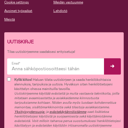
Cookie settings
Meidän vastuumme
Avoimet työpaikat
Lehdistö
Meistä
UUTISKIRJE
Tilaa uutiskirjeemme saadaksesi erityisetuja!
Email*
Kyllä kiitos!
Haluan tilata uutiskirjeen ja saada henkilökohtaisia
alennuksia, tarjouksia ja uutisia. Hyväksyn siten henkilötietojeni
käsittelyn ohessa mainituilla tavoilla.
Uutiskirjeemme käyttää evästeitä ja muita vastaavia tekniikoita, joilla
mitataan avaamisastetta ja asiakkaidemme kiinnostusta
tarjouksiamme kohtaan. Niiden avulla myös luodaan kohdennettua
mainontaa, sisältömarkkinointia sekä tilastoja asiakkaistamme.
Yksityisyydensuoja-
ja
evästekäytännöistämme
saat lisätietoa
henkilötietojesi käytöstä ja suojaamisesta sekä käyttämistämme
evästeistä. Voit milloin tahansa perua suostumuksesi henkilötietojesi
käsittelyyn ja evästeiden käyttöön irtisanomalla uutiskirjeemme