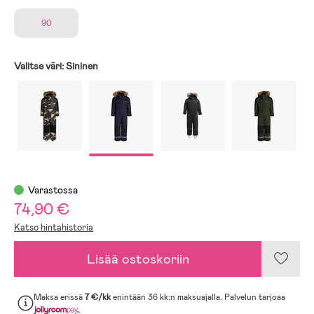
90
Valitse väri:
Sininen
Varastossa
74,90 €
Katso hintahistoria
Lisää ostoskoriin
Maksa erissä
7 €/kk
enintään 36 kk:n maksuajalla. Palvelun tarjoaa
.