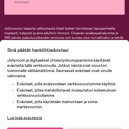
tilauksen.
Jollyroomin laajasta valikoimasta tilaat kaiken tarvittavan lapsiperheelle
nopeasti, helposti ja aina edullisin hinnoin. Osaavan asiakaspalvelumme ja
365 päivän palautusoikeuden ansiosta voit tuntea olosi turvalliseksi ja tehdä
ostoksia hyvillä mielin. Jollyroomilta saat lastenvaunut, turvaistuimet,
vaatteet vauvoille ja lapsille, inspiroivia sisustustuotteita lastenhuoneeseen,
Sinä päätät henkilötiedoistasi
lastentarvikkeita sekä paljon muuta. Meiltä löydät lukuisia tunnettuja
tuotemerkkejä, kuten Britax, Maxi-Cosi, Baby Jogger, BabyBjörn, Didriksons,
Jollyroom ja digitaaliset yhteistyökumppanimme käyttävät
KidKraft, Ergobaby, Philips Avent, Neonate, Cybex, LEGO ja monia muita!
evästeitä tällä verkkosivulla. Jotkut näistä ovat sivuston
Tervetuloa shoppailemaan Pohjoismaiden suurimpaan lastentarvikkeiden
verkkokauppaan!
toiminnalle välttämättömiä. Seuraavat evästeet ovat sinulle
valinnaisia:
Evästeet, joilla analysoidaan verkkosivustomme käyttöä.
Evästeet, jotka mahdollistavat mukautetun kokemuksen
verkkosivustollamme.
Evästeet, joita käytetään mainontaan ja some-
Asiakaspalvelu
markkinointiin.
Lue lisää evästeistä
© 2026 Jollyroom AB. Kaikki oikeudet pidätetään.