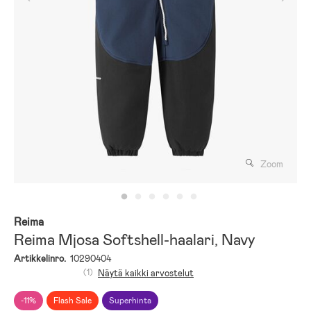
Zoom
Reima
Reima Mjosa Softshell-haalari, Navy
Artikkelinro.
10290404
(1)
Näytä kaikki arvostelut
-11%
Flash Sale
Superhinta