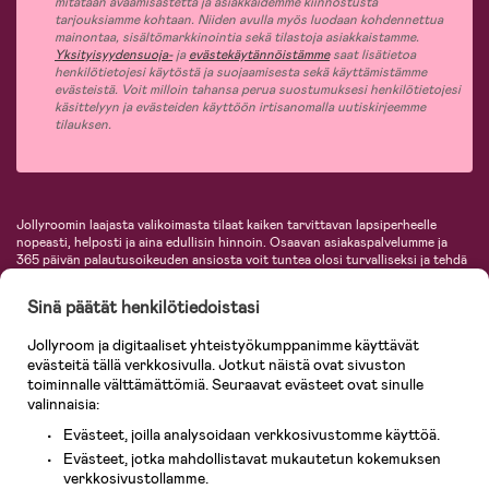
mitataan avaamisastetta ja asiakkaidemme kiinnostusta
tarjouksiamme kohtaan. Niiden avulla myös luodaan kohdennettua
mainontaa, sisältömarkkinointia sekä tilastoja asiakkaistamme.
Yksityisyydensuoja-
ja
evästekäytännöistämme
saat lisätietoa
henkilötietojesi käytöstä ja suojaamisesta sekä käyttämistämme
evästeistä. Voit milloin tahansa perua suostumuksesi henkilötietojesi
käsittelyyn ja evästeiden käyttöön irtisanomalla uutiskirjeemme
tilauksen.
Jollyroomin laajasta valikoimasta tilaat kaiken tarvittavan lapsiperheelle
nopeasti, helposti ja aina edullisin hinnoin. Osaavan asiakaspalvelumme ja
365 päivän palautusoikeuden ansiosta voit tuntea olosi turvalliseksi ja tehdä
ostoksia hyvillä mielin. Jollyroomilta saat lastenvaunut, turvaistuimet,
vaatteet vauvoille ja lapsille, inspiroivia sisustustuotteita lastenhuoneeseen,
Sinä päätät henkilötiedoistasi
lastentarvikkeita sekä paljon muuta. Meiltä löydät lukuisia tunnettuja
tuotemerkkejä, kuten Britax, Maxi-Cosi, Baby Jogger, BabyBjörn, Didriksons,
Jollyroom ja digitaaliset yhteistyökumppanimme käyttävät
KidKraft, Ergobaby, Philips Avent, Neonate, Cybex, LEGO ja monia muita!
evästeitä tällä verkkosivulla. Jotkut näistä ovat sivuston
Tervetuloa shoppailemaan Pohjoismaiden suurimpaan lastentarvikkeiden
verkkokauppaan!
toiminnalle välttämättömiä. Seuraavat evästeet ovat sinulle
valinnaisia:
Evästeet, joilla analysoidaan verkkosivustomme käyttöä.
Evästeet, jotka mahdollistavat mukautetun kokemuksen
verkkosivustollamme.