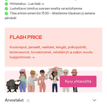
Hintatakuu - Lue lisää ->
Luotettava toimitus suoraan omalta varastoltamme
Tilaa arkisin ennen klo 13.00 – lähetämme tilauksen jo samana
päivänä!
FLASH PRICE
Koulureput, penaalit, vaatteet, kengät, polkupyörät,
lastenvaunut, turvaistuimet, vetokärryt ja paljon muuta
huippuhinnoin →
Kysy yhteisöltä
Arvostelut