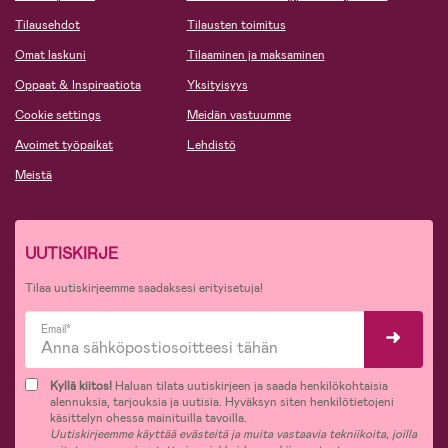
Tilausehdot
Tilausten toimitus
Omat laskuni
Tilaaminen ja maksaminen
Oppaat & Inspiraatiota
Yksityisyys
Cookie settings
Meidän vastuumme
Avoimet työpaikat
Lehdistö
Meistä
UUTISKIRJE
Tilaa uutiskirjeemme saadaksesi erityisetuja!
Email*
Kyllä kiitos!
Haluan tilata uutiskirjeen ja saada henkilökohtaisia
alennuksia, tarjouksia ja uutisia. Hyväksyn siten henkilötietojeni
käsittelyn ohessa mainituilla tavoilla.
Uutiskirjeemme käyttää evästeitä ja muita vastaavia tekniikoita, joilla