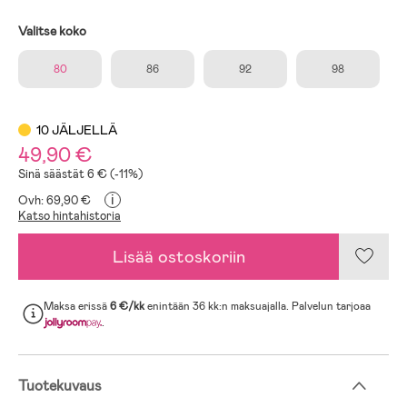
Valitse koko
80
86
92
98
10 JÄLJELLÄ
49,90 €
Sinä säästät 6 € (-11%)
i
Ovh: 69,90 €
Katso hintahistoria
Lisää ostoskoriin
Maksa erissä
6 €/kk
enintään 36 kk:n maksuajalla. Palvelun tarjoaa
.
Tuotekuvaus