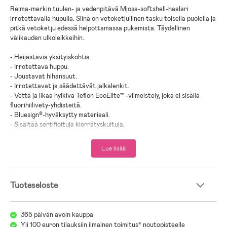
Reima-merkin tuulen- ja vedenpitävä Mjosa-softshell-haalari
irrotettavalla hupulla. Siinä on vetoketjullinen tasku toisella puolella ja
pitkä vetoketju edessä helpottamassa pukemista. Täydellinen
välikauden ulkoleikkeihin.
- Heijastavia yksityiskohtia.
- Irrotettava huppu.
- Joustavat hihansuut.
- Irrotettavat ja säädettävät jalkalenkit.
- Vettä ja likaa hylkivä Teflon EcoElite™ -viimeistely, joka ei sisällä
fluorihiilivety-yhdisteitä.
- Bluesign®-hyväksytty materiaali.
- Sisältää sertifioituja kierrätyskuituja.
- Etupuoli: 92 % Polyesteri, 8 % Elastaani.
Lue lisää
- Taustapuoli: 100 % Kierrätetty polyesteri.
- Välikalvo: Polyuretaani.
Tuoteseloste
365 päivän avoin kauppa
Yli 100 euron tilauksiin ilmainen toimitus* noutopisteelle