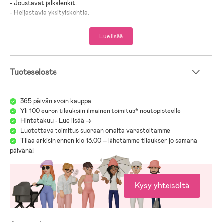
- Joustavat jalkalenkit.
- Heijastavia yksityiskohtia.
- Tuotteessa on Oeko-Tex® 100 -sertifiointi, mikä takaa sen, ettei se
sisällä mitään haitallisia aineita.
Lue lisää
- 100 % PU.
- Vuori: 100 % Polyesteri.
Tuoteseloste
365 päivän avoin kauppa
Yli 100 euron tilauksiin ilmainen toimitus* noutopisteelle
Hintatakuu - Lue lisää ->
Luotettava toimitus suoraan omalta varastoltamme
Tilaa arkisin ennen klo 13.00 – lähetämme tilauksen jo samana
päivänä!
Kysy yhteisöltä