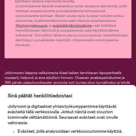
käsittelyn ohessa mainituilla tavoilla.
Uutiskirjeemme käyttää evästeitä ja muita vastaavia tekniikoita, joilla
mitataan avaamisastetta ja asiakkaidemme kiinnostusta
tarjouksiamme kohtaan. Niiden avulla myös luodaan kohdennettua
mainontaa, sisältömarkkinointia sekä tilastoja asiakkaistamme.
Yksityisyydensuoja-
ja
evästekäytännöistämme
saat lisätietoa
henkilötietojesi käytöstä ja suojaamisesta sekä käyttämistämme
evästeistä. Voit milloin tahansa perua suostumuksesi henkilötietojesi
käsittelyyn ja evästeiden käyttöön irtisanomalla uutiskirjeemme
tilauksen.
Jollyroomin laajasta valikoimasta tilaat kaiken tarvittavan lapsiperheelle
nopeasti, helposti ja aina edullisin hinnoin. Osaavan asiakaspalvelumme ja
365 päivän palautusoikeuden ansiosta voit tuntea olosi turvalliseksi ja tehdä
ostoksia hyvillä mielin. Jollyroomilta saat lastenvaunut, turvaistuimet,
vaatteet vauvoille ja lapsille, inspiroivia sisustustuotteita lastenhuoneeseen,
Sinä päätät henkilötiedoistasi
lastentarvikkeita sekä paljon muuta. Meiltä löydät lukuisia tunnettuja
tuotemerkkejä, kuten Britax, Maxi-Cosi, Baby Jogger, BabyBjörn, Didriksons,
Jollyroom ja digitaaliset yhteistyökumppanimme käyttävät
KidKraft, Ergobaby, Philips Avent, Neonate, Cybex, LEGO ja monia muita!
evästeitä tällä verkkosivulla. Jotkut näistä ovat sivuston
Tervetuloa shoppailemaan Pohjoismaiden suurimpaan lastentarvikkeiden
verkkokauppaan!
toiminnalle välttämättömiä. Seuraavat evästeet ovat sinulle
valinnaisia:
Evästeet, joilla analysoidaan verkkosivustomme käyttöä.