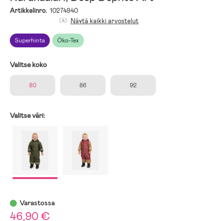
Artikkelinro.
10274940
(4)
Näytä kaikki arvostelut
Superhinta
Öko-Tex
Valitse koko
80
86
92
Valitse väri:
Varastossa
46,90 €