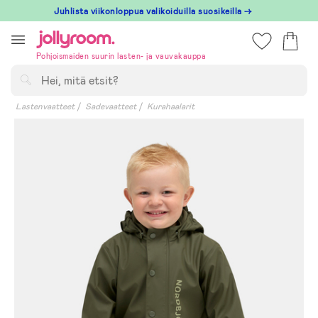
Hoppa
Juhlista viikonloppua valikoiduilla suosikeilla →
till
innehållet
Pohjoismaiden suurin lasten- ja vauvakauppa
Hae
Lastenvaatteet
Sadevaatteet
Kurahaalarit