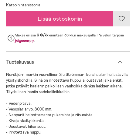
Katso hintahistoria
Lisää ostoskoriin
Maksa erissä
6 €/kk
enintään 36 kk:n maksuajalla. Palvelun tarjoaa
.
Tuotekuvaus
Nordbjörn-merkin vuorellinen Sju Strömmar -kurahaalari heijastavilla
yksityiskohdilla. Siinä on irrotettava huppu ja joustavat jalkalenkit,
jotka pitävät haalarin paikoillaan vauhdikkaidenkin leikkien aikana.
Täydellinen ihaniin sadekelileikkeihin.
- Vedenpitävä.
- Vesipilariarvo: 8000 mm.
- Nepparit helpottamassa pukemista ja riisumista.
- Kivoja yksityiskohtia.
- Joustavat hihansuut.
- Irrotettava huppu.