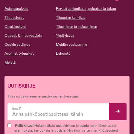
Asiakaspalvelu
Peruuttamisoikeus, palautus ja takuu
Tilausehdot
Tilausten toimitus
Omat laskuni
Tilaaminen ja maksaminen
Oppaat & Inspiraatiota
Yksityisyys
Cookie settings
Meidän vastuumme
Avoimet työpaikat
Lehdistö
Meistä
UUTISKIRJE
Tilaa uutiskirjeemme saadaksesi erityisetuja!
Email*
Kyllä kiitos!
Haluan tilata uutiskirjeen ja saada henkilökohtaisia
alennuksia, tarjouksia ja uutisia. Hyväksyn siten henkilötietojeni