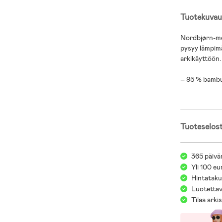
Tuotekuvau
Nordbjørn-me
pysyy lämpimä
arkikäyttöön.
– 95 % bambu,
Tuoteselos
365 päivä
Yli 100 eu
Hintatakuu
Luotettav
Tilaa arki