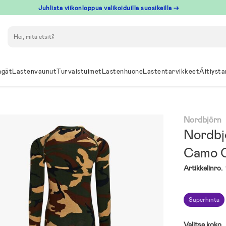
Juhlista viikonloppua valikoiduilla suosikeilla →
Hae
ngät
Lastenvaunut
Turvaistuimet
Lastenhuone
Lastentarvikkeet
Äitiysta
Nordbjörn
Nordbj
Camo C
Artikkelinro.
Superhinta
Valitse koko