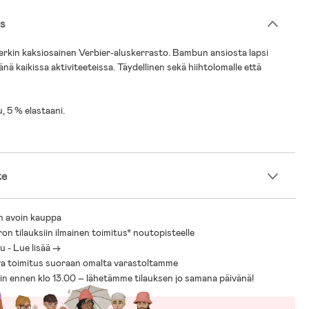
s
rkin kaksiosainen Verbier-aluskerrasto. Bambun ansiosta lapsi
nä kaikissa aktiviteeteissa. Täydellinen sekä hiihtolomalle että
 5 % elastaani.
te
n avoin kauppa
ron tilauksiin ilmainen toimitus* noutopisteelle
 - Lue lisää ->
a toimitus suoraan omalta varastoltamme
sin ennen klo 13.00 – lähetämme tilauksen jo samana päivänä!