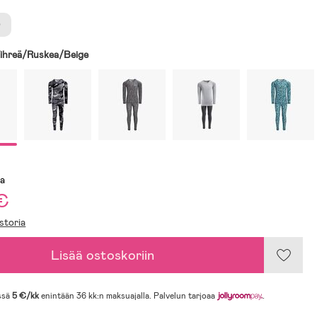
0
ihreä/Ruskea/Beige
sa
€
storia
Lisää ostoskoriin
ssä
5 €/kk
enintään 36 kk:n maksuajalla. Palvelun tarjoaa
.