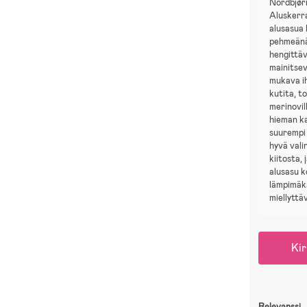
Nordbjør
Aluskerr
alusasua
pehmeänä
hengittä
mainitsev
mukava i
kutita, to
merinovil
hieman ka
suurempi 
hyvä vali
kiitosta, 
alusasu 
lämpimäks
miellyttä
Kir
Relevanssi