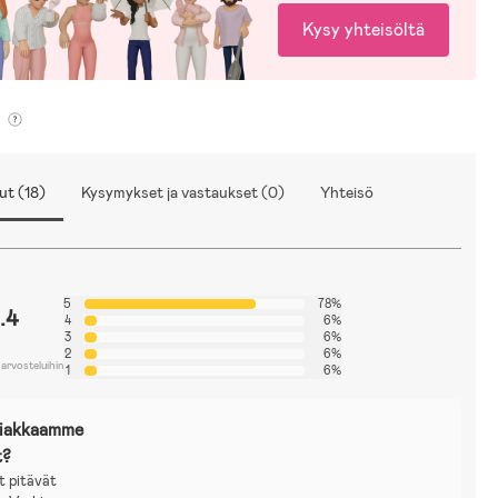
Kysy yhteisöltä
ut (18)
Kysymykset ja vastaukset (0)
Yhteisö
5
78%
.4
4
6%
3
6%
2
6%
 arvosteluihin
1
6%
siakkaamme
t?
t pitävät