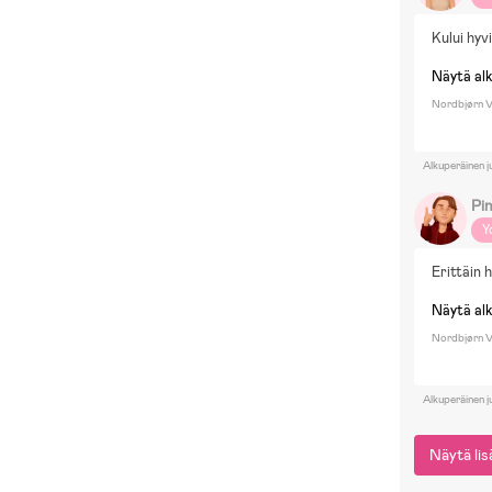
Kului hyv
Näytä al
Nordbjørn V
Alkuperäinen j
Pi
Y
Erittäin 
Näytä al
Nordbjørn V
Alkuperäinen j
Näytä li