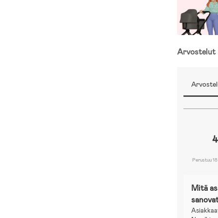
Arvostelut
Arvostel
4
Perustuu 18
Mitä a
sanova
Asiakkaa