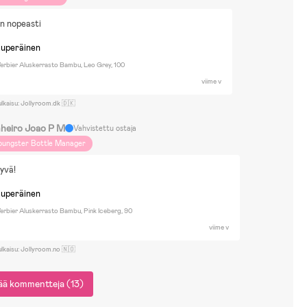
in nopeasti
kuperäinen
erbier Aluskerrasto Bambu, Leo Grey, 100
viime v
ulkaisu: Jollyroom.dk 🇩🇰
nheiro Joao P M
Vahvistettu ostaja
oungster Bottle Manager
hyvä!
kuperäinen
erbier Aluskerrasto Bambu, Pink Iceberg, 90
viime v
ulkaisu: Jollyroom.no 🇳🇴
sää kommentteja (13)