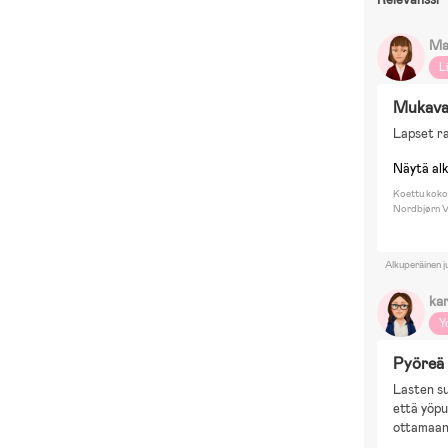
Ma
L
Mukava
Lapset r
Näytä al
Koettu koko
Nordbjørn V
Alkuperäinen j
kar
Y
Pyöreä 
Lasten su
että yöpu
ottamaan 