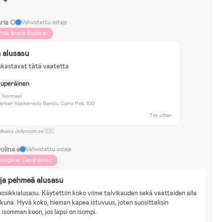
ria O
Vahvistettu ostaja
ittle Snack Explorer
 alusasu
akastavat tätä vaatetta
kuperäinen
: Normaali
erbier Aluskerrasto Bambu, Camo Pink, 100
7 kk sitten
ulkaisu: Jollyroom.se 🇸🇪
olina e
Vahvistettu ostaja
oungster Daydreamer
ja pehmeä alusasu
osikkialusasu. Käytettiin koko viime talvikauden sekä vaatteiden alla 
kuna. Hyvä koko, hieman kapea istuvuus, joten suosittelisin 
isomman koon, jos lapsi on isompi.