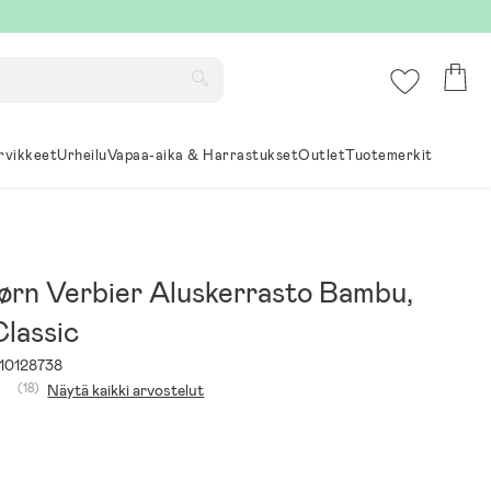
rvikkeet
Urheilu
Vapaa-aika & Harrastukset
Outlet
Tuotemerkit
ørn Verbier Aluskerrasto Bambu,
lassic
10128738
(18)
Näytä kaikki arvostelut