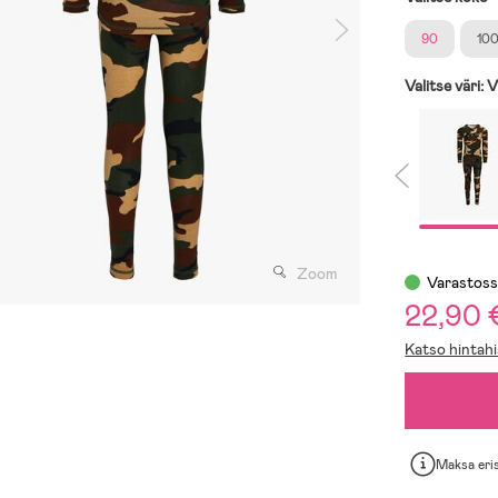
90
10
Valitse väri:
V
Zoom
Varastos
22,90 
Katso hintahi
Maksa eri