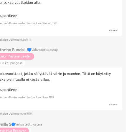
ei paksu vaatteiden alla.
kuperäinen
erbier Aluskerrasto Bambu, Leo Classic, 120
viime v
ulkaisu: Jollyroom.se 🇸🇪
thrine Sundal J
Vahvistettu ostaja
unior Playtime Leader
sun kaupungissa
lusvaatteet, jotka säilyttävät värin ja muodon. Tätä on käytetty 
ska pieni täällä ei kestä villaa.
kuperäinen
erbier Aluskerrasto Bambu, Leo Grey, 100
viime v
ulkaisu: Jollyroom.no 🇳🇴
nille S
Vahvistettu ostaja
ittle Hug Receiver