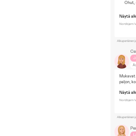
Ohut, 
Näytä al
Nordbjørn V
Alkuperäinen j
Ca
J
A
Mukavat a
paljon, ko
Näytä al
Nordbjørn V
Alkuperäinen j
Per
L