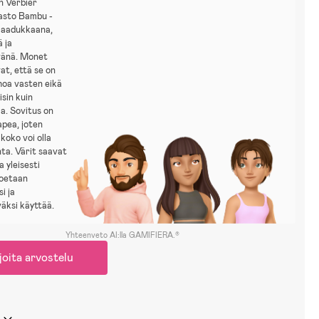
n Verbier
asto Bambu -
 laadukkaana,
 ja
vänä. Monet
at, että se on
hoa vasten eikä
isin kuin
la. Sovitus on
pea, joten
koko voi olla
nta. Värit saavat
ja yleisesti
koetaan
i ja
väksi käyttää.
Yhteenveto AI:lla GAMIFIERA.®
joita arvostelu