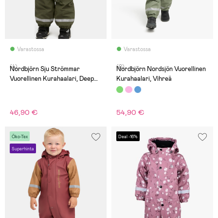
Varastossa
Varastossa
(4)
(0)
Nordbjörn Sju Strömmar
Nordbjörn Nordsjön Vuorellinen
Vuorellinen Kurahaalari, Deep
Kurahaalari, Vihreä
Dephts Art
46,90 €
54,90 €
Öko-Tex
Deal -16%
Superhinta