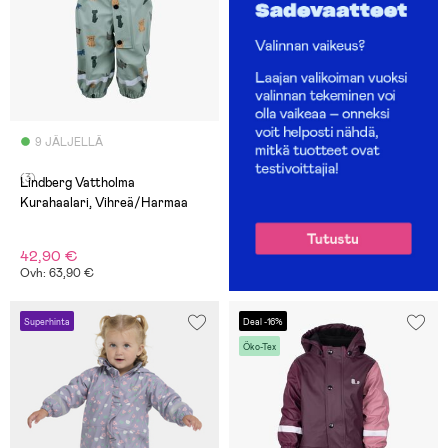
9 JÄLJELLÄ
(3)
Lindberg Vattholma
Kurahaalari, Vihreä/Harmaa
42,90 €
Ovh: 63,90 €
Superhinta
Deal -16%
Öko-Tex