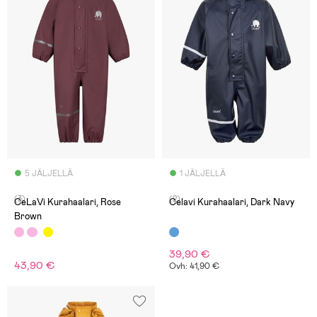
5 JÄLJELLÄ
1 JÄLJELLÄ
(3)
(2)
CeLaVi Kurahaalari, Rose
Celavi Kurahaalari, Dark Navy
Brown
39,90 €
43,90 €
Ovh: 41,90 €