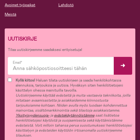
Avoimet työpaikat
Lehdistö
Meistä
UUTISKIRJE
Tilaa uutiskirjeemme saadaksesi erityisetuja!
Email*
Kyllä kiitos!
Haluan tilata uutiskirjeen ja saada henkilökohtaisia
alennuksia, tarjouksia ja uutisia. Hyväksyn siten henkilötietojeni
käsittelyn ohessa mainituilla tavoilla.
Uutiskirjeemme käyttää evästeitä ja muita vastaavia tekniikoita, joilla
mitataan avaamisastetta ja asiakkaidemme kiinnostusta
tarjouksiamme kohtaan. Niiden avulla myös luodaan kohdennettua
mainontaa, sisältömarkkinointia sekä tilastoja asiakkaistamme.
Yksityisyydensuoja-
ja
evästekäytännöistämme
saat lisätietoa
henkilötietojesi käytöstä ja suojaamisesta sekä käyttämistämme
evästeistä. Voit milloin tahansa perua suostumuksesi henkilötietojesi
käsittelyyn ja evästeiden käyttöön irtisanomalla uutiskirjeemme
tilauksen.