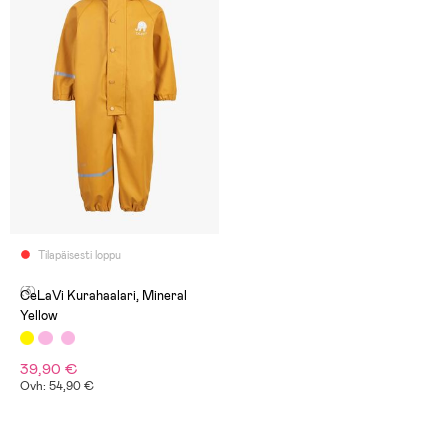
Tilapäisesti loppu
(3)
CeLaVi Kurahaalari, Mineral
Yellow
39,90 €
Ovh: 54,90 €