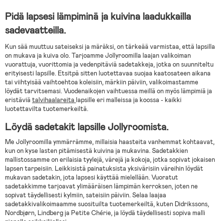
Pidä lapsesi lämpiminä ja kuivina laadukkailla
sadevaatteilla.
Kun sää muuttuu sateiseksi ja märäksi, on tärkeää varmistaa, että lapsilla
on mukava ja kuiva olo. Tarjoamme Jollyroomilla laajan valikoiman
vuorattuja, vuorittomia ja vedenpitäviä sadetakkeja, jotka on suunniteltu
erityisesti lapsille. Etsitpä sitten luotettavaa suojaa kaatosateen aikana
tai viihtyisää vaihtoehtoa koleisiin, märkiin päiviin, valikoimastamme
löydät tarvitsemasi. Vuodenaikojen vaihtuessa meillä on myös lämpimiä ja
eristäviä
talvihaalareita
lapsille eri malleissa ja koossa - kaikki
luotettavilta tuotemerkeiltä.
Löydä sadetakit lapsille Jollyroomista.
Me Jollyroomilla ymmärrämme, millaisia haasteita vanhemmat kohtaavat,
kun on kyse lasten pitämisestä kuivina ja mukavina. Sadetakkien
mallistossamme on erilaisia tyylejä, värejä ja kokoja, jotka sopivat jokaisen
lapsen tarpeisiin. Leikkisistä painatuksista yksivärisiin väreihin löydät
mukavan sadetakin, jota lapsesi käyttää mielellään. Vuoratut
sadetakkimme tarjoavat ylimääräisen lämpimän kerroksen, joten ne
sopivat täydellisesti kylmiin, sateisiin päiviin. Selaa laajaa
sadetakkivalikoimaamme suosituilta tuotemerkeiltä, kuten Didrikssons,
Nordbjørn, Lindberg ja Petite Chérie, ja löydä täydellisesti sopiva malli