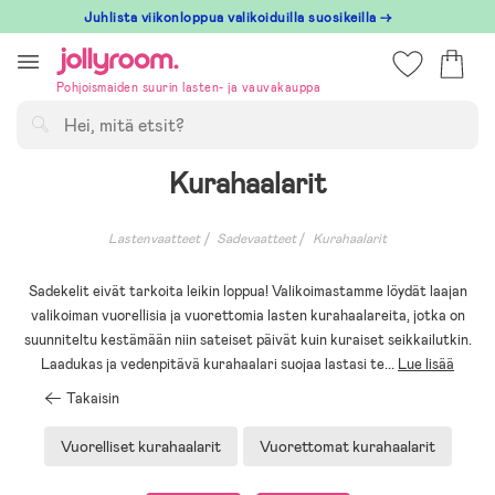
Hoppa
Juhlista viikonloppua valikoiduilla suosikeilla →
till
innehållet
Pohjoismaiden suurin lasten- ja vauvakauppa
Hae
Kurahaalarit
Lastenvaatteet
Sadevaatteet
Kurahaalarit
Sadekelit eivät tarkoita leikin loppua! Valikoimastamme löydät laajan
valikoiman vuorellisia ja vuorettomia lasten kurahaalareita, jotka on
suunniteltu kestämään niin sateiset päivät kuin kuraiset seikkailutkin.
Laadukas ja vedenpitävä kurahaalari suojaa lastasi te
...
Lue lisää
Takaisin
Vuorelliset kurahaalarit
Vuorettomat kurahaalarit