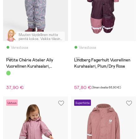
Muuten täydellinen mutta
pientä kokoa. Vaikka tilasin
reilummna koon niin silti
melkonpieni. Kuosi todella
Varastossa
Varastossa
nätti.
(74)
(12)
Petite Chérie Atelier Ally
Lindberg Fagerhult Vuorellinen
Vuorellinen Kurahaalari,
Kurahaalari, Plum/Dry Rose
Flowers Lavender Gray
37,90 €
57,80 €
(
Ilman dealia
68,90 €
)
Uutuus
Superhinta