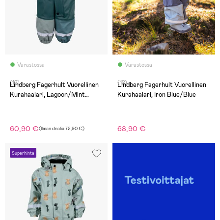
Varastossa
Varastossa
(12)
(12)
Lindberg Fagerhult Vuorellinen
Lindberg Fagerhult Vuorellinen
Kurahaalari, Lagoon/Mint
Kurahaalari, Iron Blue/Blue
Green
60,90 €
68,90 €
(
Ilman dealia
72,90 €
)
Superhinta