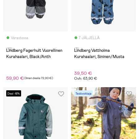
Varastossa
7 JÄLJELLÄ
(12)
(3)
Lindberg Fagerhult Vuorellinen
Lindberg Vattholma
Kurahaalari, Black/Anth
Kurahaalari, Sininen/Musta
39,50 €
59,90 €
(
Ilman dealia
72,90 €
)
Ovh: 63,90 €
Deal -16%
Testivoittaja