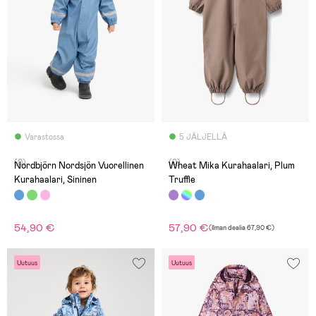
Varastossa
5 JÄLJELLÄ
(0)
(0)
Nordbjörn Nordsjön Vuorellinen
Wheat Mika Kurahaalari, Plum
Kurahaalari, Sininen
Truffle
54,90 €
57,90 €
(
Ilman dealia
67,90 €
)
Uutuus
Uutuus