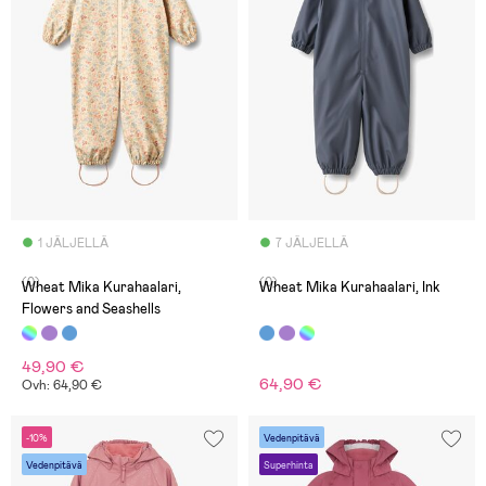
1 JÄLJELLÄ
7 JÄLJELLÄ
(0)
(0)
Wheat Mika Kurahaalari,
Wheat Mika Kurahaalari, Ink
Flowers and Seashells
49,90 €
64,90 €
Ovh: 64,90 €
-10%
Vedenpitävä
Vedenpitävä
Superhinta