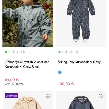
2 JÄLJELLÄ
7 JÄLJELLÄ
(10)
(0)
Lindberg Lekhyttan Vuorellinen
Viking Jolly Kurahaalari, Navy
Kurahaalari, Grey/Black
54,90 €
100,90 €
Ovh: 68,90 €
Superhinta