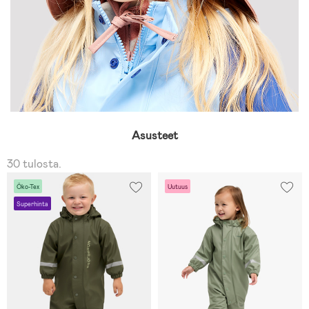
Asusteet
30 tulosta.
Öko-Tex
Uutuus
Superhinta