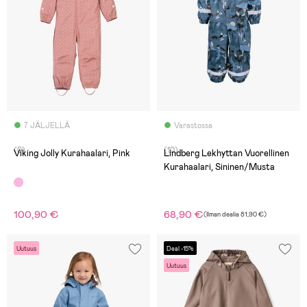
7 JÄLJELLÄ
Varastossa
(0)
(10)
Viking Jolly Kurahaalari, Pink
Lindberg Lekhyttan Vuorellinen
Kurahaalari, Sininen/Musta
100,90 €
68,90 €
(
Ilman dealia
81,90 €
)
Uutuus
Deal -15%
Uutuus