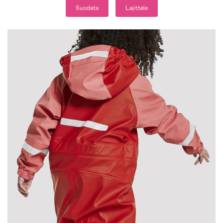
Suodata
Lajittele