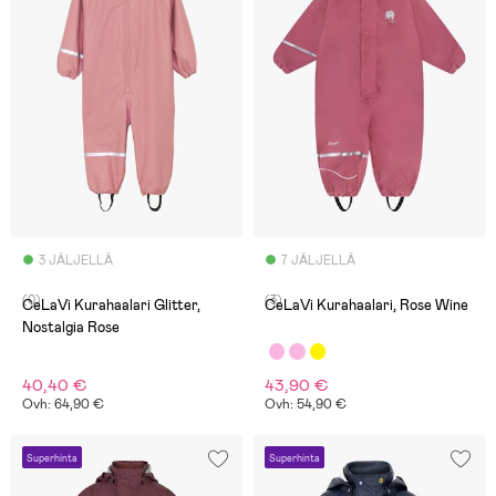
3 JÄLJELLÄ
7 JÄLJELLÄ
(0)
(3)
CeLaVi Kurahaalari Glitter,
CeLaVi Kurahaalari, Rose Wine
Nostalgia Rose
40,40 €
43,90 €
Ovh: 64,90 €
Ovh: 54,90 €
Superhinta
Superhinta