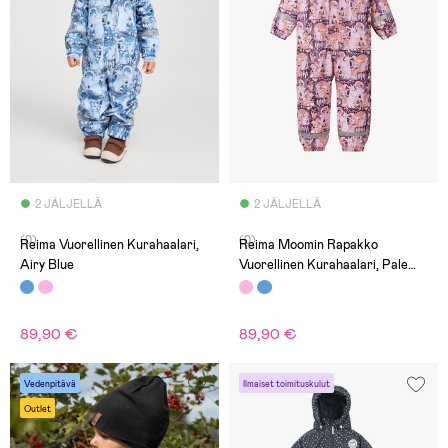
2 JÄLJELLÄ
2 JÄLJELLÄ
(0)
(0)
Reima Vuorellinen Kurahaalari,
Reima Moomin Rapakko
Airy Blue
Vuorellinen Kurahaalari, Pale
Rose
89,90 €
89,90 €
Vedenpitävä
Ilmaiset toimituskulut
Outlet