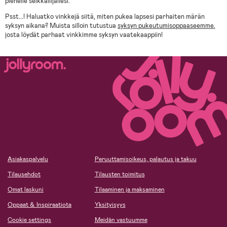
pienelle seikkailijallesi.
Psst...! Haluatko vinkkejä siitä, miten pukea lapsesi parhaiten märän
syksyn aikana? Muista silloin tutustua
syksyn pukeutumisoppaaseemme
,
josta löydät parhaat vinkkimme syksyn vaatekaappiin!
Asiakaspalvelu
Peruuttamisoikeus, palautus ja takuu
Tilausehdot
Tilausten toimitus
Omat laskuni
Tilaaminen ja maksaminen
Oppaat & Inspiraatiota
Yksityisyys
Cookie settings
Meidän vastuumme