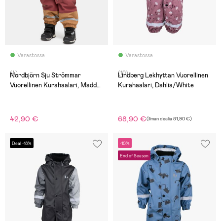
Varastossa
Varastossa
(4)
(10)
Nordbjörn Sju Strömmar
Lindberg Lekhyttan Vuorellinen
Vuorellinen Kurahaalari, Madder
Kurahaalari, Dahlia/White
Brown
42,90 €
68,90 €
(
Ilman dealia
81,90 €
)
Deal -18%
-10%
End of Season