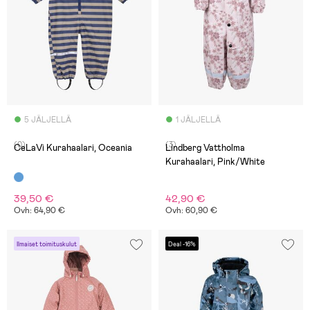
5 JÄLJELLÄ
1 JÄLJELLÄ
(0)
(3)
CeLaVi Kurahaalari, Oceania
Lindberg Vattholma
Kurahaalari, Pink/White
39,50 €
42,90 €
Ovh: 64,90 €
Ovh: 60,90 €
Ilmaiset toimituskulut
Deal -16%