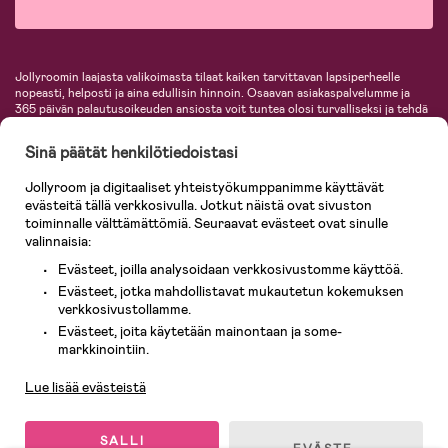
Jollyroomin laajasta valikoimasta tilaat kaiken tarvittavan lapsiperheelle
nopeasti, helposti ja aina edullisin hinnoin. Osaavan asiakaspalvelumme ja
365 päivän palautusoikeuden ansiosta voit tuntea olosi turvalliseksi ja tehdä
ostoksia hyvillä mielin. Jollyroomilta saat lastenvaunut, turvaistuimet,
vaatteet vauvoille ja lapsille, inspiroivia sisustustuotteita lastenhuoneeseen,
Sinä päätät henkilötiedoistasi
lastentarvikkeita sekä paljon muuta. Meiltä löydät lukuisia tunnettuja
tuotemerkkejä, kuten Britax, Maxi-Cosi, Baby Jogger, BabyBjörn, Didriksons,
Jollyroom ja digitaaliset yhteistyökumppanimme käyttävät
KidKraft, Ergobaby, Philips Avent, Neonate, Cybex, LEGO ja monia muita!
evästeitä tällä verkkosivulla. Jotkut näistä ovat sivuston
Tervetuloa shoppailemaan Pohjoismaiden suurimpaan lastentarvikkeiden
verkkokauppaan!
toiminnalle välttämättömiä. Seuraavat evästeet ovat sinulle
valinnaisia:
Evästeet, joilla analysoidaan verkkosivustomme käyttöä.
Evästeet, jotka mahdollistavat mukautetun kokemuksen
verkkosivustollamme.
Evästeet, joita käytetään mainontaan ja some-
Asiakaspalvelu
markkinointiin.
Lue lisää evästeistä
© 2026 Jollyroom AB. Kaikki oikeudet pidätetään.
SALLI