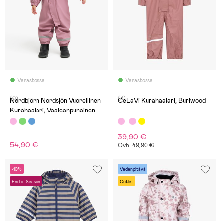
Varastossa
Varastossa
(0)
(3)
Nordbjörn Nordsjön Vuorellinen
CeLaVi Kurahaalari, Burlwood
Kurahaalari, Vaaleanpunainen
39,90 €
54,90 €
Ovh: 49,90 €
-10%
Vedenpitävä
End of Season
Outlet