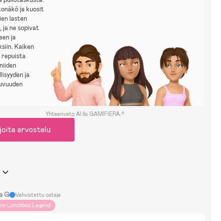
onäkö ja kuosit
ien lasten
, ja ne sopivat
een ja
siin. Kaiken
 repuista
niiden
lisyyden ja
tuvuuden
Yhteenveto AI:lla GAMIFIERA.®
joita arvostelu
a G
Vahvistettu ostaja
iny Lunchbox Legend