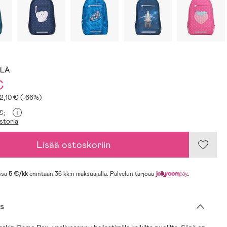
LLÄ
€
32,10 € (-66%)
i
€;
storia
Lisää ostoskoriin
ssä
5 €/kk
enintään 36 kk:n maksuajalla. Palvelun tarjoaa
.
s