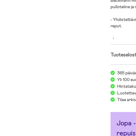
Beckmann-merk
pulloteline j
- Yhdistettäv
reput.
;
Tuoteselos
365 päivä
Yli 100 eu
Hintatakuu
Luotettav
Tilaa arki
Jopa -
repuis