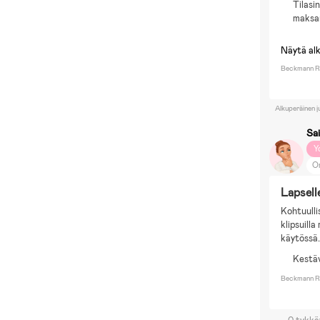
Tilasi
maksa
Näytä al
Beckmann R
Alkuperäinen j
Sai
Y
O
H
Lapsell
Kohtuullis
klipsuill
käytössä
Kestäv
Beckmann R