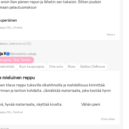
n ensin liian pienen repun ja lähetin sen takaisin. Sitten jouduin
maan palautusmaksun
kuperäinen
eppu 12L, Cheeta
viime v
ulkaisu: Jollyroom.se 🇸🇪
ja K
Vahvistettu ostaja
oungster Task Tackler
makotitalo
Asun kaupungissa
Oma auto
Bluey
Gabbys Dollhouse
arry Potter
Jurassic World
Minecraft
Paw Patrol
Pokemon
e mieluinen reppu
en tilava reppu tukevilla olkahihnoilla ja mahdollisuus kiinnittää 
a rinnan ja lantion kohdalta. Jämäkkää materiaalia, joka kestää hyvin 
.
ä, hyvää materiaalia, näyttää kivalta
Vähän pieni
eppu 12L, Panther
10 kk sitten