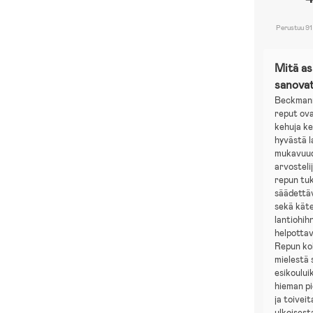
Perustuu 91
Mitä a
sanova
Beckmann
reput ova
kehuja k
hyvästä l
mukavuud
arvosteli
repun tuk
säädettä
sekä käte
lantiohih
helpotta
Repun ko
mielestä 
esikouluik
hieman pie
ja toivei
ulkoisest