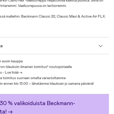
in Camo Rex -vaellusreppu heijastimilla kaikilta puolilta. Siinä on
a rintaremmi. Vaellusrepussa on lantioremmi.
issä malleihin: Beckmann Classic 22, Classic Maxi & Active Air FLX.
te
n avoin kauppa
ron tilauksiin ilmainen toimitus* noutopisteelle
 - Lue lisää ->
a toimitus suoraan omalta varastoltamme
sin ennen klo 13.00 – lähetämme tilauksen jo samana päivänä!
30 % valikoiduista Beckmann-
ta!
→