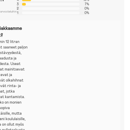
3
7%
2
0%
 arvosteluihin
1
0%
siakkaamme
t?
in 12 litran
t saaneet paljon
estävyydestä,
aadusta ja
esta. Useat
jat mainitsevat
evat ja
vät olkahihnat
vät rinta- ja
nat, jotka
vat kantamista.
ko on monien
sopiva
äisille, mutta
ni koululaisille,
ta on ollut myös
a pullotaskusta.