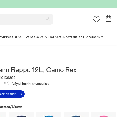
rvikkeet
Urheilu
Vapaa-aika & Harrastukset
Outlet
Tuotemerkit
nn Reppu 12L, Camo Rex
10109899
(91)
Näytä kaikki arvostelut
meinen tilaisuus
armaa/Musta