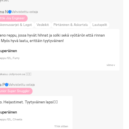
ykset
na N
Vahvistettu ostaja
ittle Joy Engineer
akennussarjat & Legot
Vesileikit
Piirtäminen & Askartelu
Lautapelit
uket & Pehmolelut
Pyöräily
Sähköajoneuvot
Lumileikit
Pallopelit
ieno reppu, jossa hyvät hihnat ja solki sekä vyötärön että rinnan 
rrostalo
Kävely
Matkustelu
Maalle meno
Eläimet ja luonto
! Myös hyvä laatu, erittäin tyytyväinen!
oka ja juoma
Koti ja puutarha
Kauneus ja muoti
Elokuvat ja kirjallisuus
kuperäinen
lttuuri ja taide
Sisustus
Liikunta
Pyöräily
Värikkyys
Neutraalit sävyt
ntoilu
Hiihto
DIY-projektit
ppu 12L, Furry
viime v
ulkaisu: Jollyroom.se 🇸🇪
a P
Vahvistettu ostaja
unior Super Snuggler
. Heijastimet. Tyytyväinen lapsi👍🏼
kuperäinen
eppu 12L, Cheeta
11 kk sitten