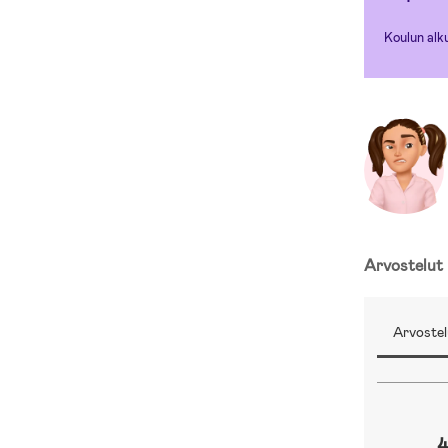
Koulun alk
Arvostelut
Arvostel
4