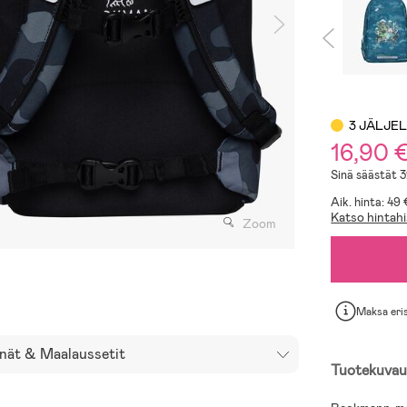
3 JÄLJE
16,90 
Sinä säästät 
Aik. hinta: 49 
Katso hintahi
Zoom
Maksa eri
nät & Maalaussetit
Tuotekuvau