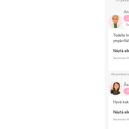
0 tykkä
An
L
R
N
Todella h
Ke
ympärillä
Ru
Näytä al
Ku
Ku
Beckmann Re
Alkuperäinen j
Ås
J
Hyvä koko
Näytä al
Beckmann R