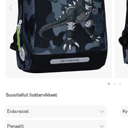
Suositellut lisätarvikkeet
Eväsrasiat
Ky
Penaalit