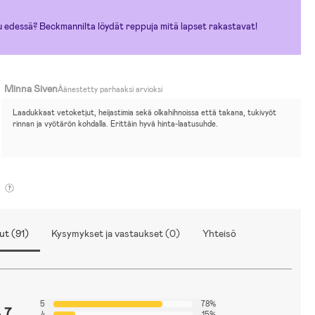
u edessä? Beckmannilta löydät reppuja mitä lapset rakastavat!
Minna Siven
Äänestetty parhaaksi arvioksi
Laadukkaat vetoketjut, heijastimia sekä olkahihnoissa että takana, tukivyöt 
rinnan ja vyötärön kohdalla. Erittäin hyvä hinta-laatusuhde.
ut (91)
Kysymykset ja vastaukset (0)
Yhteisö
5
78%
.7
4
15%