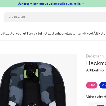
Juhlista viikonloppua valikoiduilla suosikeilla →
Hae
ngät
Lastenvaunut
Turvaistuimet
Lastenhuone
Lastentarvikkeet
Äitiysta
Beckmann
Beckma
Artikkelinro.
-66%
Vii
Valitse väri:
H