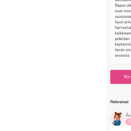
Repun ulk
ovat mon
suosiossa
hyvin ark
harrastuk
kaikkiaan
pidetään 
käytännöl
hyvän is
ansiosta.
Kir
Relevanssi
Ås
T