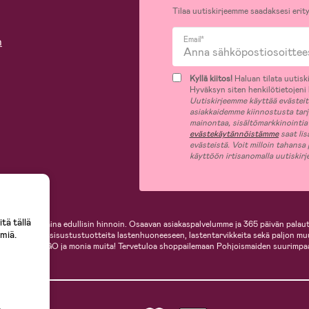
Tilaa uutiskirjeemme saadaksesi erity
n
Email*
Kyllä kiitos!
Haluan tilata uutiski
Hyväksyn siten henkilötietojeni k
Uutiskirjeemme käyttää evästeitä 
asiakkaidemme kiinnostusta tar
mainontaa, sisältömarkkinointia
evästekäytännöistämme
saat lis
evästeistä. Voit milloin tahansa
käyttöön irtisanomalla uutiskir
tä tällä
i, helposti ja aina edullisin hinnoin. Osaavan asiakaspalvelumme ja 365 päivän palaut
miä.
ille, inspiroivia sisustustuotteita lastenhuoneeseen, lastentarvikkeita sekä paljon m
te, Cybex, LEGO ja monia muita! Tervetuloa shoppailemaan Pohjoismaiden suurimpa