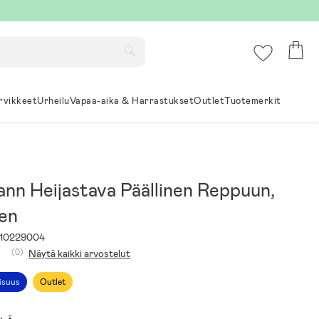
rvikkeet
Urheilu
Vapaa-aika & Harrastukset
Outlet
Tuotemerkit
nn Heijastava Päällinen Reppuun,
nen
10229004
(0)
Näytä kaikki arvostelut
aisuus
Outlet