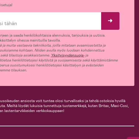
isetuja!
rjeen ja saada henkilökohtaisia alennuksia, tarjouksia ja uutisia.
äsittelyn ohessa mainituilla tavoilla.
ja muita vastaavia tekniikoita, joilla mitataan avaamisastetta ja
jouksiamme kohtaan. Niiden avulla myös luodaan kohdennettua
 sekä tilastoja asiakkaistamme.
Yksityisyydensuoja-
ja
ätietoa henkilötietojesi käytöstä ja suojaamisesta sekä käyttämistämme
 perua suostumuksesi henkilötietojesi käsittelyyn ja evästeiden
jeemme tilauksen.
usoikeuden ansiosta voit tuntea olosi turvalliseksi ja tehdä ostoksia hyvillä
uuta. Meiltä löydät lukuisia tunnettuja tuotemerkkejä, kuten Britax, Maxi-Cosi,
an lastentarvikkeiden verkkokauppaan!