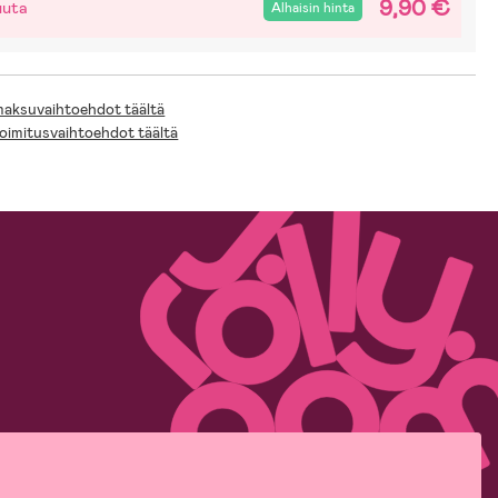
9,90 €
uuta
Alhaisin hinta
 maksuvaihtoehdot täältä
toimitusvaihtoehdot täältä