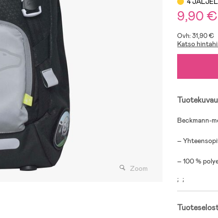
4 JÄLJE
9,90 €
Ovh: 31,90 €
Katso hintahi
Tuotekuvau
Beckmann-mer
– Yhteensopi
– 100 % polye
Zoom
;
;
Tuoteselos