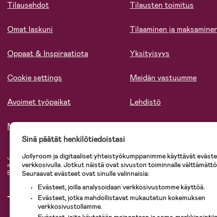
Tilausehdot
Tilausten toimitus
Omat laskuni
Tilaaminen ja maksamine
Oppaat & Inspiraatiota
Yksityisyys
Cookie settings
Meidän vastuumme
Avoimet työpaikat
Lehdistö
Meistä
Sinä päätät henkilötiedoistasi
Jollyroom ja digitaaliset yhteistyökumppanimme käyttävät evästei
Jollyroomin laajasta valikoimasta tilaat kaiken tarvittavan lapsiperheelle nopeast
verkkosivulla. Jotkut näistä ovat sivuston toiminnalle välttämättö
mielin. Jollyroomilta saat lastenvaunut, turvaistuimet, vaatteet vauvoille ja laps
Seuraavat evästeet ovat sinulle valinnaisia:
Baby Jogger, BabyBjörn, Didriksons, KidKraft, Ergobaby, Philips Avent, Neona
Evästeet, joilla analysoidaan verkkosivustomme käyttöä.
Evästeet, jotka mahdollistavat mukautetun kokemuksen
verkkosivustollamme.