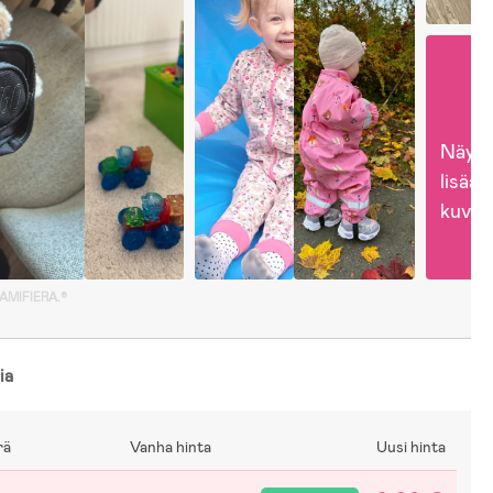
Näytä
lisää 
kuvia
GAMIFIERA.®
ia
rä
Vanha hinta
Uusi hinta