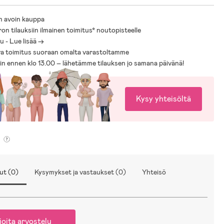
n avoin kauppa
ron tilauksiin ilmainen toimitus* noutopisteelle
 - Lue lisää ->
a toimitus suoraan omalta varastoltamme
sin ennen klo 13.00 – lähetämme tilauksen jo samana päivänä!
Kysy yhteisöltä
ut (0)
Kysymykset ja vastaukset (0)
Yhteisö
joita arvostelu