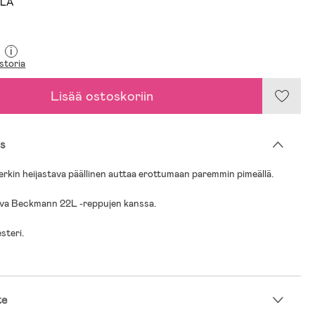
LLÄ
i
storia
Lisää ostoskoriin
s
kin heijastava päällinen auttaa erottumaan paremmin pimeällä.
va Beckmann 22L -reppujen kanssa.
steri.
te