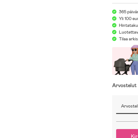
365 päivä
Yli 100 eu
Hintatakuu
Luotettav
Tilaa arki
Arvostelut
Arvostel
Kir