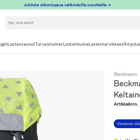
Juhlista viikonloppua valikoiduilla suosikeilla →
Hae
ngät
Lastenvaunut
Turvaistuimet
Lastenhuone
Lastentarvikkeet
Äitiysta
Beckmann
Beckma
Keltai
Artikkelinro.
Viimeinen til