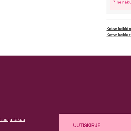
7 heinäk
Katso kaikki
Katso kaikki 
tus ja takuu
UUTISKIRJE