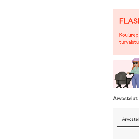
FLAS
Koulurepu
turvaistu
Arvostelut
Arvostel