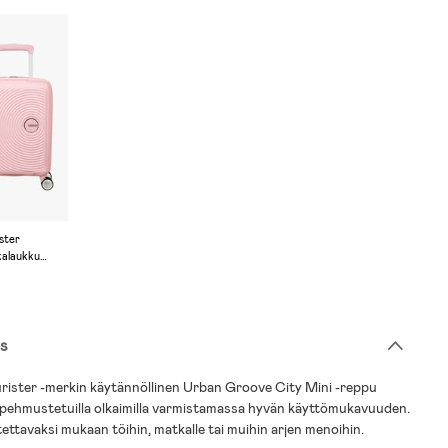
ster
alaukku
roove City
 Pastel Pink
s
rister -merkin käytännöllinen Urban Groove City Mini -reppu
, pehmustetuilla olkaimilla varmistamassa hyvän käyttömukavuuden.
tettavaksi mukaan töihin, matkalle tai muihin arjen menoihin.