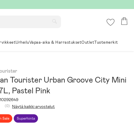
rvikkeet
Urheilu
Vapaa-aika & Harrastukset
Outlet
Tuotemerkit
ourister
an Tourister Urban Groove City Mini
7L, Pastel Pink
10292649
(0)
Näytä kaikki arvostelut
h Sale
Superhinta