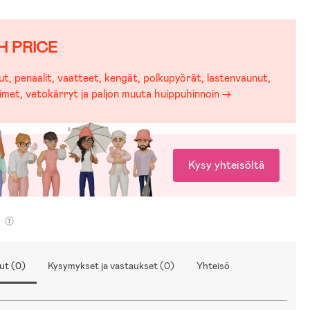
H PRICE
t, penaalit, vaatteet, kengät, polkupyörät, lastenvaunut,
imet, vetokärryt ja paljon muuta huippuhinnoin →
Kysy yhteisöltä
ut (0)
Kysymykset ja vastaukset (0)
Yhteisö