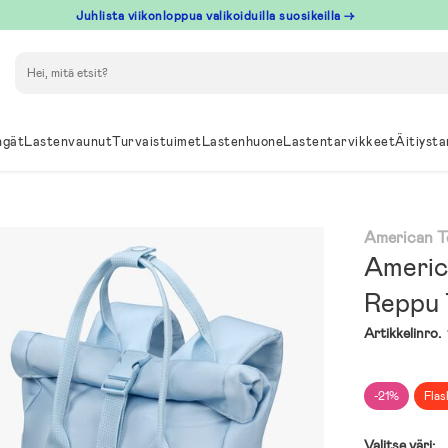
Juhlista viikonloppua valikoiduilla suosikeilla →
Hae
ngät
Lastenvaunut
Turvaistuimet
Lastenhuone
Lastentarvikkeet
Äitiysta
American T
Americ
Reppu 
Artikkelinro.
-21%
Flas
Valitse väri: