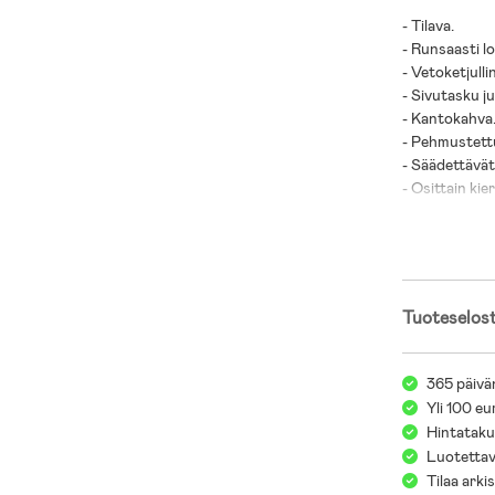
- Tilava.
- Runsaasti l
- Vetoketjull
- Sivutasku j
- Kantokahva
- Pehmustett
- Säädettävät
- Osittain kie
- 100 % kierr
Tuoteselos
365 päivä
Yli 100 eu
Hintatakuu
Luotettav
Tilaa arki