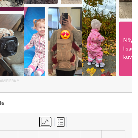
Näytä
lisää 
kuvia
GAMIFIERA.®
ia