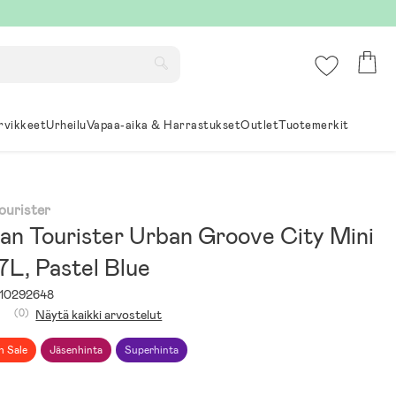
rvikkeet
Urheilu
Vapaa-aika & Harrastukset
Outlet
Tuotemerkit
ourister
an Tourister Urban Groove City Mini
7L, Pastel Blue
10292648
(0)
Näytä kaikki arvostelut
h Sale
Jäsenhinta
Superhinta