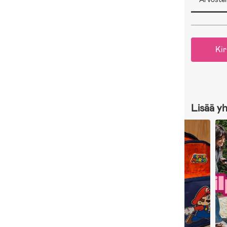
Kir
Lisää y