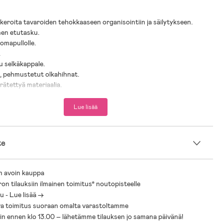
okeroita tavaroiden tehokkaaseen organisointiin ja säilytykseen.
inen etutasku.
uomapullolle.
.
u selkäkappale.
, pehmustetut olkahihnat.
rrätettyä materiaalia.
ätetty PET-muovi.
Lue lisää
te
n avoin kauppa
ron tilauksiin ilmainen toimitus* noutopisteelle
 - Lue lisää ->
a toimitus suoraan omalta varastoltamme
sin ennen klo 13.00 – lähetämme tilauksen jo samana päivänä!