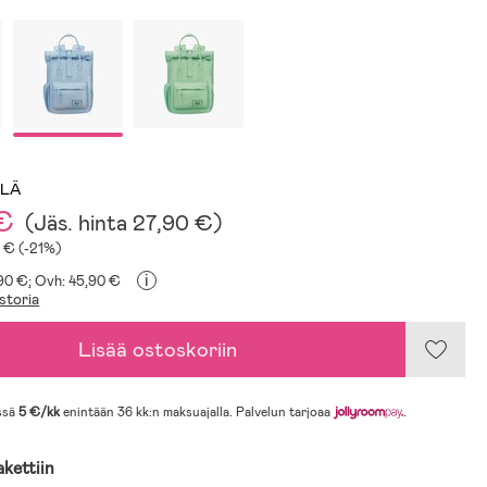
LLÄ
€
(
Jäs. hinta
27,90 €
)
9 € (-21%)
i
,90 €;
Ovh: 45,90 €
storia
Lisää ostoskoriin
ssä
5 €/kk
enintään 36 kk:n maksuajalla. Palvelun tarjoaa
.
akettiin