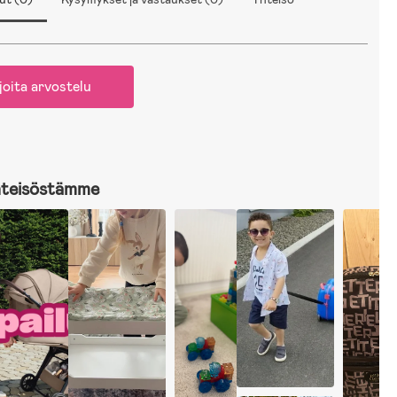
joita arvostelu
hteisöstämme