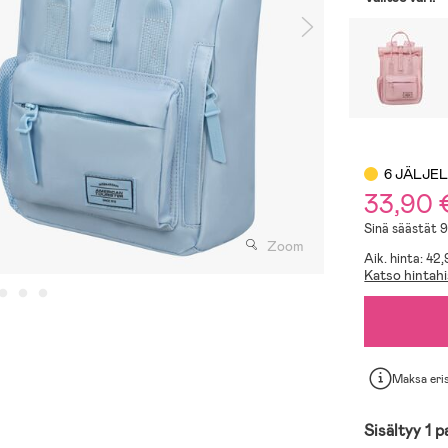
6 JÄLJE
33,90 
Sinä säästät 
Zoom
Aik. hinta: 42
Katso hintahi
Maksa eri
Sisältyy 1 p