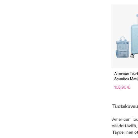
American Touri
Soundbox Matk
22L + Urban G
108,90 €
7L Mini Reppu,
Tuotekuvau
American Tou
säädettävillä
Täydellinen o