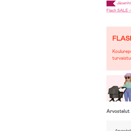
Jäsenhin
Flash SALE -t
FLAS
Koulurepu
turvaistu
Arvostelut
Arvostel