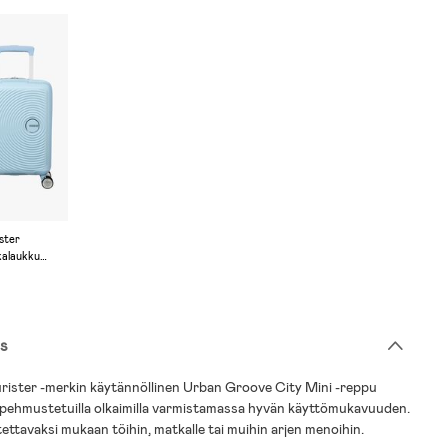
ster
alaukku
roove City
 Pastel Blue
s
rister -merkin käytännöllinen Urban Groove City Mini -reppu
, pehmustetuilla olkaimilla varmistamassa hyvän käyttömukavuuden.
tettavaksi mukaan töihin, matkalle tai muihin arjen menoihin.