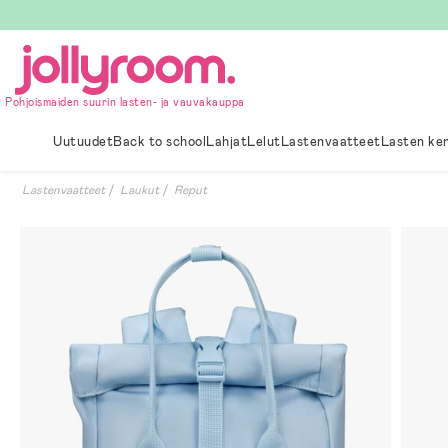
Hoppa
till
innehållet
Pohjoismaiden suurin lasten- ja vauvakauppa
Uutuudet
Back to school
Lahjat
Lelut
Lastenvaatteet
Lasten ke
Lastenvaatteet
Laukut
Reput