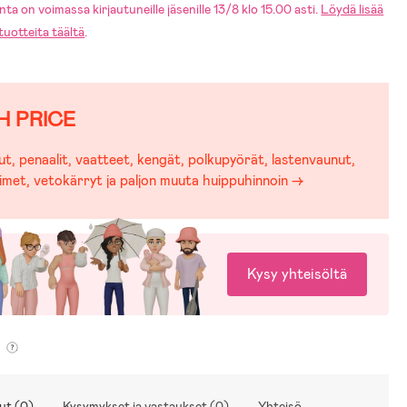
ta on voimassa kirjautuneille jäsenille 13/8 klo 15.00 asti.
Löydä lisää
uotteita täältä
.
H PRICE
t, penaalit, vaatteet, kengät, polkupyörät, lastenvaunut,
imet, vetokärryt ja paljon muuta huippuhinnoin →
Kysy yhteisöltä
ut (0)
Kysymykset ja vastaukset (0)
Yhteisö