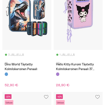
3 JÄLJELLÄ
1 JÄLJELLÄ
(1)
(0)
Dino World Täytetty
Hello Kitty Kuromi Täytetty
Kolmilokeroinen Penaali
Kolmilokeroinen Penaali 37
Osaa, Violetti/Pinkki
52,90 €
28,90 €
-22%
-42%
Uutuus
Uutuus