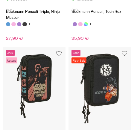
(19)
(16)
Beckmann Penaali Triple, Ninja
Beckmann Penaali, Tech Rex
Master
27,90 €
25,90 €
-22%
-20%
Uutuus
Flash Sale