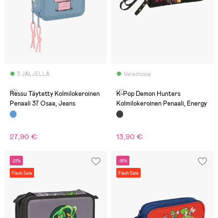
3 JÄLJELLÄ
Varastossa
(0)
(0)
Ressu Täytetty Kolmilokeroinen
K-Pop Demon Hunters
Penaali 37 Osaa, Jeans
Kolmilokeroinen Penaali, Energy
27,90 €
13,90 €
-21%
-18%
Flash Sale
Flash Sale