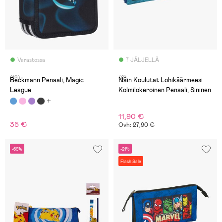
Varastossa
7 JÄLJELLÄ
(19)
(0)
Beckmann Penaali, Magic
Näin Koulutat Lohikäärmeesi
League
Kolmilokeroinen Penaali, Sininen
11,90 €
35 €
Ovh: 27,90 €
-69%
-21%
Flash Sale