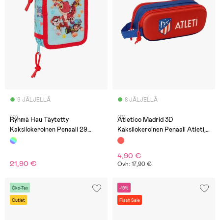
9 JÄLJELLÄ
8 JÄLJELLÄ
(0)
(0)
Ryhmä Hau Täytetty
Atletico Madrid 3D
Kaksilokeroinen Penaali 29
Kaksilokeroinen Penaali Atleti,
Osaa, Dino Rescue
Punainen
4,90 €
21,90 €
Ovh: 17,90 €
Öko-Tex
-19%
Outlet
Flash Sale