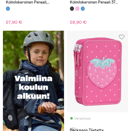
Kolmilokeroinen Penaali,
Kolmilokeroinen Penaali 37
Vaaleansininen
Osaa, Energy
27,90 €
28,90 €
Varastossa
(19)
Beckmann Täytetty