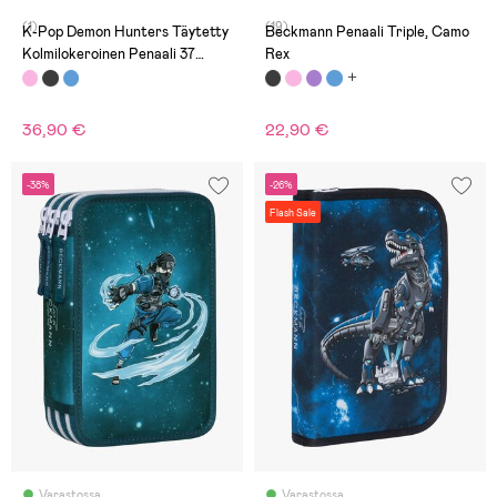
(1)
(19)
K-Pop Demon Hunters Täytetty
Beckmann Penaali Triple, Camo
Kolmilokeroinen Penaali 37
Rex
Osaa, Artist
36,90 €
22,90 €
-38%
-26%
Flash Sale
Varastossa
Varastossa