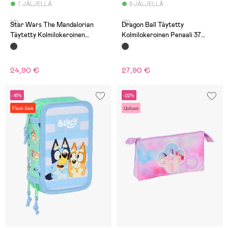
7 JÄLJELLÄ
8 JÄLJELLÄ
(0)
(0)
Star Wars The Mandalorian
Dragon Ball Täytetty
Täytetty Kolmilokeroinen
Kolmilokeroinen Penaali 37
Penaali 37 Osaa, Mandalorian &
Osaa, Musta
Grogu
24,90 €
27,90 €
-16%
-22%
Flash Sale
Uutuus