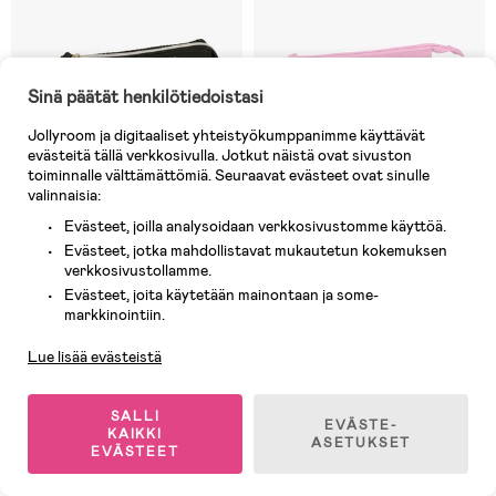
Sinä päätät henkilötiedoistasi
Jollyroom ja digitaaliset yhteistyökumppanimme käyttävät
evästeitä tällä verkkosivulla. Jotkut näistä ovat sivuston
toiminnalle välttämättömiä. Seuraavat evästeet ovat sinulle
valinnaisia:
Evästeet, joilla analysoidaan verkkosivustomme käyttöä.
Evästeet, jotka mahdollistavat mukautetun kokemuksen
verkkosivustollamme.
Varastossa
Varastossa
Evästeet, joita käytetään mainontaan ja some-
Asiakaspalvelu
(0)
(0)
markkinointiin.
K-Pop Demon Hunters
Ressu Kolmilokeroinen Penaali,
Kolmilokeroinen Penaali, Energy
Vaaleanpunainen
Lue lisää evästeistä
13,90 €
10,90 €
SALLI
EVÄSTE-
KAIKKI
ASETUKSET
EVÄSTEET
Uutuus