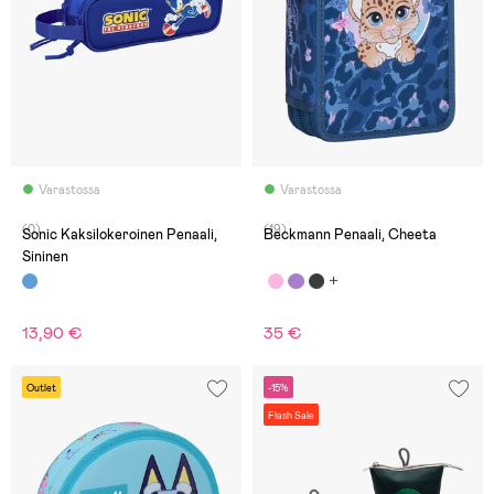
Varastossa
Varastossa
(0)
(19)
Sonic Kaksilokeroinen Penaali,
Beckmann Penaali, Cheeta
Sininen
13,90 €
35 €
Outlet
-15%
Flash Sale