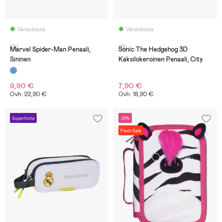
Varastossa
Varastossa
(0)
(0)
Marvel Spider-Man Penaali,
Sonic The Hedgehog 3D
Sininen
Kaksilokeroinen Penaali, City
9,90 €
7,90 €
Ovh: 22,90 €
Ovh: 18,90 €
Superhinta
-21%
Flash Sale