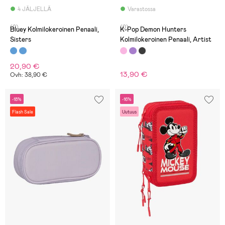
4 JÄLJELLÄ
Varastossa
(0)
(0)
Bluey Kolmilokeroinen Penaali,
K-Pop Demon Hunters
Sisters
Kolmilokeroinen Penaali, Artist
20,90 €
13,90 €
Ovh: 38,90 €
-18%
-16%
Flash Sale
Uutuus