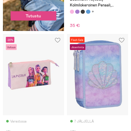
Kolmilokeroinen Penaali,
Strawberry
35 €
-22%
Flash Sale
Uutuus
Jäsenhinta
Varastossa
7 JÄLJELLÄ