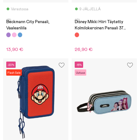
Varastossa
9 JÄLJELLÄ
(2)
(0)
Beckmann City Penaali,
Disney Mikki Hiiri Täytetty
Vaaleanliila
Kolmilokeroinen Penaali 37
Osaa, Mickey & Friends Racing
13,90 €
26,90 €
-20%
-18%
Flash Sale
Uutuus