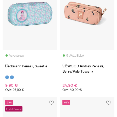
Varastossa
5 JÄLJELLÄ
(12)
(0)
Beckmann Penaali, Sweetie
LIEWOOD Andrey Penaali,
Berry/Pale Tuscany
9,90 €
24,90 €
Ovh: 27,90 €
Ovh: 40,90 €
-29%
-69%
End of Season