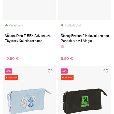
Varastossa
1 JÄLJELLÄ
(0)
(0)
Valiant Dino T-REX Adventure
Disney Frozen 2 Kaksilokeroinen
Täytetty Kaksilokeroinen
Penaali It's All Magic,
Penaali, Vihreä
Vaaleanpunainen
13,90 €
5,90 €
-21%
-18%
Flash Sale
Flash Sale