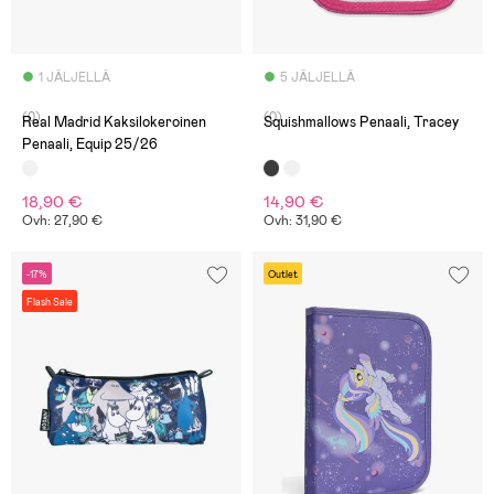
1 JÄLJELLÄ
5 JÄLJELLÄ
(0)
(0)
Real Madrid Kaksilokeroinen
Squishmallows Penaali, Tracey
Penaali, Equip 25/26
18,90 €
14,90 €
Ovh: 27,90 €
Ovh: 31,90 €
-17%
Outlet
Flash Sale