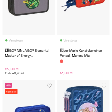
Varastossa
Varastossa
(0)
(0)
LEGO® NINJAGO® Elemental
Super Mario Kaksilokeroinen
Master of Energy
Penaali, Mamma Mia
Kolmilokeroinen Penaali,
Harmaa
22,90 €
13,90 €
Ovh: 40,90 €
-18%
Flash Sale