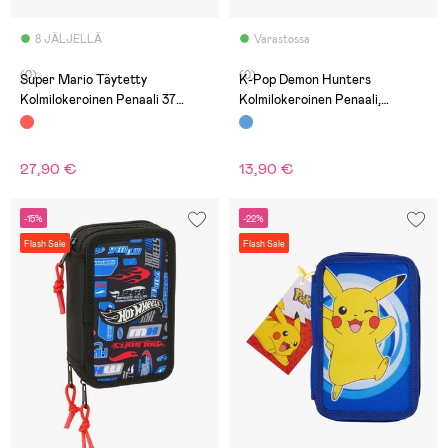
8 JÄLJELLÄ
Varastossa
(0)
(0)
Super Mario Täytetty
K-Pop Demon Hunters
Kolmilokeroinen Penaali 37
Kolmilokeroinen Penaali,
Osaa, Mamma Mia
Huntr/X
27,90 €
13,90 €
-15%
-22%
Flash Sale
Flash Sale