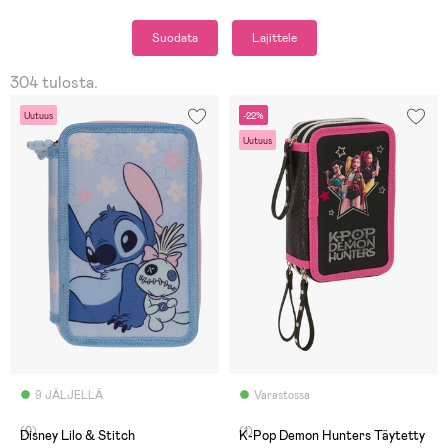
Suodata
Lajittele
304 tulosta.
Uutuus
-22%
Uutuus
9 JÄLJELLÄ
Varastossa
(0)
(1)
Disney Lilo & Stitch
K-Pop Demon Hunters Täytetty