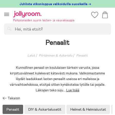
Hoppa
Juhlista viikonloppua valikoiduilla suosikeilla →
till
innehållet
Pohjoismaiden suurin lasten- ja vauvakauppa
Hae
Penaalit
Lelut
Piirtäminen & Askartelu
Penaalit
Kunnollinen penaali on koululaisen tärkein varuste, jossa
kirjoitusvälineet kulekevat kätevästi mukana. Valikoimastamme
löydät laadukkaat lasten penaalit useissa eri malleissa ja
värivaihtoehdoissa, etsitpä sitten kynäkoteloa tytölle tai pojalle.
Läksyjen teko suju
...
Lue lisää
Takaisin
Penaalit
DIY & Askartelusetit
Helmet & Helmialustat