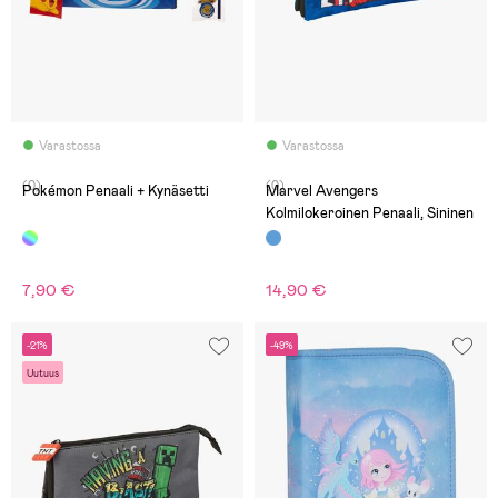
Varastossa
Varastossa
(0)
(0)
Pokémon Penaali + Kynäsetti
Marvel Avengers
Kolmilokeroinen Penaali, Sininen
7,90 €
14,90 €
-21%
-49%
Uutuus