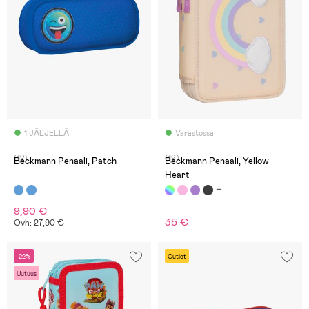
1 JÄLJELLÄ
Varastossa
(12)
(19)
Beckmann Penaali, Patch
Beckmann Penaali, Yellow
Heart
9,90 €
35 €
Ovh: 27,90 €
-22%
Outlet
Uutuus