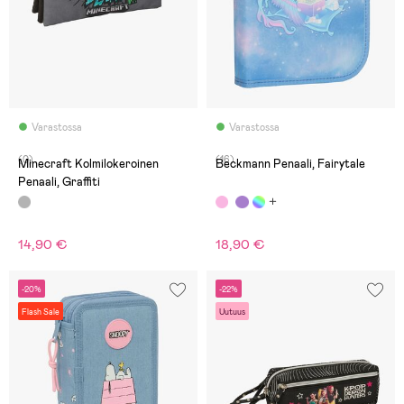
Varastossa
Varastossa
(0)
(16)
Minecraft Kolmilokeroinen
Beckmann Penaali, Fairytale
Penaali, Graffiti
14,90 €
18,90 €
-20%
-22%
Flash Sale
Uutuus