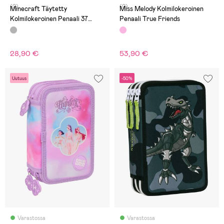
(0)
(0)
Minecraft Täytetty
Miss Melody Kolmilokeroinen
Kolmilokeroinen Penaali 37
Penaali True Friends
Osaa, Graffiti
28,90 €
53,90 €
Uutuus
-50%
Varastossa
Varastossa