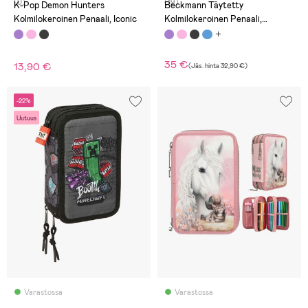
(0)
(19)
K-Pop Demon Hunters
Beckmann Täytetty
Kolmilokeroinen Penaali, Iconic
Kolmilokeroinen Penaali,
Seashell
35 €
13,90 €
(
Jäs. hinta
32,90 €
)
-22%
Uutuus
Varastossa
Varastossa