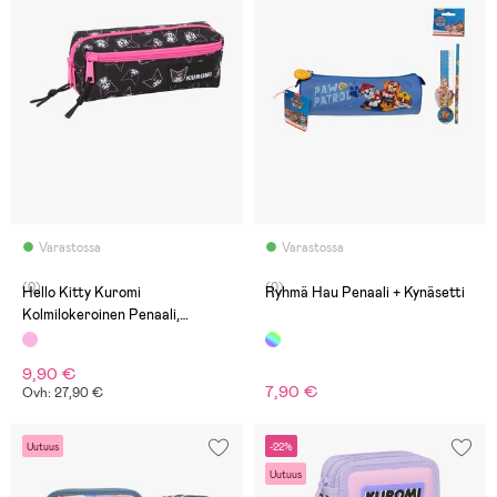
Varastossa
Varastossa
(0)
(0)
Hello Kitty Kuromi
Ryhmä Hau Penaali + Kynäsetti
Kolmilokeroinen Penaali,
Pinkki/Musta
9,90 €
7,90 €
Ovh: 27,90 €
Uutuus
-22%
Uutuus