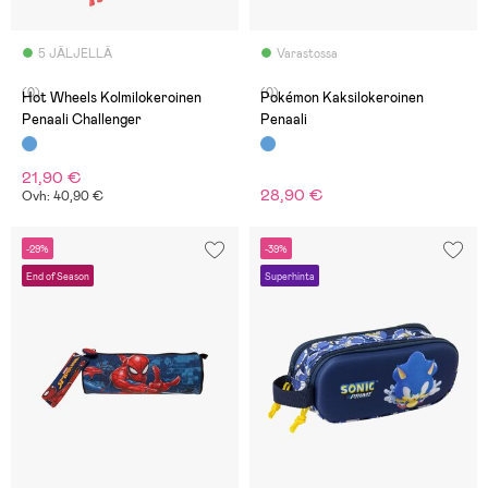
5 JÄLJELLÄ
Varastossa
(0)
(0)
Hot Wheels Kolmilokeroinen
Pokémon Kaksilokeroinen
Penaali Challenger
Penaali
21,90 €
28,90 €
Ovh: 40,90 €
-29%
-39%
End of Season
Superhinta