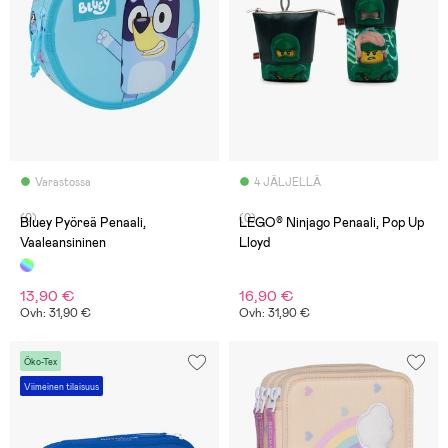
Varastossa
4 JÄLJELLÄ
(0)
(0)
Bluey Pyöreä Penaali,
LEGO® Ninjago Penaali, Pop Up
Vaaleansininen
Lloyd
13,90 €
16,90 €
Ovh: 31,90 €
Ovh: 31,90 €
Öko-Tex
Viimeinen tilaisuus