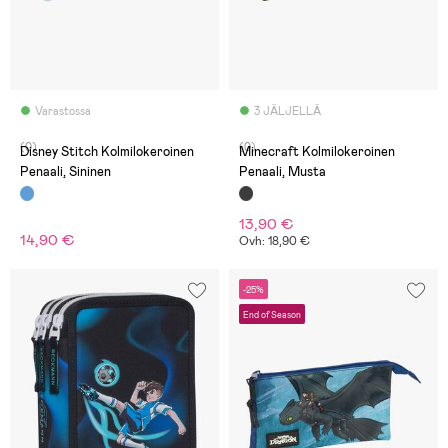
Varastossa
3 JÄLJELLÄ
(0)
(0)
Disney Stitch Kolmilokeroinen
Minecraft Kolmilokeroinen
Penaali, Sininen
Penaali, Musta
13,90 €
14,90 €
Ovh: 18,90 €
-25%
End of Season