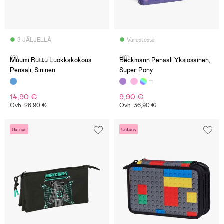
9 JÄLJELLÄ
Varastossa
(0)
(16)
Muumi Ruttu Luokkakokous
Beckmann Penaali Yksiosainen,
Penaali, Sininen
Super Pony
14,90 €
9,90 €
Ovh: 26,90 €
Ovh: 36,90 €
Uutuus
Uutuus