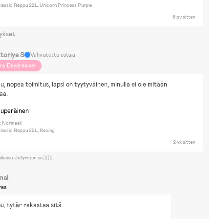
assic Reppu 22L, Unicorn Princess Purple
6 pv sitten
ykset
ktoriya S
Vahvistettu ostaja
iny Daydreamer
u, nopea toimitus, lapsi on tyytyväinen, minulla ei ole mitään 
aa.
kuperäinen
: Normaali
assic Reppu 22L, Racing
2 vk sitten
ulkaisu: Jollyroom.se 🇸🇪
mal
ras
u, tytär rakastaa sitä.