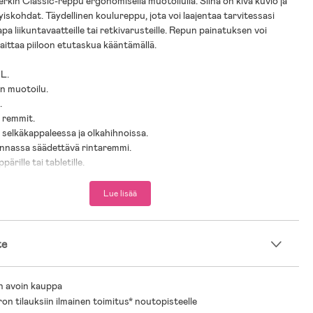
in Classic-reppu ergonomisella muotoilulla. Siinä on kiva kuvio ja
yiskohdat. Täydellinen koulureppu, jota voi laajentaa tarvitessasi
kapa liikuntavaatteille tai retkivarusteille. Repun painatuksen voi
aittaa piiloon etutaskua kääntämällä.
 L.
n muotoilu.
.
 remmit.
selkäkappaleessa ja olkahihnoissa.
nnassa säädettävä rintaremmi.
pärille tai tabletille.
yksityiskohtia.
 on integroitu sadesuoja.
Lue lisää
 kierrätetystä materiaalista.
aihto selässä.
ppua Beckmannin 12-litraisella repulla (myydään erikseen).
te
19 ja 2020 Beckmannin Classic sai korkeimman arvosanan
 Dagbladet-lehdessä.
n avoin kauppa
ätetyt PET-pullot.
ron tilauksiin ilmainen toimitus* noutopisteelle