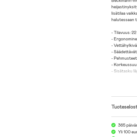
Beckmann-merk
heijastinyksit
lisätilaa vaik
halutessaan t
- Tilavuus: 22
- Ergonomine
- Vettähylkivä
- Säädettävät
- Pehmusteet 
- Korkeussuu
- Sisätasku läp
- Heijastavia 
- Yläkannessa
- Valmistettu
- Hyvä ilmanv
- Laajenna re
Tuoteselos
- Vuosina 20
norjalaisessa
365 päivä
- 100 % Kierr
Yli 100 eu