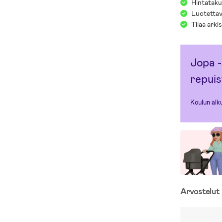
Hintatakuu
Luotettav
Tilaa arki
Jopa -
repuis
Koulun alk
Arvostelut