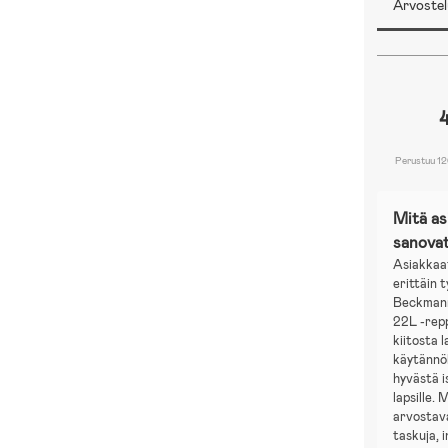
Arvostel
Perustuu 12
Mitä a
sanova
Asiakkaa
erittäin 
Beckmann
22L -rep
kiitosta 
käytännöl
hyvästä 
lapsille.
arvostav
taskuja, 