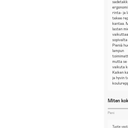
sadetakk
ergonomi
rinta- ja 
tekee re
kantaa. 
lasten mi
vaikuttaa
sopivalta 
Pieniä hu
lampun
toimimat
mutta se 
vaikuta k
Kaiken ka
ja hyvin 
koulurep
Miten kok
Pieni
Tuote vast