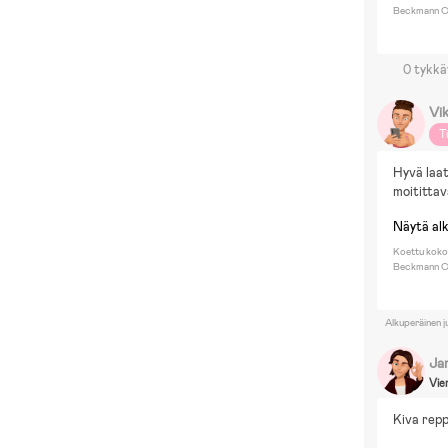
Beckmann Cl
0 tykkä
Vi
T
Hyvä laat
moitittav
Näytä al
Koettu koko
Beckmann Cl
Alkuperäinen j
Ja
Vie
Kiva repp