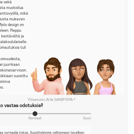
ia sekä
sta muotoilua
lantiovyöllä, mikä
pusta mukavan
Myös design on
eleen. Reppu
 kestävältä ja
alakoululaiselle.
omautuksia tuli
tomuudesta,
ei juurikaan
okonaisarvioon.
ikkiaan suosittu
toimiva
pu.
Yhteenveto AI:lla GAMIFIERA.®
o vastaa odotuksia?
Normaali
Suuri
aa normaalia kokoa. Suosittelemme valitsemaan tavallisen