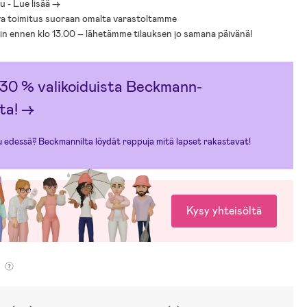
 - Lue lisää ->
a toimitus suoraan omalta varastoltamme
sin ennen klo 13.00 – lähetämme tilauksen jo samana päivänä!
30 % valikoiduista Beckmann-
ta!
→
u edessä? Beckmannilta löydät reppuja mitä lapset rakastavat!
Kysy yhteisöltä