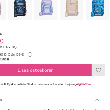
sa
 €
20 € (-25%)
i
,90 €;
Ovh: 129 €
storia
Lisää ostoskoriin
ssä
6 €/kk
enintään 36 kk:n maksuajalla. Palvelun tarjoaa
.
s