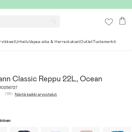
rvikkeet
Urheilu
Vapaa-aika & Harrastukset
Outlet
Tuotemerkit
nn Classic Reppu 22L, Ocean
10256727
(126)
Näytä kaikki arvostelut
ininen