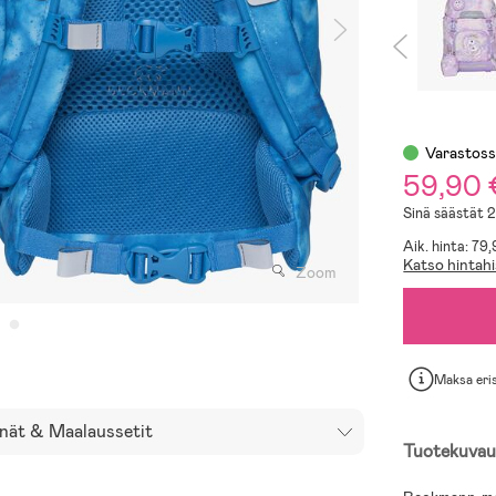
Varastos
59,90
Sinä säästät 
Aik. hinta: 79
Katso hintahi
Zoom
Maksa eri
nät & Maalaussetit
Tuotekuvau