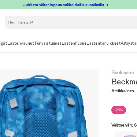
Juhlista viikonloppua valikoiduilla suosikeilla →
Hae
ngät
Lastenvaunut
Turvaistuimet
Lastenhuone
Lastentarvikkeet
Äitiysta
Beckmann
Beckma
Artikkelinro.
-25%
Valitse väri:
S