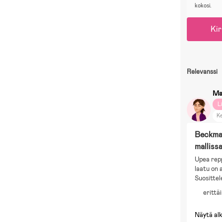
kokosi.
Kir
Relevanssi
Ma
L
Ke
El
Beckman
El
malliss
S
Upea repp
D
laatu on 
M
Suosittel
N
erittä
Ti
Näytä al