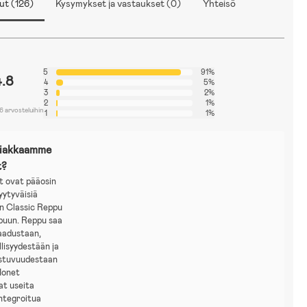
ut (126)
Kysymykset ja vastaukset (0)
Yhteisö
5
91%
4.8
4
5%
3
2%
2
1%
6 arvosteluihin
1
1%
siakkaamme
t?
t ovat pääosin
tyytyväisiä
 Classic Reppu
puun. Reppu saa
laadustaan,
lisyydestään ja
istuvuudestaan
 Monet
at useita
integroitua