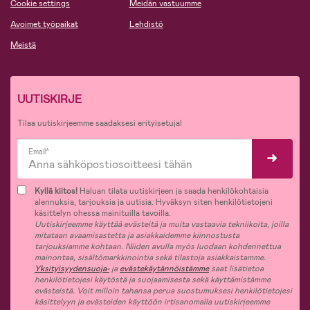
Cookie settings
Meidän vastuumme
Avoimet työpaikat
Lehdistö
Meistä
UUTISKIRJE
Tilaa uutiskirjeemme saadaksesi erityisetuja!
Email*
Kyllä kiitos!
Haluan tilata uutiskirjeen ja saada henkilökohtaisia
alennuksia, tarjouksia ja uutisia. Hyväksyn siten henkilötietojeni
käsittelyn ohessa mainituilla tavoilla.
Uutiskirjeemme käyttää evästeitä ja muita vastaavia tekniikoita, joilla
mitataan avaamisastetta ja asiakkaidemme kiinnostusta
tarjouksiamme kohtaan. Niiden avulla myös luodaan kohdennettua
mainontaa, sisältömarkkinointia sekä tilastoja asiakkaistamme.
Yksityisyydensuoja-
ja
evästekäytännöistämme
saat lisätietoa
henkilötietojesi käytöstä ja suojaamisesta sekä käyttämistämme
evästeistä. Voit milloin tahansa perua suostumuksesi henkilötietojesi
käsittelyyn ja evästeiden käyttöön irtisanomalla uutiskirjeemme