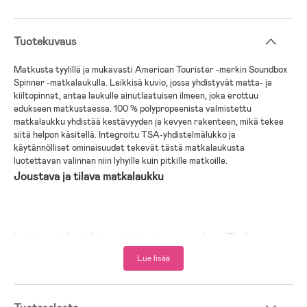
Tuotekuvaus
Matkusta tyylillä ja mukavasti American Tourister -merkin Soundbox
Spinner -matkalaukulla. Leikkisä kuvio, jossa yhdistyvät matta- ja
kiiltopinnat, antaa laukulle ainutlaatuisen ilmeen, joka erottuu
edukseen matkustaessa. 100 % polypropeenista valmistettu
matkalaukku yhdistää kestävyyden ja kevyen rakenteen, mikä tekee
siitä helpon käsitellä. Integroitu TSA-yhdistelmälukko ja
käytännölliset ominaisuudet tekevät tästä matkalaukusta
luotettavan valinnan niin lyhyille kuin pitkille matkoille.
Joustava ja tilava matkalaukku
Laukku on helposti laajennettavissa tarpeen mukaan. Tämä
ominaisuus on erityisen kätevä pidemmillä matkoilla, kun tarvitset
Lue lisää
lisää pakkaustilaa.