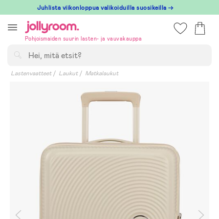
Hoppa
Juhlista viikonloppua valikoiduilla suosikeilla →
till
innehållet
Pohjoismaiden suurin lasten- ja vauvakauppa
Hae
Lastenvaatteet
Laukut
Matkalaukut