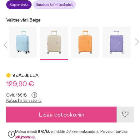
Superhinta
Ilmaiset toimituskulut
Valitse väri:
Beige
9 JÄLJELLÄ
129,90 €
i
Ovh: 169 €
Katso hintahistoria
Lisää ostoskoriin
Maksa erissä
9 €/kk
enintään 36 kk:n maksuajalla. Palvelun tarjoaa
.