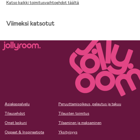
organisointia varten
Katso kaikki toimitusvaihtoehdot täältä
- Laajennettava matkalaukku kestävästä polypropeenista
- Mitat: 55 x 40 x 20-23 cm
Viimeksi katsotut
- Materiaali: 100 % Polypropeeni.
Asiakaspalvelu
Peruuttamisoikeus, palautus ja takuu
Tilausehdot
Tilausten toimitus
Omat laskuni
Tilaaminen ja maksaminen
Oppaat & Inspiraatiota
Yksityisyys