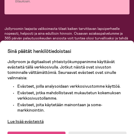
tilauksen.
Jollyroomin laajasta valikoimasta tilaat kaiken tarvittavan lapsiperheelle
nopeasti, helposti ja aina edullisin hinnoin. Osaavan asiakaspalvelumme ja
365 päivän palautusoikeuden ansiosta voit tuntea olosi turvalliseksi ja tehdä
ostoksia hyvillä mielin. Jollyroomilta saat lastenvaunut, turvaistuimet,
vaatteet vauvoille ja lapsille, inspiroivia sisustustuotteita lastenhuoneeseen,
Sinä päätät henkilötiedoistasi
lastentarvikkeita sekä paljon muuta. Meiltä löydät lukuisia tunnettuja
tuotemerkkejä, kuten Britax, Maxi-Cosi, Baby Jogger, BabyBjörn, Didriksons,
Jollyroom ja digitaaliset yhteistyökumppanimme käyttävät
KidKraft, Ergobaby, Philips Avent, Neonate, Cybex, LEGO ja monia muita!
evästeitä tällä verkkosivulla. Jotkut näistä ovat sivuston
Tervetuloa shoppailemaan Pohjoismaiden suurimpaan lastentarvikkeiden
verkkokauppaan!
toiminnalle välttämättömiä. Seuraavat evästeet ovat sinulle
valinnaisia:
Evästeet, joilla analysoidaan verkkosivustomme käyttöä.
Evästeet, jotka mahdollistavat mukautetun kokemuksen
verkkosivustollamme.
Evästeet, joita käytetään mainontaan ja some-
Asiakaspalvelu
markkinointiin.
Lue lisää evästeistä
© 2026 Jollyroom AB. Kaikki oikeudet pidätetään.