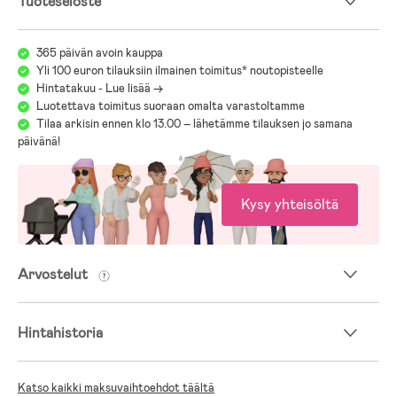
Tuoteseloste
Matkusta sujuvasti ja turvallisesti
365 päivän avoin kauppa
Yli 100 euron tilauksiin ilmainen toimitus* noutopisteelle
Hintatakuu - Lue lisää ->
Luotettava toimitus suoraan omalta varastoltamme
Kolminumeroinen, integroitu TSA-yhdistelmälukko suojaa tavaroitasi
Tilaa arkisin ennen klo 13.00 – lähetämme tilauksen jo samana
niin kotimaan kuin ulkomaan matkoilla. Neljä pyörää tekevät
päivänä!
matkalaukusta helposti liikuteltavan kaikkiin suuntiin ja erilaisissa
tiloissa.
Kysy yhteisöltä
Lisätietoja American Tourister Soundbox Spinner
Arvostelut
matkalaukusta:
Hintahistoria
- TSA-hyväksytty yhdistelmälukko (3-numeroinen)
- Leikkisä kuvio, jonka ansiosta laukku erottuu juokosta
- Neljä tuplapyörää tekevät ohjattavuudesta vaivatonta
- Sisäiset lokerot ja ristikkäiset pakkaushihnat parempaa
Katso kaikki maksuvaihtoehdot täältä