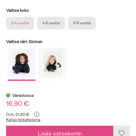
Valitse koko
2-4 vuotta
4-6 vuotta
6-8 vuotta
Valitse väri:
Sininen
Varastossa
16,90 €
i
Ovh: 21,90 €
Katso hintahistoria
Lisää ostoskoriin