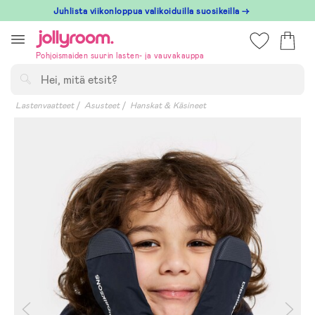
Hoppa
Juhlista viikonloppua valikoiduilla suosikeilla →
till
innehållet
Pohjoismaiden suurin lasten- ja vauvakauppa
Hae
Lastenvaatteet
Asusteet
Hanskat & Käsineet