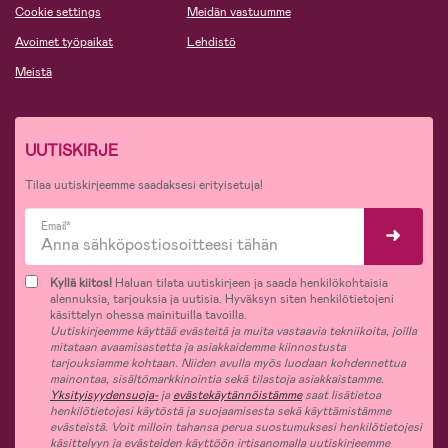
Cookie settings
Meidän vastuumme
Avoimet työpaikat
Lehdistö
Meistä
UUTISKIRJE
Tilaa uutiskirjeemme saadaksesi erityisetuja!
Email*
Kyllä kiitos!
Haluan tilata uutiskirjeen ja saada henkilökohtaisia
alennuksia, tarjouksia ja uutisia. Hyväksyn siten henkilötietojeni
käsittelyn ohessa mainituilla tavoilla.
Uutiskirjeemme käyttää evästeitä ja muita vastaavia tekniikoita, joilla
mitataan avaamisastetta ja asiakkaidemme kiinnostusta
tarjouksiamme kohtaan. Niiden avulla myös luodaan kohdennettua
mainontaa, sisältömarkkinointia sekä tilastoja asiakkaistamme.
Yksityisyydensuoja-
ja
evästekäytännöistämme
saat lisätietoa
henkilötietojesi käytöstä ja suojaamisesta sekä käyttämistämme
evästeistä. Voit milloin tahansa perua suostumuksesi henkilötietojesi
käsittelyyn ja evästeiden käyttöön irtisanomalla uutiskirjeemme