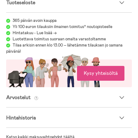
Tuoteseloste
365 päivän avoin kauppa
Yli 100 euron tilauksiin ilmainen toimitus* noutopisteelle
Hintatakuu - Lue lisää ->
Luotettava toimitus suoraan omalta varastoltamme
Tilaa arkisin ennen klo 13.00 – lähetämme tilauksen jo samana
päivänä!
Kysy yhteisöltä
Arvostelut
Hintahistoria
Katso kaikki maksuvaihtoehdot täältä