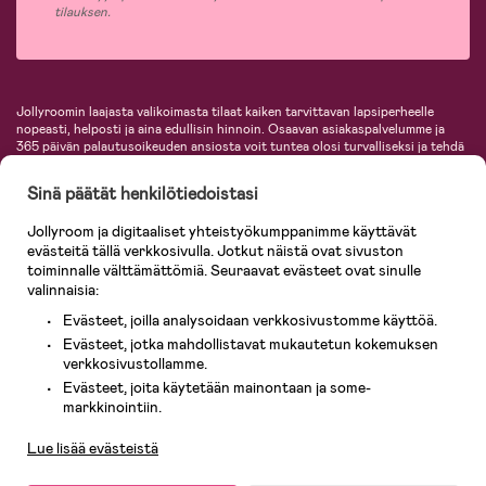
tilauksen.
Jollyroomin laajasta valikoimasta tilaat kaiken tarvittavan lapsiperheelle
nopeasti, helposti ja aina edullisin hinnoin. Osaavan asiakaspalvelumme ja
365 päivän palautusoikeuden ansiosta voit tuntea olosi turvalliseksi ja tehdä
ostoksia hyvillä mielin. Jollyroomilta saat lastenvaunut, turvaistuimet,
vaatteet vauvoille ja lapsille, inspiroivia sisustustuotteita lastenhuoneeseen,
Sinä päätät henkilötiedoistasi
lastentarvikkeita sekä paljon muuta. Meiltä löydät lukuisia tunnettuja
tuotemerkkejä, kuten Britax, Maxi-Cosi, Baby Jogger, BabyBjörn, Didriksons,
Jollyroom ja digitaaliset yhteistyökumppanimme käyttävät
KidKraft, Ergobaby, Philips Avent, Neonate, Cybex, LEGO ja monia muita!
evästeitä tällä verkkosivulla. Jotkut näistä ovat sivuston
Tervetuloa shoppailemaan Pohjoismaiden suurimpaan lastentarvikkeiden
verkkokauppaan!
toiminnalle välttämättömiä. Seuraavat evästeet ovat sinulle
valinnaisia:
Evästeet, joilla analysoidaan verkkosivustomme käyttöä.
Evästeet, jotka mahdollistavat mukautetun kokemuksen
verkkosivustollamme.
Evästeet, joita käytetään mainontaan ja some-
Asiakaspalvelu
markkinointiin.
Lue lisää evästeistä
© 2026 Jollyroom AB. Kaikki oikeudet pidätetään.