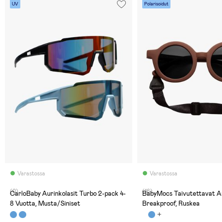
UV
Polarisoidut
Varastossa
Varastossa
(0)
(16)
CarloBaby Aurinkolasit Turbo 2-pack 4-
BabyMocs Taivutettavat Aurinkolasit
8 Vuotta, Musta/Siniset
Breakproof, Ruskea