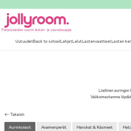
Hoppa
till
innehållet
Pohjoismaiden suurin lasten- ja vauvakauppa
Uutuudet
Back to school
Lahjat
Lelut
Lastenvaatteet
Lasten ke
Liiallinen auringon 
Valikoimastamme löydät l
Takaisin
Aurinkolasit
Avaimenperät
Hanskat & Käsineet
Hatu