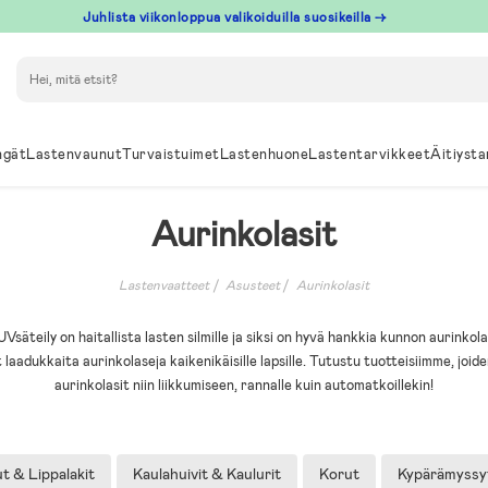
Juhlista viikonloppua valikoiduilla suosikeilla →
Hae
ngät
Lastenvaunut
Turvaistuimet
Lastenhuone
Lastentarvikkeet
Äitiysta
Aurinkolasit
Lastenvaatteet
Asusteet
Aurinkolasit
UVsäteily on haitallista lasten silmille ja siksi on hyvä hankkia kunnon aurinkolas
aadukkaita aurinkolaseja kaikenikäisille lapsille. Tutustu tuotteisiimme, joid
aurinkolasit niin liikkumiseen, rannalle kuin automatkoillekin!
t & Lippalakit
Kaulahuivit & Kaulurit
Korut
Kypärämyssy