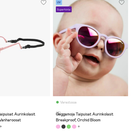
UV
Superhinta
Varastossa
(6)
Geggamoja Taipuisat Aurinkolasit
 Vanharoosat
Breakproof, Orchid Bloom