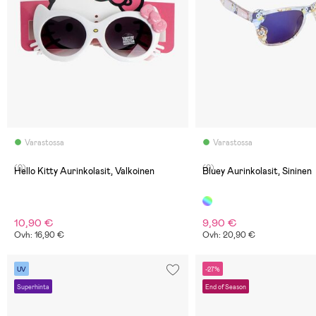
Varastossa
Varastossa
(0)
(0)
Hello Kitty Aurinkolasit, Valkoinen
Bluey Aurinkolasit, Sininen
10,90 €
9,90 €
Ovh: 16,90 €
Ovh: 20,90 €
UV
-27%
Superhinta
End of Season