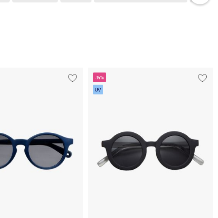
-14%
UV