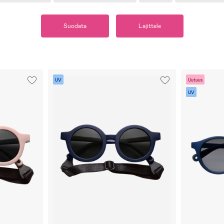
Suodata
Lajittele
UV
Uutuus
UV