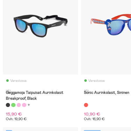
Varastossa
Varastossa
(6)
(0)
Geggamoja Taipuisat Aurinkolasit
Sonic Aurinkolasit, Sininen
Breakproof, Black
15,90 €
10,90 €
Ovh: 19,90 €
Ovh: 16,90 €