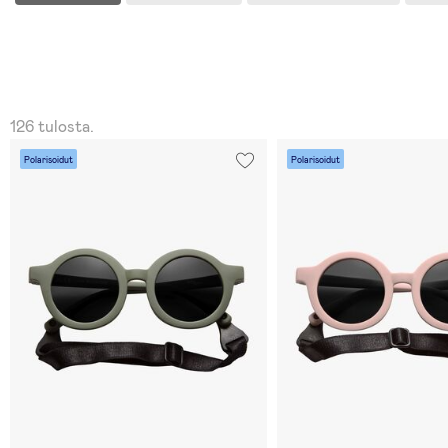
126 tulosta.
Polarisoidut
Polarisoidut