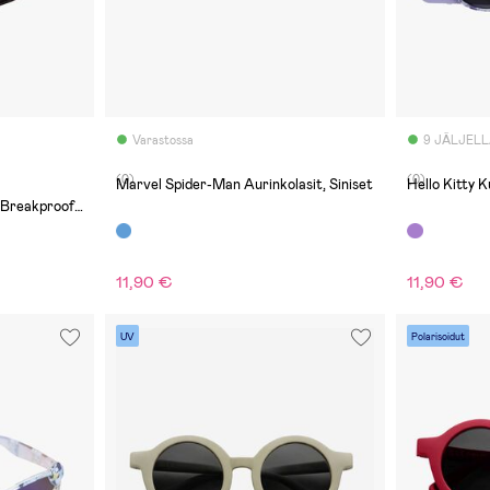
Varastossa
9 JÄLJEL
(0)
(0)
Marvel Spider-Man Aurinkolasit, Siniset
Hello Kitty K
 Breakproof,
11,90 €
11,90 €
UV
Polarisoidut