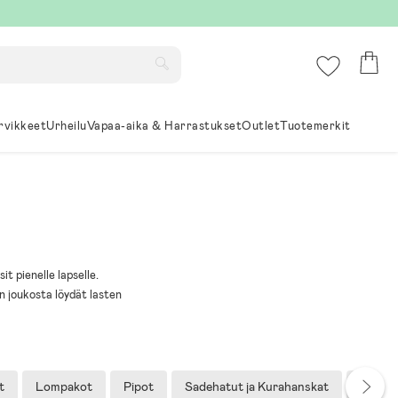
rvikkeet
Urheilu
Vapaa-aika & Harrastukset
Outlet
Tuotemerkit
it pienelle lapselle.
en joukosta löydät lasten
t
Lompakot
Pipot
Sadehatut ja Kurahanskat
Sateen