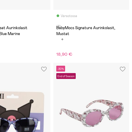
Varastossa
(3)
BabyMocs Signature Aurinkolasit,
Blue Marine
Mustat
18,90 €
-30%
End of Season