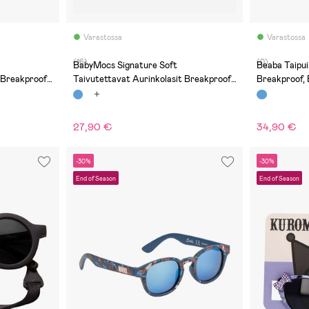
Varastossa
Varastossa
(16)
(0)
BabyMocs Signature Soft
Beaba Taipuisat Aurinkolasit
 Breakproof,
Taivutettavat Aurinkolasit Breakproof,
Breakproof, 
Navy
27,90 €
34,90 €
-30%
-30%
End of Season
End of Season