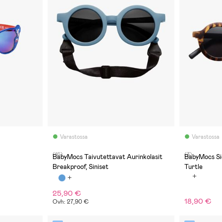
Varastossa
Varastossa
(16)
(3)
BabyMocs Taivutettavat Aurinkolasit
BabyMocs Sig
Breakproof, Siniset
Turtle
25,90 €
18,90 €
Ovh: 27,90 €