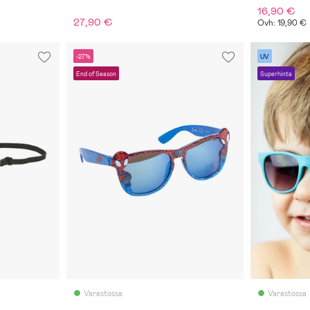
16,90 €
27,90 €
Ovh: 19,90 €
-27%
UV
End of Season
Superhinta
Varastossa
Varastossa