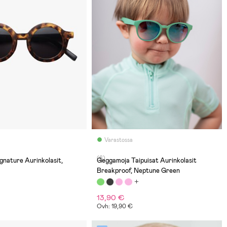
Varastossa
(6)
nature Aurinkolasit,
Geggamoja Taipuisat Aurinkolasit
Breakproof, Neptune Green
13,90 €
Ovh: 19,90 €