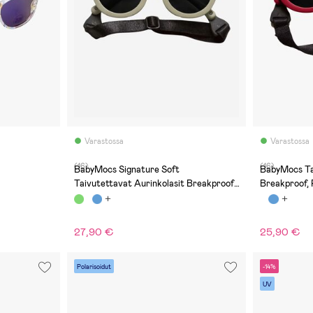
Varastossa
Varastossa
(16)
(16)
BabyMocs Signature Soft
BabyMocs Taivutettavat Aurinkolasit
Taivutettavat Aurinkolasit Breakproof,
Breakproof, 
Khaki
27,90 €
25,90 €
Polarisoidut
-14%
UV