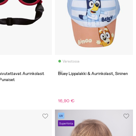
Varastossa
(0)
Bluey Lippalakki & Aurinkolasit, Sininen
Punaiset
16,90 €
UV
Superhinta