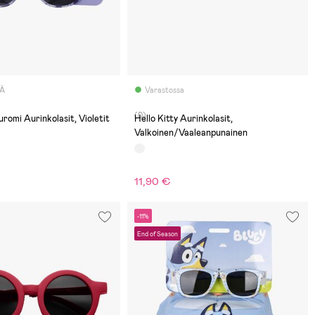
LÄ
Varastossa
(0)
uromi Aurinkolasit, Violetit
Hello Kitty Aurinkolasit,
Valkoinen/Vaaleanpunainen
11,90 €
-11%
End of Season