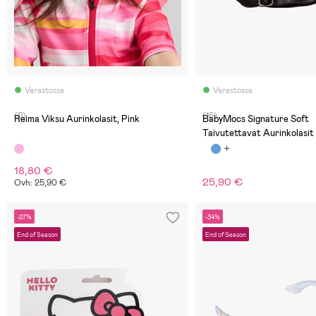
Varastossa
Varastossa
(0)
(16)
Reima Viksu Aurinkolasit, Pink
BabyMocs Signature Soft
Taivutettavat Aurinkolasit
Musta
18,80 €
25,90 €
Ovh: 25,90 €
-27%
-34%
End of Season
End of Season