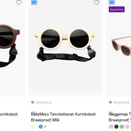
UV
UV
Superhinta
Varastossa
Varastossa
(16)
(6)
BabyMocs Taivutettavat Aurinkolasit
Geggamoja Taipuisat Aurinkolasit
Breakproof, Milk
Breakproof,