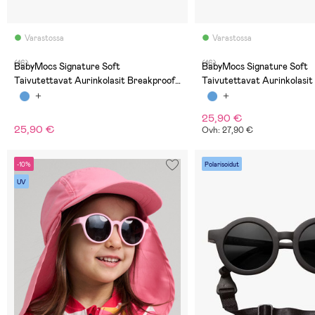
Varastossa
Varastossa
(16)
(16)
BabyMocs Signature Soft
BabyMocs Signature Soft
Taivutettavat Aurinkolasit Breakproof,
Taivutettavat Aurinkolasit
Vihreät
Vaaleanpunaiset
25,90 €
25,90 €
Ovh: 27,90 €
-10%
Polarisoidut
UV