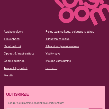
Asiakaspalvelu
Peruuttamisoikeus, palautus ja takuu
Tilausehdot
Tilausten toimitus
Omat laskuni
Tilaaminen ja maksaminen
Oppaat & Inspiraatiota
Yksityisyys
Cookie settings
Meidän vastuumme
Avoimet työpaikat
Lehdistö
Meistä
UUTISKIRJE
Tilaa uutiskirjeemme saadaksesi erityisetuja!