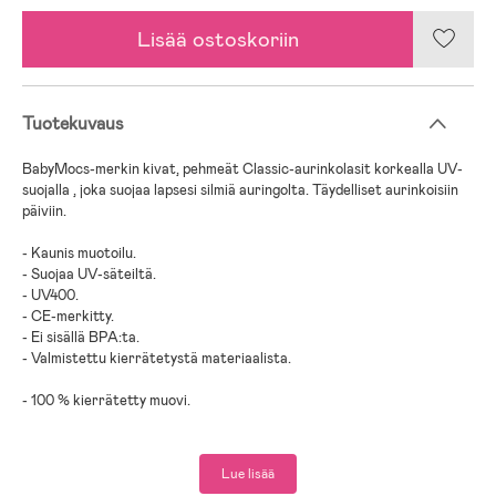
Lisää ostoskoriin
Tuotekuvaus
BabyMocs-merkin kivat, pehmeät Classic-aurinkolasit korkealla UV-
suojalla , joka suojaa lapsesi silmiä auringolta. Täydelliset aurinkoisiin
päiviin.
- Kaunis muotoilu.
- Suojaa UV-säteiltä.
- UV400.
- CE-merkitty.
- Ei sisällä BPA:ta.
- Valmistettu kierrätetystä materiaalista.
- 100 % kierrätetty muovi.
Lue lisää