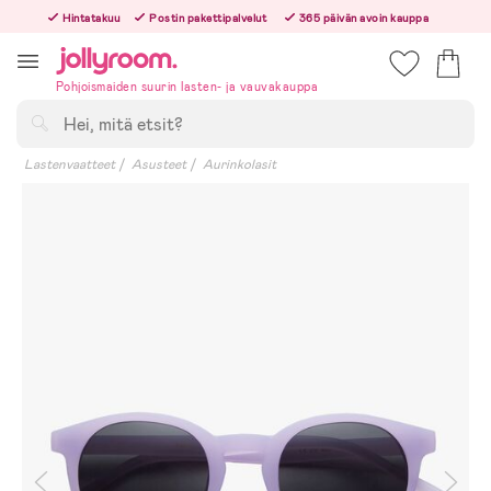
Hoppa
Hintatakuu
Postin pakettipalvelut
365 päivän avoin kauppa
till
Tilaa arkisin ennen klo 13.00 – lähetämme tilauksen jo samana päivänä!
innehållet
Pohjoismaiden suurin lasten- ja vauvakauppa
Hae
Lastenvaatteet
Asusteet
Aurinkolasit