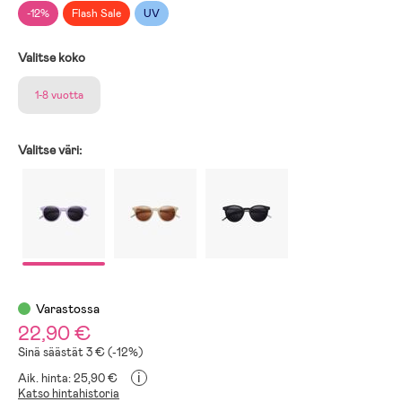
-12%
Flash Sale
UV
Valitse koko
1-8 vuotta
Valitse väri:
Varastossa
22,90 €
Sinä säästät 3 € (-12%)
i
Aik. hinta: 25,90 €
Katso hintahistoria