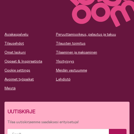
Asiakaspalvelu
Peruuttamisoikeus, palautus ja takuu
Tilausehdot
Tilausten toimitus
Omat laskuni
Tilaaminen ja maksaminen
Oppaat & Inspiraatiota
Yksityisyys
Cookie settings
Meidän vastuumme
Avoimet työpaikat
Lehdistö
Meistä
UUTISKIRJE
Tilaa uutiskirjeemme saadaksesi erityisetuja!