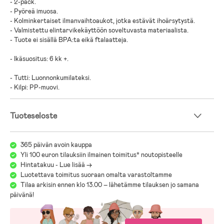
- 2-pack.
- Pyöreä imuosa.
- Kolminkertaiset ilmanvaihtoaukot, jotka estävät ihoärsytystä.
- Valmistettu elintarvikekäyttöön soveltuvasta materiaalista.
- Tuote ei sisällä BPA:ta eikä ftalaatteja.
- Ikäsuositus: 6 kk +.
- Tutti: Luonnonkumilateksi.
- Kilpi: PP-muovi.
Tuoteseloste
365 päivän avoin kauppa
Yli 100 euron tilauksiin ilmainen toimitus* noutopisteelle
Hintatakuu - Lue lisää ->
Luotettava toimitus suoraan omalta varastoltamme
Tilaa arkisin ennen klo 13.00 – lähetämme tilauksen jo samana
päivänä!