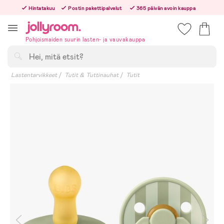
Hoppa
Hintatakuu
Postin pakettipalvelut
365 päivän avoin kauppa
till
Tilaa arkisin ennen klo 13.00 – lähetämme tilauksen jo samana päivänä!
innehållet
Pohjoismaiden suurin lasten- ja vauvakauppa
Hae
Lastentarvikkeet
Tutit & Tuttinauhat
Tutit