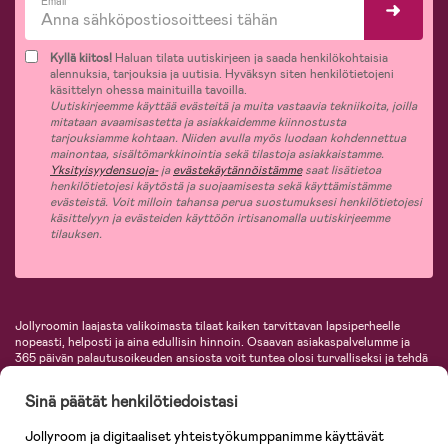
Email*
Kyllä kiitos!
Haluan tilata uutiskirjeen ja saada henkilökohtaisia
alennuksia, tarjouksia ja uutisia. Hyväksyn siten henkilötietojeni
käsittelyn ohessa mainituilla tavoilla.
Uutiskirjeemme käyttää evästeitä ja muita vastaavia tekniikoita, joilla
mitataan avaamisastetta ja asiakkaidemme kiinnostusta
tarjouksiamme kohtaan. Niiden avulla myös luodaan kohdennettua
mainontaa, sisältömarkkinointia sekä tilastoja asiakkaistamme.
Yksityisyydensuoja-
ja
evästekäytännöistämme
saat lisätietoa
henkilötietojesi käytöstä ja suojaamisesta sekä käyttämistämme
evästeistä. Voit milloin tahansa perua suostumuksesi henkilötietojesi
käsittelyyn ja evästeiden käyttöön irtisanomalla uutiskirjeemme
tilauksen.
Jollyroomin laajasta valikoimasta tilaat kaiken tarvittavan lapsiperheelle
nopeasti, helposti ja aina edullisin hinnoin. Osaavan asiakaspalvelumme ja
365 päivän palautusoikeuden ansiosta voit tuntea olosi turvalliseksi ja tehdä
ostoksia hyvillä mielin. Jollyroomilta saat lastenvaunut, turvaistuimet,
vaatteet vauvoille ja lapsille, inspiroivia sisustustuotteita lastenhuoneeseen,
Sinä päätät henkilötiedoistasi
lastentarvikkeita sekä paljon muuta. Meiltä löydät lukuisia tunnettuja
tuotemerkkejä, kuten Britax, Maxi-Cosi, Baby Jogger, BabyBjörn, Didriksons,
Jollyroom ja digitaaliset yhteistyökumppanimme käyttävät
KidKraft, Ergobaby, Philips Avent, Neonate, Cybex, LEGO ja monia muita!