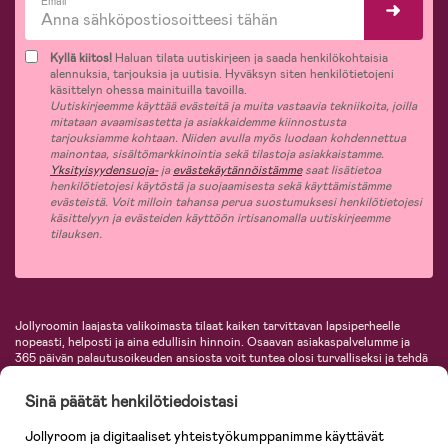
Email*
Kyllä kiitos!
Haluan tilata uutiskirjeen ja saada henkilökohtaisia
alennuksia, tarjouksia ja uutisia. Hyväksyn siten henkilötietojeni
käsittelyn ohessa mainituilla tavoilla.
Uutiskirjeemme käyttää evästeitä ja muita vastaavia tekniikoita, joilla
mitataan avaamisastetta ja asiakkaidemme kiinnostusta
tarjouksiamme kohtaan. Niiden avulla myös luodaan kohdennettua
mainontaa, sisältömarkkinointia sekä tilastoja asiakkaistamme.
Yksityisyydensuoja-
ja
evästekäytännöistämme
saat lisätietoa
henkilötietojesi käytöstä ja suojaamisesta sekä käyttämistämme
evästeistä. Voit milloin tahansa perua suostumuksesi henkilötietojesi
käsittelyyn ja evästeiden käyttöön irtisanomalla uutiskirjeemme
tilauksen.
Jollyroomin laajasta valikoimasta tilaat kaiken tarvittavan lapsiperheelle
nopeasti, helposti ja aina edullisin hinnoin. Osaavan asiakaspalvelumme ja
365 päivän palautusoikeuden ansiosta voit tuntea olosi turvalliseksi ja tehdä
ostoksia hyvillä mielin. Jollyroomilta saat lastenvaunut, turvaistuimet,
vaatteet vauvoille ja lapsille, inspiroivia sisustustuotteita lastenhuoneeseen,
Sinä päätät henkilötiedoistasi
lastentarvikkeita sekä paljon muuta. Meiltä löydät lukuisia tunnettuja
tuotemerkkejä, kuten Britax, Maxi-Cosi, Baby Jogger, BabyBjörn, Didriksons,
Jollyroom ja digitaaliset yhteistyökumppanimme käyttävät
KidKraft, Ergobaby, Philips Avent, Neonate, Cybex, LEGO ja monia muita!