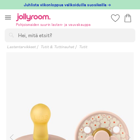
Hoppa
Juhlista viikonloppua valikoiduilla suosikeilla →
till
innehållet
Pohjoismaiden suurin lasten- ja vauvakauppa
Hae
Lastentarvikkeet
Tutit & Tuttinauhat
Tutit