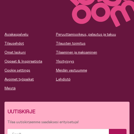
Asiakaspalvelu
Peruuttamisoikeus, palautus ja takuu
Tilausehdot
Tilausten toimitus
Omat laskuni
Tilaaminen ja maksaminen
Oppaat & Inspiraatiota
Yksityisyys
Cookie settings
Meidän vastuumme
Avoimet työpaikat
Lehdistö
Meistä
UUTISKIRJE
Tilaa uutiskirjeemme saadaksesi erityisetuja!