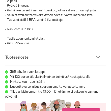
- 2-pack.
- Pyöreä imuosa.
- Kolminkertaiset ilmanvaihtoaukot, jotka estävät ihoärsytystä.
- Valmistettu elintarvikekäyttöön soveltuvasta materiaalista.
- Tuote ei sisällä BPA:ta eikä ftalaatteja.
- Ikäsuositus: 6 kk +.
- Tutti: Luonnonkumilateksi.
- Kilpi: PP-muovi.
Tuoteseloste
365 päivän avoin kauppa
Yli 100 euron tilauksiin ilmainen toimitus* noutopisteelle
Hintatakuu - Lue lisää ->
Luotettava toimitus suoraan omalta varastoltamme
Tilaa arkisin ennen klo 13.00 – lähetämme tilauksen jo samana
päivänä!