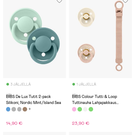
3 JÄLJELLÄ
1 JÄLJELLÄ
(13)
(1)
BIBS De Lux Tutit 2-pack
BIBS Colour Tutti & Loop
Silikoni, Nordic Mint/Island Sea
Tuttinauha Lahjapakkaus
Lateksi Koko 1, Blush
14,90 €
23,90 €