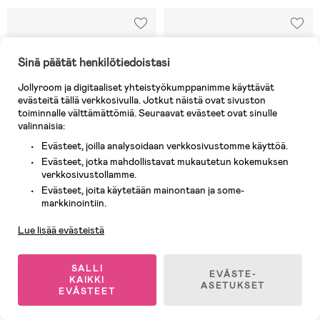
Sinä päätät henkilötiedoistasi
Jollyroom ja digitaaliset yhteistyökumppanimme käyttävät
evästeitä tällä verkkosivulla. Jotkut näistä ovat sivuston
toiminnalle välttämättömiä. Seuraavat evästeet ovat sinulle
valinnaisia:
Evästeet, joilla analysoidaan verkkosivustomme käyttöä.
Evästeet, jotka mahdollistavat mukautetun kokemuksen
verkkosivustollamme.
Evästeet, joita käytetään mainontaan ja some-
Asiakaspalvelu
markkinointiin.
3 JÄLJELLÄ
Varastossa
Lue lisää evästeistä
(4)
(3)
BIBS De Lux Tutti 2-pack
BIBS Supreme Tutti Silikoni
Silikoni One Size Pyöreä,
Koko 1, Sky Blue
SALLI
EVÄSTE-
Sand/Iron
KAIKKI
ASETUKSET
EVÄSTEET
12,90 €
5,90 €