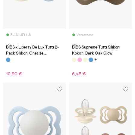
3 JÄLJELLÄ
Varastossa
(0)
(3)
BIBS x Liberty De Lux Tutti 2-
BIBS Supreme Tutti Silikoni
Pack Silikoni Onesize,
Koko 1, Dark Oak Glow
Eloise/Baby Blue Mix
12,90 €
6,45 €