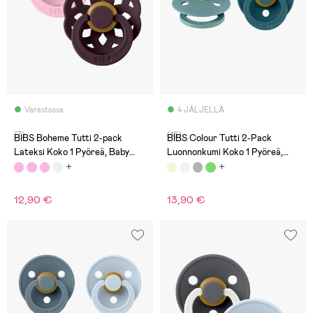
Varastossa
4 JÄLJELLÄ
(7)
(16)
BIBS Boheme Tutti 2-pack
BIBS Colour Tutti 2-Pack
Lateksi Koko 1 Pyöreä, Baby
Luonnonkumi Koko 1 Pyöreä,
Pink/Plum
Island Sea/Forest Lake
12,90 €
13,90 €