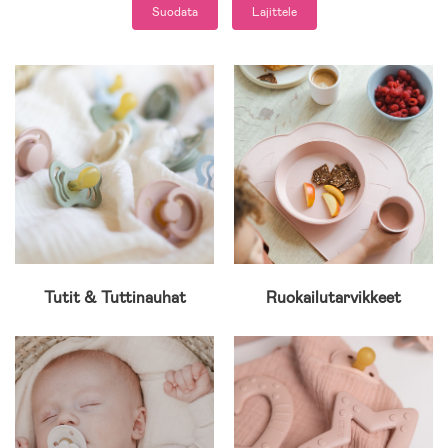
Suodata
Lajittele
Tutit & Tuttinauhat
Ruokailutarvikkeet