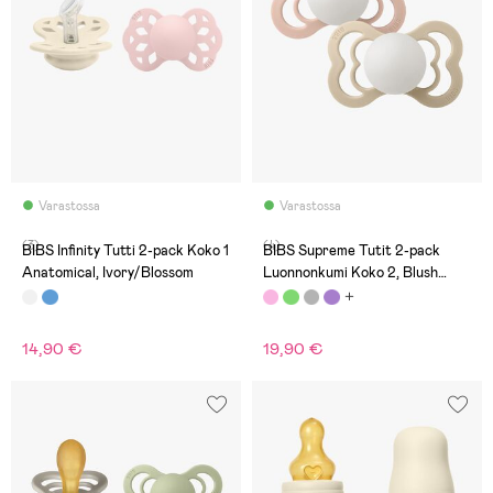
Varastossa
Varastossa
(3)
(4)
BIBS Infinity Tutti 2-pack Koko 1
BIBS Supreme Tutit 2-pack
Anatomical, Ivory/Blossom
Luonnonkumi Koko 2, Blush
Glow/Vanilla Glow
14,90 €
19,90 €