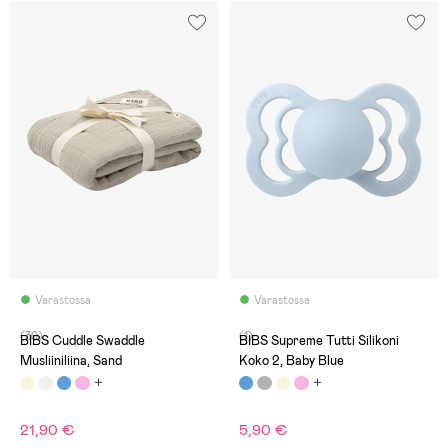
Varastossa
Varastossa
(30)
(1)
BIBS Cuddle Swaddle
BIBS Supreme Tutti Silikoni
Musliiniliina, Sand
Koko 2, Baby Blue
21,90 €
5,90 €