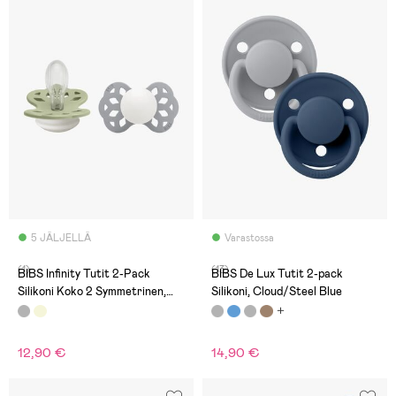
5 JÄLJELLÄ
Varastossa
(1)
(13)
BIBS Infinity Tutit 2-Pack
BIBS De Lux Tutit 2-pack
Silikoni Koko 2 Symmetrinen,
Silikoni, Cloud/Steel Blue
Sage GLOW/Cloud GLOW
12,90 €
14,90 €