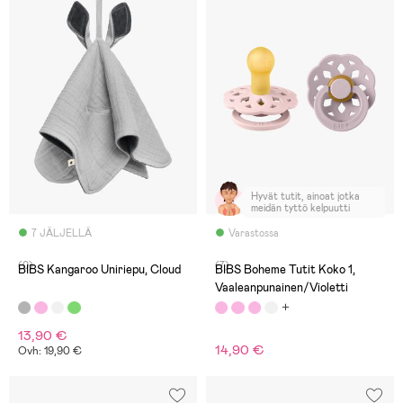
Hyvät tutit, ainoat jotka
meidän tyttö kelpuutti
7 JÄLJELLÄ
Varastossa
(0)
(7)
BIBS Kangaroo Uniriepu, Cloud
BIBS Boheme Tutit Koko 1,
Vaaleanpunainen/Violetti
13,90 €
14,90 €
Ovh: 19,90 €