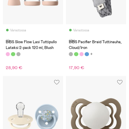
Varastossa
Varastossa
(1)
(34)
BIBS Slow Flow Lasi Tuttipullo
BIBS Pacifier Braid Tuttinauha,
Lateksi 2-pack 120 ml, Blush
Cloud/Iron
28,90 €
17,90 €