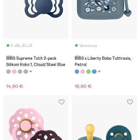
6 JÄLJELLÄ
Varastossa
(10)
(5)
BIBS Supreme Tutit 2-pack
BIBS x Liberty Bobo Tuttirasia,
Silikoni Koko 1, Cloud/Steel Blue
Petrol
14,90 €
16,90 €