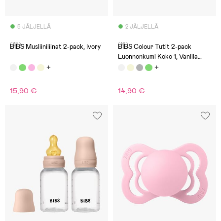
5 JÄLJELLÄ
2 JÄLJELLÄ
(35)
(16)
BIBS Musliiniliinat 2-pack, Ivory
BIBS Colour Tutit 2-pack
Luonnonkumi Koko 1, Vanilla
Glow/Dark Oak Glow
15,90 €
14,90 €