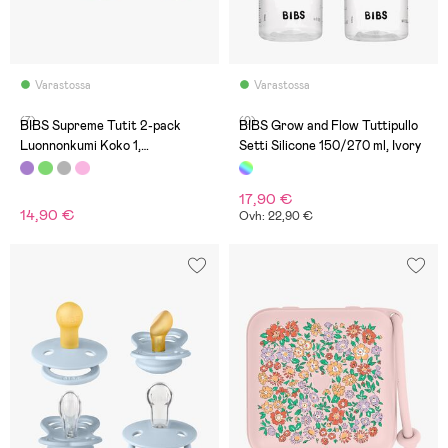
Varastossa
Varastossa
(7)
(0)
BIBS Supreme Tutit 2-pack
BIBS Grow and Flow Tuttipullo
Luonnonkumi Koko 1,
Setti Silicone 150/270 ml, Ivory
Woodchuck/Blush
17,90 €
14,90 €
Ovh: 22,90 €