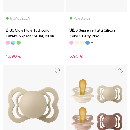
5 JÄLJELLÄ
Varastossa
(0)
(3)
BIBS Slow Flow Tuttipullo
BIBS Supreme Tutti Silikoni
Lateksi 2-pack 150 ml, Blush
Koko 1, Baby Pink
16,90 €
5,90 €