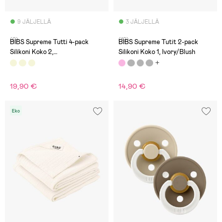
9 JÄLJELLÄ
3 JÄLJELLÄ
(0)
(10)
BIBS Supreme Tutti 4-pack
BIBS Supreme Tutit 2-pack
Silikoni Koko 2,
Silikoni Koko 1, Ivory/Blush
Sand/Sage/Huntergreen/Dark
Oak
19,90 €
14,90 €
Eko