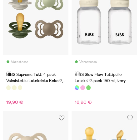
Varastossa
Varastossa
(0)
(0)
BIBS Supreme Tutti 4-pack
BIBS Slow Flow Tuttipullo
Valmistettu Lateksista Koko 2,
Lateksi 2-pack 150 ml, Ivory
Sand/Sage/Huntergreen/Dark
Oak
19,90 €
16,90 €