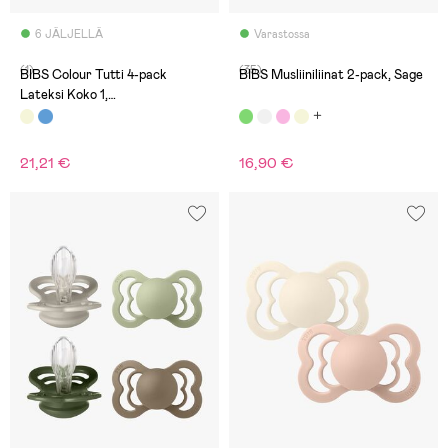
6 JÄLJELLÄ
Varastossa
(1)
(35)
BIBS Colour Tutti 4-pack
BIBS Musliiniliinat 2-pack, Sage
Lateksi Koko 1,
Ivory/Sand/Vanilla/Dark Oak
21,21 €
16,90 €