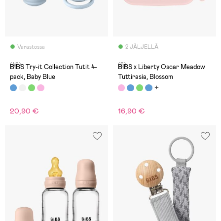
Varastossa
2 JÄLJELLÄ
(45)
(5)
BIBS Try-it Collection Tutit 4-
BIBS x Liberty Oscar Meadow
pack, Baby Blue
Tuttirasia, Blossom
20,90 €
16,90 €