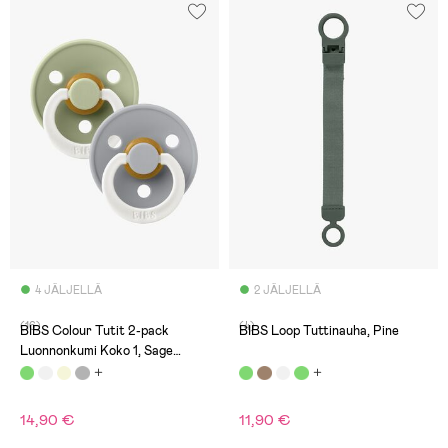
4 JÄLJELLÄ
2 JÄLJELLÄ
(16)
(4)
BIBS Colour Tutit 2-pack
BIBS Loop Tuttinauha, Pine
Luonnonkumi Koko 1, Sage
Glow/Cloud Glow
14,90 €
11,90 €