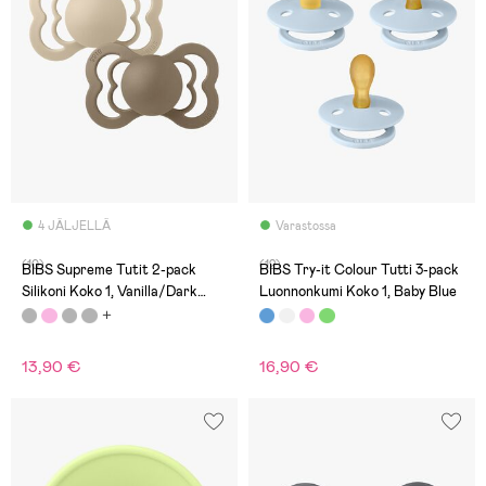
4 JÄLJELLÄ
Varastossa
(10)
(12)
BIBS Supreme Tutit 2-pack
BIBS Try-it Colour Tutti 3-pack
Silikoni Koko 1, Vanilla/Dark
Luonnonkumi Koko 1, Baby Blue
Oak
13,90 €
16,90 €