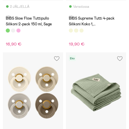
2 JÄLJELLÄ
Varastossa
(0)
(1)
BIBS Slow Flow Tuttipullo
BIBS Supreme Tutti 4-pack
Silikoni 2-pack 150 ml, Sage
Silikoni Koko 1,
Sand/Sage/Huntergreen/Dark
Oak
16,90 €
19,90 €
Eko