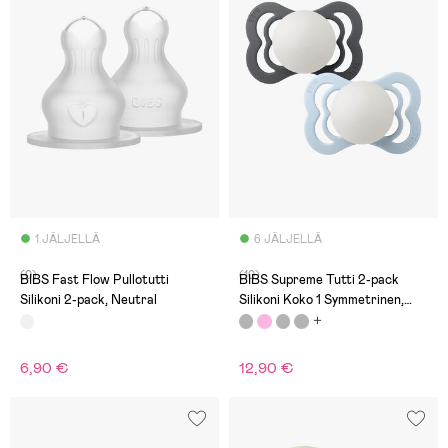
1 JÄLJELLÄ
6 JÄLJELLÄ
(0)
(10)
BIBS Fast Flow Pullotutti
BIBS Supreme Tutti 2-pack
Silikoni 2-pack, Neutral
Silikoni Koko 1 Symmetrinen,
Iron Glow/Baby Blue Glow
6,90 €
12,90 €