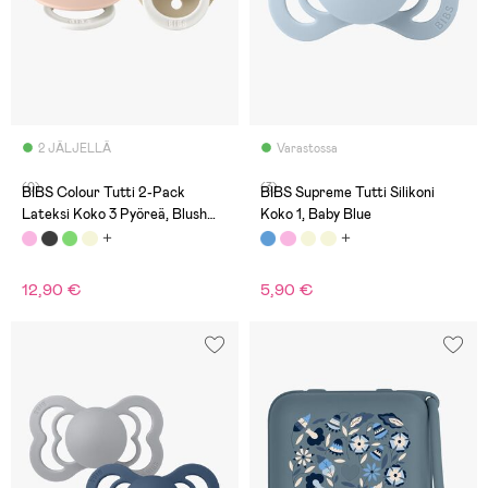
2 JÄLJELLÄ
Varastossa
(0)
(3)
BIBS Colour Tutti 2-Pack
BIBS Supreme Tutti Silikoni
Lateksi Koko 3 Pyöreä, Blush
Koko 1, Baby Blue
GLOW/Vanilla GLOW
12,90 €
5,90 €