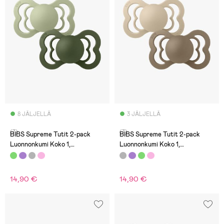
8 JÄLJELLÄ
3 JÄLJELLÄ
(7)
(7)
BIBS Supreme Tutit 2-pack
BIBS Supreme Tutit 2-pack
Luonnonkumi Koko 1,
Luonnonkumi Koko 1,
Sage/Hunter Green
Vanilla/Dark Oak
14,90 €
14,90 €