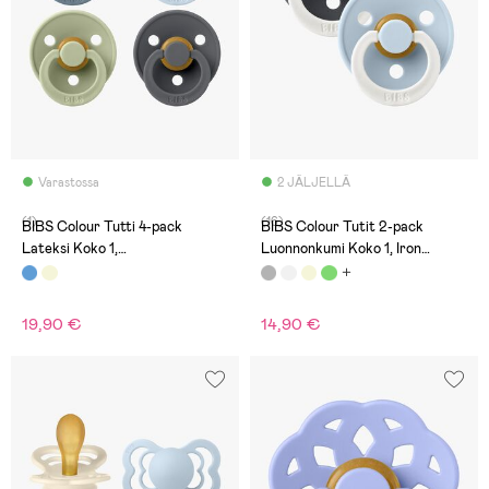
Varastossa
2 JÄLJELLÄ
(1)
(16)
BIBS Colour Tutti 4-pack
BIBS Colour Tutit 2-pack
Lateksi Koko 1,
Luonnonkumi Koko 1, Iron
Petrol/Sage/Baby Blue/Iron
Glow/Baby Blue Glow
19,90 €
14,90 €