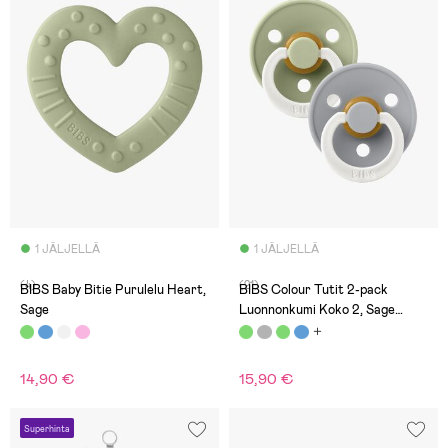
1 JÄLJELLÄ
1 JÄLJELLÄ
(4)
(21)
BIBS Baby Bitie Purulelu Heart,
BIBS Colour Tutit 2-pack
Sage
Luonnonkumi Koko 2, Sage
Glow/Cloud Glow
14,90 €
15,90 €
Superhinta