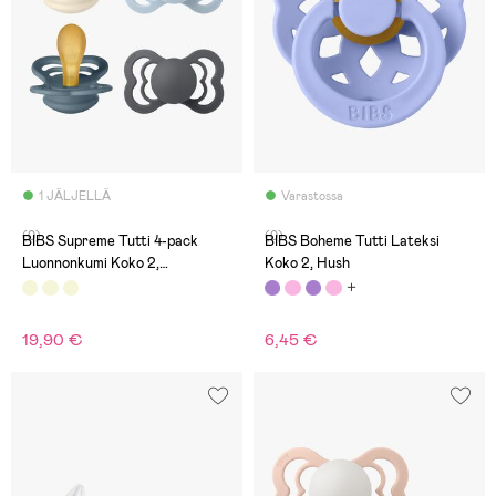
1 JÄLJELLÄ
Varastossa
(0)
(0)
BIBS Supreme Tutti 4-pack
BIBS Boheme Tutti Lateksi
Luonnonkumi Koko 2,
Koko 2, Hush
Ivory/Baby Blue/Petrol/Iron
19,90 €
6,45 €