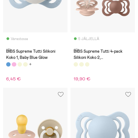
Varastossa
5 JÄLJELLÄ
(3)
(0)
BIBS Supreme Tutti Silikoni
BIBS Supreme Tutti 4-pack
Koko 1, Baby Blue Glow
Silikoni Koko 2,
Ivory/Vanilla/Blush/Woodchuck
6,45 €
19,90 €