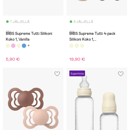
7 JÄLJELLÄ
8 JÄLJELLÄ
(3)
(0)
BIBS Supreme Tutti Silikoni
BIBS Supreme Tutti 4-pack
Koko 1, Vanilla
Silikoni Koko 1,
Ivory/Vanilla/Blush/Woodchuck
5,90 €
19,90 €
Superhinta