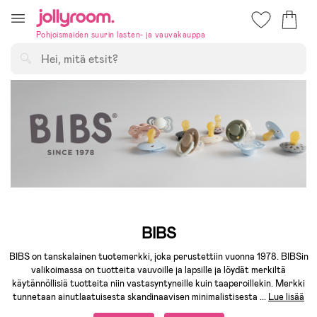
Hoppa
till
Pohjoismaiden suurin lasten- ja vauvakauppa
innehållet
Hae
BIBS
BIBS on tanskalainen tuotemerkki, joka perustettiin vuonna 1978. BIBSin
valikoimassa on tuotteita vauvoille ja lapsille ja löydät merkiltä
käytännöllisiä tuotteita niin vastasyntyneille kuin taaperoillekin. Merkki
tunnetaan ainutlaatuisesta skandinaavisen minimalistisesta
...
Lue lisää