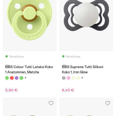
Varastossa
Varastossa
(0)
(3)
BIBS Colour Tutti Lateksi Koko
BIBS Supreme Tutti Silikoni
1 Anatominen, Matcha
Koko 1, Iron Glow
5,90 €
6,45 €