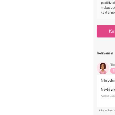
positiivi
mukavuud
käytännöl
Kir
Relevanssi
To
T
Niin pehm
Näytä al
Aldoria Bamb
Alkuperäinen j