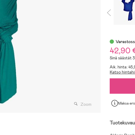
Varastos
42,90 
Sinä säästät 
Aik. hinta: 45
Katso hintahi
Maksa eri
Zoom
Tuotekuvau