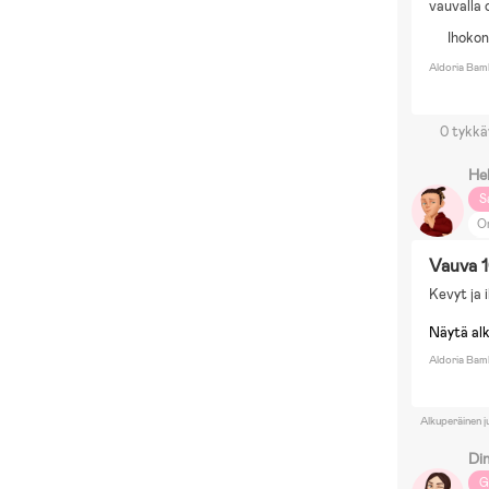
vauvalla 
Ihokon
Aldoria Bam
0 tykkä
He
S
O
Ru
Vauva 1
Kevyt ja 
Näytä al
Aldoria Bamb
Alkuperäinen j
Di
G