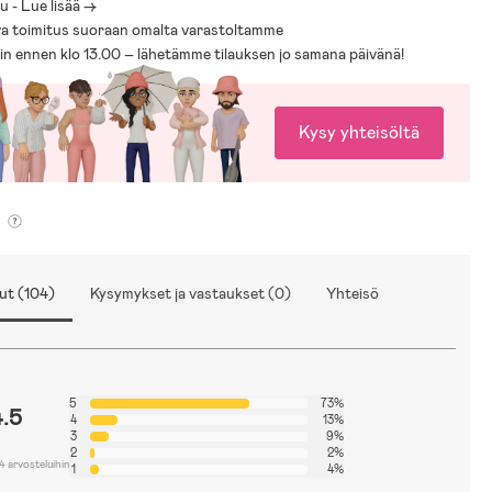
 - Lue lisää ->
a toimitus suoraan omalta varastoltamme
sin ennen klo 13.00 – lähetämme tilauksen jo samana päivänä!
Kysy yhteisöltä
ut (104)
Kysymykset ja vastaukset (0)
Yhteisö
5
73%
4.5
4
13%
3
9%
2
2%
4 arvosteluihin
1
4%