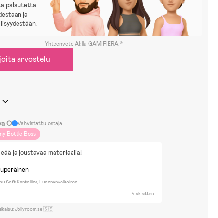
sta palautetta
estaan ja
lisyydestään.
Yhteenveto AI:lla GAMIFIERA.®
joita arvostelu
va O
Vahvistettu ostaja
iny Bottle Boss
eää ja joustavaa materiaalia!
kuperäinen
u Soft Kantoliina, Luonnonvalkoinen
4 vk sitten
ulkaisu: Jollyroom.se 🇸🇪