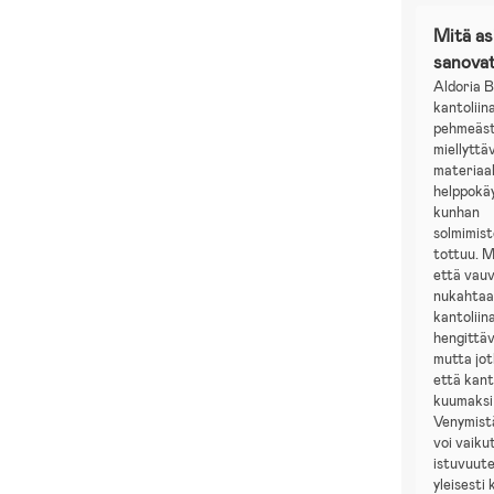
Mitä a
sanova
Aldoria 
kantolii
pehmeäst
miellyttä
materiaal
helppokäy
kunhan
solmimis
tottuu. 
että vauv
nukahtaa
kantoliin
hengittäv
mutta jo
että kanto
kuumaksi
Venymistä
voi vaiku
istuvuut
yleisesti 