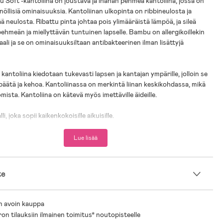
 Soft -kantoliina on joustava ja ihanan pehmeä kantoliina, jossa on
nöllisiä ominaisuuksia. Kantoliinan ulkopinta on ribbineulosta ja
ää neulosta. Ribattu pinta johtaa pois ylimääräistä lämpöä, ja sileä
pehmeän ja miellyttävän tuntuinen lapselle. Bambu on allergikoillekin
ali ja se on ominaisuuksiltaan antibakteerinen ilman lisättyjä
antoliina kiedotaan tukevasti lapsen ja kantajan ympärille, jolloin se
päätä ja kehoa. Kantoliinassa on merkintä liinan keskikohdassa, mikä
mista. Kantoliina on kätevä myös imettäville äideille.
i, joka sopii kaikenkokoisille aikuisille.
n bäst-i-test.se on valinnut Aldoria Bambu Soft -kantoliinan
ksi vuosina 2021, 2022 ja 2023.
Lue lisää
0–12 kk.
te
n avoin kauppa
ron tilauksiin ilmainen toimitus* noutopisteelle