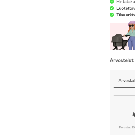
Hintatakuu
Luotettav
Tilaa arki
Arvostelut
Arvostel
Perustuu 10