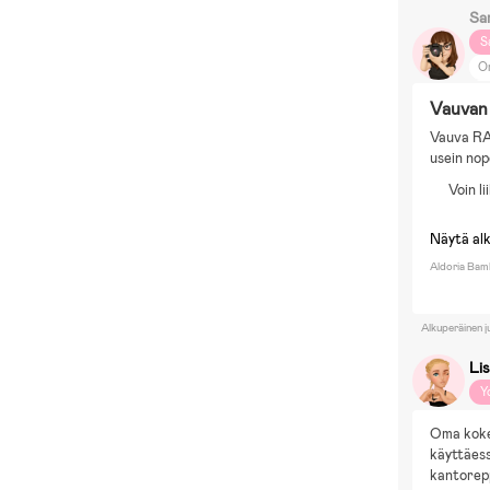
Sa
S
O
Vä
Vauvan 
El
Vauva RA
E
usein nop
Voin l
Näytä al
Aldoria Bamb
Alkuperäinen j
Li
Y
Oma kokem
käyttäess
kantorepp