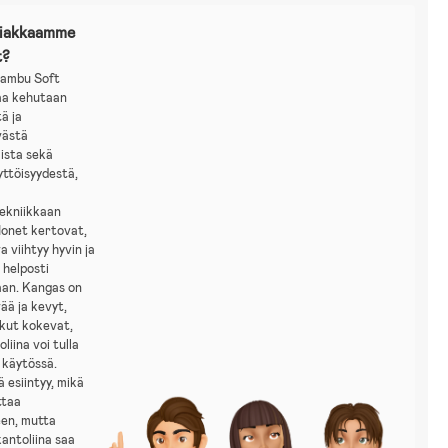
siakkaamme
t?
Bambu Soft
naa kehutaan
ä ja
västä
ista sekä
ttöisyydestä,
tekniikkaan
Monet kertovat,
a viihtyy hyvin ja
 helposti
aan. Kangas on
ää ja kevyt,
tkut kokevat,
liina voi tulla
 käytössä.
 esiintyy, mikä
ttaa
een, mutta
kantoliina saa