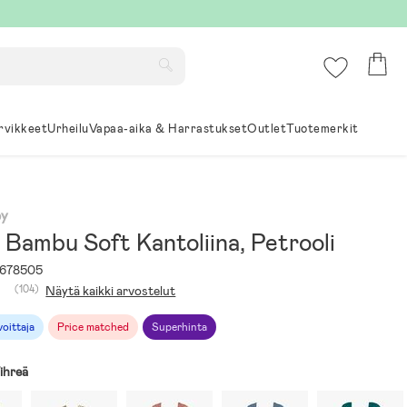
rvikkeet
Urheilu
Vapaa-aika & Harrastukset
Outlet
Tuotemerkit
by
 Bambu Soft Kantoliina, Petrooli
678505
(104)
Näytä kaikki arvostelut
voittaja
Price matched
Superhinta
ihreä