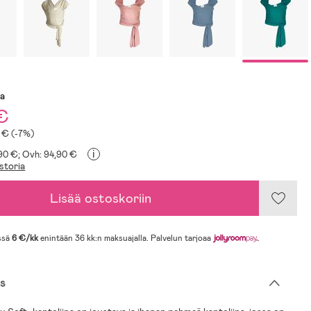
sa
€
3 € (-7%)
i
,90 €;
Ovh: 94,90 €
storia
Lisää ostoskoriin
ssä
6 €/kk
enintään 36 kk:n maksuajalla. Palvelun tarjoaa
.
s