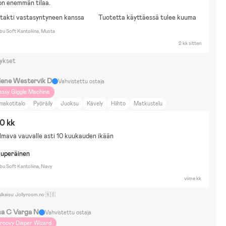
on enemmän tilaa.
takti vastasyntyneen kanssa
Tuotetta käyttäessä tulee kuuma
bu Soft Kantoliina, Musta
2 kk sitten
ykset
lene Westervik D
Vahvistettu ostaja
assy Giggle Machine
makotitalo
Pyöräily
Juoksu
Kävely
Hiihto
Matkustelu
oka ja juoma
Eläimet ja luonto
Koti ja puutarha
0 kk
ilmava vauvalle asti 10 kuukauden ikään
kuperäinen
u Soft Kantoliina, Navy
viime kk
ulkaisu: Jollyroom.no 🇳🇴
na C Varga N
Vahvistettu ostaja
roovy Diaper Wizard