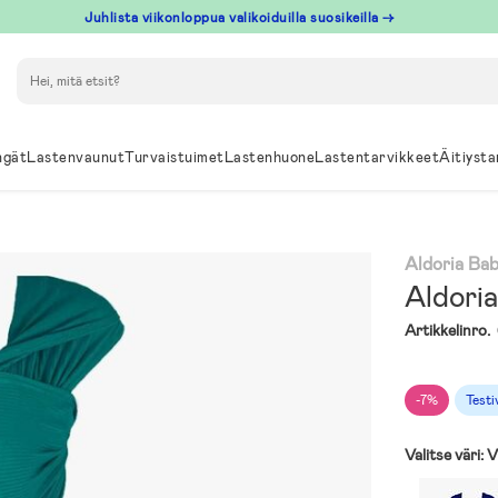
Juhlista viikonloppua valikoiduilla suosikeilla →
Hae
ngät
Lastenvaunut
Turvaistuimet
Lastenhuone
Lastentarvikkeet
Äitiysta
Aldoria Ba
Aldoria
Artikkelinro.
-7%
Testi
Valitse väri:
V