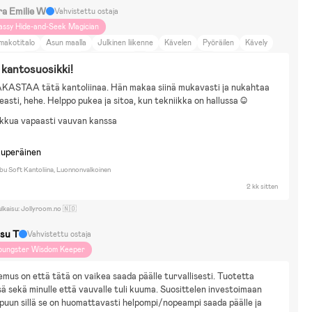
ra Emilie W
Vahvistettu ostaja
assy Hide-and-Seek Magician
makotitalo
Asun maalla
Julkinen liikenne
Kävelen
Pyöräilen
Kävely
rikkyys
DIY-projektit
Maalle meno
Eläimet ja luonto
Koti ja puutarha
kantosuosikki!
okuvat ja kirjallisuus
Kulttuuri ja taide
Sisustus
KASTAA tätä kantoliinaa. Hän makaa siinä mukavasti ja nukahtaa 
mmaljunga Sento Pro Ergo+ Outdoor (2026)
easti, hehe. Helppo pukea ja sitoa, kun tekniikka on hallussa ☺️
iikkua vapaasti vauvan kanssa
kuperäinen
u Soft Kantoliina, Luonnonvalkoinen
2 kk sitten
ulkaisu: Jollyroom.no 🇳🇴
ssu T
Vahvistettu ostaja
oungster Wisdom Keeper
us on että tätä on vaikea saada päälle turvallisesti. Tuotetta 
ä sekä minulle että vauvalle tuli kuuma. Suosittelen investoimaan 
uun sillä se on huomattavasti helpompi/nopeampi saada päälle ja 