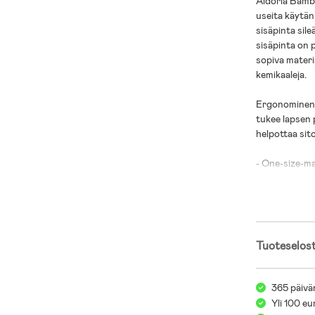
Aldoria Bambu
useita käytän
sisäpinta sile
sisäpinta on 
sopiva materia
kemikaaleja.
Ergonominen k
tukee lapsen 
helpottaa sito
- One-size-mall
- Ruotsalaine
testivoittaja
Ikäsuositus: 
Tuoteselos
365 päivä
Yli 100 eu